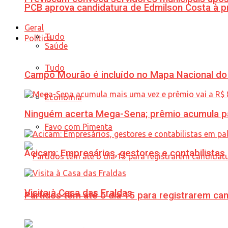
PCB aprova candidatura de Edmilson Costa à p
Geral
Tudo
Política
Saúde
Tudo
Campo Mourão é incluído no Mapa Nacional do
Economia
Ninguém acerta Mega-Sena; prêmio acumula p
Favo com Pimenta
Acicam: Empresários, gestores e contabilistas
Visita à Casa das Fraldas
Partidos têm até o dia 15 para registrarem can