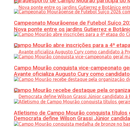
Paradesporto de Campo Mourão participa do M
Campeonato Mourãoense de Futebol Suíço 20
Nova ponte entre os jardins Gutierrez e Botâ
Campo Mourão abre inscrições para a 4ª etapa 
Campo Mourão conquista vice-campeonato gera
Avante oficializa Augusto Cury como candidato
Campo Mourão recebe destaque pela organiza
Atletismo de Campo Mourão conquista títulos 
Democrata define Wilson Grassi Júnior candida