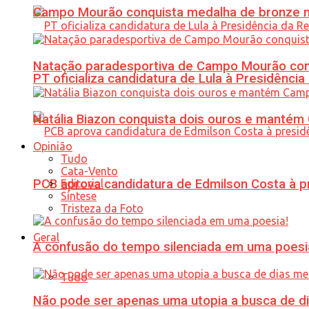
Campo Mourão conquista medalha de bronze no
Natação paradesportiva de Campo Mourão conq
PT oficializa candidatura de Lula à Presidência
Natália Biazon conquista dois ouros e mant
Opinião
Tudo
Cata-Vento
PCB aprova candidatura de Edmilson Costa à p
Editorial
Síntese
Tristeza da Foto
Geral
A confusão do tempo silenciada em uma poesi
Tudo
Não pode ser apenas uma utopia a busca de d