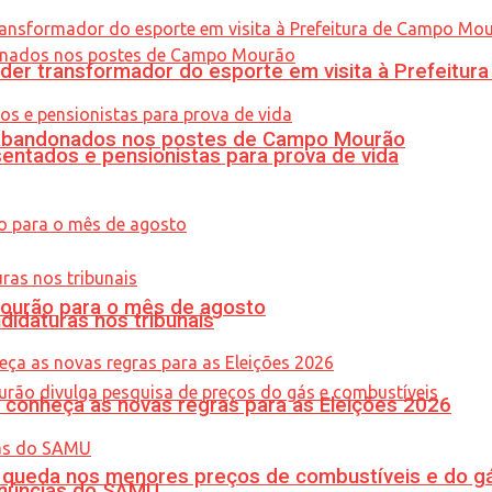
er transformador do esporte em visita à Prefeitu
os abandonados nos postes de Campo Mourão
entados e pensionistas para prova de vida
Mourão para o mês de agosto
didaturas nos tribunais
 conheça as novas regras para as Eleições 2026
queda nos menores preços de combustíveis e do gá
enúncias do SAMU