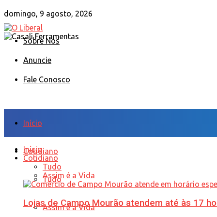
domingo, 9 agosto, 2026
Sobre Nós
Anuncie
Fale Conosco
Início
Início
Cotidiano
Cotidiano
Tudo
Assim é a Vida
Tudo
Lojas de Campo Mourão atendem até às 17 ho
Assim é a Vida