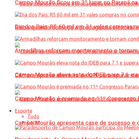
Campo Mourão ficou em 3º lugar no Paraná na 
Dia dos Pais: R$ 60 mil em 31 vales compras
Saiba quando começa a propaganda eleitoral e
Armadilhas reforçam monitoramento e tornam 
Campo Mourão eleva nota do IDEB para 7,1 e s
Câmara aprova abertura de CPI para apurar d
Campo Mourão é premiada no 11º Congresso Pa
Esporte
Tudo
Lazer
Campo Mourão apresenta case de sucesso e cer