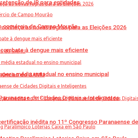
retenção de IR para entidades
 no comércio de Campo Mourão
 conheça as novas regras para as Eleições 2026
combate à dengue mais eficiente
upera média estadual no ensino municipal
enúncias do SAMU
ranaense de Cidades Digitais e Inteligentes
tificação inédita no 11º Congresso Paranaense de C