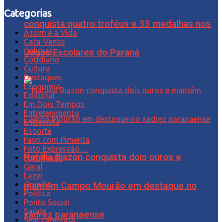
Categorias
conquista quatro troféus e 33 medalhas nos
Assim é a Vida
Cata-Vento
Colunas
Jogos Escolares do Paraná
Cotidiano
Cultura
Destaques
Economia
Editorial
Em Dois Tempos
Entretenimento
Entrevista
Esporte
Favo com Pimenta
Foto Expressão…
Natália Biazon conquista dois ouros e
Foto Piada
Geral
Lazer
Opinião
mantém Campo Mourão em destaque no
Política
Ponto Social
Saúde
xadrez paranaense
Sem categoria