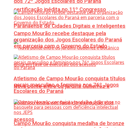
dos 72º Jogos Escolares do Paraná
certificação inédita no 11º Congresso
Paranaense de Cidades Digitais e Inteligentes
Campo Mourão recebe destaque pela
organização dos Jogos Escolares do Paraná
em parceria com o Governo do Estado
Atletismo de Campo Mourão conquista títulos
gerais masculino e feminino nos 76º Jogos
Nova ponte entre os jardins Gutierrez e
Escolares do Paraná
Botânico entra em fase de execução dos
acessos
Campo Mourão conquista medalha de bronze