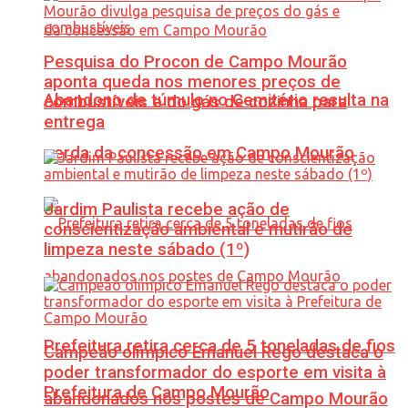
Pesquisa do Procon de Campo Mourão
aponta queda nos menores preços de
Abandono de túmulo no Cemitério resulta na
combustíveis e do gás de cozinha para
entrega
perda da concessão em Campo Mourão
Jardim Paulista recebe ação de
conscientização ambiental e mutirão de
limpeza neste sábado (1º)
Prefeitura retira cerca de 5 toneladas de fios
Campeão olímpico Emanuel Rego destaca o
poder transformador do esporte em visita à
Prefeitura de Campo Mourão
abandonados nos postes de Campo Mourão