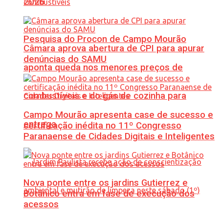
2026
Pesquisa do Procon de Campo Mourão
Câmara aprova abertura de CPI para apurar
denúncias do SAMU
aponta queda nos menores preços de
combustíveis e do gás de cozinha para
Campo Mourão apresenta case de sucesso e
entrega
certificação inédita no 11º Congresso
Paranaense de Cidades Digitais e Inteligentes
Nova ponte entre os jardins Gutierrez e
Botânico entra em fase de execução dos
acessos