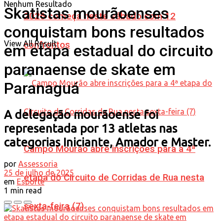
Nenhum Resultado
Skatistas mourãoenses
2026 começa neste sábado com 12
conquistam bons resultados
View All Result
confrontos
em etapa estadual do circuito
paranaense de skate em
Paranaguá
A delegação mourãoense foi
representada por 13 atletas nas
categorias Iniciante, Amador e Master.
Campo Mourão abre inscrições para a 4ª
por
Assessoria
25 de julho de 2025
etapa do Circuito de Corridas de Rua nesta
em
Esporte
1 min read
sexta-feira (7)