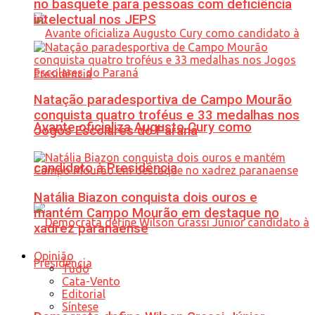
no basquete para pessoas com deficiência
intelectual nos JEPS
Natação paradesportiva de Campo Mourão
conquista quatro troféus e 33 medalhas nos
Avante oficializa Augusto Cury como
Jogos Escolares do Paraná
candidato à Presidência
Natália Biazon conquista dois ouros e
mantém Campo Mourão em destaque no
xadrez paranaense
Opinião
Tudo
Cata-Vento
Editorial
Síntese