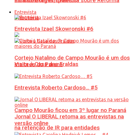
Ricardo Borges, Eventos!
contabilistas em palestra sobre Reforma
Entrevista
Tributária
Entrevista Izael Skowronski #6
Cortejo Natalino de Campo Mourão é um dos
Visita à Casa das Fraldas
maiores do Paraná
Entrevista Roberto Cardoso… #5
Campo Mourão ficou em 3º lugar no Paraná
Jornal O LIBERAL retoma as entrevistas na
versão online
na retenção de IR para entidades