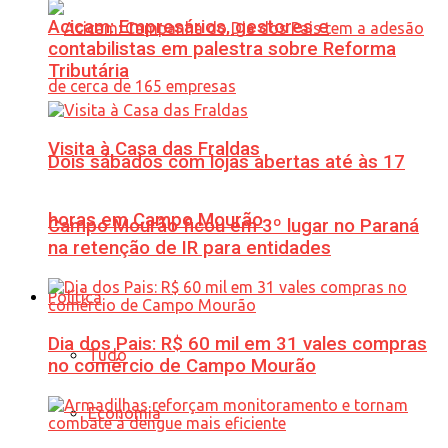
Acicam: Empresários, gestores e
contabilistas em palestra sobre Reforma
Tributária
Visita à Casa das Fraldas
Dois sábados com lojas abertas até às 17
horas em Campo Mourão
Campo Mourão ficou em 3º lugar no Paraná
na retenção de IR para entidades
Política
Dia dos Pais: R$ 60 mil em 31 vales compras
Tudo
no comércio de Campo Mourão
Economia