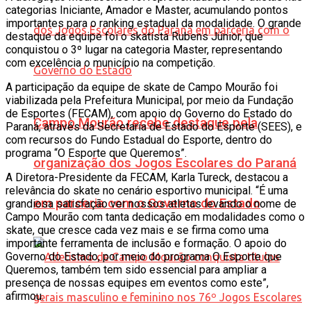
categorias Iniciante, Amador e Master, acumulando pontos
importantes para o ranking estadual da modalidade. O grande
destaque da equipe foi o skatista Rubens Júnior, que
conquistou o 3º lugar na categoria Master, representando
com excelência o município na competição.
A participação da equipe de skate de Campo Mourão foi
viabilizada pela Prefeitura Municipal, por meio da Fundação
de Esportes (FECAM), com apoio do Governo do Estado do
Campo Mourão recebe destaque pela
Paraná, através da Secretaria de Estado do Esporte (SEES), e
com recursos do Fundo Estadual do Esporte, dentro do
programa “O Esporte que Queremos”.
organização dos Jogos Escolares do Paraná
A Diretora-Presidente da FECAM, Karla Tureck, destacou a
relevância do skate no cenário esportivo municipal. “É uma
em parceria com o Governo do Estado
grandiosa satisfação ver nossos atletas levando o nome de
Campo Mourão com tanta dedicação em modalidades como o
skate, que cresce cada vez mais e se firma como uma
importante ferramenta de inclusão e formação. O apoio do
Governo do Estado, por meio do programa O Esporte que
Queremos, também tem sido essencial para ampliar a
presença de nossas equipes em eventos como este”,
afirmou.