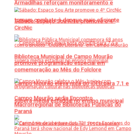
Armadilhas reforçam monitoramento e
tornam combate à dengue mais eficiente
Sábado: Espaço Sou Arte promove o 4º
CircNic
Biblioteca Municipal de Campo Mourão
promove programação especial em
comemoração ao Mês do Folclore
Campo Mourão eleva nota do IDEB para 7,1 e
Campo Mourão sedia Encontro
supera média estadual no ensino municipal
Macrorregional de Bibliotecas Públicas do
Paraná