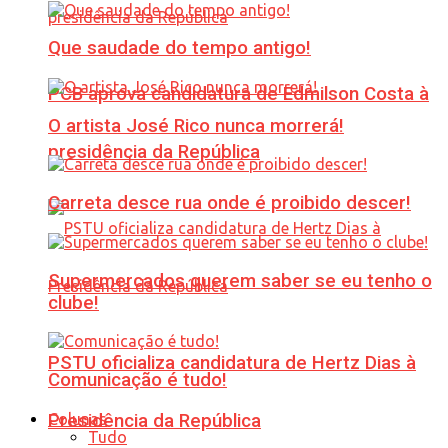
Que saudade do tempo antigo!
PCB aprova candidatura de Edmilson Costa à
O artista José Rico nunca morrerá!
presidência da República
Carreta desce rua onde é proibido descer!
Supermercados querem saber se eu tenho o
clube!
PSTU oficializa candidatura de Hertz Dias à
Comunicação é tudo!
Colunas
Presidência da República
Tudo