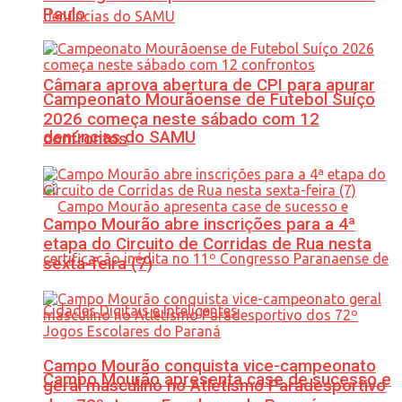
Paulo
Câmara aprova abertura de CPI para apurar
Campeonato Mourãoense de Futebol Suíço
2026 começa neste sábado com 12
denúncias do SAMU
confrontos
Campo Mourão abre inscrições para a 4ª
etapa do Circuito de Corridas de Rua nesta
sexta-feira (7)
Campo Mourão conquista vice-campeonato
Campo Mourão apresenta case de sucesso e
geral masculino no Atletismo Paradesportivo