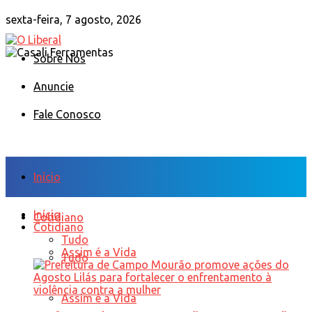
sexta-feira, 7 agosto, 2026
Sobre Nós
Anuncie
Fale Conosco
Início
Início
Cotidiano
Cotidiano
Tudo
Assim é a Vida
Tudo
Assim é a Vida