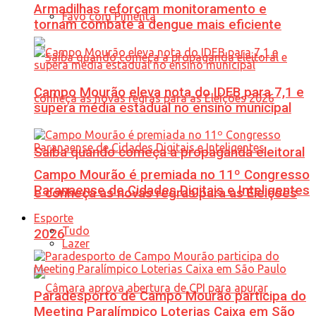
Armadilhas reforçam monitoramento e
Favo com Pimenta
tornam combate à dengue mais eficiente
Campo Mourão eleva nota do IDEB para 7,1 e
supera média estadual no ensino municipal
Saiba quando começa a propaganda eleitoral
Campo Mourão é premiada no 11º Congresso
Paranaense de Cidades Digitais e Inteligentes
e conheça as novas regras para as Eleições
Esporte
Tudo
2026
Lazer
Paradesporto de Campo Mourão participa do
Meeting Paralímpico Loterias Caixa em São