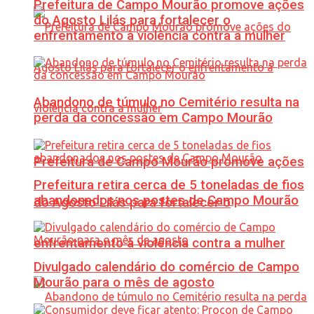
Prefeitura de Campo Mourão promove ações
do Agosto Lilás para fortalecer o
enfrentamento à violência contra a mulher
Abandono de túmulo no Cemitério resulta na
perda da concessão em Campo Mourão
Prefeitura de Campo Mourão promove ações
Prefeitura retira cerca de 5 toneladas de fios
abandonados nos postes de Campo Mourão
do Agosto Lilás para fortalecer o
enfrentamento à violência contra a mulher
Divulgado calendário do comércio de Campo
Mourão para o mês de agosto