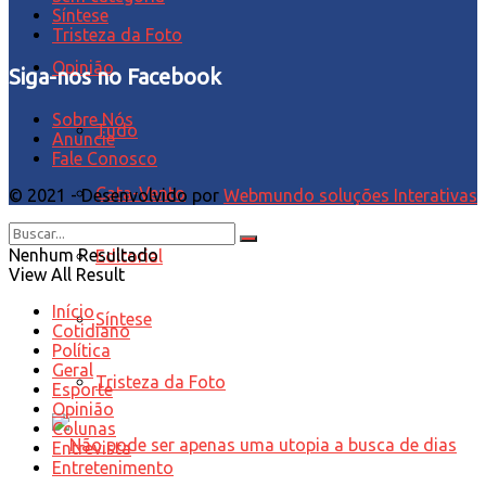
Síntese
Tristeza da Foto
Opinião
Siga-nos no Facebook
Sobre Nós
Tudo
Anuncie
Fale Conosco
Cata-Vento
© 2021 - Desenvolvido por
Webmundo soluções Interativas
Nenhum Resultado
Editorial
View All Result
Início
Síntese
Cotidiano
Política
Geral
Tristeza da Foto
Esporte
Opinião
Colunas
Entrevista
Entretenimento