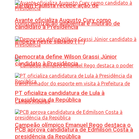
Jardim Paulista recebe ação de
Avante oficializa Augusto Cury como
conscientização ambiental e mutirão de
candidato à Presidência
limpeza neste sábado (1º)
Democrata define Wilson Grassi Júnior
candidato à Presidência
PT oficializa candidatura de Lula à
Presidência da República
Campeão olímpico Emanuel Rego destaca o
PCB aprova candidatura de Edmilson Costa à
presidência da República