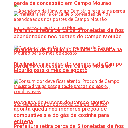
perda da concessão em Campo Mourão
Prefeitura retira cerca de 5 toneladas de fios
abandonados nos postes de Campo Mourão
Abandono de túmulo no Cemitério resulta na
Divulgado calendário do comércio de Campo
perda da concessão em Campo Mourão
Mourão para o mês de agosto
Pesquisa do Procon de Campo Mourão
aponta queda nos menores preços de
combustíveis e do gás de cozinha para
entrega
Prefeitura retira cerca de 5 toneladas de fios