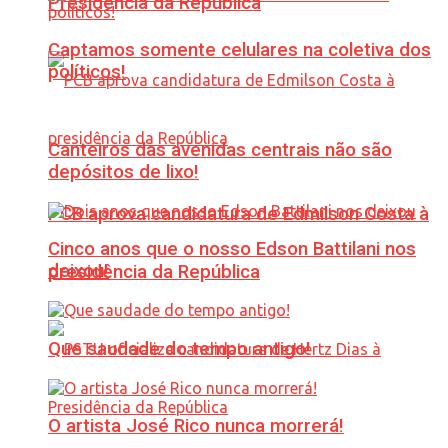
Presidência da República
Captamos somente celulares na coletiva dos
políticos!
Canteiros das avenidas centrais não são
depósitos de lixo!
PCB aprova candidatura de Edmilson Costa à
Cinco anos que o nosso Edson Battilani nos
deixou!
presidência da República
Que saudade do tempo antigo!
O artista José Rico nunca morrerá!