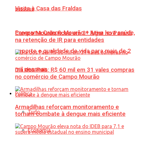
Visita à Casa das Fraldas
Programa Campo Mourão + Ativa leva saúde,
Campo Mourão ficou em 3º lugar no Paraná
na retenção de IR para entidades
esporte e qualidade de vida para mais de 2
mil pessoas
Dia dos Pais: R$ 60 mil em 31 vales compras
no comércio de Campo Mourão
Política
Armadilhas reforçam monitoramento e
Tudo
tornam combate à dengue mais eficiente
Economia