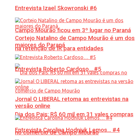
Entrevista Izael Skowronski #6
Campo Mourão ficou em 3º lugar no Paraná
Cortejo Natalino de Campo Mourão é um dos
maiores do Paraná
na retenção de IR para entidades
Entrevista Roberto Cardoso… #5
Jornal O LIBERAL retoma as entrevistas na
versão online
Dia dos Pais: R$ 60 mil em 31 vales compras
Entrevista Carolina Hodniuk Lemos… #4
no comércio de Campo Mourão