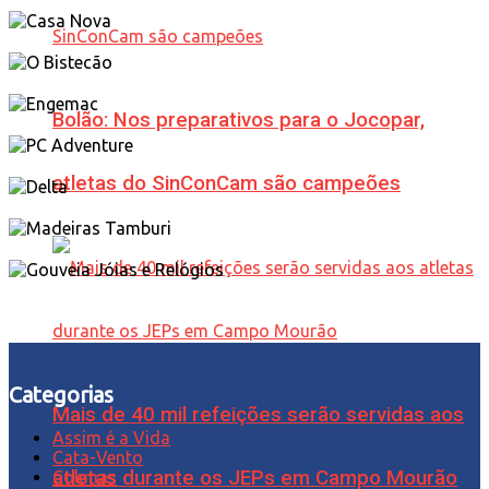
Bolão: Nos preparativos para o Jocopar,
atletas do SinConCam são campeões
Categorias
Mais de 40 mil refeições serão servidas aos
Assim é a Vida
Cata-Vento
atletas durante os JEPs em Campo Mourão
Colunas