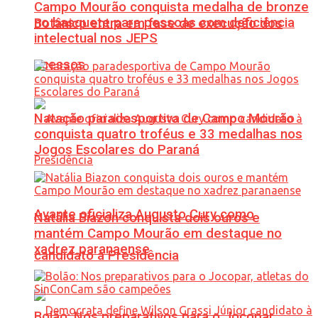
Campo Mourão conquista medalha de bronze
no basquete para pessoas com deficiência
Botânico entra em fase de execução dos
intelectual nos JEPS
acessos
Natação paradesportiva de Campo Mourão
conquista quatro troféus e 33 medalhas nos
Jogos Escolares do Paraná
Avante oficializa Augusto Cury como
Natália Biazon conquista dois ouros e
mantém Campo Mourão em destaque no
xadrez paranaense
candidato à Presidência
Bolão: Nos preparativos para o Jocopar,