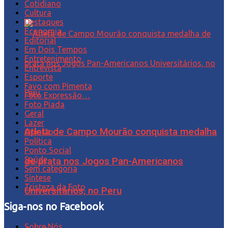
Cotidiano
Cultura
Destaques
Economia
Editorial
Em Dois Tempos
Entretenimento
Entrevista
Esporte
Favo com Pimenta
Foto Expressão…
Foto Piada
Geral
Lazer
Atleta de Campo Mourão conquista medalha
Opinião
Política
Ponto Social
Saúde
de prata nos Jogos Pan-Americanos
Sem categoria
Síntese
Tristeza da Foto
Universitários, no Peru
Siga-nos no Facebook
Sobre Nós