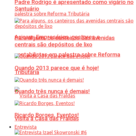
Padre Rodrigo é apresentado como vigário no
Santuário
Acicam: Empresários, gestores e
Para alguns, os canteiros das avenidas
centrais são depósitos de lixo
contabilistas em palestra sobre Reforma
Quando 2013 parece que é hoje!
Tributária
Quando três nunca é demais!
Ricardo Borges, Eventos!
Visita à Casa das Fraldas
Entrevista