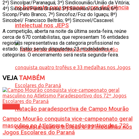
2º) Sincolpar/Paranaguá; 3º) Sindicounião/União da Vitória;
no basquete para pessoas com deficiência
4º) Sicopon/Ponta Grossa; 5º) Sincolon/Londrina; 6º)
Siconp/Pato Branco; 7º) Sincofoz/Foz do Iguaçu; 8º)
Sincobel/ Francisco Beltrão; 9º) Sincovel/Cascavel.
intelectual nos JEPS
A competição, aberta na noite da última sexta-feira, reúne
cerca de 670 contabilistas, que representam 16 entidades
regionais representativas da categoria profissional no
estado. Estão sendo disputadas 23 modalidades e
categorias. O encerramento será nesta segunda-feira.
VEJA
TAMBÉM
Esporte
Natação paradesportiva de Campo Mourão
Campo Mourão conquista vice-campeonato geral
masculino no Atletismo Paradesportivo dos 72º
conquista quatro troféus e 33 medalhas nos
Jogos Escolares do Paraná