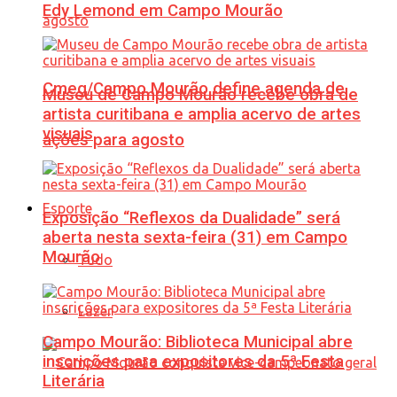
Edy Lemond em Campo Mourão
Cmeg/Campo Mourão define agenda de
Museu de Campo Mourão recebe obra de
artista curitibana e amplia acervo de artes
visuais
ações para agosto
Esporte
Exposição “Reflexos da Dualidade” será
aberta nesta sexta-feira (31) em Campo
Mourão
Tudo
Lazer
Campo Mourão: Biblioteca Municipal abre
inscrições para expositores da 5ª Festa
Literária