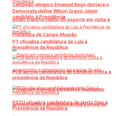
Campeão olímpico Emanuel Rego destaca o
Democrata define Wilson Grassi Júnior
candidato à Presidência
poder transformador do esporte em visita à
Prefeitura de Campo Mourão
PT oficializa candidatura de Lula à
Presidência da República
PCB aprova candidatura de Edmilson Costa à
presidência da República
Previscam convoca servidores municipais
PSTU oficializa candidatura de Hertz Dias à
aposentados e pensionistas para prova de
Presidência da República