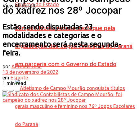
View All Result
do xadrez nos 28º Jocopar
Estão sendo disputadas 23
Campo Mourão recebe destaque pela
modalidades e categorias e o
encerramento será nesta segunda-
organização dos Jogos Escolares do Paraná
feira.
em parceria com o Governo do Estado
por
Antonio José
13 de novembro de 2022
em
Esporte
1 min read