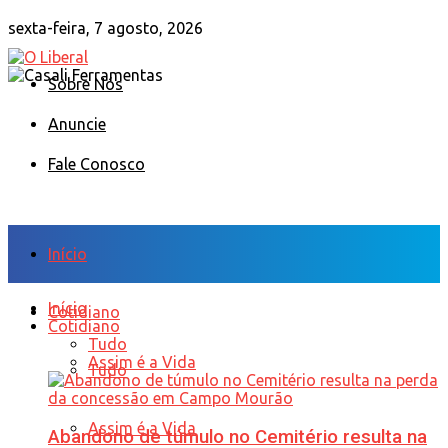
sexta-feira, 7 agosto, 2026
Sobre Nós
Anuncie
Fale Conosco
Início
Início
Cotidiano
Cotidiano
Tudo
Assim é a Vida
Tudo
Assim é a Vida
Abandono de túmulo no Cemitério resulta na