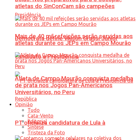
atletas do SinConCam são campeões
Mais de 40 mil refeições serão servidas aos
Democrata define Wilson Grassi Júnior
atletas durante os JEPs em Campo Mourão
candidato à Presidência
Atleta de Campo Mourão conquista medalha
de prata nos Jogos Pan-Americanos
Universitários, no Peru
Opinião
Tudo
Cata-Vento
Editorial
PT oficializa candidatura de Lula à
Síntese
Tristeza da Foto