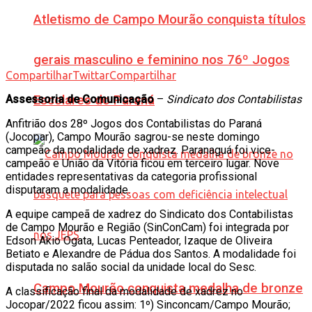
Atletismo de Campo Mourão conquista títulos
gerais masculino e feminino nos 76º Jogos
Compartilhar
Twittar
Compartilhar
Assessoria de Comunicação
–
Sindicato dos Contabilistas
Escolares do Paraná
Anfitrião dos 28º Jogos dos Contabilistas do Paraná
(Jocopar), Campo Mourão sagrou-se neste domingo
campeão da modalidade de xadrez. Paranaguá foi vice-
campeão e União da Vitória ficou em terceiro lugar. Nove
entidades representativas da categoria profissional
disputaram a modalidade.
A equipe campeã de xadrez do Sindicato dos Contabilistas
de Campo Mourão e Região (SinConCam) foi integrada por
Edson Akio Ogata, Lucas Penteador, Izaque de Oliveira
Betiato e Alexandre de Pádua dos Santos. A modalidade foi
disputada no salão social da unidade local do Sesc.
Campo Mourão conquista medalha de bronze
A classificação final da modalidade de xadrez no
Jocopar/2022 ficou assim: 1º) Sinconcam/Campo Mourão;