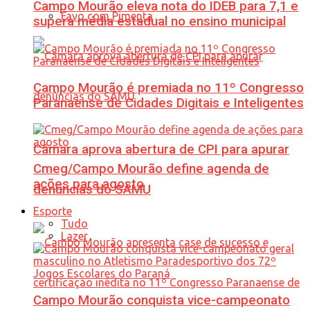
Campo Mourão eleva nota do IDEB para 7,1 e
Favo com Pimenta
supera média estadual no ensino municipal
Campo Mourão é premiada no 11º Congresso
Paranaense de Cidades Digitais e Inteligentes
Câmara aprova abertura de CPI para apurar
Cmeg/Campo Mourão define agenda de
ações para agosto
denúncias do SAMU
Esporte
Tudo
Lazer
Campo Mourão conquista vice-campeonato