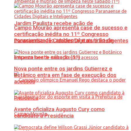
Jardim Paulista recebe ação de
Campo Mourão apresenta case de sucesso e
certificação inédita no 11º Congresso
conscientização ambiental e mutirão de
Paranaense de Cidades Digitais e Inteligentes
limpeza neste sábado (1º)
Nova ponte entre os jardins Gutierrez e
Botânico entra em fase de execução dos
acessos
Avante oficializa Augusto Cury como
candidato à Presidência