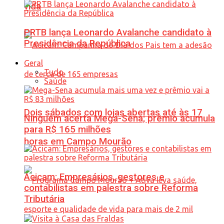
vida
PRTB lança Leonardo Avalanche candidato à
Presidência da República
Geral
Tudo
Saúde
Dois sábados com lojas abertas até às 17
Ninguém acerta Mega-Sena; prêmio acumula
para R$ 165 milhões
horas em Campo Mourão
Acicam: Empresários, gestores e
contabilistas em palestra sobre Reforma
Tributária