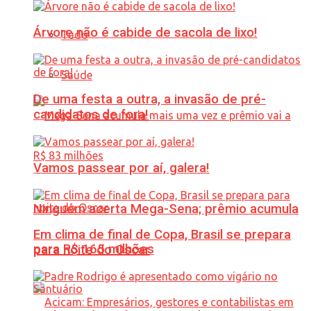
Árvore não é cabide de sacola de lixo!
Tudo
Saúde
De uma festa a outra, a invasão de pré-
candidatos de fora!
Vamos passear por aí, galera!
Ninguém acerta Mega-Sena; prêmio acumula
Em clima de final de Copa, Brasil se prepara
para R$ 165 milhões
para noite do Oscar