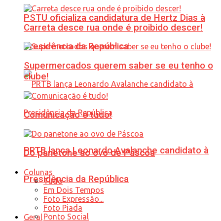
PSTU oficializa candidatura de Hertz Dias à
Carreta desce rua onde é proibido descer!
Presidência da República
Supermercados querem saber se eu tenho o
clube!
Comunicação é tudo!
PRTB lança Leonardo Avalanche candidato à
Do panetone ao ovo de Páscoa
Colunas
Presidência da República
Tudo
Em Dois Tempos
Foto Expressão...
Foto Piada
Ponto Social
Geral