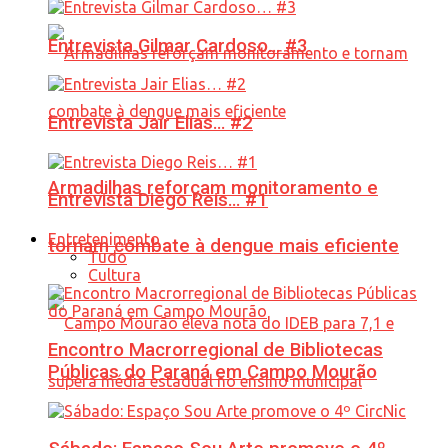
Entrevista Gilmar Cardoso… #3
Entrevista Jair Elias… #2
Armadilhas reforçam monitoramento e
Entrevista Diego Reis… #1
Entretenimento
tornam combate à dengue mais eficiente
Tudo
Cultura
Encontro Macrorregional de Bibliotecas
Públicas do Paraná em Campo Mourão