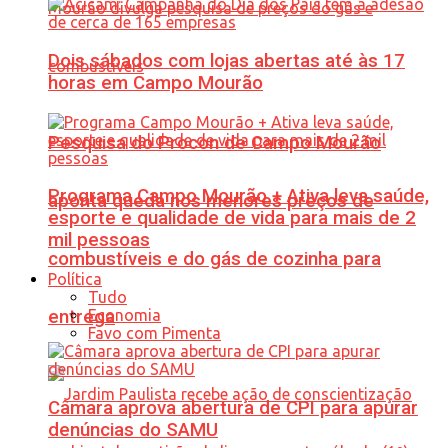
Dois sábados com lojas abertas até às 17
horas em Campo Mourão
Pesquisa do Procon de Campo Mourão
Programa Campo Mourão + Ativa leva saúde,
aponta queda nos menores preços de
esporte e qualidade de vida para mais de 2
mil pessoas
combustíveis e do gás de cozinha para
Política
Tudo
Economia
entrega
Favo com Pimenta
Câmara aprova abertura de CPI para apurar
denúncias do SAMU