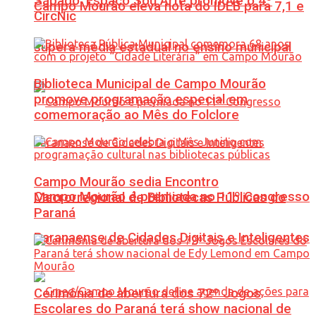
Sábado: Espaço Sou Arte promove o 4º
Campo Mourão eleva nota do IDEB para 7,1 e
CircNic
supera média estadual no ensino municipal
Biblioteca Municipal de Campo Mourão
promove programação especial em
comemoração ao Mês do Folclore
Campo Mourão sedia Encontro
Campo Mourão é premiada no 11º Congresso
Macrorregional de Bibliotecas Públicas do
Paraná
Paranaense de Cidades Digitais e Inteligentes
Cerimônia de abertura dos 72º Jogos
Escolares do Paraná terá show nacional de