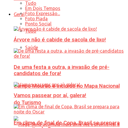
Tudo
Em Dois Tempos
Foto Expressão...
Geral
Foto Piada
Ponto Social
Tudo
Árvore não é cabide de sacola de lixo!
Saúde
De uma festa a outra, a invasão de pré-
candidatos de fora!
Campo Mourão é incluído no Mapa Nacional
Vamos passear por aí, galera!
do Turismo
Em clima de final de Copa, Brasil se prepara