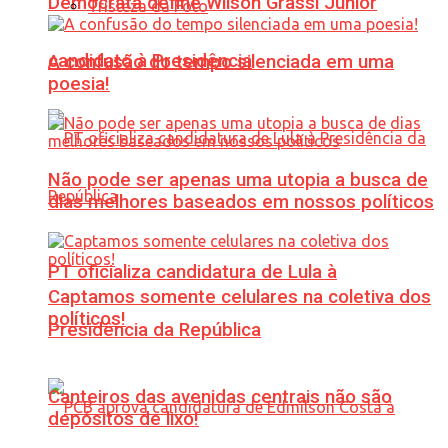
Democrata define Wilson Grassi Júnior
Tristeza da Foto
candidato à Presidência
A confusão do tempo silenciada em uma
poesia!
Não pode ser apenas uma utopia a busca de
dias melhores baseados em nossos políticos
PT oficializa candidatura de Lula à
Captamos somente celulares na coletiva dos
políticos!
Presidência da República
Canteiros das avenidas centrais não são
depósitos de lixo!