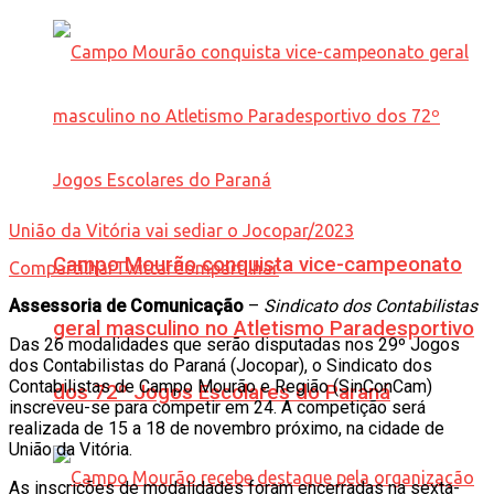
União da Vitória vai sediar o Jocopar/2023
Campo Mourão conquista vice-campeonato
Compartilhar
Twittar
Compartilhar
Assessoria de Comunicação
–
Sindicato dos Contabilistas
geral masculino no Atletismo Paradesportivo
Das 26 modalidades que serão disputadas nos 29º Jogos
dos Contabilistas do Paraná (Jocopar), o Sindicato dos
Contabilistas de Campo Mourão e Região (SinConCam)
dos 72º Jogos Escolares do Paraná
inscreveu-se para competir em 24. A competição será
realizada de 15 a 18 de novembro próximo, na cidade de
União da Vitória.
As inscrições de modalidades foram encerradas na sexta-