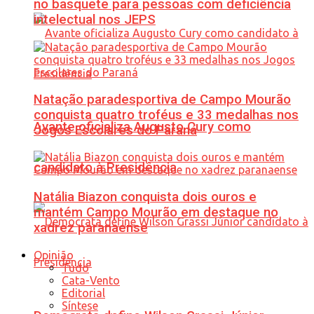
no basquete para pessoas com deficiência
intelectual nos JEPS
Natação paradesportiva de Campo Mourão
conquista quatro troféus e 33 medalhas nos
Avante oficializa Augusto Cury como
Jogos Escolares do Paraná
candidato à Presidência
Natália Biazon conquista dois ouros e
mantém Campo Mourão em destaque no
xadrez paranaense
Opinião
Tudo
Cata-Vento
Editorial
Síntese