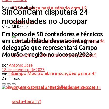
Nenhum Resultado
2026 começa neste sábado com 12
SinConCam disputará 24
modalidades no Jocopar
confrontos
View All Result
Em torno de 50 contadores e técnicos
em contabilidade deverão integrar a
delegação que representará Campo
Mourão e região no Jocopar/2023.
por
Antonio José
18 de setembro de 2023
Campo Mourão abre inscrições para a 4ª
em
Esporte
2 min read
etapa do Circuito de Corridas de Rua nesta
sexta-feira (7)