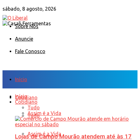
sábado, 8 agosto, 2026
Sobre Nós
Anuncie
Fale Conosco
Início
Início
Cotidiano
Cotidiano
Tudo
Assim é a Vida
Tudo
Assim é a Vida
Lojas de Campo Mourão atendem até às 17