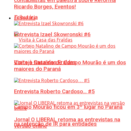
contabilistas em palestra sobre Reforma
Ricardo Borges, Eventos!
Tributária
Entrevista
Entrevista Izael Skowronski #6
Visita à Casa das Fraldas
Cortejo Natalino de Campo Mourão é um dos
maiores do Paraná
Entrevista Roberto Cardoso… #5
Campo Mourão ficou em 3º lugar no Paraná
Jornal O LIBERAL retoma as entrevistas na
na retenção de IR para entidades
versão online