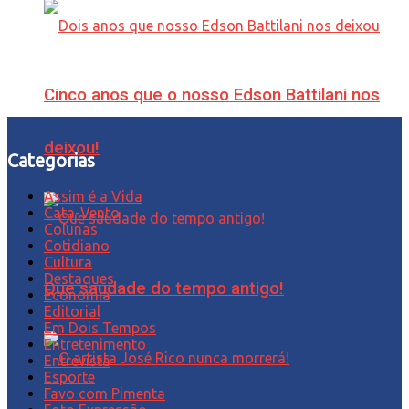
Cinco anos que o nosso Edson Battilani nos
deixou!
Categorias
Assim é a Vida
Cata-Vento
Colunas
Cotidiano
Cultura
Destaques
Que saudade do tempo antigo!
Economia
Editorial
Em Dois Tempos
Entretenimento
Entrevista
Esporte
Favo com Pimenta