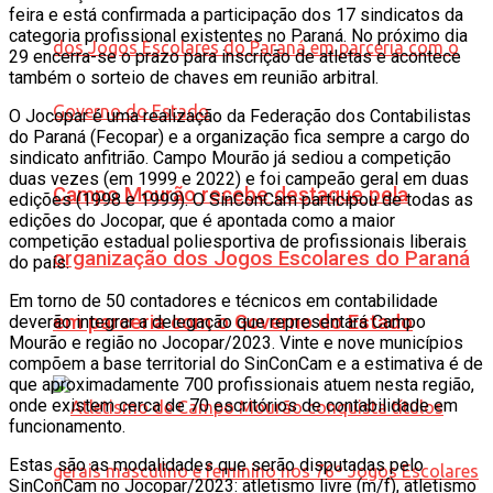
feira e está confirmada a participação dos 17 sindicatos da
categoria profissional existentes no Paraná. No próximo dia
29 encerra-se o prazo para inscrição de atletas e acontece
também o sorteio de chaves em reunião arbitral.
O Jocopar é uma realização da Federação dos Contabilistas
do Paraná (Fecopar) e a organização fica sempre a cargo do
sindicato anfitrião. Campo Mourão já sediou a competição
duas vezes (em 1999 e 2022) e foi campeão geral em duas
Campo Mourão recebe destaque pela
edições (1998 e 1999). O SinConCam participou de todas as
edições do Jocopar, que é apontada como a maior
competição estadual poliesportiva de profissionais liberais
organização dos Jogos Escolares do Paraná
do país.
Em torno de 50 contadores e técnicos em contabilidade
em parceria com o Governo do Estado
deverão integrar a delegação que representará Campo
Mourão e região no Jocopar/2023. Vinte e nove municípios
compõem a base territorial do SinConCam e a estimativa é de
que aproximadamente 700 profissionais atuem nesta região,
onde existem cerca de 70 escritórios de contabilidade em
funcionamento.
Estas são as modalidades que serão disputadas pelo
SinConCam no Jocopar/2023: atletismo livre (m/f), atletismo