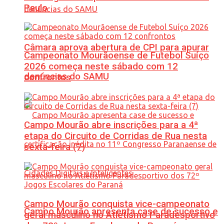
Paulo
Câmara aprova abertura de CPI para apurar
Campeonato Mourãoense de Futebol Suíço
2026 começa neste sábado com 12
denúncias do SAMU
confrontos
Campo Mourão abre inscrições para a 4ª
etapa do Circuito de Corridas de Rua nesta
sexta-feira (7)
Campo Mourão conquista vice-campeonato
Campo Mourão apresenta case de sucesso e
geral masculino no Atletismo Paradesportivo