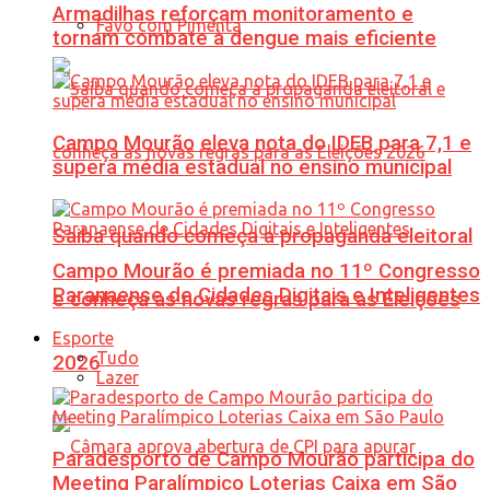
Armadilhas reforçam monitoramento e
Favo com Pimenta
tornam combate à dengue mais eficiente
Campo Mourão eleva nota do IDEB para 7,1 e
supera média estadual no ensino municipal
Saiba quando começa a propaganda eleitoral
Campo Mourão é premiada no 11º Congresso
Paranaense de Cidades Digitais e Inteligentes
e conheça as novas regras para as Eleições
Esporte
Tudo
2026
Lazer
Paradesporto de Campo Mourão participa do
Meeting Paralímpico Loterias Caixa em São