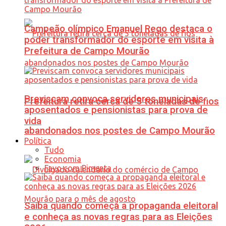
Campeão olímpico Emanuel Rego destaca o
poder transformador do esporte em visita à
Prefeitura de Campo Mourão
Previscam convoca servidores municipais
Prefeitura retira cerca de 5 toneladas de fios
aposentados e pensionistas para prova de
vida
abandonados nos postes de Campo Mourão
Política
Tudo
Economia
Favo com Pimenta
Saiba quando começa a propaganda eleitoral
e conheça as novas regras para as Eleições