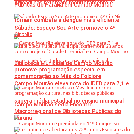
Armadilhas reforçam monitoramento e
Públicas do Paraná em Campo Mourão
tornam combate à dengue mais eficiente
Sábado: Espaço Sou Arte promove o 4º
CircNic
Biblioteca Municipal de Campo Mourão
promove programação especial em
comemoração ao Mês do Folclore
Campo Mourão eleva nota do IDEB para 7,1 e
supera média estadual no ensino municipal
Campo Mourão sedia Encontro
Macrorregional de Bibliotecas Públicas do
Paraná