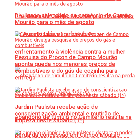
Divulgado calendário do comércio de Campo
Prefeitura de Campo Mourão promove ações
Mourão para o mês de agosto
do Agosto Lilás para fortalecer o
enfrentamento à violência contra a mulher
Pesquisa do Procon de Campo Mourão
aponta queda nos menores preços de
combustíveis e do gás de cozinha para
entrega
Jardim Paulista recebe ação de
conscientização ambiental e mutirão de
Abandono de túmulo no Cemitério resulta na
limpeza neste sábado (1º)
perda da concessão em Campo Mourão