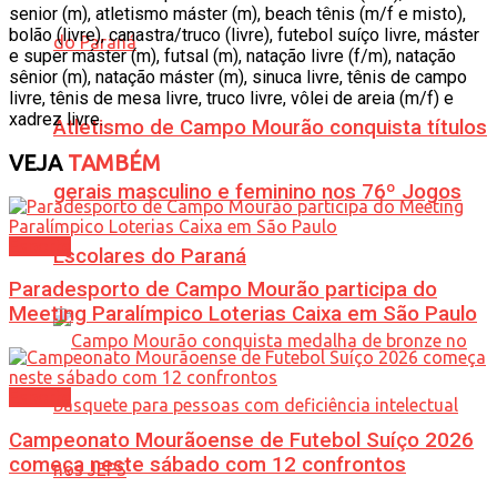
senior (m), atletismo máster (m), beach tênis (m/f e misto),
bolão (livre), canastra/truco (livre), futebol suíço livre, máster
e super máster (m), futsal (m), natação livre (f/m), natação
sênior (m), natação máster (m), sinuca livre, tênis de campo
livre, tênis de mesa livre, truco livre, vôlei de areia (m/f) e
xadrez livre.
Atletismo de Campo Mourão conquista títulos
VEJA
TAMBÉM
gerais masculino e feminino nos 76º Jogos
Esporte
Escolares do Paraná
Paradesporto de Campo Mourão participa do
Meeting Paralímpico Loterias Caixa em São Paulo
Esporte
Campeonato Mourãoense de Futebol Suíço 2026
começa neste sábado com 12 confrontos