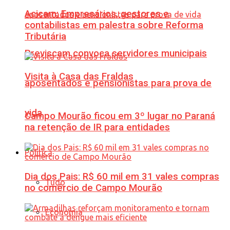
Acicam: Empresários, gestores e
contabilistas em palestra sobre Reforma
Tributária
Previscam convoca servidores municipais
Visita à Casa das Fraldas
aposentados e pensionistas para prova de
vida
Campo Mourão ficou em 3º lugar no Paraná
na retenção de IR para entidades
Política
Dia dos Pais: R$ 60 mil em 31 vales compras
Tudo
no comércio de Campo Mourão
Economia