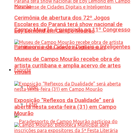
Cerimônia de abertura dos 72º Jogos
Escolares do Paraná terá show nacional de
Campo Mourão é premiada no 11º Congresso
Edy Lemond em Campo Mourão
Paranaense de Cidades Digitais e Inteligentes
Museu de Campo Mourão recebe obra de
artista curitibana e amplia acervo de artes
Esporte
visuais
Tudo
Exposição “Reflexos da Dualidade” será
Lazer
aberta nesta sexta-feira (31) em Campo
Mourão