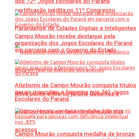
dos 72º Jogos Escolares do Paraná
certificação inédita no 11º Congresso
Paranaense de Cidades Digitais e Inteligentes
Campo Mourão recebe destaque pela
organização dos Jogos Escolares do Paraná
em parceria com o Governo do Estado
Atletismo de Campo Mourão conquista títulos
gerais masculino e feminino nos 76º Jogos
Nova ponte entre os jardins Gutierrez e
Escolares do Paraná
Botânico entra em fase de execução dos
acessos
Campo Mourão conquista medalha de bronze