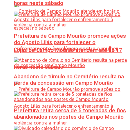
horas neste sábado
Prefeitura de Campo Mourão promove ações
do Agosto Lilás para fortalecer o
enfrentamento à violência contra a mulher
Lojas de Campo Mourão atendem até às 17
horas neste sábado
Abandono de túmulo no Cemitério resulta na
perda da concessão em Campo Mourão
Prefeitura retira cerca de 5 toneladas de fios
abandonados nos postes de Campo Mourão