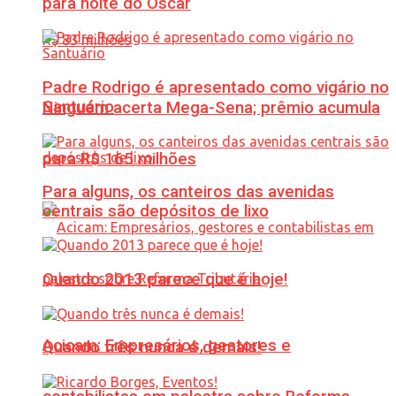
para noite do Oscar
Padre Rodrigo é apresentado como vigário no
Santuário
Ninguém acerta Mega-Sena; prêmio acumula
para R$ 165 milhões
Para alguns, os canteiros das avenidas
centrais são depósitos de lixo
Quando 2013 parece que é hoje!
Acicam: Empresários, gestores e
Quando três nunca é demais!