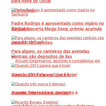
para noite do Oscar
Padre Rodrigo é apresentado como vigário no
Santuário
Ninguém acerta Mega-Sena; prêmio acumula
para R$ 165 milhões
Para alguns, os canteiros das avenidas
centrais são depósitos de lixo
Quando 2013 parece que é hoje!
Acicam: Empresários, gestores e
Quando três nunca é demais!