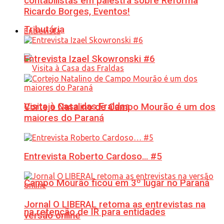
contabilistas em palestra sobre Reforma
Ricardo Borges, Eventos!
Tributária
Entrevista
Entrevista Izael Skowronski #6
Visita à Casa das Fraldas
Cortejo Natalino de Campo Mourão é um dos
maiores do Paraná
Entrevista Roberto Cardoso… #5
Campo Mourão ficou em 3º lugar no Paraná
Jornal O LIBERAL retoma as entrevistas na
na retenção de IR para entidades
versão online