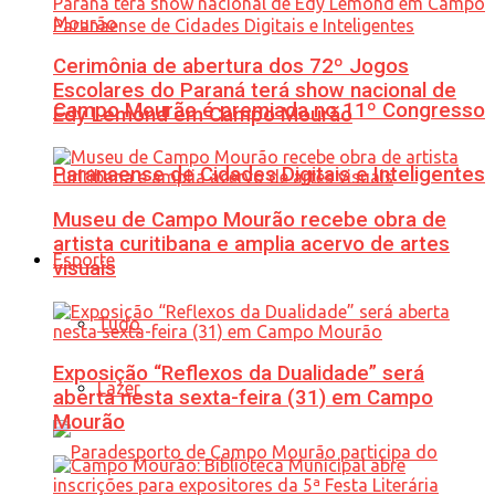
Cerimônia de abertura dos 72º Jogos
Escolares do Paraná terá show nacional de
Campo Mourão é premiada no 11º Congresso
Edy Lemond em Campo Mourão
Paranaense de Cidades Digitais e Inteligentes
Museu de Campo Mourão recebe obra de
artista curitibana e amplia acervo de artes
Esporte
visuais
Tudo
Exposição “Reflexos da Dualidade” será
Lazer
aberta nesta sexta-feira (31) em Campo
Mourão