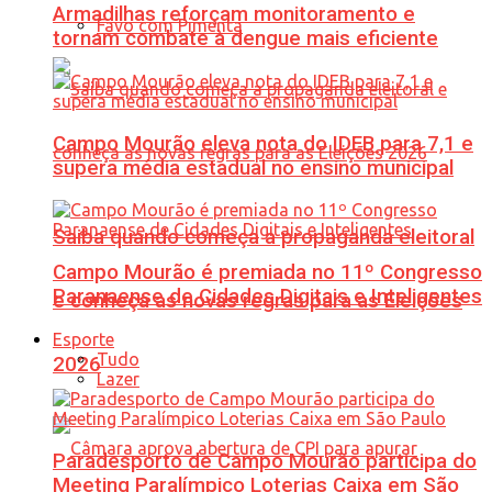
Armadilhas reforçam monitoramento e
Favo com Pimenta
tornam combate à dengue mais eficiente
Campo Mourão eleva nota do IDEB para 7,1 e
supera média estadual no ensino municipal
Saiba quando começa a propaganda eleitoral
Campo Mourão é premiada no 11º Congresso
Paranaense de Cidades Digitais e Inteligentes
e conheça as novas regras para as Eleições
Esporte
Tudo
2026
Lazer
Paradesporto de Campo Mourão participa do
Meeting Paralímpico Loterias Caixa em São