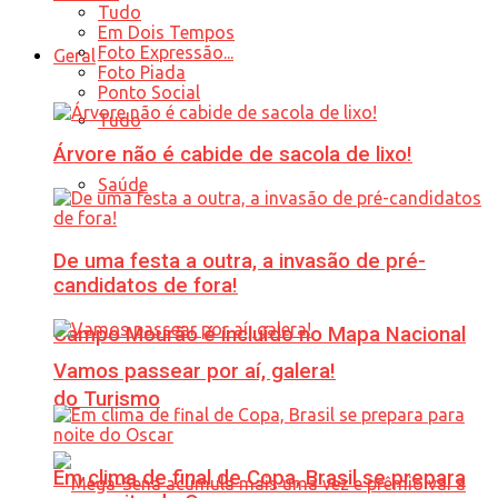
Tudo
Em Dois Tempos
Foto Expressão...
Geral
Foto Piada
Ponto Social
Tudo
Árvore não é cabide de sacola de lixo!
Saúde
De uma festa a outra, a invasão de pré-
candidatos de fora!
Campo Mourão é incluído no Mapa Nacional
Vamos passear por aí, galera!
do Turismo
Em clima de final de Copa, Brasil se prepara