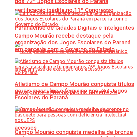
dos 72º Jogos Escolares do Paraná
certificação inédita no 11º Congresso
Paranaense de Cidades Digitais e Inteligentes
Campo Mourão recebe destaque pela
organização dos Jogos Escolares do Paraná
em parceria com o Governo do Estado
Atletismo de Campo Mourão conquista títulos
gerais masculino e feminino nos 76º Jogos
Nova ponte entre os jardins Gutierrez e
Escolares do Paraná
Botânico entra em fase de execução dos
acessos
Campo Mourão conquista medalha de bronze