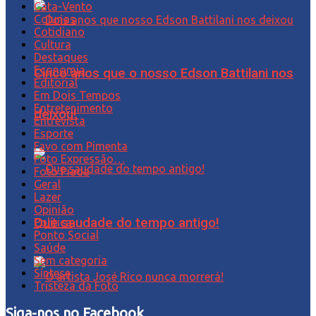
Cata-Vento
Colunas
Cotidiano
Cultura
Destaques
Economia
Cinco anos que o nosso Edson Battilani nos
Editorial
Em Dois Tempos
Entretenimento
deixou!
Entrevista
Esporte
Favo com Pimenta
Foto Expressão…
Foto Piada
Geral
Lazer
Opinião
Que saudade do tempo antigo!
Política
Ponto Social
Saúde
Sem categoria
Síntese
Tristeza da Foto
Siga-nos no Facebook