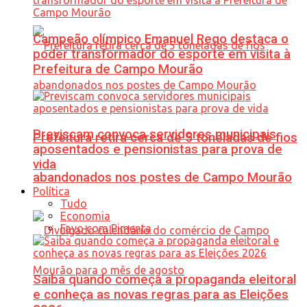
Campeão olímpico Emanuel Rego destaca o
poder transformador do esporte em visita à
Prefeitura de Campo Mourão
Previscam convoca servidores municipais
Prefeitura retira cerca de 5 toneladas de fios
aposentados e pensionistas para prova de
vida
abandonados nos postes de Campo Mourão
Política
Tudo
Economia
Favo com Pimenta
Saiba quando começa a propaganda eleitoral
e conheça as novas regras para as Eleições