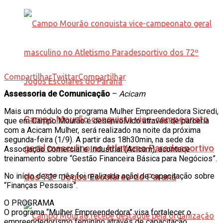
Compartilhar
Twittar
Compartilhar
Assessoria de Comunicação
–
Acicam
Mais um módulo do programa Mulher Empreendedora Sicredi,
Campo Mourão conquista vice-campeonato
que em Campo Mourão é desenvolvido através de parceria
com a Acicam Mulher, será realizado na noite da próxima
segunda-feira (1/9). A partir das 18h30min, na sede da
geral masculino no Atletismo Paradesportivo
Associação Comercial e Industrial (Acicam), acontece
treinamento sobre “Gestão Financeira Básica para Negócios”.
No início deste mês foi realizada ação de capacitação sobre
dos 72º Jogos Escolares do Paraná
“Finanças Pessoais”.
O PROGRAMA
O programa “Mulher Empreendedora” visa fortalecer o
empreendedorismo feminino através de capacitação,