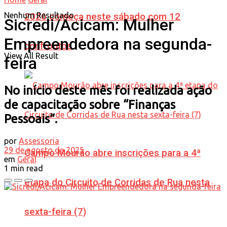
Nenhum Resultado
2026 começa neste sábado com 12
Sicredi/Acicam: Mulher
Empreendedora na segunda-
confrontos
View All Result
feira
No início deste mês foi realizada ação
de capacitação sobre “Finanças
Pessoais”.
por
Assessoria
29 de agosto de 2025
Campo Mourão abre inscrições para a 4ª
em
Geral
1 min read
etapa do Circuito de Corridas de Rua nesta
sexta-feira (7)