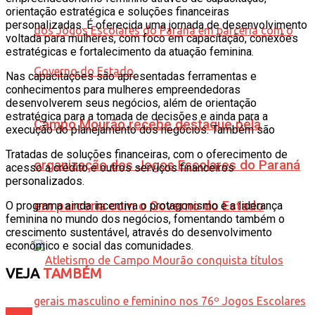
orientação estratégica e soluções financeiras
personalizadas. É oferecida uma jornada de desenvolvimento
voltada para mulheres, com foco em capacitação, conexões
estratégicas e fortalecimento da atuação feminina.
Nas capacitações são apresentadas ferramentas e
conhecimentos para mulheres empreendedoras
desenvolverem seus negócios, além de orientação
estratégica para a tomada de decisões e ainda para a
Campo Mourão recebe destaque pela
execução do planejamento dos negócios. Também são
Tratadas de soluções financeiras, com o oferecimento de
organização dos Jogos Escolares do Paraná
acesso a crédito e outros serviços financeiros
personalizados.
em parceria com o Governo do Estado
O programa ainda incentiva o protagonismo e a liderança
feminina no mundo dos negócios, fomentando também o
crescimento sustentável, através do desenvolvimento
econômico e social das comunidades.
VEJA
TAMBÉM
Geral