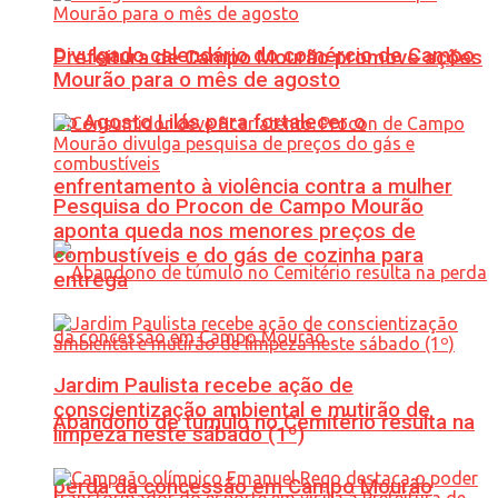
Divulgado calendário do comércio de Campo
Prefeitura de Campo Mourão promove ações
Mourão para o mês de agosto
do Agosto Lilás para fortalecer o
enfrentamento à violência contra a mulher
Pesquisa do Procon de Campo Mourão
aponta queda nos menores preços de
combustíveis e do gás de cozinha para
entrega
Jardim Paulista recebe ação de
conscientização ambiental e mutirão de
Abandono de túmulo no Cemitério resulta na
limpeza neste sábado (1º)
perda da concessão em Campo Mourão