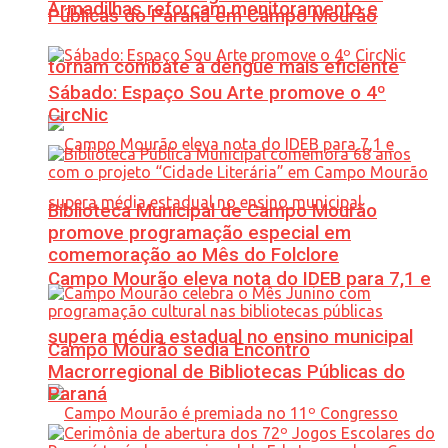
Armadilhas reforçam monitoramento e
Públicas do Paraná em Campo Mourão
tornam combate à dengue mais eficiente
Sábado: Espaço Sou Arte promove o 4º
CircNic
Biblioteca Municipal de Campo Mourão
promove programação especial em
comemoração ao Mês do Folclore
Campo Mourão eleva nota do IDEB para 7,1 e
supera média estadual no ensino municipal
Campo Mourão sedia Encontro
Macrorregional de Bibliotecas Públicas do
Paraná