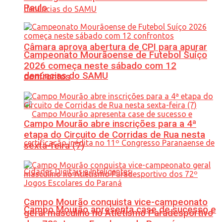
Paulo
Câmara aprova abertura de CPI para apurar
Campeonato Mourãoense de Futebol Suíço
2026 começa neste sábado com 12
denúncias do SAMU
confrontos
Campo Mourão abre inscrições para a 4ª
etapa do Circuito de Corridas de Rua nesta
sexta-feira (7)
Campo Mourão conquista vice-campeonato
Campo Mourão apresenta case de sucesso e
geral masculino no Atletismo Paradesportivo