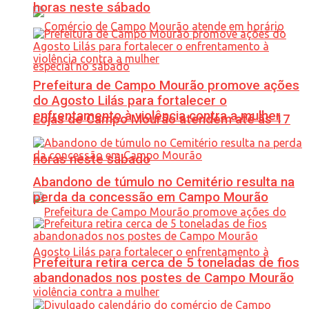
horas neste sábado
Prefeitura de Campo Mourão promove ações
do Agosto Lilás para fortalecer o
enfrentamento à violência contra a mulher
Lojas de Campo Mourão atendem até às 17
horas neste sábado
Abandono de túmulo no Cemitério resulta na
perda da concessão em Campo Mourão
Prefeitura retira cerca de 5 toneladas de fios
abandonados nos postes de Campo Mourão