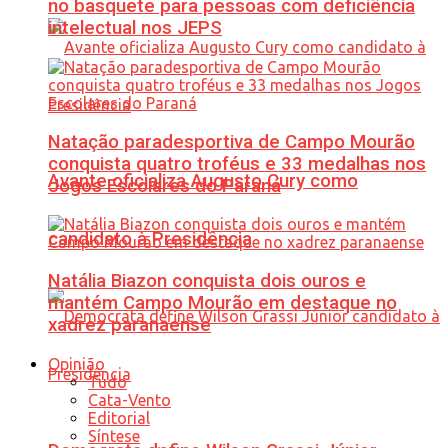
no basquete para pessoas com deficiência
intelectual nos JEPS
Natação paradesportiva de Campo Mourão
conquista quatro troféus e 33 medalhas nos
Avante oficializa Augusto Cury como
Jogos Escolares do Paraná
candidato à Presidência
Natália Biazon conquista dois ouros e
mantém Campo Mourão em destaque no
xadrez paranaense
Opinião
Tudo
Cata-Vento
Editorial
Síntese