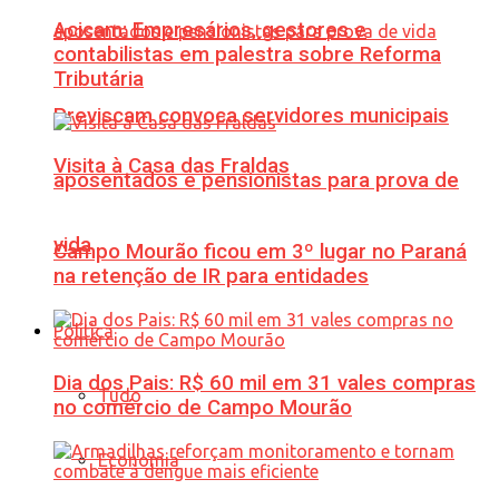
Acicam: Empresários, gestores e
contabilistas em palestra sobre Reforma
Tributária
Previscam convoca servidores municipais
Visita à Casa das Fraldas
aposentados e pensionistas para prova de
vida
Campo Mourão ficou em 3º lugar no Paraná
na retenção de IR para entidades
Política
Dia dos Pais: R$ 60 mil em 31 vales compras
Tudo
no comércio de Campo Mourão
Economia