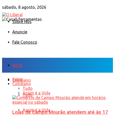
sábado, 8 agosto, 2026
Sobre Nós
Anuncie
Fale Conosco
Início
Início
Cotidiano
Cotidiano
Tudo
Assim é a Vida
Tudo
Assim é a Vida
Lojas de Campo Mourão atendem até às 17