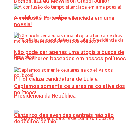
Democrata define Wilson Grassi Júnior
Tristeza da Foto
candidato à Presidência
A confusão do tempo silenciada em uma
poesia!
Não pode ser apenas uma utopia a busca de
dias melhores baseados em nossos políticos
PT oficializa candidatura de Lula à
Captamos somente celulares na coletiva dos
políticos!
Presidência da República
Canteiros das avenidas centrais não são
depósitos de lixo!