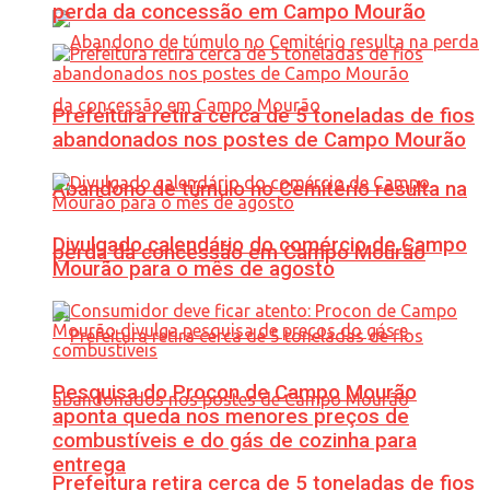
perda da concessão em Campo Mourão
Prefeitura retira cerca de 5 toneladas de fios
abandonados nos postes de Campo Mourão
Abandono de túmulo no Cemitério resulta na
Divulgado calendário do comércio de Campo
perda da concessão em Campo Mourão
Mourão para o mês de agosto
Pesquisa do Procon de Campo Mourão
aponta queda nos menores preços de
combustíveis e do gás de cozinha para
entrega
Prefeitura retira cerca de 5 toneladas de fios