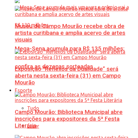
Museu de Campo Mourão recebe obra de
artista curitibana e amplia acervo de artes
visuais
Mega-Sena acumula para R$ 135 milhões;
confira as dezenas sorteadas
Exposição “Reflexos da Dualidade” será
aberta nesta sexta-feira (31) em Campo
Mourão
Esporte
Tudo
Campo Mourão: Biblioteca Municipal abre
inscrições para expositores da 5ª Festa
Literária
Lazer