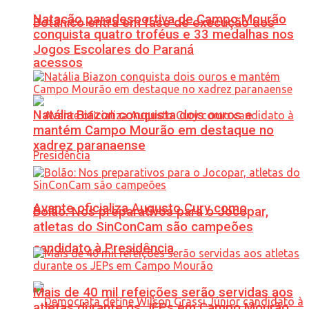
Natação paradesportiva de Campo Mourão
Botânico entra em fase de execução dos
conquista quatro troféus e 33 medalhas nos
Jogos Escolares do Paraná
acessos
Natália Biazon conquista dois ouros e
mantém Campo Mourão em destaque no
xadrez paranaense
Avante oficializa Augusto Cury como
Bolão: Nos preparativos para o Jocopar,
atletas do SinConCam são campeões
candidato à Presidência
Mais de 40 mil refeições serão servidas aos
atletas durante os JEPs em Campo Mourão