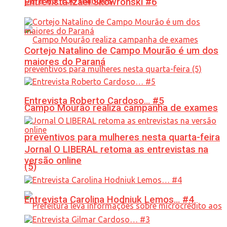
para R$ 150 milhões
Entrevista Izael Skowronski #6
Cortejo Natalino de Campo Mourão é um dos
maiores do Paraná
Entrevista Roberto Cardoso… #5
Campo Mourão realiza campanha de exames
preventivos para mulheres nesta quarta-feira
Jornal O LIBERAL retoma as entrevistas na
versão online
(5)
Entrevista Carolina Hodniuk Lemos… #4