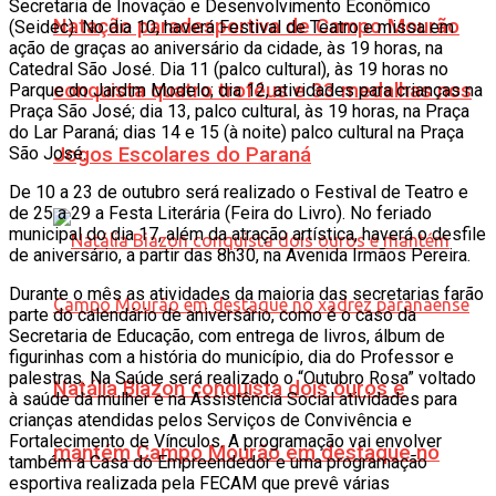
Secretaria de Inovação e Desenvolvimento Econômico
Natação paradesportiva de Campo Mourão
(Seidec). No dia 10, haverá Festival de Teatro e missa em
ação de graças ao aniversário da cidade, às 19 horas, na
Catedral São José. Dia 11 (palco cultural), às 19 horas no
conquista quatro troféus e 33 medalhas nos
Parque do Jardim Modelo; dia 12, atividades para crianças na
Praça São José; dia 13, palco cultural, às 19 horas, na Praça
do Lar Paraná; dias 14 e 15 (à noite) palco cultural na Praça
São José.
Jogos Escolares do Paraná
De 10 a 23 de outubro será realizado o Festival de Teatro e
de 25 a 29 a Festa Literária (Feira do Livro). No feriado
municipal do dia 17, além da atração artística, haverá o desfile
de aniversário, a partir das 8h30, na Avenida Irmãos Pereira.
Durante o mês as atividades da maioria das secretarias farão
parte do calendário de aniversário, como é o caso da
Secretaria de Educação, com entrega de livros, álbum de
figurinhas com a história do município, dia do Professor e
palestras. Na Saúde será realizado o “Outubro Rosa” voltado
Natália Biazon conquista dois ouros e
à saúde da mulher e na Assistência Social atividades para
crianças atendidas pelos Serviços de Convivência e
Fortalecimento de Vínculos. A programação vai envolver
mantém Campo Mourão em destaque no
também a Casa do Empreendedor e uma programação
esportiva realizada pela FECAM que prevê várias