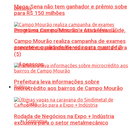
Mega-Sena não tem ganhador e prêmio sobe
para R$ 150 milhões
Programa Campo Mourão + Ativa leva saúde,
Campo Mourão realiza campanha de exames
esporte e qualidade de vida para mais de 2
preventivos para mulheres nesta quarta-feira
(5)
mil pessoas
Prefeitura leva informações sobre
Política
microcrédito aos bairros de Campo Mourão
Tudo
Rodada de Negócios na Expo + Indústria
Economia
exclusiva para o setor metalmecânico