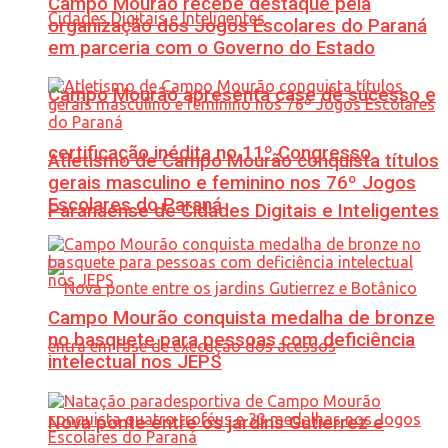
Campo Mourão recebe destaque pela
organização dos Jogos Escolares do Paraná
em parceria com o Governo do Estado
Campo Mourão apresenta case de sucesso e
certificação inédita no 11º Congresso
Atletismo de Campo Mourão conquista títulos
gerais masculino e feminino nos 76º Jogos
Escolares do Paraná
Paranaense de Cidades Digitais e Inteligentes
Campo Mourão conquista medalha de bronze
no basquete para pessoas com deficiência
intelectual nos JEPS
Nova ponte entre os jardins Gutierrez e