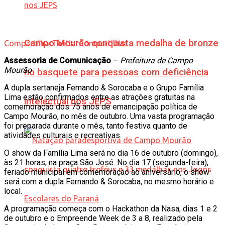
Campo Mourão conquista medalha de bronze
Compartilhar
Twittar
Compartilhar
Assessoria de Comunicação
–
Prefeitura de Campo
Mourão
no basquete para pessoas com deficiência
A dupla sertaneja Fernando & Sorocaba e o Grupo Família
Lima estão confirmados entre as atrações gratuitas na
intelectual nos JEPS
comemoração dos 75 anos de emancipação política de
Campo Mourão, no mês de outubro. Uma vasta programação
foi preparada durante o mês, tanto festiva quanto de
atividades culturais e recreativas.
O show da Família Lima será no dia 16 de outubro (domingo),
às 21 horas, na praça São José. No dia 17 (segunda-feira),
feriado municipal em comemoração ao aniversário, o show
será com a dupla Fernando & Sorocaba, no mesmo horário e
local.
A programação começa com o Hackathon da Nasa, dias 1 e 2
de outubro e o Empreende Week de 3 a 8, realizado pela