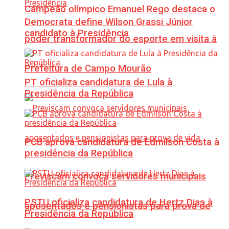
Campeão olímpico Emanuel Rego destaca o
Democrata define Wilson Grassi Júnior
candidato à Presidência
poder transformador do esporte em visita à
Prefeitura de Campo Mourão
PT oficializa candidatura de Lula à
Presidência da República
PCB aprova candidatura de Edmilson Costa à
presidência da República
Previscam convoca servidores municipais
PSTU oficializa candidatura de Hertz Dias à
aposentados e pensionistas para prova de
Presidência da República