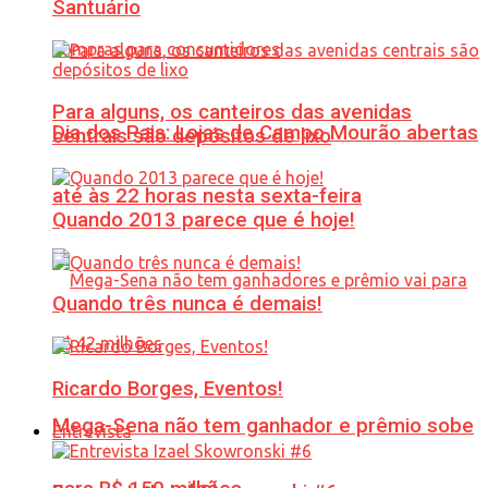
Santuário
Para alguns, os canteiros das avenidas
Dia dos Pais: Lojas de Campo Mourão abertas
centrais são depósitos de lixo
até às 22 horas nesta sexta-feira
Quando 2013 parece que é hoje!
Quando três nunca é demais!
Ricardo Borges, Eventos!
Mega-Sena não tem ganhador e prêmio sobe
Entrevista