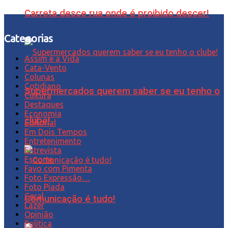
Carreta desce rua onde é proibido descer!
Categorias
Assim é a Vida
Cata-Vento
Colunas
Cotidiano
Supermercados querem saber se eu tenho o
Cultura
Destaques
Economia
clube!
Editorial
Em Dois Tempos
Entretenimento
Entrevista
Esporte
Favo com Pimenta
Foto Expressão…
Foto Piada
Geral
Comunicação é tudo!
Lazer
Opinião
Política