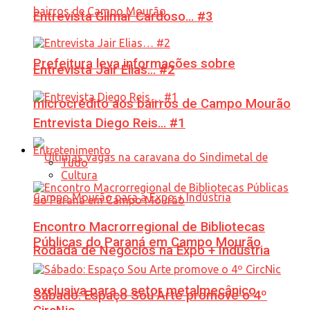
Entrevista Gilmar Cardoso… #3
Prefeitura leva informações sobre
Entrevista Jair Elias… #2
microcrédito aos bairros de Campo Mourão
Entrevista Diego Reis… #1
Entretenimento
Tudo
Cultura
Encontro Macrorregional de Bibliotecas
Públicas do Paraná em Campo Mourão
Rodada de Negócios na Expo + Indústria
exclusiva para o setor metalmecânico
Sábado: Espaço Sou Arte promove o 4º