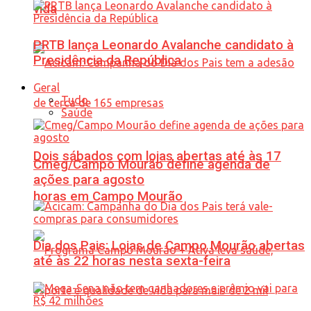
vida
PRTB lança Leonardo Avalanche candidato à
Presidência da República
Geral
Tudo
Saúde
Dois sábados com lojas abertas até às 17
Cmeg/Campo Mourão define agenda de
ações para agosto
horas em Campo Mourão
Dia dos Pais: Lojas de Campo Mourão abertas
até às 22 horas nesta sexta-feira