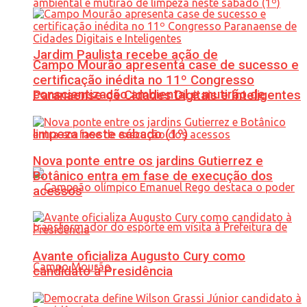
Jardim Paulista recebe ação de
Campo Mourão apresenta case de sucesso e
certificação inédita no 11º Congresso
conscientização ambiental e mutirão de
Paranaense de Cidades Digitais e Inteligentes
limpeza neste sábado (1º)
Nova ponte entre os jardins Gutierrez e
Botânico entra em fase de execução dos
acessos
Avante oficializa Augusto Cury como
candidato à Presidência