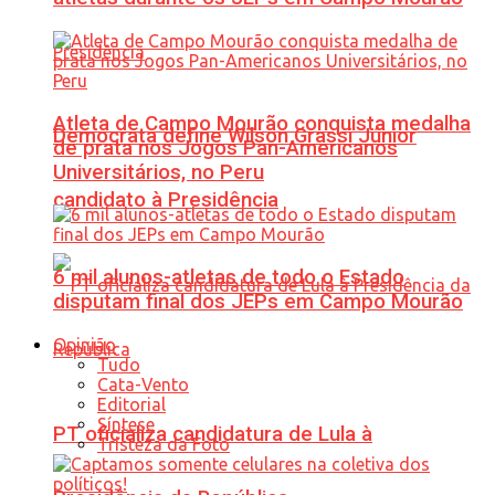
Atleta de Campo Mourão conquista medalha
Democrata define Wilson Grassi Júnior
de prata nos Jogos Pan-Americanos
Universitários, no Peru
candidato à Presidência
6 mil alunos-atletas de todo o Estado
disputam final dos JEPs em Campo Mourão
Opinião
Tudo
Cata-Vento
Editorial
Síntese
PT oficializa candidatura de Lula à
Tristeza da Foto