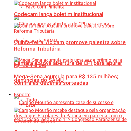
Favo com Pimenta
Codecam lança boletim institucional
Quinta-feira: Acicam promove palestra sobre
Reforma Tributária
Câmara aprova abertura de CPI para apurar
Mega-Sena acumula para R$ 135 milhões;
denúncias do SAMU
confira as dezenas sorteadas
Esporte
Tudo
Lazer