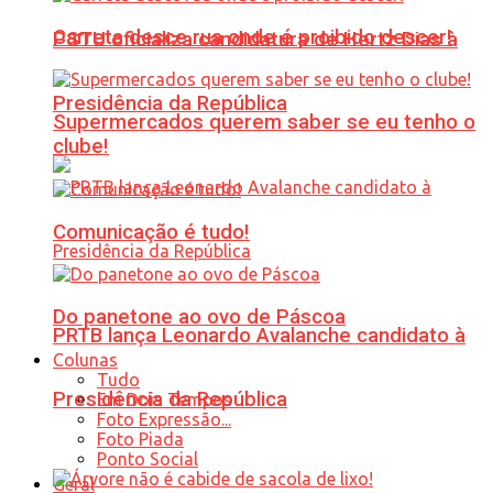
Carreta desce rua onde é proibido descer!
PSTU oficializa candidatura de Hertz Dias à
Presidência da República
Supermercados querem saber se eu tenho o
clube!
Comunicação é tudo!
Do panetone ao ovo de Páscoa
PRTB lança Leonardo Avalanche candidato à
Colunas
Tudo
Presidência da República
Em Dois Tempos
Foto Expressão...
Foto Piada
Ponto Social
Geral