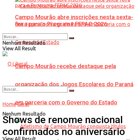
Campo Mourão abre inscrições nesta sexta-
feira para o Programa FEPAC 2026
Nenhum Resultado
View All Result
Campo Mourão recebe destaque pela
organização dos Jogos Escolares do Paraná
em parceria com o Governo do Estado
Home
Geral
Nenhum Resultado
Shows de renome nacional
confirmados no aniversário
View All Result