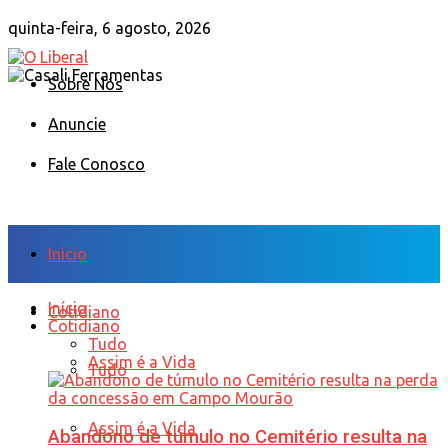
quinta-feira, 6 agosto, 2026
Sobre Nós
Anuncie
Fale Conosco
Início
Início
Cotidiano
Cotidiano
Tudo
Assim é a Vida
Tudo
Assim é a Vida
Abandono de túmulo no Cemitério resulta na