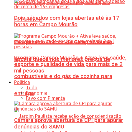
Dois sábados com lojas abertas até às 17
horas em Campo Mourão
Pesquisa do Procon de Campo Mourão
Programa Campo Mourão + Ativa leva saúde,
aponta queda nos menores preços de
esporte e qualidade de vida para mais de 2
mil pessoas
combustíveis e do gás de cozinha para
Política
Tudo
Economia
entrega
Favo com Pimenta
Câmara aprova abertura de CPI para apurar
denúncias do SAMU