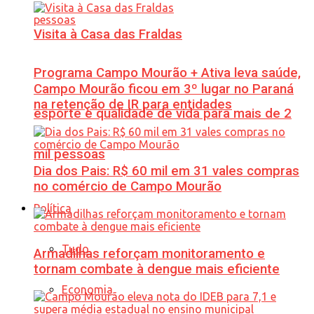
Visita à Casa das Fraldas
Programa Campo Mourão + Ativa leva saúde,
Campo Mourão ficou em 3º lugar no Paraná
na retenção de IR para entidades
esporte e qualidade de vida para mais de 2
mil pessoas
Dia dos Pais: R$ 60 mil em 31 vales compras
no comércio de Campo Mourão
Política
Tudo
Armadilhas reforçam monitoramento e
tornam combate à dengue mais eficiente
Economia