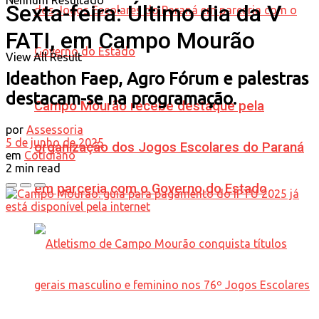
Nenhum Resultado
Sexta-feira: Último dia da V
FATI, em Campo Mourão
View All Result
Ideathon Faep, Agro Fórum e palestras
destacam-se na programação.
Campo Mourão recebe destaque pela
por
Assessoria
5 de junho de 2025
organização dos Jogos Escolares do Paraná
em
Cotidiano
2 min read
em parceria com o Governo do Estado