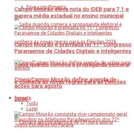
Favo com Pimenta
Campo Mourão eleva nota do IDEB para 7,1 e
supera média estadual no ensino municipal
Campo Mourão é premiada no 11º Congresso
Paranaense de Cidades Digitais e Inteligentes
Saiba quando começa a propaganda eleitoral
Cmeg/Campo Mourão define agenda de
e conheça as novas regras para as Eleições
ações para agosto
Esporte
2026
Tudo
Lazer