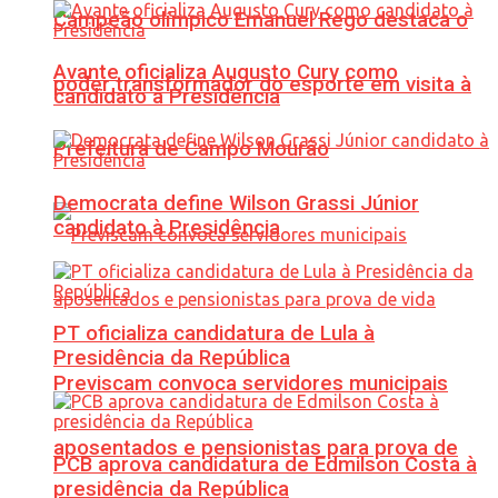
Campeão olímpico Emanuel Rego destaca o
Avante oficializa Augusto Cury como
poder transformador do esporte em visita à
candidato à Presidência
Prefeitura de Campo Mourão
Democrata define Wilson Grassi Júnior
candidato à Presidência
PT oficializa candidatura de Lula à
Presidência da República
Previscam convoca servidores municipais
aposentados e pensionistas para prova de
PCB aprova candidatura de Edmilson Costa à
presidência da República