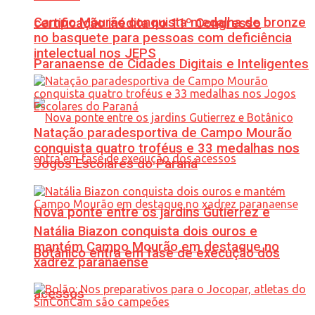
Campo Mourão conquista medalha de bronze
certificação inédita no 11º Congresso
no basquete para pessoas com deficiência
intelectual nos JEPS
Paranaense de Cidades Digitais e Inteligentes
Natação paradesportiva de Campo Mourão
conquista quatro troféus e 33 medalhas nos
Jogos Escolares do Paraná
Nova ponte entre os jardins Gutierrez e
Natália Biazon conquista dois ouros e
mantém Campo Mourão em destaque no
Botânico entra em fase de execução dos
xadrez paranaense
acessos