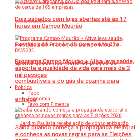
Dois sábados com lojas abertas até às 17
horas em Campo Mourão
Pesquisa do Procon de Campo Mourão
Programa Campo Mourão + Ativa leva saúde,
aponta queda nos menores preços de
esporte e qualidade de vida para mais de 2
mil pessoas
combustíveis e do gás de cozinha para
Política
Tudo
Economia
entrega
Favo com Pimenta
Saiba quando começa a propaganda eleitoral
e conheça as novas regras para as Eleições