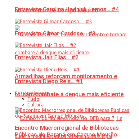
Entrevista Carolina Hodniuk Lemos… #4
no comércio de Campo Mourão
Entrevista Gilmar Cardoso… #3
Entrevista Jair Elias… #2
Armadilhas reforçam monitoramento e
Entrevista Diego Reis… #1
Entretenimento
tornam combate à dengue mais eficiente
Tudo
Cultura
Encontro Macrorregional de Bibliotecas
Públicas do Paraná em Campo Mourão