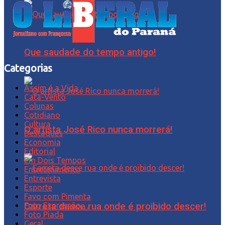
Que saudade do tempo antigo!
Categorias
Assim é a Vida
Cata-Vento
Colunas
Cotidiano
Cultura
O artista José Rico nunca morrerá!
Destaques
Economia
Editorial
Em Dois Tempos
Entretenimento
Entrevista
Esporte
Favo com Pimenta
Foto Expressão…
Carreta desce rua onde é proibido descer!
Foto Piada
Geral