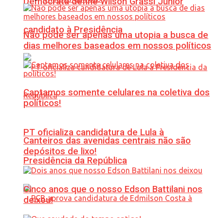
Democrata define Wilson Grassi Júnior
candidato à Presidência
Não pode ser apenas uma utopia a busca de
dias melhores baseados em nossos políticos
Captamos somente celulares na coletiva dos
políticos!
PT oficializa candidatura de Lula à
Canteiros das avenidas centrais não são
depósitos de lixo!
Presidência da República
Cinco anos que o nosso Edson Battilani nos
deixou!