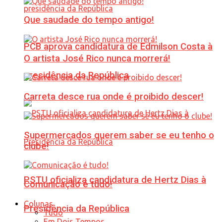
Que saudade do tempo antigo!
PCB aprova candidatura de Edmilson Costa à
O artista José Rico nunca morrerá!
presidência da República
Carreta desce rua onde é proibido descer!
Supermercados querem saber se eu tenho o
clube!
PSTU oficializa candidatura de Hertz Dias à
Comunicação é tudo!
Colunas
Presidência da República
Tudo
Em Dois Tempos