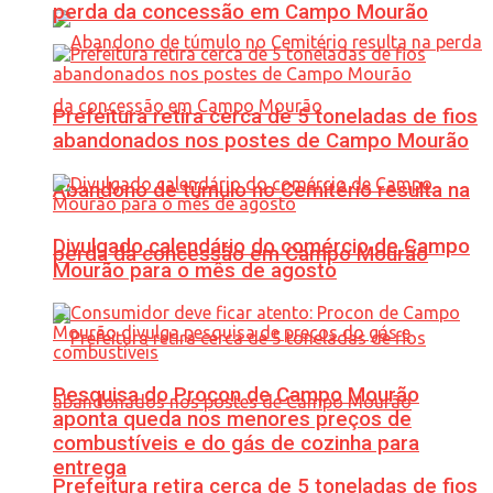
perda da concessão em Campo Mourão
Prefeitura retira cerca de 5 toneladas de fios
abandonados nos postes de Campo Mourão
Abandono de túmulo no Cemitério resulta na
Divulgado calendário do comércio de Campo
perda da concessão em Campo Mourão
Mourão para o mês de agosto
Pesquisa do Procon de Campo Mourão
aponta queda nos menores preços de
combustíveis e do gás de cozinha para
entrega
Prefeitura retira cerca de 5 toneladas de fios