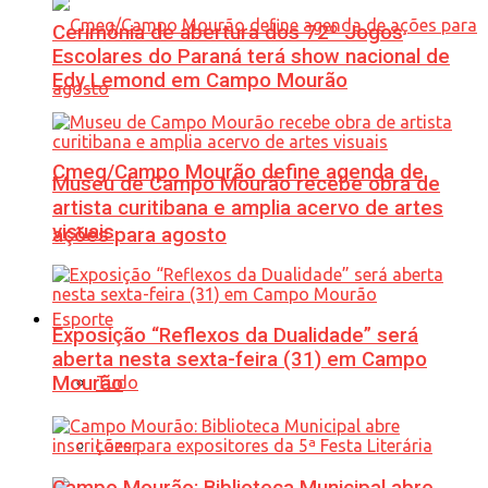
Cerimônia de abertura dos 72º Jogos
Escolares do Paraná terá show nacional de
Edy Lemond em Campo Mourão
Cmeg/Campo Mourão define agenda de
Museu de Campo Mourão recebe obra de
artista curitibana e amplia acervo de artes
visuais
ações para agosto
Esporte
Exposição “Reflexos da Dualidade” será
aberta nesta sexta-feira (31) em Campo
Mourão
Tudo
Lazer
Campo Mourão: Biblioteca Municipal abre