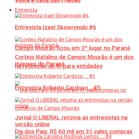
Visita à Casa das Fraldas
Entrevista
Entrevista Izael Skowronski #6
Campo Mourão ficou em 3º lugar no Paraná
Cortejo Natalino de Campo Mourão é um dos
maiores do Paraná
na retenção de IR para entidades
Entrevista Roberto Cardoso… #5
Jornal O LIBERAL retoma as entrevistas na
versão online
Dia dos Pais: R$ 60 mil em 31 vales compras