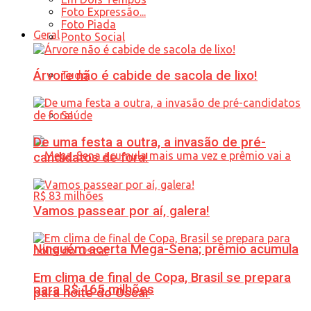
Foto Expressão...
Foto Piada
Geral
Ponto Social
Árvore não é cabide de sacola de lixo!
Tudo
Saúde
De uma festa a outra, a invasão de pré-
candidatos de fora!
Vamos passear por aí, galera!
Ninguém acerta Mega-Sena; prêmio acumula
Em clima de final de Copa, Brasil se prepara
para R$ 165 milhões
para noite do Oscar