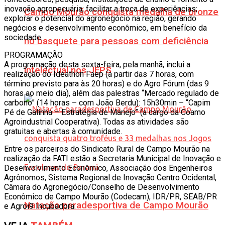
inovação agropecuária; facilitar a troca de experiências;
Campo Mourão conquista medalha de bronze
explorar o potencial do agronegócio na região, gerando
negócios e desenvolvimento econômico, em benefício da
sociedade.
no basquete para pessoas com deficiência
PROGRAMAÇÃO
A programação desta sexta-feira, pela manhã, inclui a
intelectual nos JEPS
realização do Ideathon Faep (a partir das 7 horas, com
término previsto para às 20 horas) e do Agro Fórum (das 9
horas ao meio dia), além das palestras “Mercado regulado de
carbono” (14 horas – com João Berdu): 15h30min – “Capim
Pé de Galinha – Estratégia de Manejo” (a cargo da Coamo
Agroindustrial Cooperativa). Todas as atividades são
gratuitas e abertas à comunidade.
Entre os parceiros do Sindicato Rural de Campo Mourão na
realização da FATI estão a Secretaria Municipal de Inovação e
Desenvolvimento Econômico, Associação dos Engenheiros
Agrônomos, Sistema Regional de Inovação Centro Ocidental,
Câmara do Agronegócio/Conselho de Desenvolvimento
Econômico de Campo Mourão (Codecam), IDR/PR, SEAB/PR
Natação paradesportiva de Campo Mourão
e Agroi9 Incubadora.