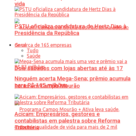
vida
PSTU oficializa candidatura de Hertz Dias à
Presidência da República
Geral
Tudo
Saúde
Dois sábados com lojas abertas até às 17
Ninguém acerta Mega-Sena; prêmio acumula
para R$ 165 milhões
horas em Campo Mourão
Acicam: Empresários, gestores e
contabilistas em palestra sobre Reforma
Tributária