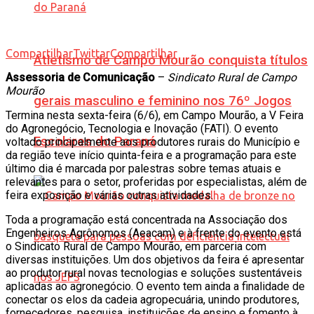
Compartilhar
Twittar
Compartilhar
Atletismo de Campo Mourão conquista títulos
Assessoria de Comunicação
–
Sindicato Rural de Campo
Mourão
gerais masculino e feminino nos 76º Jogos
Termina nesta sexta-feira (6/6), em Campo Mourão, a V Feira
do Agronegócio, Tecnologia e Inovação (FATI). O evento
Escolares do Paraná
voltado principalmente aos produtores rurais do Município e
da região teve início quinta-feira e a programação para este
último dia é marcada por palestras sobre temas atuais e
relevantes para o setor, proferidas por especialistas, além de
feira exposição e várias outras atividades.
Toda a programação está concentrada na Associação dos
Engenheiros Agrônomos (Aeacam) e à frente do evento está
o Sindicato Rural de Campo Mourão, em parceria com
diversas instituições. Um dos objetivos da feira é apresentar
ao produtor rural novas tecnologias e soluções sustentáveis
aplicadas ao agronegócio. O evento tem ainda a finalidade de
conectar os elos da cadeia agropecuária, unindo produtores,
fornecedores, pesquisa, instituições de ensino e fomento à