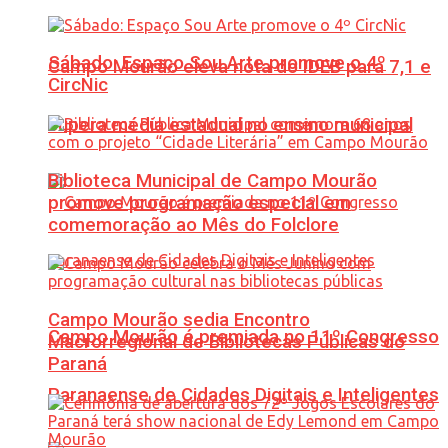
Sábado: Espaço Sou Arte promove o 4º
Campo Mourão eleva nota do IDEB para 7,1 e
CircNic
supera média estadual no ensino municipal
Biblioteca Municipal de Campo Mourão
promove programação especial em
comemoração ao Mês do Folclore
Campo Mourão sedia Encontro
Campo Mourão é premiada no 11º Congresso
Macrorregional de Bibliotecas Públicas do
Paraná
Paranaense de Cidades Digitais e Inteligentes