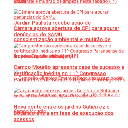
2026
Jardim Paulista recebe ação de
Câmara aprova abertura de CPI para apurar
denúncias do SAMU
conscientização ambiental e mutirão de
limpeza neste sábado (1º)
Campo Mourão apresenta case de sucesso e
certificação inédita no 11º Congresso
Paranaense de Cidades Digitais e Inteligentes
Nova ponte entre os jardins Gutierrez e
Botânico entra em fase de execução dos
acessos