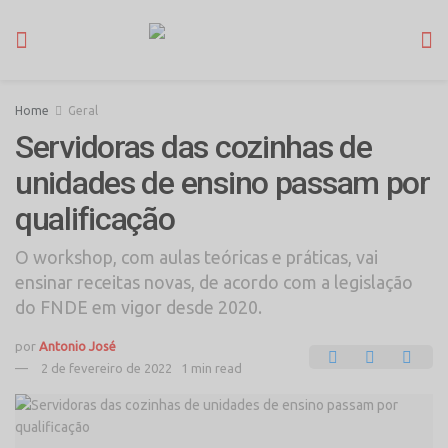
Home
Geral
Servidoras das cozinhas de
unidades de ensino passam por
qualificação
O workshop, com aulas teóricas e práticas, vai
ensinar receitas novas, de acordo com a legislação
do FNDE em vigor desde 2020.
por
Antonio José
2 de fevereiro de 2022
1 min read