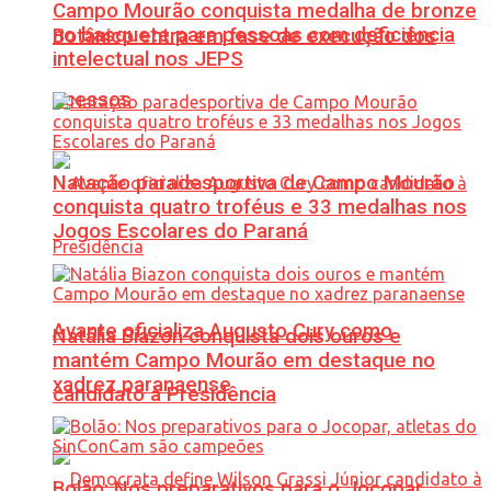
Campo Mourão conquista medalha de bronze
no basquete para pessoas com deficiência
Botânico entra em fase de execução dos
intelectual nos JEPS
acessos
Natação paradesportiva de Campo Mourão
conquista quatro troféus e 33 medalhas nos
Jogos Escolares do Paraná
Avante oficializa Augusto Cury como
Natália Biazon conquista dois ouros e
mantém Campo Mourão em destaque no
xadrez paranaense
candidato à Presidência
Bolão: Nos preparativos para o Jocopar,