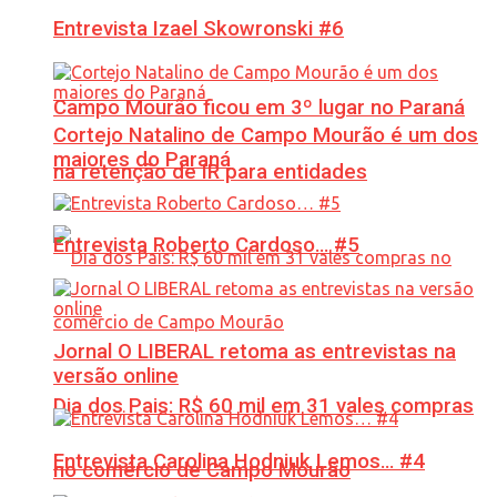
Entrevista Izael Skowronski #6
Campo Mourão ficou em 3º lugar no Paraná
Cortejo Natalino de Campo Mourão é um dos
maiores do Paraná
na retenção de IR para entidades
Entrevista Roberto Cardoso… #5
Jornal O LIBERAL retoma as entrevistas na
versão online
Dia dos Pais: R$ 60 mil em 31 vales compras
Entrevista Carolina Hodniuk Lemos… #4
no comércio de Campo Mourão