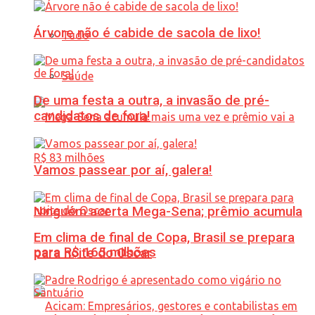
Árvore não é cabide de sacola de lixo!
Tudo
Saúde
De uma festa a outra, a invasão de pré-
candidatos de fora!
Vamos passear por aí, galera!
Ninguém acerta Mega-Sena; prêmio acumula
Em clima de final de Copa, Brasil se prepara
para R$ 165 milhões
para noite do Oscar