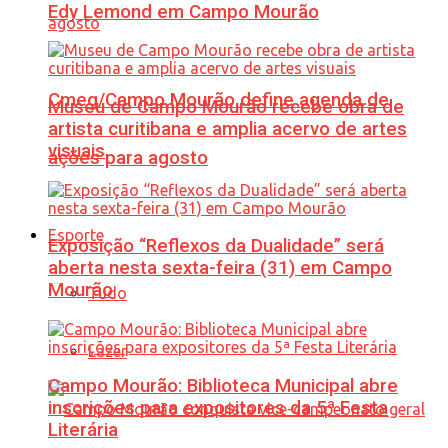
Edy Lemond em Campo Mourão
Cmeg/Campo Mourão define agenda de
Museu de Campo Mourão recebe obra de
artista curitibana e amplia acervo de artes
visuais
ações para agosto
Esporte
Exposição “Reflexos da Dualidade” será
aberta nesta sexta-feira (31) em Campo
Mourão
Tudo
Lazer
Campo Mourão: Biblioteca Municipal abre
inscrições para expositores da 5ª Festa
Literária