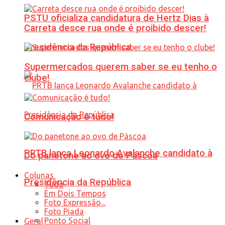
PSTU oficializa candidatura de Hertz Dias à
Carreta desce rua onde é proibido descer!
Presidência da República
Supermercados querem saber se eu tenho o
clube!
Comunicação é tudo!
PRTB lança Leonardo Avalanche candidato à
Do panetone ao ovo de Páscoa
Colunas
Presidência da República
Tudo
Em Dois Tempos
Foto Expressão...
Foto Piada
Ponto Social
Geral