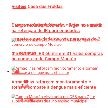
Visita à Casa das Fraldas
Programa Campo Mourão + Ativa leva saúde,
Campo Mourão ficou em 3º lugar no Paraná
na retenção de IR para entidades
esporte e qualidade de vida para mais de 2
mil pessoas
Dia dos Pais: R$ 60 mil em 31 vales compras
no comércio de Campo Mourão
Política
Armadilhas reforçam monitoramento e
Tudo
tornam combate à dengue mais eficiente
Economia