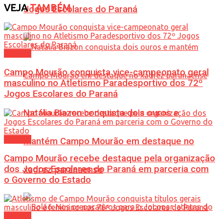
VEJA
TAMBÉM
Jogos Escolares do Paraná
Esporte
Campo Mourão conquista vice-campeonato geral
masculino no Atletismo Paradesportivo dos 72º
Jogos Escolares do Paraná
Natália Biazon conquista dois ouros e
Esporte
mantém Campo Mourão em destaque no
Campo Mourão recebe destaque pela organização
dos Jogos Escolares do Paraná em parceria com
xadrez paranaense
o Governo do Estado
Esporte