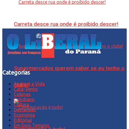
Carreta desce rua onde é proibido descer!
Supermercados querem saber se eu tenho o
Categorias
Assim é a Vida
clube!
Cata-Vento
Colunas
Cotidiano
Cultura
Destaques
Economia
Editorial
Em Dois Tempos