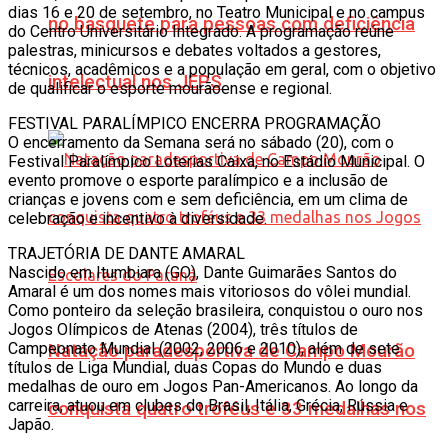
dias 16 e 20 de setembro, no Teatro Municipal e no campus
no basquete para pessoas com deficiência
do Centro Universitário Integrado. A programação reúne
palestras, minicursos e debates voltados a gestores,
técnicos, acadêmicos e a população em geral, com o objetivo
intelectual nos JEPS
de qualificar o esporte mourãoense e regional.
FESTIVAL PARALÍMPICO ENCERRA PROGRAMAÇÃO
O encerramento da Semana será no sábado (20), com o
Festival Paralímpico Loterias Caixa, no Estádio Municipal. O
evento promove o esporte paralímpico e a inclusão de
crianças e jovens com e sem deficiência, em um clima de
celebração e incentivo à diversidade.
TRAJETÓRIA DE DANTE AMARAL
Nascido em Itumbiara (GO), Dante Guimarães Santos do
Amaral é um dos nomes mais vitoriosos do vôlei mundial.
Como ponteiro da seleção brasileira, conquistou o ouro nos
Jogos Olímpicos de Atenas (2004), três títulos de
Campeonato Mundial (2002, 2006 e 2010), além de sete
Natação paradesportiva de Campo Mourão
títulos de Liga Mundial, duas Copas do Mundo e duas
medalhas de ouro em Jogos Pan-Americanos. Ao longo da
carreira, atuou em clubes do Brasil, Itália, Grécia, Rússia e
conquista quatro troféus e 33 medalhas nos
Japão.