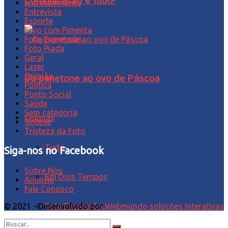
Comunicação é tudo!
Entretenimento
Entrevista
Esporte
Favo com Pimenta
Foto Expressão…
Foto Piada
Geral
Lazer
Opinião
Do panetone ao ovo de Páscoa
Política
Ponto Social
Saúde
Sem categoria
Colunas
Síntese
Tristeza da Foto
Tudo
Siga-nos no Facebook
Sobre Nós
Em Dois Tempos
Anuncie
Fale Conosco
Foto Expressão...
© 2021 - Desenvolvido por
Webmundo soluções Interativas