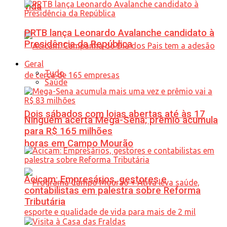
vida
PRTB lança Leonardo Avalanche candidato à
Presidência da República
Geral
Tudo
Saúde
Dois sábados com lojas abertas até às 17
Ninguém acerta Mega-Sena; prêmio acumula
para R$ 165 milhões
horas em Campo Mourão
Acicam: Empresários, gestores e
contabilistas em palestra sobre Reforma
Tributária