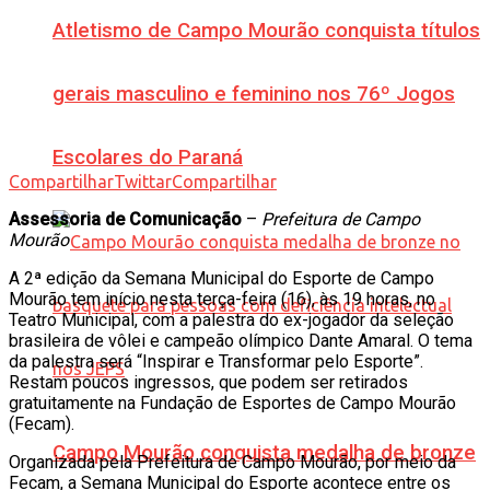
Atletismo de Campo Mourão conquista títulos
gerais masculino e feminino nos 76º Jogos
Escolares do Paraná
Compartilhar
Twittar
Compartilhar
Assessoria de Comunicação
–
Prefeitura de Campo
Mourão
A 2ª edição da Semana Municipal do Esporte de Campo
Mourão tem início nesta terça-feira (16), às 19 horas, no
Teatro Municipal, com a palestra do ex-jogador da seleção
brasileira de vôlei e campeão olímpico Dante Amaral. O tema
da palestra será “Inspirar e Transformar pelo Esporte”.
Restam poucos ingressos, que podem ser retirados
gratuitamente na Fundação de Esportes de Campo Mourão
(Fecam).
Campo Mourão conquista medalha de bronze
Organizada pela Prefeitura de Campo Mourão, por meio da
Fecam, a Semana Municipal do Esporte acontece entre os