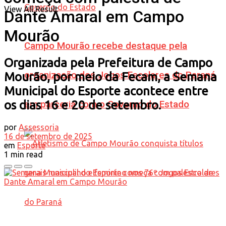
View All Result
Dante Amaral em Campo
Mourão
Campo Mourão recebe destaque pela
Organizada pela Prefeitura de Campo
organização dos Jogos Escolares do Paraná
Mourão, por meio da Fecam, a Semana
Municipal do Esporte acontece entre
os dias 16 e 20 de setembro.
em parceria com o Governo do Estado
por
Assessoria
16 de setembro de 2025
em
Esporte
1 min read