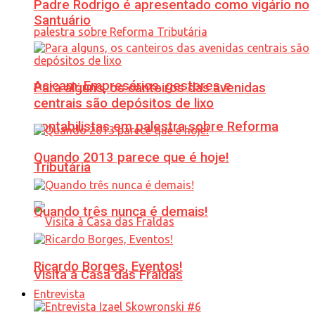
Padre Rodrigo é apresentado como vigário no
Santuário
Acicam: Empresários, gestores e
Para alguns, os canteiros das avenidas
centrais são depósitos de lixo
contabilistas em palestra sobre Reforma
Quando 2013 parece que é hoje!
Tributária
Quando três nunca é demais!
Ricardo Borges, Eventos!
Visita à Casa das Fraldas
Entrevista