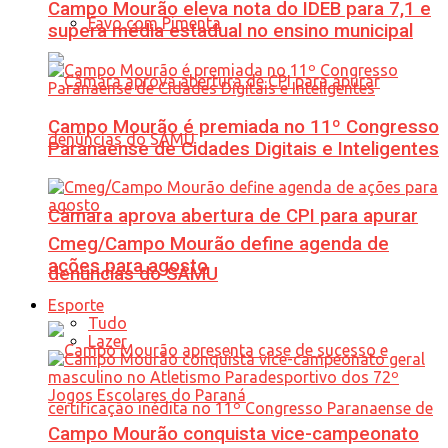
Campo Mourão eleva nota do IDEB para 7,1 e
Favo com Pimenta
supera média estadual no ensino municipal
Campo Mourão é premiada no 11º Congresso
Paranaense de Cidades Digitais e Inteligentes
Câmara aprova abertura de CPI para apurar
Cmeg/Campo Mourão define agenda de
ações para agosto
denúncias do SAMU
Esporte
Tudo
Lazer
Campo Mourão conquista vice-campeonato