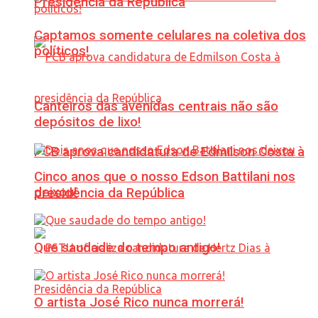
Presidência da República
Captamos somente celulares na coletiva dos
políticos!
Canteiros das avenidas centrais não são
depósitos de lixo!
PCB aprova candidatura de Edmilson Costa à
Cinco anos que o nosso Edson Battilani nos
deixou!
presidência da República
Que saudade do tempo antigo!
O artista José Rico nunca morrerá!