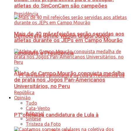
atletas do SinConCam são campeões
Mais de 40 mil refeições serão servidas aos
Democrata define Wilson Grassi Júnior
atletas durante os JEPs em Campo Mourão
candidato à Presidência
Atleta de Campo Mourão conquista medalha
de prata nos Jogos Pan-Americanos
Universitários, no Peru
Opinião
Tudo
Cata-Vento
Editorial
PT oficializa candidatura de Lula à
Síntese
Tristeza da Foto