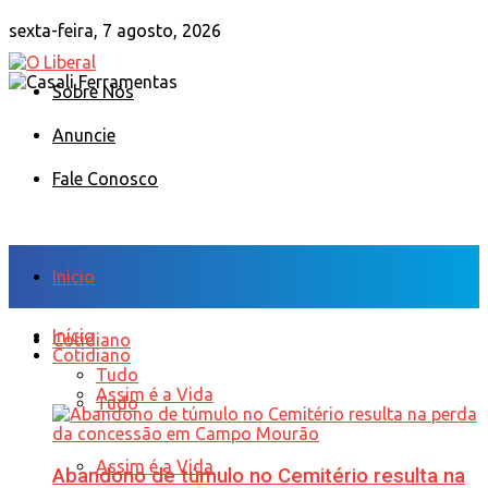
sexta-feira, 7 agosto, 2026
Sobre Nós
Anuncie
Fale Conosco
Início
Início
Cotidiano
Cotidiano
Tudo
Assim é a Vida
Tudo
Assim é a Vida
Abandono de túmulo no Cemitério resulta na