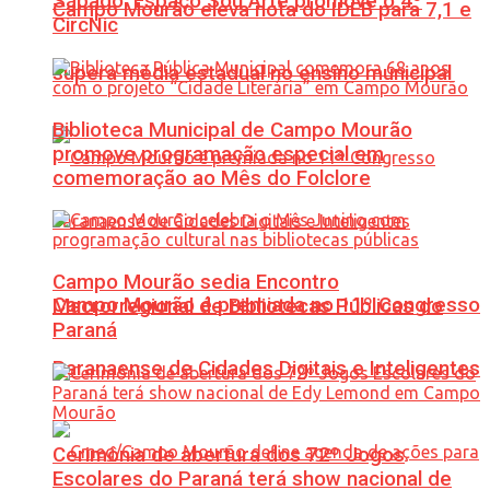
Sábado: Espaço Sou Arte promove o 4º
Campo Mourão eleva nota do IDEB para 7,1 e
CircNic
supera média estadual no ensino municipal
Biblioteca Municipal de Campo Mourão
promove programação especial em
comemoração ao Mês do Folclore
Campo Mourão sedia Encontro
Campo Mourão é premiada no 11º Congresso
Macrorregional de Bibliotecas Públicas do
Paraná
Paranaense de Cidades Digitais e Inteligentes
Cerimônia de abertura dos 72º Jogos
Escolares do Paraná terá show nacional de