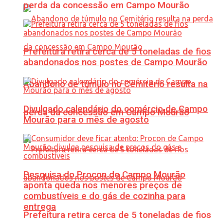
perda da concessão em Campo Mourão
Prefeitura retira cerca de 5 toneladas de fios
abandonados nos postes de Campo Mourão
Abandono de túmulo no Cemitério resulta na
Divulgado calendário do comércio de Campo
perda da concessão em Campo Mourão
Mourão para o mês de agosto
Pesquisa do Procon de Campo Mourão
aponta queda nos menores preços de
combustíveis e do gás de cozinha para
entrega
Prefeitura retira cerca de 5 toneladas de fios