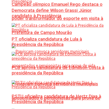
Campeão olímpico Emanuel Rego destaca o
Democrata define Wilson Grassi Júnior
candidato à Presidência
poder transformador do esporte em visita à
Prefeitura de Campo Mourão
PT oficializa candidatura de Lula à
Presidência da República
PCB aprova candidatura de Edmilson Costa à
presidência da República
Previscam convoca servidores municipais
PSTU oficializa candidatura de Hertz Dias à
aposentados e pensionistas para prova de
Presidência da República