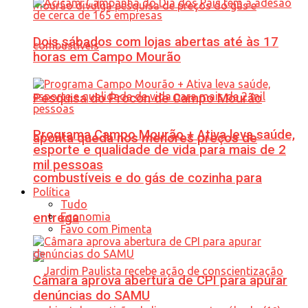
Dois sábados com lojas abertas até às 17
horas em Campo Mourão
Pesquisa do Procon de Campo Mourão
Programa Campo Mourão + Ativa leva saúde,
aponta queda nos menores preços de
esporte e qualidade de vida para mais de 2
mil pessoas
combustíveis e do gás de cozinha para
Política
Tudo
Economia
entrega
Favo com Pimenta
Câmara aprova abertura de CPI para apurar
denúncias do SAMU