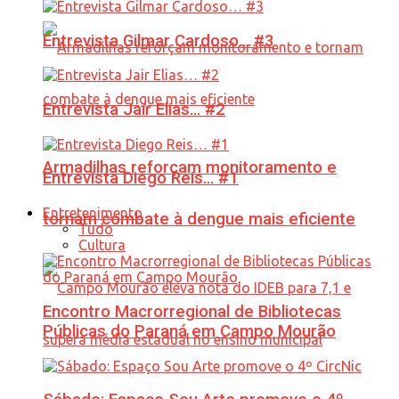
Entrevista Gilmar Cardoso… #3
Entrevista Jair Elias… #2
Armadilhas reforçam monitoramento e
Entrevista Diego Reis… #1
Entretenimento
tornam combate à dengue mais eficiente
Tudo
Cultura
Encontro Macrorregional de Bibliotecas
Públicas do Paraná em Campo Mourão