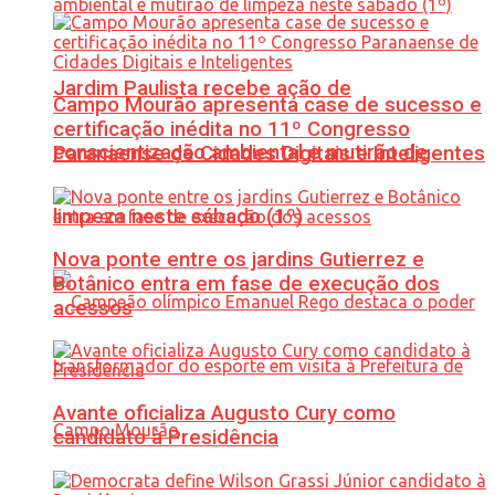
Jardim Paulista recebe ação de
Campo Mourão apresenta case de sucesso e
certificação inédita no 11º Congresso
conscientização ambiental e mutirão de
Paranaense de Cidades Digitais e Inteligentes
limpeza neste sábado (1º)
Nova ponte entre os jardins Gutierrez e
Botânico entra em fase de execução dos
acessos
Avante oficializa Augusto Cury como
candidato à Presidência