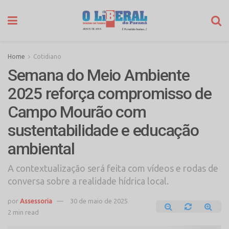
Home
Cotidiano
Semana do Meio Ambiente
2025 reforça compromisso de
Campo Mourão com
sustentabilidade e educação
ambiental
A contextualização será feita com vídeos e rodas de
conversa sobre a realidade hídrica local.
por
Assessoria
30 de maio de 2025
2 min read