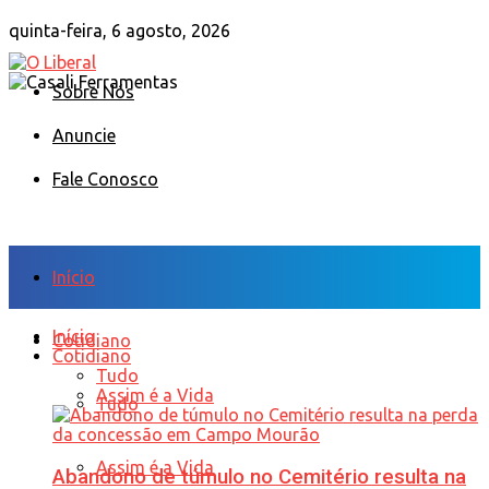
quinta-feira, 6 agosto, 2026
Sobre Nós
Anuncie
Fale Conosco
Início
Início
Cotidiano
Cotidiano
Tudo
Assim é a Vida
Tudo
Assim é a Vida
Abandono de túmulo no Cemitério resulta na