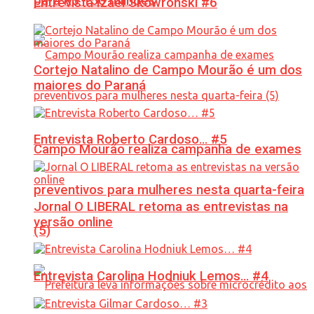
para R$ 150 milhões
Entrevista Izael Skowronski #6
Cortejo Natalino de Campo Mourão é um dos
maiores do Paraná
Entrevista Roberto Cardoso… #5
Campo Mourão realiza campanha de exames
preventivos para mulheres nesta quarta-feira
Jornal O LIBERAL retoma as entrevistas na
versão online
(5)
Entrevista Carolina Hodniuk Lemos… #4