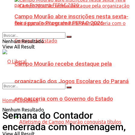
Campo Mourão abre inscrições nesta sexta-
feira para o Programa FEPAC 2026
Nenhum Resultado
View All Result
Campo Mourão recebe destaque pela
organização dos Jogos Escolares do Paraná
em parceria com o Governo do Estado
Home
Cotidiano
Nenhum Resultado
Semana do Contador
encerrada com homenagem,
View All Result