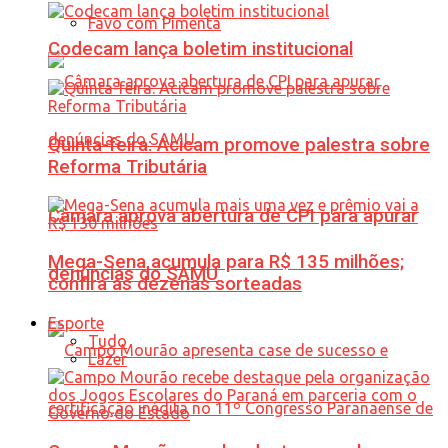
Favo com Pimenta
Codecam lança boletim institucional
Quinta-feira: Acicam promove palestra sobre
Reforma Tributária
Câmara aprova abertura de CPI para apurar
Mega-Sena acumula para R$ 135 milhões;
denúncias do SAMU
confira as dezenas sorteadas
Esporte
Tudo
Lazer