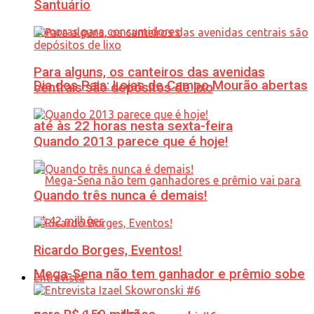
Santuário
Para alguns, os canteiros das avenidas
Dia dos Pais: Lojas de Campo Mourão abertas
centrais são depósitos de lixo
até às 22 horas nesta sexta-feira
Quando 2013 parece que é hoje!
Quando três nunca é demais!
Ricardo Borges, Eventos!
Mega-Sena não tem ganhador e prêmio sobe
Entrevista