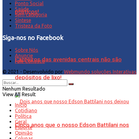
Ponto Social
Saúde
políticos!
Sem categoria
Síntese
Tristeza da Foto
Siga-nos no Facebook
Sobre Nós
Anuncie
Canteiros das avenidas centrais não são
Fale Conosco
© 2021 - Desenvolvido por
Webmundo soluções Interativas
depósitos de lixo!
Nenhum Resultado
View All Result
Início
Cotidiano
Política
Geral
Cinco anos que o nosso Edson Battilani nos
Esporte
Opinião
Colunas