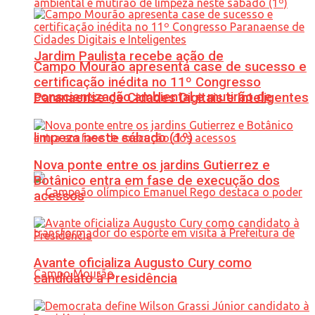
Jardim Paulista recebe ação de
Campo Mourão apresenta case de sucesso e
certificação inédita no 11º Congresso
conscientização ambiental e mutirão de
Paranaense de Cidades Digitais e Inteligentes
limpeza neste sábado (1º)
Nova ponte entre os jardins Gutierrez e
Botânico entra em fase de execução dos
acessos
Avante oficializa Augusto Cury como
candidato à Presidência