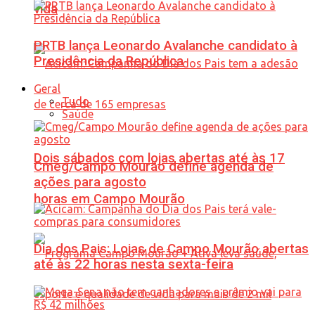
vida
PRTB lança Leonardo Avalanche candidato à
Presidência da República
Geral
Tudo
Saúde
Dois sábados com lojas abertas até às 17
Cmeg/Campo Mourão define agenda de
ações para agosto
horas em Campo Mourão
Dia dos Pais: Lojas de Campo Mourão abertas
até às 22 horas nesta sexta-feira