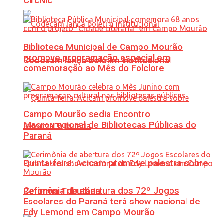
CircNic
Biblioteca Municipal de Campo Mourão
promove programação especial em
Codecam lança boletim institucional
comemoração ao Mês do Folclore
Campo Mourão sedia Encontro
Macrorregional de Bibliotecas Públicas do
Paraná
Quinta-feira: Acicam promove palestra sobre
Cerimônia de abertura dos 72º Jogos
Reforma Tributária
Escolares do Paraná terá show nacional de
Edy Lemond em Campo Mourão