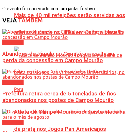
O evento foi encerrado com um jantar festivo.
Mais de 40 mil refeições serão servidas aos
VEJA
TAMBÉM
atletas durante os JEPs em Campo Mourão
Cotidiano
Abandono de túmulo no Cemitério resulta na
perda da concessão em Campo Mourão
Cotidiano
Prefeitura retira cerca de 5 toneladas de fios
abandonados nos postes de Campo Mourão
Atleta de Campo Mourão conquista medalha
Cotidiano
de prata nos Jogos Pan-Americanos