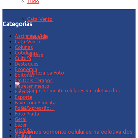
Tudo
Cata-Vento
Categorias
Assim é a Vida
Editorial
Cata-Vento
Colunas
Cotidiano
Síntese
Cultura
Destaques
Economia
Tristeza da Foto
Editorial
Em Dois Tempos
Entretenimento
Entrevista
Esporte
Favo com Pimenta
Foto Expressão…
Foto Piada
Geral
Lazer
Opinião
Captamos somente celulares na coletiva dos
Política