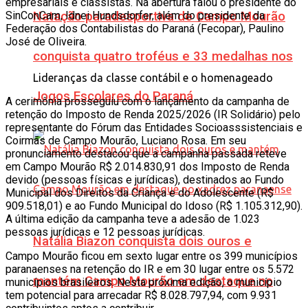
empresariais e classistas. Na abertura falou o presidente do
SinConCam, Idnei Hundsdorfer, além do presidente da
Natação paradesportiva de Campo Mourão
Federação dos Contabilistas do Paraná (Fecopar), Paulino
José de Oliveira.
conquista quatro troféus e 33 medalhas nos
Lideranças da classe contábil e o homenageado
Jogos Escolares do Paraná
A cerimônia prosseguiu com o lançamento da campanha de
retenção do Imposto de Renda 2025/2026 (IR Solidário) pelo
representante do Fórum das Entidades Socioasssistenciais e
Coirmãs de Campo Mourão, Luciano Rosa. Em seu
pronunciamento destacou que a campanha passada reteve
em Campo Mourão R$ 2.014.830,91 dos Imposto de Renda
devido (pessoas físicas e jurídicas), destinados ao Fundo
Municipal dos Direitos da Criança e do Adolescente (R$
909.518,01) e ao Fundo Municipal do Idoso (R$ 1.105.312,90).
A última edição da campanha teve a adesão de 1.023
pessoas jurídicas e 12 pessoas jurídicas.
Natália Biazon conquista dois ouros e
Campo Mourão ficou em sexto lugar entre os 399 municípios
paranaenses na retenção do IR e em 30 lugar entre os 5.572
mantém Campo Mourão em destaque no
municípios brasileiros. Nesta próxima edição, o município
tem potencial para arrecadar R$ 8.028.797,94, com 9.931