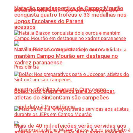
Natação paradesportiva de Campo Mourão
Botânico entra em fase de execução dos
conquista quatro troféus e 33 medalhas nos
Jogos Escolares do Paraná
acessos
Natália Biazon conquista dois ouros e
mantém Campo Mourão em destaque no
xadrez paranaense
Avante oficializa Augusto Cury como
Bolão: Nos preparativos para o Jocopar,
atletas do SinConCam são campeões
candidato à Presidência
Mais de 40 mil refeições serão servidas aos
atletas durante os JEPs em Campo Mourão