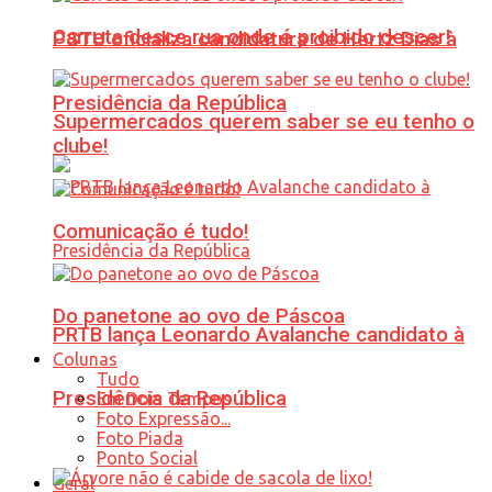
Carreta desce rua onde é proibido descer!
PSTU oficializa candidatura de Hertz Dias à
Presidência da República
Supermercados querem saber se eu tenho o
clube!
Comunicação é tudo!
Do panetone ao ovo de Páscoa
PRTB lança Leonardo Avalanche candidato à
Colunas
Tudo
Presidência da República
Em Dois Tempos
Foto Expressão...
Foto Piada
Ponto Social
Geral