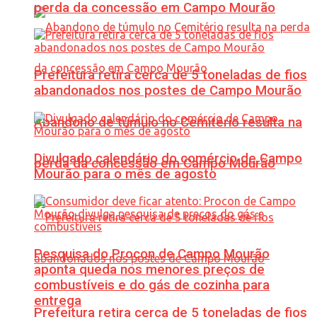
perda da concessão em Campo Mourão
Prefeitura retira cerca de 5 toneladas de fios
abandonados nos postes de Campo Mourão
Abandono de túmulo no Cemitério resulta na
Divulgado calendário do comércio de Campo
perda da concessão em Campo Mourão
Mourão para o mês de agosto
Pesquisa do Procon de Campo Mourão
aponta queda nos menores preços de
combustíveis e do gás de cozinha para
entrega
Prefeitura retira cerca de 5 toneladas de fios