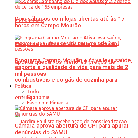
Dois sábados com lojas abertas até às 17
horas em Campo Mourão
Pesquisa do Procon de Campo Mourão
Programa Campo Mourão + Ativa leva saúde,
aponta queda nos menores preços de
esporte e qualidade de vida para mais de 2
mil pessoas
combustíveis e do gás de cozinha para
Política
Tudo
Economia
entrega
Favo com Pimenta
Câmara aprova abertura de CPI para apurar
denúncias do SAMU