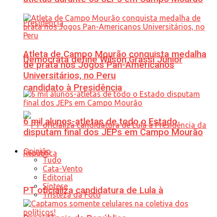
Atleta de Campo Mourão conquista medalha
Democrata define Wilson Grassi Júnior
de prata nos Jogos Pan-Americanos
Universitários, no Peru
candidato à Presidência
6 mil alunos-atletas de todo o Estado
disputam final dos JEPs em Campo Mourão
Opinião
Tudo
Cata-Vento
Editorial
Síntese
PT oficializa candidatura de Lula à
Tristeza da Foto