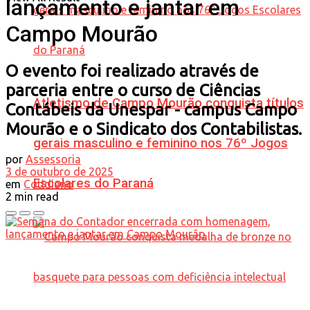
lançamento e jantar em
Campo Mourão
O evento foi realizado através de
parceria entre o curso de Ciências
Atletismo de Campo Mourão conquista títulos
Contábeis da Unespar - campus Campo
Mourão e o Sindicato dos Contabilistas.
gerais masculino e feminino nos 76º Jogos
por
Assessoria
3 de outubro de 2025
Escolares do Paraná
em
Cotidiano
2 min read