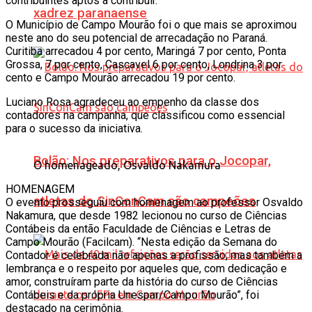
contribuintes aptos a contribuir.
xadrez paranaense
O Município de Campo Mourão foi o que mais se aproximou
neste ano do seu potencial de arrecadação no Paraná.
Curitiba arrecadou 4 por cento, Maringá 7 por cento, Ponta
Grossa, 7 por cento, Cascavel 6 por cento, Londrina 3 por
cento e Campo Mourão arrecadou 19 por cento.
Luciano Rosa agradeceu ao empenho da classe dos
contadores na campanha, que classificou como essencial
para o sucesso da iniciativa.
Bolão: Nos preparativos para o Jocopar,
O homenageado, Osvaldo Nakamura
HOMENAGEM
atletas do SinConCam são campeões
O evento prosseguiu com homenagem ao professor Osvaldo
Nakamura, que desde 1982 lecionou no curso de Ciências
Contábeis da então Faculdade de Ciências e Letras de
Campo Mourão (Facilcam). “Nesta edição da Semana do
Contador é celebrada não apenas a profissão, mas também a
lembrança e o respeito por aqueles que, com dedicação e
amor, construíram parte da história do curso de Ciências
Contábeis e da própria Unespar/Campo Mourão”, foi
destacado na cerimônia.