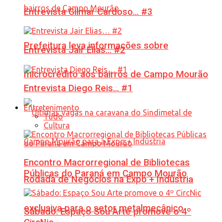
Entrevista Gilmar Cardoso… #3
Prefeitura leva informações sobre
Entrevista Jair Elias… #2
microcrédito aos bairros de Campo Mourão
Entrevista Diego Reis… #1
Entretenimento
Tudo
Cultura
Encontro Macrorregional de Bibliotecas
Públicas do Paraná em Campo Mourão
Rodada de Negócios na Expo + Indústria
exclusiva para o setor metalmecânico
Sábado: Espaço Sou Arte promove o 4º