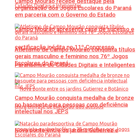
Campo Mourão recebe destaque pela
organização dos Jogos Escolares do Paraná
em parceria com o Governo do Estado
Campo Mourão apresenta case de sucesso e
certificação inédita no 11º Congresso
Atletismo de Campo Mourão conquista títulos
gerais masculino e feminino nos 76º Jogos
Escolares do Paraná
Paranaense de Cidades Digitais e Inteligentes
Campo Mourão conquista medalha de bronze
no basquete para pessoas com deficiência
intelectual nos JEPS
Nova ponte entre os jardins Gutierrez e