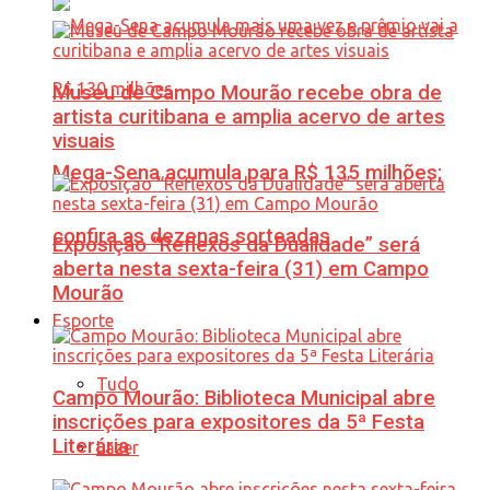
Museu de Campo Mourão recebe obra de
artista curitibana e amplia acervo de artes
visuais
Mega-Sena acumula para R$ 135 milhões;
confira as dezenas sorteadas
Exposição “Reflexos da Dualidade” será
aberta nesta sexta-feira (31) em Campo
Mourão
Esporte
Tudo
Campo Mourão: Biblioteca Municipal abre
inscrições para expositores da 5ª Festa
Literária
Lazer