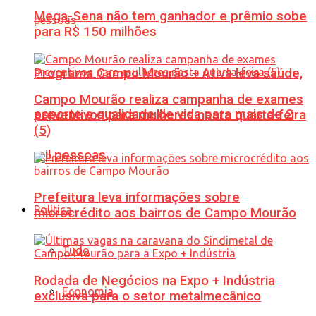
Mega-Sena não tem ganhador e prêmio sobe
para R$ 150 milhões
Programa Campo Mourão + Ativa leva saúde,
Campo Mourão realiza campanha de exames
esporte e qualidade de vida para mais de 2
preventivos para mulheres nesta quarta-feira
(5)
mil pessoas
Prefeitura leva informações sobre
Política
microcrédito aos bairros de Campo Mourão
Tudo
Rodada de Negócios na Expo + Indústria
Economia
exclusiva para o setor metalmecânico