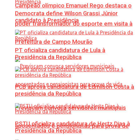
Campeão olímpico Emanuel Rego destaca o
Democrata define Wilson Grassi Júnior
candidato à Presidência
poder transformador do esporte em visita à
Prefeitura de Campo Mourão
PT oficializa candidatura de Lula à
Presidência da República
PCB aprova candidatura de Edmilson Costa à
presidência da República
Previscam convoca servidores municipais
PSTU oficializa candidatura de Hertz Dias à
aposentados e pensionistas para prova de
Presidência da República