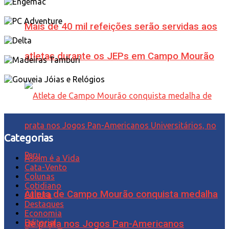
Mais de 40 mil refeições serão servidas aos
atletas durante os JEPs em Campo Mourão
Categorias
Assim é a Vida
Cata-Vento
Colunas
Cotidiano
Atleta de Campo Mourão conquista medalha
Cultura
Destaques
Economia
Editorial
de prata nos Jogos Pan-Americanos