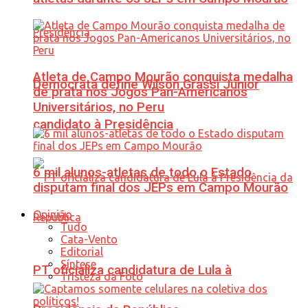
Atleta de Campo Mourão conquista medalha
Democrata define Wilson Grassi Júnior
de prata nos Jogos Pan-Americanos
Universitários, no Peru
candidato à Presidência
6 mil alunos-atletas de todo o Estado
disputam final dos JEPs em Campo Mourão
Opinião
Tudo
Cata-Vento
Editorial
Síntese
PT oficializa candidatura de Lula à
Tristeza da Foto