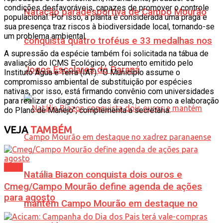
condições desfavoráveis, capazes de promover o controle
Natação paradesportiva de Campo Mourão
populacional. Por isso, a planta é considerada uma praga e
sua presença traz riscos à biodiversidade local, tornando-se
um problema ambiental.
conquista quatro troféus e 33 medalhas nos
A supressão da espécie também foi solicitada na tábua de
avaliação do ICMS Ecológico, documento emitido pelo
Jogos Escolares do Paraná
Instituto Água e Terra (IAT). “O Município assume o
compromisso ambiental de substituição por espécies
nativas, por isso, está firmando convênio com universidades
para realizar o diagnóstico das áreas, bem como a elaboração
do Plano de Manejo”, complementa a secretária.
VEJA
TAMBÉM
Geral
Natália Biazon conquista dois ouros e
Cmeg/Campo Mourão define agenda de ações
para agosto
mantém Campo Mourão em destaque no