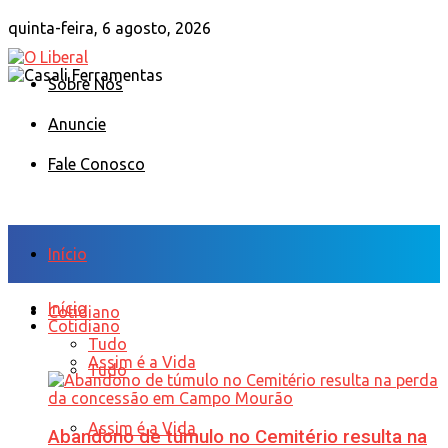
quinta-feira, 6 agosto, 2026
Sobre Nós
Anuncie
Fale Conosco
Início
Início
Cotidiano
Cotidiano
Tudo
Assim é a Vida
Tudo
Assim é a Vida
Abandono de túmulo no Cemitério resulta na