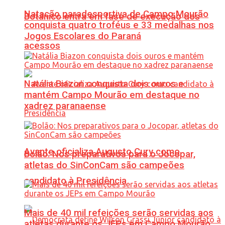
Natação paradesportiva de Campo Mourão
Botânico entra em fase de execução dos
conquista quatro troféus e 33 medalhas nos
Jogos Escolares do Paraná
acessos
Natália Biazon conquista dois ouros e
mantém Campo Mourão em destaque no
xadrez paranaense
Avante oficializa Augusto Cury como
Bolão: Nos preparativos para o Jocopar,
atletas do SinConCam são campeões
candidato à Presidência
Mais de 40 mil refeições serão servidas aos
atletas durante os JEPs em Campo Mourão