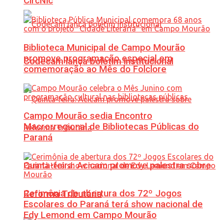
CircNic
Biblioteca Municipal de Campo Mourão
promove programação especial em
Codecam lança boletim institucional
comemoração ao Mês do Folclore
Campo Mourão sedia Encontro
Macrorregional de Bibliotecas Públicas do
Paraná
Quinta-feira: Acicam promove palestra sobre
Cerimônia de abertura dos 72º Jogos
Reforma Tributária
Escolares do Paraná terá show nacional de
Edy Lemond em Campo Mourão