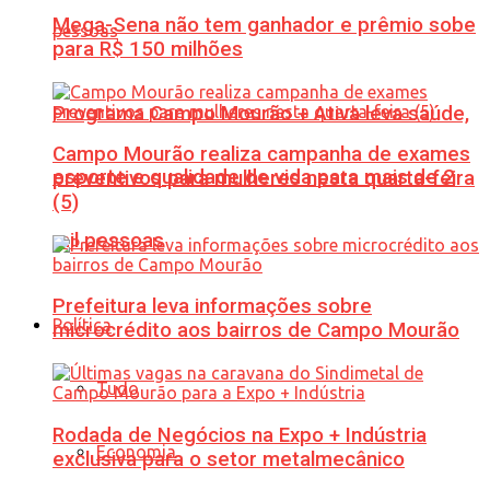
Mega-Sena não tem ganhador e prêmio sobe
para R$ 150 milhões
Programa Campo Mourão + Ativa leva saúde,
Campo Mourão realiza campanha de exames
esporte e qualidade de vida para mais de 2
preventivos para mulheres nesta quarta-feira
(5)
mil pessoas
Prefeitura leva informações sobre
Política
microcrédito aos bairros de Campo Mourão
Tudo
Rodada de Negócios na Expo + Indústria
Economia
exclusiva para o setor metalmecânico