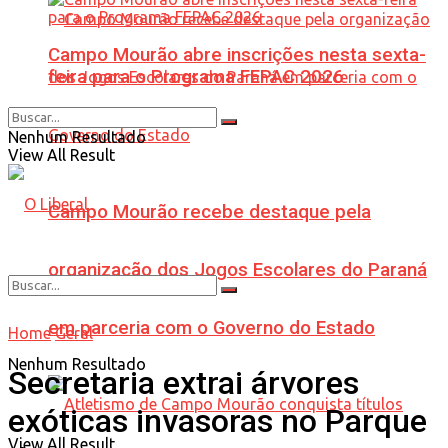
Campo Mourão abre inscrições nesta sexta-
feira para o Programa FEPAC 2026
Nenhum Resultado
View All Result
Campo Mourão recebe destaque pela
organização dos Jogos Escolares do Paraná
em parceria com o Governo do Estado
Home
Geral
Nenhum Resultado
Secretaria extrai árvores
exóticas invasoras no Parque
View All Result