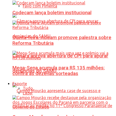
Favo com Pimenta
Codecam lança boletim institucional
Quinta-feira: Acicam promove palestra sobre
Reforma Tributária
Câmara aprova abertura de CPI para apurar
Mega-Sena acumula para R$ 135 milhões;
denúncias do SAMU
confira as dezenas sorteadas
Esporte
Tudo
Lazer