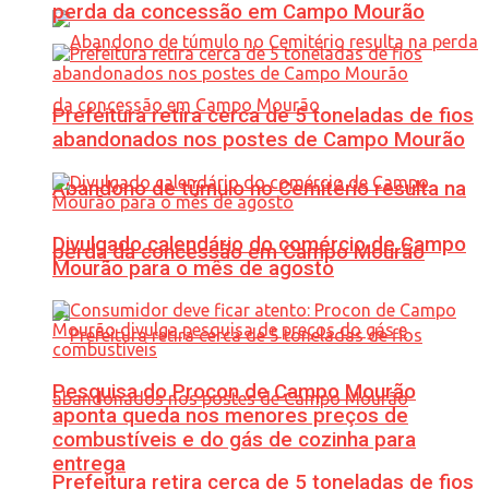
perda da concessão em Campo Mourão
Prefeitura retira cerca de 5 toneladas de fios
abandonados nos postes de Campo Mourão
Abandono de túmulo no Cemitério resulta na
Divulgado calendário do comércio de Campo
perda da concessão em Campo Mourão
Mourão para o mês de agosto
Pesquisa do Procon de Campo Mourão
aponta queda nos menores preços de
combustíveis e do gás de cozinha para
entrega
Prefeitura retira cerca de 5 toneladas de fios