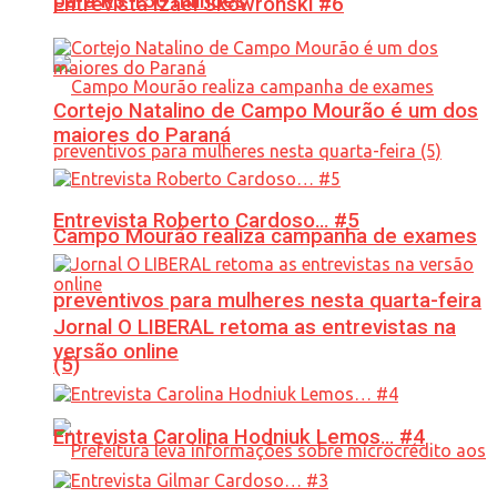
para R$ 150 milhões
Entrevista Izael Skowronski #6
Cortejo Natalino de Campo Mourão é um dos
maiores do Paraná
Entrevista Roberto Cardoso… #5
Campo Mourão realiza campanha de exames
preventivos para mulheres nesta quarta-feira
Jornal O LIBERAL retoma as entrevistas na
versão online
(5)
Entrevista Carolina Hodniuk Lemos… #4