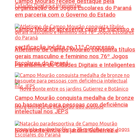
Campo Mourão recebe destaque pela
organização dos Jogos Escolares do Paraná
em parceria com o Governo do Estado
Campo Mourão apresenta case de sucesso e
certificação inédita no 11º Congresso
Atletismo de Campo Mourão conquista títulos
gerais masculino e feminino nos 76º Jogos
Escolares do Paraná
Paranaense de Cidades Digitais e Inteligentes
Campo Mourão conquista medalha de bronze
no basquete para pessoas com deficiência
intelectual nos JEPS
Nova ponte entre os jardins Gutierrez e