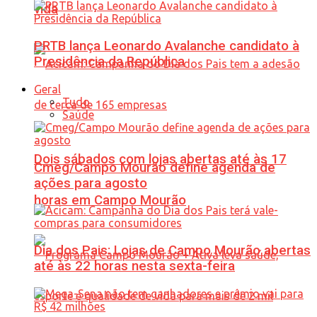
vida
PRTB lança Leonardo Avalanche candidato à
Presidência da República
Geral
Tudo
Saúde
Dois sábados com lojas abertas até às 17
Cmeg/Campo Mourão define agenda de
ações para agosto
horas em Campo Mourão
Dia dos Pais: Lojas de Campo Mourão abertas
até às 22 horas nesta sexta-feira