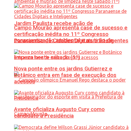
Jardim Paulista recebe ação de
Campo Mourão apresenta case de sucesso e
certificação inédita no 11º Congresso
conscientização ambiental e mutirão de
Paranaense de Cidades Digitais e Inteligentes
limpeza neste sábado (1º)
Nova ponte entre os jardins Gutierrez e
Botânico entra em fase de execução dos
acessos
Avante oficializa Augusto Cury como
candidato à Presidência