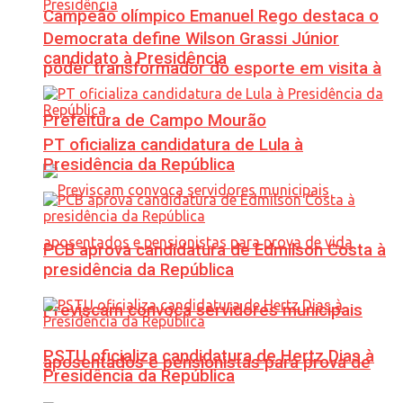
Campeão olímpico Emanuel Rego destaca o
Democrata define Wilson Grassi Júnior
candidato à Presidência
poder transformador do esporte em visita à
Prefeitura de Campo Mourão
PT oficializa candidatura de Lula à
Presidência da República
PCB aprova candidatura de Edmilson Costa à
presidência da República
Previscam convoca servidores municipais
PSTU oficializa candidatura de Hertz Dias à
aposentados e pensionistas para prova de
Presidência da República