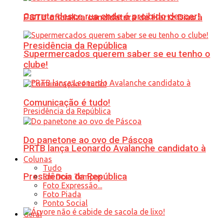
Carreta desce rua onde é proibido descer!
PSTU oficializa candidatura de Hertz Dias à
Presidência da República
Supermercados querem saber se eu tenho o
clube!
Comunicação é tudo!
Do panetone ao ovo de Páscoa
PRTB lança Leonardo Avalanche candidato à
Colunas
Tudo
Presidência da República
Em Dois Tempos
Foto Expressão...
Foto Piada
Ponto Social
Geral