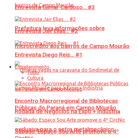
Entrevista Gilmar Cardoso… #3
Prefeitura leva informações sobre
Entrevista Jair Elias… #2
microcrédito aos bairros de Campo Mourão
Entrevista Diego Reis… #1
Entretenimento
Tudo
Cultura
Encontro Macrorregional de Bibliotecas
Públicas do Paraná em Campo Mourão
Rodada de Negócios na Expo + Indústria
exclusiva para o setor metalmecânico
Sábado: Espaço Sou Arte promove o 4º