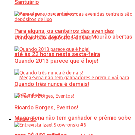
Santuário
Para alguns, os canteiros das avenidas
Dia dos Pais: Lojas de Campo Mourão abertas
centrais são depósitos de lixo
até às 22 horas nesta sexta-feira
Quando 2013 parece que é hoje!
Quando três nunca é demais!
Ricardo Borges, Eventos!
Mega-Sena não tem ganhador e prêmio sobe
Entrevista