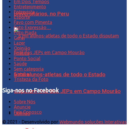
Em Dois Tempos
Entretenimento
Entrevista
Universitários, no Peru
Esporte
Favo com Pimenta
Foto Expressão…
Foto Piada
Geral
Lazer
Opinião
Política
Ponto Social
Saúde
Sem categoria
Síntese
6 mil alunos-atletas de todo o Estado
Tristeza da Foto
Siga-nos no Facebook
disputam final dos JEPs em Campo Mourão
Sobre Nós
Anuncie
Fale Conosco
Opinião
© 2021 - Desenvolvido por
Webmundo soluções Interativas