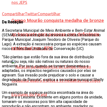
Compartilhar
Twittar
Compartilhar
Campo Mourão conquista medalha de bronze
Da Redação
A Secretaria Municipal de Meio Ambiente e Bem-Estar Animal
no basquete para pessoas com deficiência
(SEMA) iniciou a extração de árvores exóticas invasoras no
Parque Municipal Joaquim Teodoro de Oliveira (Parque do
Lago). A extração é necessária porque as espécies causam
intelectual nos JEPS
riscos à flora das Unidades de Conservação (UC).
“São plantas que estão fora da sua área de distribuição
natural, ou seja, não são nativas ou naturais do nosso
ambiente. Por isso, quando se tornam dominantes e
adaptadas, os impactos negativos causados por elas se
agravam. Sua invasão pode prejudicar o solo e causar a
degradação da floresta”, explica a secretária municipal Shelly
Nogueira.
Um exemplo de espécie exótica encontrada na área do
Parque é a Leucena. Existente em alguns pontos da unidade,
tornaram-se invasoras pois têm alta capacidade de
reprodução e não encontram, no ambiente, predador ou