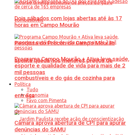
Dois sábados com lojas abertas até às 17
horas em Campo Mourão
Pesquisa do Procon de Campo Mourão
Programa Campo Mourão + Ativa leva saúde,
aponta queda nos menores preços de
esporte e qualidade de vida para mais de 2
mil pessoas
combustíveis e do gás de cozinha para
Política
Tudo
Economia
entrega
Favo com Pimenta
Câmara aprova abertura de CPI para apurar
denúncias do SAMU