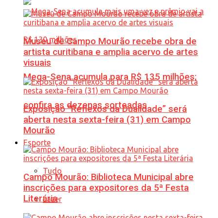
Museu de Campo Mourão recebe obra de
artista curitibana e amplia acervo de artes
visuais
Mega-Sena acumula para R$ 135 milhões;
confira as dezenas sorteadas
Exposição “Reflexos da Dualidade” será
aberta nesta sexta-feira (31) em Campo
Mourão
Esporte
Tudo
Campo Mourão: Biblioteca Municipal abre
inscrições para expositores da 5ª Festa
Literária
Lazer