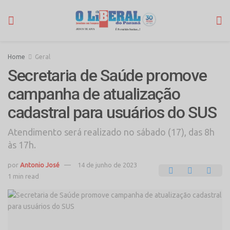
Home
Geral
Secretaria de Saúde promove
campanha de atualização
cadastral para usuários do SUS
Atendimento será realizado no sábado (17), das 8h
às 17h.
por
Antonio José
14 de junho de 2023
1 min read