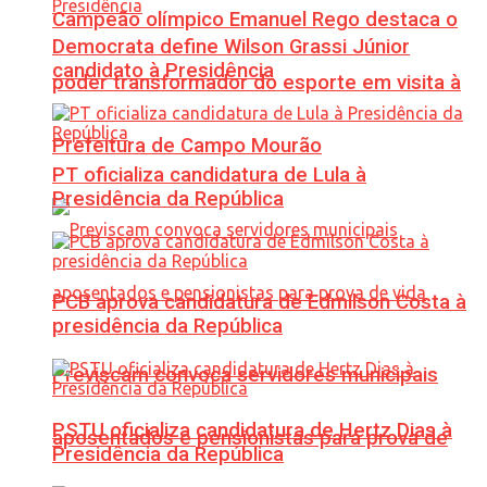
Campeão olímpico Emanuel Rego destaca o
Democrata define Wilson Grassi Júnior
candidato à Presidência
poder transformador do esporte em visita à
Prefeitura de Campo Mourão
PT oficializa candidatura de Lula à
Presidência da República
PCB aprova candidatura de Edmilson Costa à
presidência da República
Previscam convoca servidores municipais
PSTU oficializa candidatura de Hertz Dias à
aposentados e pensionistas para prova de
Presidência da República