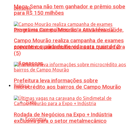
Mega-Sena não tem ganhador e prêmio sobe
para R$ 150 milhões
Programa Campo Mourão + Ativa leva saúde,
Campo Mourão realiza campanha de exames
esporte e qualidade de vida para mais de 2
preventivos para mulheres nesta quarta-feira
(5)
mil pessoas
Prefeitura leva informações sobre
Política
microcrédito aos bairros de Campo Mourão
Tudo
Rodada de Negócios na Expo + Indústria
Economia
exclusiva para o setor metalmecânico