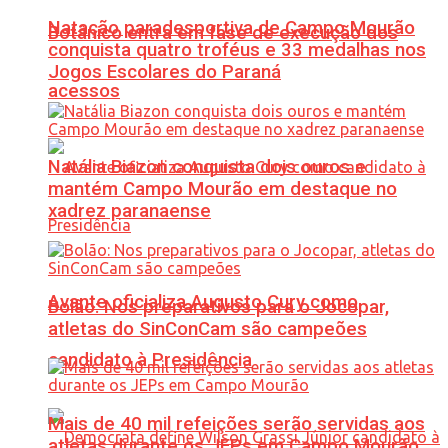
Natação paradesportiva de Campo Mourão
Botânico entra em fase de execução dos
conquista quatro troféus e 33 medalhas nos
Jogos Escolares do Paraná
acessos
Natália Biazon conquista dois ouros e
mantém Campo Mourão em destaque no
xadrez paranaense
Avante oficializa Augusto Cury como
Bolão: Nos preparativos para o Jocopar,
atletas do SinConCam são campeões
candidato à Presidência
Mais de 40 mil refeições serão servidas aos
atletas durante os JEPs em Campo Mourão