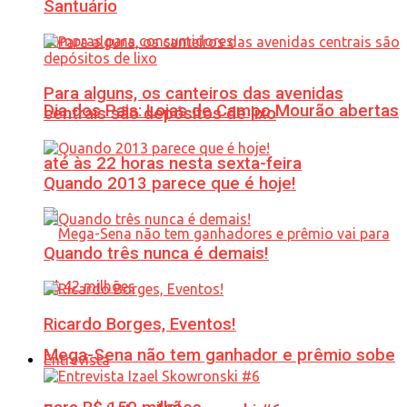
Santuário
Para alguns, os canteiros das avenidas
Dia dos Pais: Lojas de Campo Mourão abertas
centrais são depósitos de lixo
até às 22 horas nesta sexta-feira
Quando 2013 parece que é hoje!
Quando três nunca é demais!
Ricardo Borges, Eventos!
Mega-Sena não tem ganhador e prêmio sobe
Entrevista