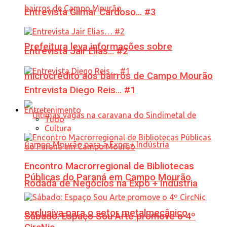
Entrevista Gilmar Cardoso… #3
Prefeitura leva informações sobre
Entrevista Jair Elias… #2
microcrédito aos bairros de Campo Mourão
Entrevista Diego Reis… #1
Entretenimento
Tudo
Cultura
Encontro Macrorregional de Bibliotecas
Públicas do Paraná em Campo Mourão
Rodada de Negócios na Expo + Indústria
exclusiva para o setor metalmecânico
Sábado: Espaço Sou Arte promove o 4º