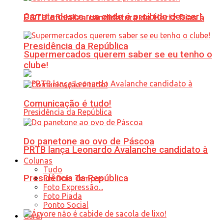
Carreta desce rua onde é proibido descer!
PSTU oficializa candidatura de Hertz Dias à
Presidência da República
Supermercados querem saber se eu tenho o
clube!
Comunicação é tudo!
Do panetone ao ovo de Páscoa
PRTB lança Leonardo Avalanche candidato à
Colunas
Tudo
Presidência da República
Em Dois Tempos
Foto Expressão...
Foto Piada
Ponto Social
Geral