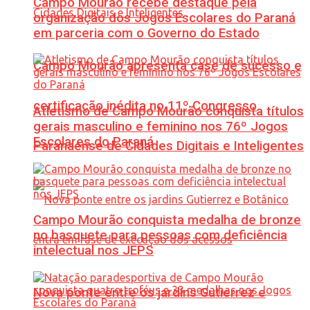
Campo Mourão recebe destaque pela
organização dos Jogos Escolares do Paraná
em parceria com o Governo do Estado
Campo Mourão apresenta case de sucesso e
certificação inédita no 11º Congresso
Atletismo de Campo Mourão conquista títulos
gerais masculino e feminino nos 76º Jogos
Escolares do Paraná
Paranaense de Cidades Digitais e Inteligentes
Campo Mourão conquista medalha de bronze
no basquete para pessoas com deficiência
intelectual nos JEPS
Nova ponte entre os jardins Gutierrez e