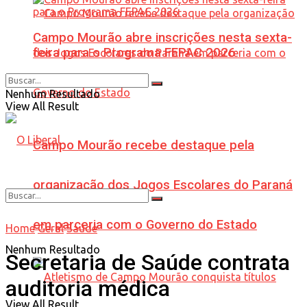
Campo Mourão abre inscrições nesta sexta-
feira para o Programa FEPAC 2026
Nenhum Resultado
View All Result
Campo Mourão recebe destaque pela
organização dos Jogos Escolares do Paraná
em parceria com o Governo do Estado
Home
Geral
Saúde
Nenhum Resultado
Secretaria de Saúde contrata
auditoria médica
View All Result