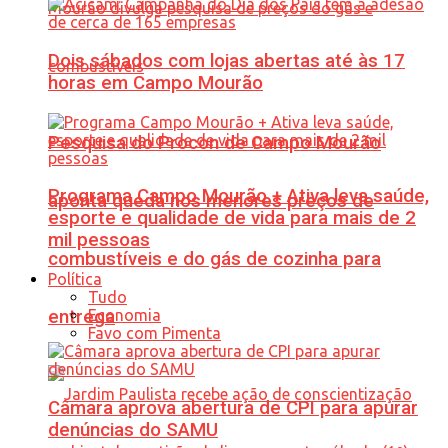
Dois sábados com lojas abertas até às 17
horas em Campo Mourão
Pesquisa do Procon de Campo Mourão
Programa Campo Mourão + Ativa leva saúde,
aponta queda nos menores preços de
esporte e qualidade de vida para mais de 2
mil pessoas
combustíveis e do gás de cozinha para
Política
Tudo
Economia
entrega
Favo com Pimenta
Câmara aprova abertura de CPI para apurar
denúncias do SAMU