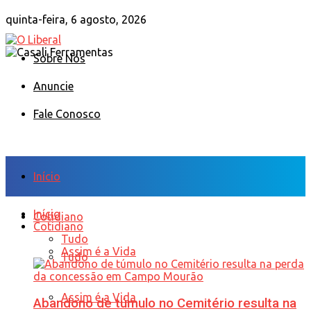
quinta-feira, 6 agosto, 2026
Sobre Nós
Anuncie
Fale Conosco
Início
Início
Cotidiano
Cotidiano
Tudo
Assim é a Vida
Tudo
Assim é a Vida
Abandono de túmulo no Cemitério resulta na