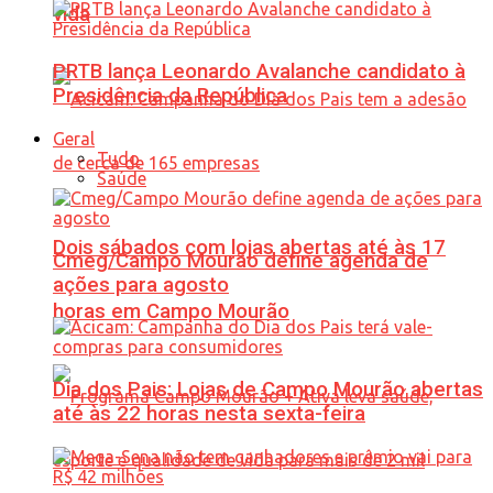
vida
PRTB lança Leonardo Avalanche candidato à
Presidência da República
Geral
Tudo
Saúde
Dois sábados com lojas abertas até às 17
Cmeg/Campo Mourão define agenda de
ações para agosto
horas em Campo Mourão
Dia dos Pais: Lojas de Campo Mourão abertas
até às 22 horas nesta sexta-feira