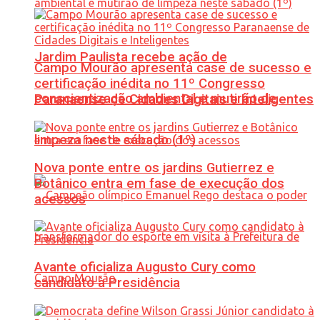
Jardim Paulista recebe ação de
Campo Mourão apresenta case de sucesso e
certificação inédita no 11º Congresso
conscientização ambiental e mutirão de
Paranaense de Cidades Digitais e Inteligentes
limpeza neste sábado (1º)
Nova ponte entre os jardins Gutierrez e
Botânico entra em fase de execução dos
acessos
Avante oficializa Augusto Cury como
candidato à Presidência