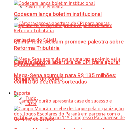
Favo com Pimenta
Codecam lança boletim institucional
Quinta-feira: Acicam promove palestra sobre
Reforma Tributária
Câmara aprova abertura de CPI para apurar
Mega-Sena acumula para R$ 135 milhões;
denúncias do SAMU
confira as dezenas sorteadas
Esporte
Tudo
Lazer