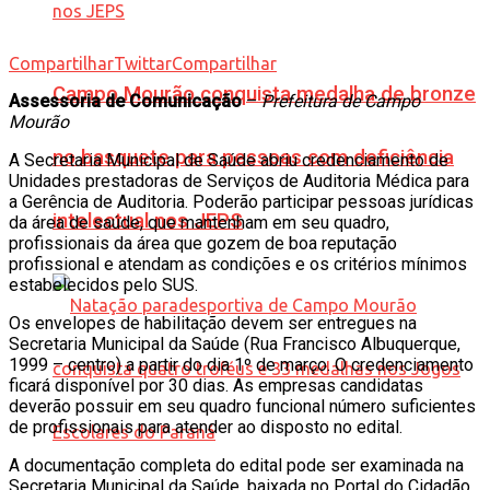
Compartilhar
Twittar
Compartilhar
Campo Mourão conquista medalha de bronze
Assessoria de Comunicação
–
Prefeitura de Campo
Mourão
no basquete para pessoas com deficiência
A Secretaria Municipal de Saúde abriu credenciamento de
Unidades prestadoras de Serviços de Auditoria Médica para
a Gerência de Auditoria. Poderão participar pessoas jurídicas
intelectual nos JEPS
da área de saúde, que mantenham em seu quadro,
profissionais da área que gozem de boa reputação
profissional e atendam as condições e os critérios mínimos
estabelecidos pelo SUS.
Os envelopes de habilitação devem ser entregues na
Secretaria Municipal da Saúde (Rua Francisco Albuquerque,
1999 – centro) a partir do dia 1º de março. O credenciamento
ficará disponível por 30 dias. As empresas candidatas
deverão possuir em seu quadro funcional número suficientes
de profissionais para atender ao disposto no edital.
A documentação completa do edital pode ser examinada na
Secretaria Municipal da Saúde, baixada no Portal do Cidadão