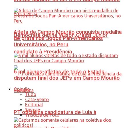
Atleta de Campo Mourão conquista medalha
Democrata define Wilson Grassi Júnior
de prata nos Jogos Pan-Americanos
Universitários, no Peru
candidato à Presidência
6 mil alunos-atletas de todo o Estado
disputam final dos JEPs em Campo Mourão
Opinião
Tudo
Cata-Vento
Editorial
Síntese
PT oficializa candidatura de Lula à
Tristeza da Foto