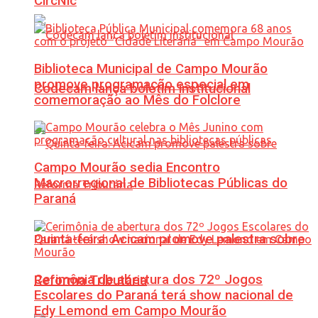
CircNic
Biblioteca Municipal de Campo Mourão
promove programação especial em
Codecam lança boletim institucional
comemoração ao Mês do Folclore
Campo Mourão sedia Encontro
Macrorregional de Bibliotecas Públicas do
Paraná
Quinta-feira: Acicam promove palestra sobre
Cerimônia de abertura dos 72º Jogos
Reforma Tributária
Escolares do Paraná terá show nacional de
Edy Lemond em Campo Mourão