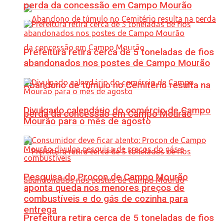
perda da concessão em Campo Mourão
Prefeitura retira cerca de 5 toneladas de fios
abandonados nos postes de Campo Mourão
Abandono de túmulo no Cemitério resulta na
Divulgado calendário do comércio de Campo
perda da concessão em Campo Mourão
Mourão para o mês de agosto
Pesquisa do Procon de Campo Mourão
aponta queda nos menores preços de
combustíveis e do gás de cozinha para
entrega
Prefeitura retira cerca de 5 toneladas de fios