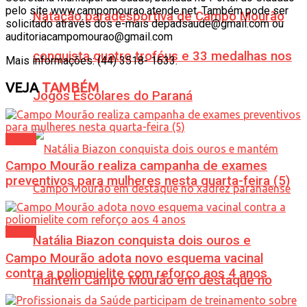
pelo site www.campomourao.atende.net. Também pode ser
Natação paradesportiva de Campo Mourão
solicitado através dos e-mais depadsaude@gmail.com ou
auditoriacampomourao@gmail.com
conquista quatro troféus e 33 medalhas nos
Mais informações: (44) 3518- 1633.
VEJA
TAMBÉM
Jogos Escolares do Paraná
Saúde
Campo Mourão realiza campanha de exames
preventivos para mulheres nesta quarta-feira (5)
Saúde
Natália Biazon conquista dois ouros e
Campo Mourão adota novo esquema vacinal
contra a poliomielite com reforço aos 4 anos
mantém Campo Mourão em destaque no