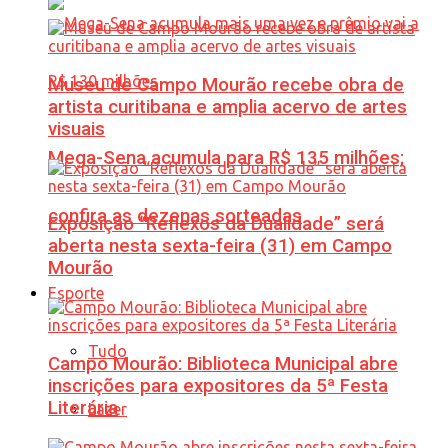
Museu de Campo Mourão recebe obra de
artista curitibana e amplia acervo de artes
visuais
Mega-Sena acumula para R$ 135 milhões;
confira as dezenas sorteadas
Exposição “Reflexos da Dualidade” será
aberta nesta sexta-feira (31) em Campo
Mourão
Esporte
Tudo
Campo Mourão: Biblioteca Municipal abre
inscrições para expositores da 5ª Festa
Literária
Lazer