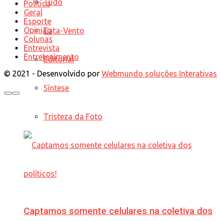
Tudo
Política
Geral
Esporte
Opinião
Cata-Vento
Colunas
Entrevista
Entretenimento
Editorial
© 2021 - Desenvolvido por
Webmundo soluções Interativas
Síntese
Tristeza da Foto
Captamos somente celulares na coletiva dos