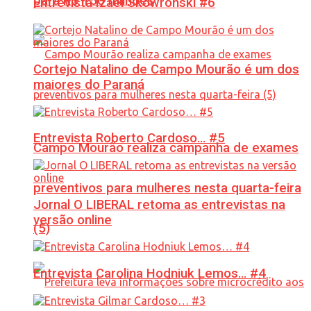
para R$ 150 milhões
Entrevista Izael Skowronski #6
Cortejo Natalino de Campo Mourão é um dos
maiores do Paraná
Entrevista Roberto Cardoso… #5
Campo Mourão realiza campanha de exames
preventivos para mulheres nesta quarta-feira
Jornal O LIBERAL retoma as entrevistas na
versão online
(5)
Entrevista Carolina Hodniuk Lemos… #4