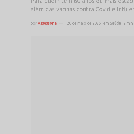
Para quem tem 60 anos ou mais estão 
além das vacinas contra Covid e Influe
por
Assessoria
20 de maio de 2025
em
Saúde
2 min