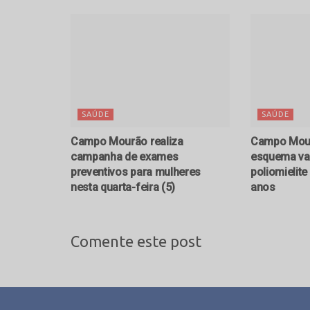
SAÚDE
SAÚDE
Campo Mourão realiza
Campo Mour
campanha de exames
esquema vac
preventivos para mulheres
poliomielit
nesta quarta-feira (5)
anos
Comente este post