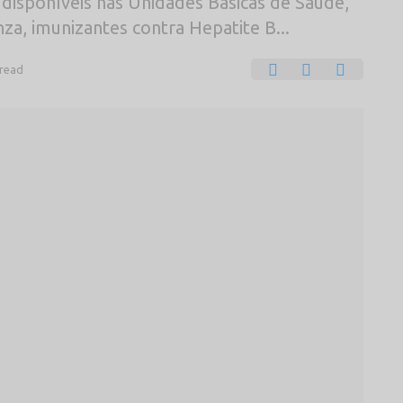
disponíveis nas Unidades Básicas de Saúde,
nza, imunizantes contra Hepatite B...
 read