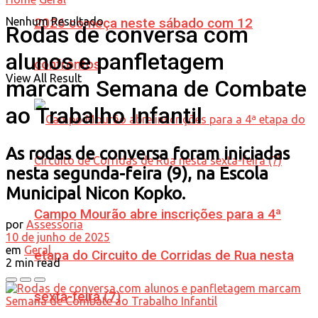
Nenhum Resultado
2026 começa neste sábado com 12
Rodas de conversa com
alunos e panfletagem
confrontos
View All Result
marcam Semana de Combate
ao Trabalho Infantil
As rodas de conversa foram iniciadas
nesta segunda-feira (9), na Escola
Municipal Nicon Kopko.
Campo Mourão abre inscrições para a 4ª
por
Assessoria
10 de junho de 2025
em
Geral
etapa do Circuito de Corridas de Rua nesta
2 min read
sexta-feira (7)