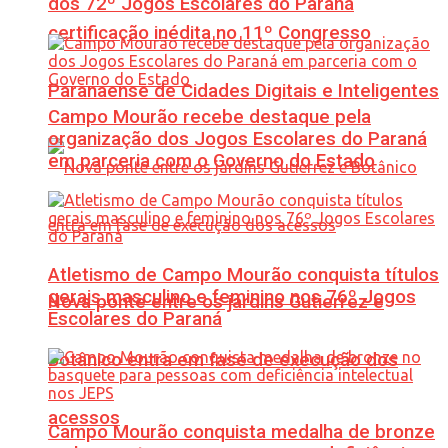
dos 72º Jogos Escolares do Paraná
certificação inédita no 11º Congresso
Paranaense de Cidades Digitais e Inteligentes
Campo Mourão recebe destaque pela
organização dos Jogos Escolares do Paraná
em parceria com o Governo do Estado
Atletismo de Campo Mourão conquista títulos
gerais masculino e feminino nos 76º Jogos
Nova ponte entre os jardins Gutierrez e
Escolares do Paraná
Botânico entra em fase de execução dos
acessos
Campo Mourão conquista medalha de bronze