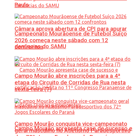
Paulo
Câmara aprova abertura de CPI para apurar
Campeonato Mourãoense de Futebol Suíço
2026 começa neste sábado com 12
denúncias do SAMU
confrontos
Campo Mourão abre inscrições para a 4ª
etapa do Circuito de Corridas de Rua nesta
sexta-feira (7)
Campo Mourão conquista vice-campeonato
Campo Mourão apresenta case de sucesso e
geral masculino no Atletismo Paradesportivo