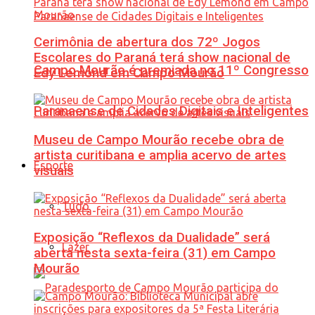
Cerimônia de abertura dos 72º Jogos
Escolares do Paraná terá show nacional de
Campo Mourão é premiada no 11º Congresso
Edy Lemond em Campo Mourão
Paranaense de Cidades Digitais e Inteligentes
Museu de Campo Mourão recebe obra de
artista curitibana e amplia acervo de artes
Esporte
visuais
Tudo
Exposição “Reflexos da Dualidade” será
Lazer
aberta nesta sexta-feira (31) em Campo
Mourão