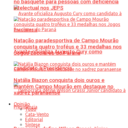
no basquete para pessoas com deficiência
intelectual nos JEPS
Natação paradesportiva de Campo Mourão
conquista quatro troféus e 33 medalhas nos
Avante oficializa Augusto Cury como
Jogos Escolares do Paraná
candidato à Presidência
Natália Biazon conquista dois ouros e
mantém Campo Mourão em destaque no
xadrez paranaense
Opinião
Tudo
Cata-Vento
Editorial
Síntese