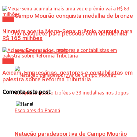
Campo Mourão conquista medalha de bronze
Geral
Ninguém acerta Mega-Sena; prêmio acumula para
no basquete para pessoas com deficiência
R$ 165 milhões
intelectual nos JEPS
Geral
Acicam: Empresários, gestores e contabilistas em
palestra sobre Reforma Tributária
Comente este post
Natação paradesportiva de Campo Mourão