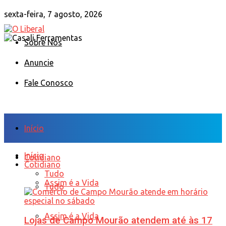
sexta-feira, 7 agosto, 2026
Sobre Nós
Anuncie
Fale Conosco
Início
Início
Cotidiano
Cotidiano
Tudo
Assim é a Vida
Tudo
Assim é a Vida
Lojas de Campo Mourão atendem até às 17