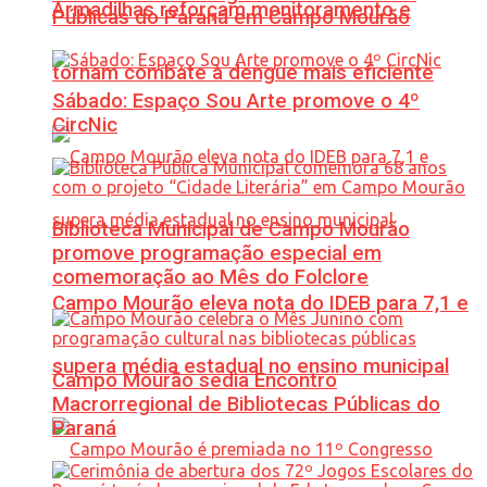
Armadilhas reforçam monitoramento e
Públicas do Paraná em Campo Mourão
tornam combate à dengue mais eficiente
Sábado: Espaço Sou Arte promove o 4º
CircNic
Biblioteca Municipal de Campo Mourão
promove programação especial em
comemoração ao Mês do Folclore
Campo Mourão eleva nota do IDEB para 7,1 e
supera média estadual no ensino municipal
Campo Mourão sedia Encontro
Macrorregional de Bibliotecas Públicas do
Paraná