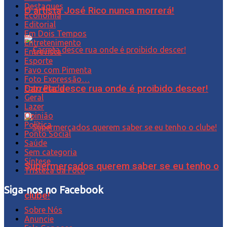
Destaques
O artista José Rico nunca morrerá!
Economia
Editorial
Em Dois Tempos
Entretenimento
Entrevista
Esporte
Favo com Pimenta
Foto Expressão…
Carreta desce rua onde é proibido descer!
Foto Piada
Geral
Lazer
Opinião
Política
Ponto Social
Saúde
Sem categoria
Síntese
Supermercados querem saber se eu tenho o
Tristeza da Foto
Siga-nos no Facebook
clube!
Sobre Nós
Anuncie