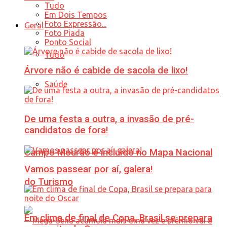
Tudo
Em Dois Tempos
Foto Expressão...
Geral
Foto Piada
Ponto Social
Tudo
Árvore não é cabide de sacola de lixo!
Saúde
De uma festa a outra, a invasão de pré-
candidatos de fora!
Campo Mourão é incluído no Mapa Nacional
Vamos passear por aí, galera!
do Turismo
Em clima de final de Copa, Brasil se prepara