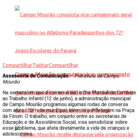
Compartilhar
Twittar
Compartilhar
Campo Mourão conquista vice-campeonato
Assessoria de Comunicação
–
Prefeitura de Campo
Mourão
geral masculino no Atletismo Paradesportivo
Na semana em que é comemorado o Dia Mundial de Combate
ao Trabalho Infantil (12 de junho), a administração municipal
de Campo Mourão programou algumas rodas de conversa
dos 72º Jogos Escolares do Paraná
com alunos da rede municipal, além de panfletagem na Praça
da Fórum. O trabalho, em conjunto entre as secretarias de
Educação e de Assistência Social, visa sensibilizar sobre
esse problema, que afeta diretamente a vida de crianças e
adolescentes.