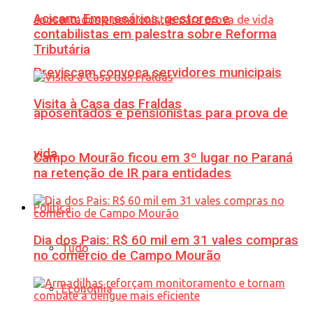
Acicam: Empresários, gestores e
contabilistas em palestra sobre Reforma
Tributária
Previscam convoca servidores municipais
Visita à Casa das Fraldas
aposentados e pensionistas para prova de
vida
Campo Mourão ficou em 3º lugar no Paraná
na retenção de IR para entidades
Política
Dia dos Pais: R$ 60 mil em 31 vales compras
Tudo
no comércio de Campo Mourão
Economia