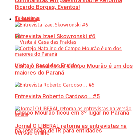
contabilistas em palestra sobre Reforma
Ricardo Borges, Eventos!
Tributária
Entrevista
Entrevista Izael Skowronski #6
Visita à Casa das Fraldas
Cortejo Natalino de Campo Mourão é um dos
maiores do Paraná
Entrevista Roberto Cardoso… #5
Campo Mourão ficou em 3º lugar no Paraná
Jornal O LIBERAL retoma as entrevistas na
na retenção de IR para entidades
versão online