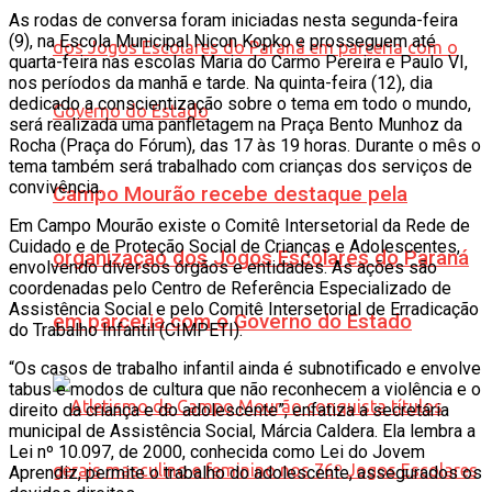
As rodas de conversa foram iniciadas nesta segunda-feira
(9), na Escola Municipal Nicon Kopko e prosseguem até
quarta-feira nas escolas Maria do Carmo Pereira e Paulo VI,
nos períodos da manhã e tarde. Na quinta-feira (12), dia
dedicado a conscientização sobre o tema em todo o mundo,
será realizada uma panfletagem na Praça Bento Munhoz da
Rocha (Praça do Fórum), das 17 às 19 horas. Durante o mês o
tema também será trabalhado com crianças dos serviços de
convivência.
Campo Mourão recebe destaque pela
Em Campo Mourão existe o Comitê Intersetorial da Rede de
Cuidado e de Proteção Social de Crianças e Adolescentes,
organização dos Jogos Escolares do Paraná
envolvendo diversos órgãos e entidades. As ações são
coordenadas pelo Centro de Referência Especializado de
Assistência Social e pelo Comitê Intersetorial de Erradicação
em parceria com o Governo do Estado
do Trabalho Infantil (CIMPETI).
“Os casos de trabalho infantil ainda é subnotificado e envolve
tabus e modos de cultura que não reconhecem a violência e o
direito da criança e do adolescente”, enfatiza a secretária
municipal de Assistência Social, Márcia Caldera. Ela lembra a
Lei nº 10.097, de 2000, conhecida como Lei do Jovem
Aprendiz, permite o trabalho do adolescente, assegurados os