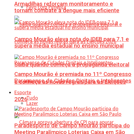
Armadilhas reforçam monitoramento e
Favo com Pimenta
tornam combate à dengue mais eficiente
Campo Mourão eleva nota do IDEB para 7,1 e
supera média estadual no ensino municipal
Saiba quando começa a propaganda eleitoral
Campo Mourão é premiada no 11º Congresso
Paranaense de Cidades Digitais e Inteligentes
e conheça as novas regras para as Eleições
Esporte
Tudo
2026
Lazer
Paradesporto de Campo Mourão participa do
Meeting Paralímpico Loterias Caixa em São