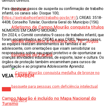
devidos direitos.
Para denunciar casos de suspeita ou confirmação de trabalho
infantil, os canais são: Disque 100;
(
https://ipetrabalhoinfantil.trabalho.gov.br/#!/
); CREAS: 3518-
4408; Conselho Tutelar; Ouvidoria Geral do Município (156).
Atletismo de Campo Mourão conquista títulos
NÚMEROS EM CAMPO MOURÃO
Em 2024, o Comitê constatou 9 casos de trabalho infantil, que
foram encaminhados ao CREAS e aos CRAS. Nesses casos,
gerais masculino e feminino nos 76º Jogos
as equipes realizam atendimentos às famílias e ao
adolescente, com orientações que visam sensibilizar os
responsáveis sobre seu papel protetivo e de oportunizar as
Escolares do Paraná
crianças atividades educativas, de esporte, lazer e cultura. Os
órgãos de proteção também encaminham para cursos de
qualificação e ao programa Adolescente Aprendiz.
VEJA
TAMBÉM
Geral
Campo Mourão é incluído no Mapa Nacional do
Turismo