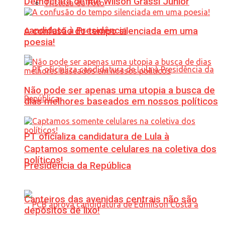
Democrata define Wilson Grassi Júnior
Tristeza da Foto
candidato à Presidência
A confusão do tempo silenciada em uma
poesia!
Não pode ser apenas uma utopia a busca de
dias melhores baseados em nossos políticos
PT oficializa candidatura de Lula à
Captamos somente celulares na coletiva dos
políticos!
Presidência da República
Canteiros das avenidas centrais não são
depósitos de lixo!