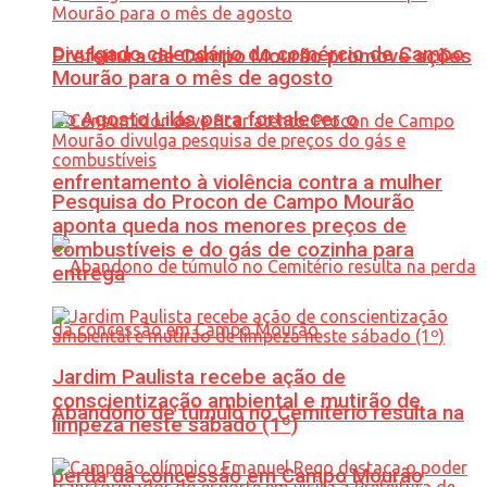
Divulgado calendário do comércio de Campo
Prefeitura de Campo Mourão promove ações
Mourão para o mês de agosto
do Agosto Lilás para fortalecer o
enfrentamento à violência contra a mulher
Pesquisa do Procon de Campo Mourão
aponta queda nos menores preços de
combustíveis e do gás de cozinha para
entrega
Jardim Paulista recebe ação de
conscientização ambiental e mutirão de
Abandono de túmulo no Cemitério resulta na
limpeza neste sábado (1º)
perda da concessão em Campo Mourão