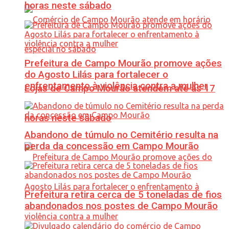
horas neste sábado
Prefeitura de Campo Mourão promove ações
do Agosto Lilás para fortalecer o
enfrentamento à violência contra a mulher
Lojas de Campo Mourão atendem até às 17
horas neste sábado
Abandono de túmulo no Cemitério resulta na
perda da concessão em Campo Mourão
Prefeitura retira cerca de 5 toneladas de fios
abandonados nos postes de Campo Mourão