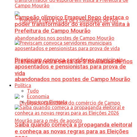
Campeão olímpico Emanuel Rego destaca o
poder transformador do esporte em visita à
Prefeitura de Campo Mourão
Previscam convoca servidores municipais
Prefeitura retira cerca de 5 toneladas de fios
aposentados e pensionistas para prova de
vida
abandonados nos postes de Campo Mourão
Política
Tudo
Economia
Favo com Pimenta
Saiba quando começa a propaganda eleitoral
e conheça as novas regras para as Eleições