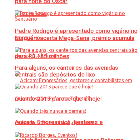
para noite do Oscar
Padre Rodrigo é apresentado como vigário no
Santuário
Ninguém acerta Mega-Sena; prêmio acumula
para R$ 165 milhões
Para alguns, os canteiros das avenidas
centrais são depósitos de lixo
Quando 2013 parece que é hoje!
Acicam: Empresários, gestores e
Quando três nunca é demais!