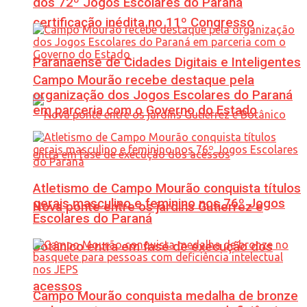
dos 72º Jogos Escolares do Paraná
certificação inédita no 11º Congresso
Paranaense de Cidades Digitais e Inteligentes
Campo Mourão recebe destaque pela
organização dos Jogos Escolares do Paraná
em parceria com o Governo do Estado
Atletismo de Campo Mourão conquista títulos
gerais masculino e feminino nos 76º Jogos
Nova ponte entre os jardins Gutierrez e
Escolares do Paraná
Botânico entra em fase de execução dos
acessos
Campo Mourão conquista medalha de bronze