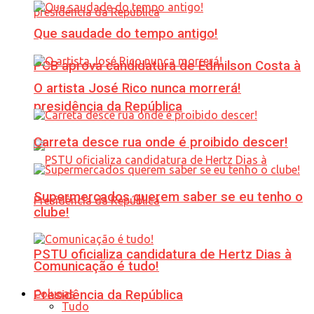
Que saudade do tempo antigo!
PCB aprova candidatura de Edmilson Costa à
O artista José Rico nunca morrerá!
presidência da República
Carreta desce rua onde é proibido descer!
Supermercados querem saber se eu tenho o
clube!
PSTU oficializa candidatura de Hertz Dias à
Comunicação é tudo!
Colunas
Presidência da República
Tudo