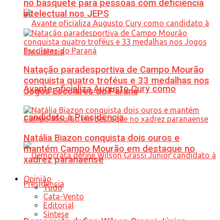
no basquete para pessoas com deficiência
intelectual nos JEPS
Natação paradesportiva de Campo Mourão
conquista quatro troféus e 33 medalhas nos
Avante oficializa Augusto Cury como
Jogos Escolares do Paraná
candidato à Presidência
Natália Biazon conquista dois ouros e
mantém Campo Mourão em destaque no
xadrez paranaense
Opinião
Tudo
Cata-Vento
Editorial
Síntese