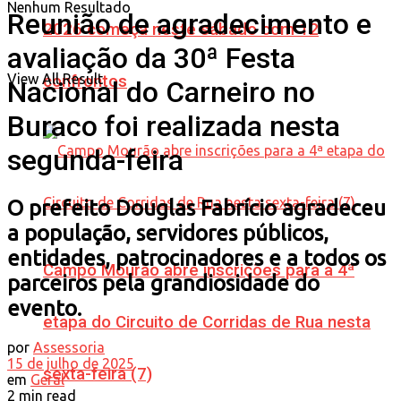
Nenhum Resultado
Reunião de agradecimento e
2026 começa neste sábado com 12
avaliação da 30ª Festa
View All Result
confrontos
Nacional do Carneiro no
Buraco foi realizada nesta
segunda-feira
O prefeito Douglas Fabrício agradeceu
a população, servidores públicos,
entidades, patrocinadores e a todos os
Campo Mourão abre inscrições para a 4ª
parceiros pela grandiosidade do
evento.
etapa do Circuito de Corridas de Rua nesta
por
Assessoria
15 de julho de 2025
sexta-feira (7)
em
Geral
2 min read