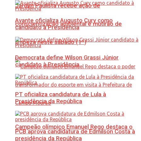
Jardim Paulista recebe ação de
Avante oficializa Augusto Cury como
conscientização ambiental e mutirão de
candidato à Presidência
limpeza neste sábado (1º)
Democrata define Wilson Grassi Júnior
candidato à Presidência
PT oficializa candidatura de Lula à
Presidência da República
Campeão olímpico Emanuel Rego destaca o
PCB aprova candidatura de Edmilson Costa à
presidência da República