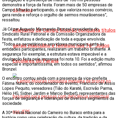
demonstra a força da festa. Foram mais de 50 empresas de
Campo Mourão participando, o que valoriza nosso comércio,
gera renda e reforça o orgulho de sermos mourãoenses”,
ressaltou.
Já Cézar Augusto Massareto Bronzel, presidente do
Atletismo de Campo Mourão conquista títulos
Sindicato Rural Patronal e da Comissão Organizadora da
festa, enfatizou a dedicação de toda a equipe envolvida.
“Todos os secretários e servidores municipais, junto às
gerais masculino e feminino nos 76º Jogos
entidades participantes, realizaram um trabalho brilhante. A
segurança foi exemplar, a estrutura estava impecável e a
divulgação feita pela imprensa foi nota 10. Foi a edição muito
Escolares do Paraná
especial e importantíssima, em todos os sentidos”, afirmou
Bronzel.
O encontro contou ainda com a presença da vice-prefeita
Fátima Nunes; do coordenador do evento, Francisco de Assis
Lopes Pequito; vereadores (Tião do Karatê, Escrivão Parma,
Hélio HG, Sidnei Jardim e Marcio Berbet); representantes das
forças de segurança e lideranças de diversos segmentos da
sociedade.
A 30ª Festa Nacional do Carneiro no Buraco entra para a
história como uma celebração da cultura, da tradição e da