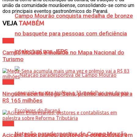
união da comunidade mourãoense, consolidando-se como um
dos principais eventos gastronômicos do Paraná.
Campo Mourão conquista medalha de bronze
VEJA
TAMBÉM
no basquete para pessoas com deficiência
Geral
intelectual nos JEPS
Campo Mourão é incluído no Mapa Nacional do
Turismo
Geral
Ninguém acerta Mega-Sena; prêmio acumula para
R$ 165 milhões
Geral
Natação paradesportiva de Campo Mourão
Acicam: Empresários, gestores e contabilistas em