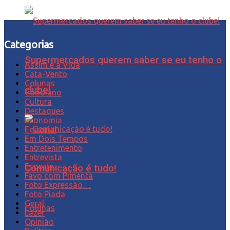
Categorias
Supermercados querem saber se eu tenho o
Assim é a Vida
Cata-Vento
Colunas
clube!
Cotidiano
Cultura
Destaques
Economia
Editorial
Em Dois Tempos
Entretenimento
Entrevista
Esporte
Comunicação é tudo!
Favo com Pimenta
Foto Expressão…
Foto Piada
Geral
Colunas
Lazer
Opinião