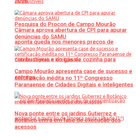
2026
Pesquisa do Procon de Campo Mourão
Câmara aprova abertura de CPI para apurar
denúncias do SAMU
aponta queda nos menores preços de
combustíveis e do gás de cozinha para
Campo Mourão apresenta case de sucesso e
entrega
certificação inédita no 11º Congresso
Paranaense de Cidades Digitais e Inteligentes
Nova ponte entre os jardins Gutierrez e
Botânico entra em fase de execução dos
acessos