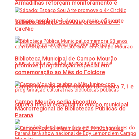
Armadilhas reforçam monitoramento e
tornam combate à dengue mais eficiente
Sábado: Espaço Sou Arte promove o 4º
CircNic
Biblioteca Municipal de Campo Mourão
promove programação especial em
comemoração ao Mês do Folclore
Campo Mourão eleva nota do IDEB para 7,1 e
Campo Mourão sedia Encontro
supera média estadual no ensino municipal
Macrorregional de Bibliotecas Públicas do
Paraná