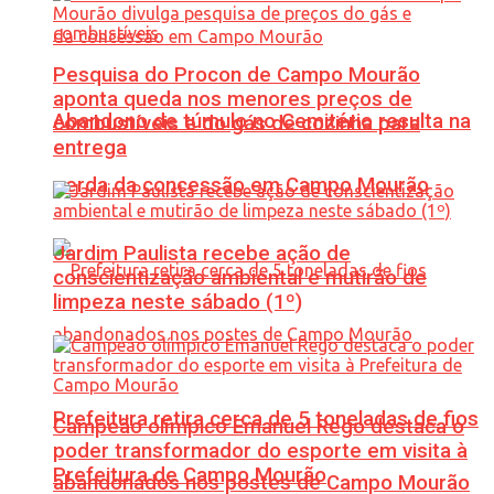
Pesquisa do Procon de Campo Mourão
aponta queda nos menores preços de
Abandono de túmulo no Cemitério resulta na
combustíveis e do gás de cozinha para
entrega
perda da concessão em Campo Mourão
Jardim Paulista recebe ação de
conscientização ambiental e mutirão de
limpeza neste sábado (1º)
Prefeitura retira cerca de 5 toneladas de fios
Campeão olímpico Emanuel Rego destaca o
poder transformador do esporte em visita à
Prefeitura de Campo Mourão
abandonados nos postes de Campo Mourão