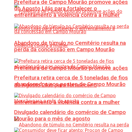
Prefeitura de Campo Mourão promove ações
do Agosto Lilás para fortalecer o
enfrentamento à violência contra a mulher
Abandono de túmulo no Cemitério resulta na
perda da concessão em Campo Mourão
Prefeitura de Campo Mourão promove ações
Prefeitura retira cerca de 5 toneladas de fios
abandonados nos postes de Campo Mourão
do Agosto Lilás para fortalecer o
enfrentamento à violência contra a mulher
Divulgado calendário do comércio de Campo
Mourão para o mês de agosto