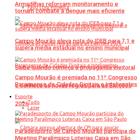
Armadilhas reforçam monitoramento e
Favo com Pimenta
tornam combate à dengue mais eficiente
Campo Mourão eleva nota do IDEB para 7,1 e
supera média estadual no ensino municipal
Saiba quando começa a propaganda eleitoral
Campo Mourão é premiada no 11º Congresso
Paranaense de Cidades Digitais e Inteligentes
e conheça as novas regras para as Eleições
Esporte
Tudo
2026
Lazer
Paradesporto de Campo Mourão participa do
Meeting Paralímpico Loterias Caixa em São