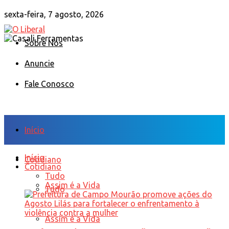
sexta-feira, 7 agosto, 2026
Sobre Nós
Anuncie
Fale Conosco
Início
Início
Cotidiano
Cotidiano
Tudo
Assim é a Vida
Tudo
Assim é a Vida