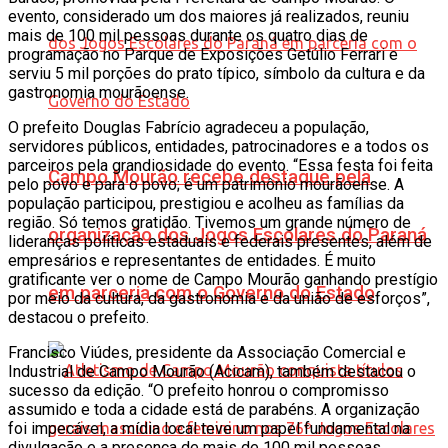
evento, considerado um dos maiores já realizados, reuniu
mais de 100 mil pessoas durante os quatro dias de
programação no Parque de Exposições Getúlio Ferrari e
serviu 5 mil porções do prato típico, símbolo da cultura e da
gastronomia mourãoense.
O prefeito Douglas Fabrício agradeceu a população,
servidores públicos, entidades, patrocinadores e a todos os
parceiros pela grandiosidade do evento. “Essa festa foi feita
Campo Mourão recebe destaque pela
pelo povo e para o povo; é um patrimônio mourãoense. A
população participou, prestigiou e acolheu as famílias da
região. Só temos gratidão. Tivemos um grande número de
organização dos Jogos Escolares do Paraná
lideranças políticas estaduais e federais presentes, além de
empresários e representantes de entidades. É muito
gratificante ver o nome de Campo Mourão ganhando prestígio
em parceria com o Governo do Estado
por meio da cultura, da gastronomia e da união de esforços”,
destacou o prefeito.
Francisco Viúdes, presidente da Associação Comercial e
Industrial de Campo Mourão (Acicam), também destacou o
sucesso da edição. “O prefeito honrou o compromisso
assumido e toda a cidade está de parabéns. A organização
foi impecável, a mídia local teve um papel fundamental na
divulgação e a presença de mais de 100 mil pessoas