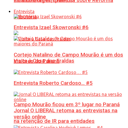
Ricardo Borges, Eventos!
contabilistas em palestra sobre Reforma
Entrevista
Tributária
Entrevista Izael Skowronski #6
Cortejo Natalino de Campo Mourão é um dos
Visita à Casa das Fraldas
maiores do Paraná
Entrevista Roberto Cardoso… #5
Campo Mourão ficou em 3º lugar no Paraná
Jornal O LIBERAL retoma as entrevistas na
versão online
na retenção de IR para entidades