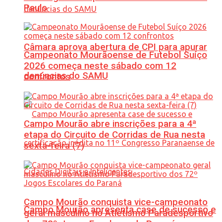
Paulo
Câmara aprova abertura de CPI para apurar
Campeonato Mourãoense de Futebol Suíço
2026 começa neste sábado com 12
denúncias do SAMU
confrontos
Campo Mourão abre inscrições para a 4ª
etapa do Circuito de Corridas de Rua nesta
sexta-feira (7)
Campo Mourão conquista vice-campeonato
Campo Mourão apresenta case de sucesso e
geral masculino no Atletismo Paradesportivo