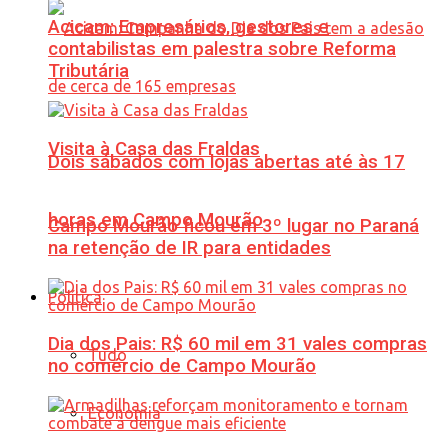
Acicam: Empresários, gestores e
contabilistas em palestra sobre Reforma
Tributária
Visita à Casa das Fraldas
Dois sábados com lojas abertas até às 17
horas em Campo Mourão
Campo Mourão ficou em 3º lugar no Paraná
na retenção de IR para entidades
Política
Dia dos Pais: R$ 60 mil em 31 vales compras
Tudo
no comércio de Campo Mourão
Economia