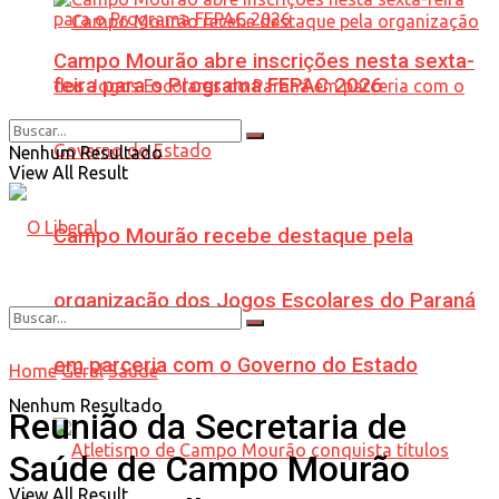
Campo Mourão abre inscrições nesta sexta-
feira para o Programa FEPAC 2026
Nenhum Resultado
View All Result
Campo Mourão recebe destaque pela
organização dos Jogos Escolares do Paraná
em parceria com o Governo do Estado
Home
Geral
Saúde
Nenhum Resultado
Reunião da Secretaria de
Saúde de Campo Mourão
View All Result