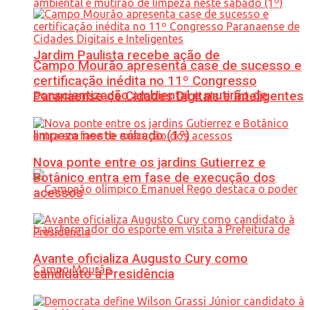
Jardim Paulista recebe ação de
Campo Mourão apresenta case de sucesso e
certificação inédita no 11º Congresso
conscientização ambiental e mutirão de
Paranaense de Cidades Digitais e Inteligentes
limpeza neste sábado (1º)
Nova ponte entre os jardins Gutierrez e
Botânico entra em fase de execução dos
acessos
Avante oficializa Augusto Cury como
candidato à Presidência