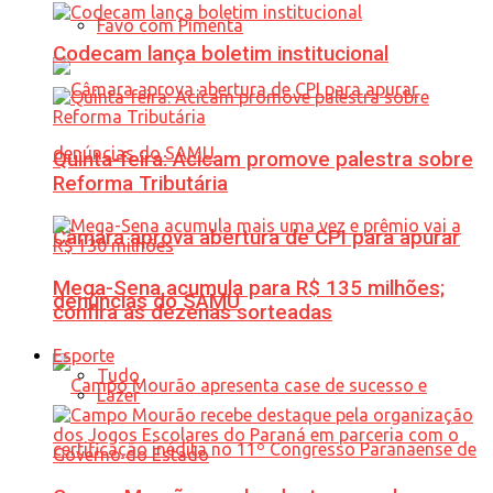
Favo com Pimenta
Codecam lança boletim institucional
Quinta-feira: Acicam promove palestra sobre
Reforma Tributária
Câmara aprova abertura de CPI para apurar
Mega-Sena acumula para R$ 135 milhões;
denúncias do SAMU
confira as dezenas sorteadas
Esporte
Tudo
Lazer