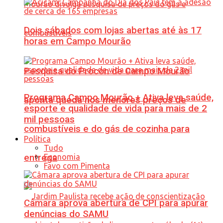
Dois sábados com lojas abertas até às 17
horas em Campo Mourão
Pesquisa do Procon de Campo Mourão
Programa Campo Mourão + Ativa leva saúde,
aponta queda nos menores preços de
esporte e qualidade de vida para mais de 2
mil pessoas
combustíveis e do gás de cozinha para
Política
Tudo
Economia
entrega
Favo com Pimenta
Câmara aprova abertura de CPI para apurar
denúncias do SAMU