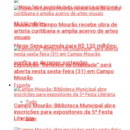
Museu de Campo Mourão recebe obra de
artista curitibana e amplia acervo de artes
visuais
Mega-Sena acumula para R$ 135 milhões;
confira as dezenas sorteadas
Exposição “Reflexos da Dualidade” será
aberta nesta sexta-feira (31) em Campo
Mourão
Esporte
Tudo
Campo Mourão: Biblioteca Municipal abre
inscrições para expositores da 5ª Festa
Literária
Lazer