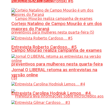
para R$ 150 milhões
Entrevista Izael Skowronski #6
Cortejo Natalino de Campo Mourão é um dos
maiores do Paraná
Entrevista Roberto Cardoso… #5
Campo Mourão realiza campanha de exames
preventivos para mulheres nesta quarta-feira
Jornal O LIBERAL retoma as entrevistas na
versão online
(5)
Entrevista Carolina Hodniuk Lemos… #4