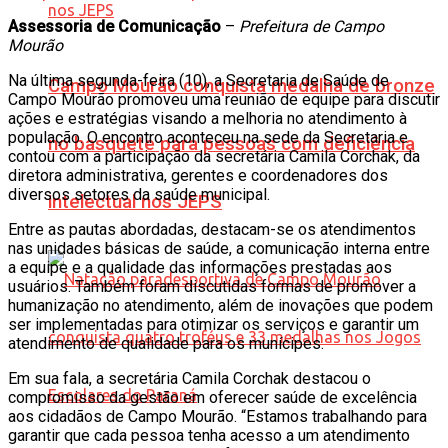
Assessoria de Comunicação
–
Prefeitura de Campo
Mourão
Na última segunda-feira (10), a Secretaria de Saúde de
Campo Mourão conquista medalha de bronze
Campo Mourão promoveu uma reunião de equipe para discutir
ações e estratégias visando a melhoria no atendimento à
população. O encontro aconteceu na sede da Secretaria e
no basquete para pessoas com deficiência
contou com a participação da secretária Camila Corchak, da
diretora administrativa, gerentes e coordenadores dos
diversos setores da saúde municipal.
intelectual nos JEPS
Entre as pautas abordadas, destacam-se os atendimentos
nas unidades básicas de saúde, a comunicação interna entre
a equipe e a qualidade das informações prestadas aos
usuários. Também foram discutidas formas de promover a
humanização no atendimento, além de inovações que podem
ser implementadas para otimizar os serviços e garantir um
atendimento de qualidade para os munícipes.
Em sua fala, a secretária Camila Corchak destacou o
compromisso da gestão em oferecer saúde de excelência
aos cidadãos de Campo Mourão. “Estamos trabalhando para
garantir que cada pessoa tenha acesso a um atendimento