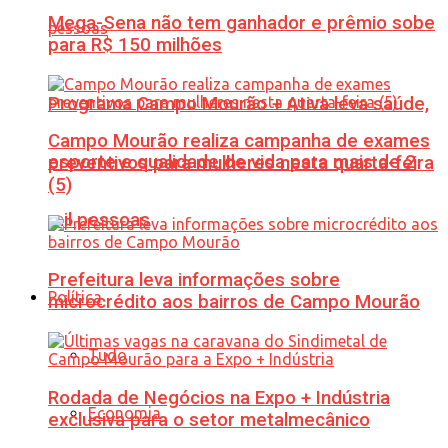
Mega-Sena não tem ganhador e prêmio sobe
para R$ 150 milhões
Programa Campo Mourão + Ativa leva saúde,
Campo Mourão realiza campanha de exames
esporte e qualidade de vida para mais de 2
preventivos para mulheres nesta quarta-feira
(5)
mil pessoas
Prefeitura leva informações sobre
Política
microcrédito aos bairros de Campo Mourão
Tudo
Rodada de Negócios na Expo + Indústria
Economia
exclusiva para o setor metalmecânico