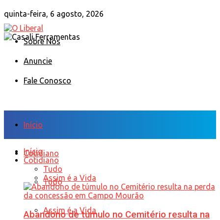
quinta-feira, 6 agosto, 2026
Sobre Nós
Anuncie
Fale Conosco
Início
Início
Cotidiano
Cotidiano
Tudo
Assim é a Vida
Tudo
Assim é a Vida
Abandono de túmulo no Cemitério resulta na