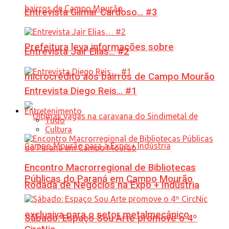
Entrevista Gilmar Cardoso… #3
Prefeitura leva informações sobre
Entrevista Jair Elias… #2
microcrédito aos bairros de Campo Mourão
Entrevista Diego Reis… #1
Entretenimento
Tudo
Cultura
Encontro Macrorregional de Bibliotecas
Públicas do Paraná em Campo Mourão
Rodada de Negócios na Expo + Indústria
exclusiva para o setor metalmecânico
Sábado: Espaço Sou Arte promove o 4º