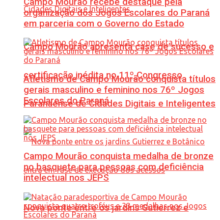
Campo Mourão recebe destaque pela
organização dos Jogos Escolares do Paraná
em parceria com o Governo do Estado
Campo Mourão apresenta case de sucesso e
certificação inédita no 11º Congresso
Atletismo de Campo Mourão conquista títulos
gerais masculino e feminino nos 76º Jogos
Escolares do Paraná
Paranaense de Cidades Digitais e Inteligentes
Campo Mourão conquista medalha de bronze
no basquete para pessoas com deficiência
intelectual nos JEPS
Nova ponte entre os jardins Gutierrez e