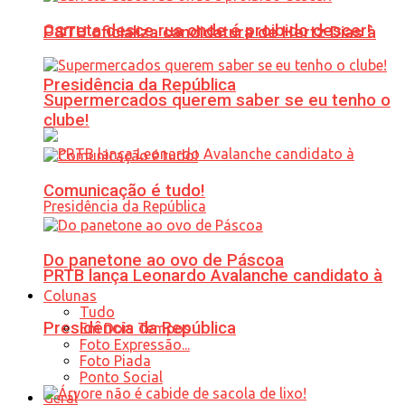
Carreta desce rua onde é proibido descer!
PSTU oficializa candidatura de Hertz Dias à
Presidência da República
Supermercados querem saber se eu tenho o
clube!
Comunicação é tudo!
Do panetone ao ovo de Páscoa
PRTB lança Leonardo Avalanche candidato à
Colunas
Tudo
Presidência da República
Em Dois Tempos
Foto Expressão...
Foto Piada
Ponto Social
Geral