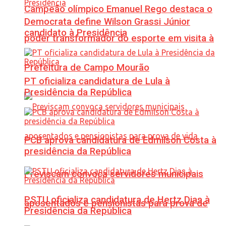
Campeão olímpico Emanuel Rego destaca o
Democrata define Wilson Grassi Júnior
candidato à Presidência
poder transformador do esporte em visita à
Prefeitura de Campo Mourão
PT oficializa candidatura de Lula à
Presidência da República
PCB aprova candidatura de Edmilson Costa à
presidência da República
Previscam convoca servidores municipais
PSTU oficializa candidatura de Hertz Dias à
aposentados e pensionistas para prova de
Presidência da República