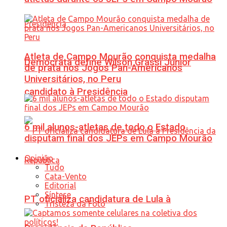
Atleta de Campo Mourão conquista medalha
Democrata define Wilson Grassi Júnior
de prata nos Jogos Pan-Americanos
Universitários, no Peru
candidato à Presidência
6 mil alunos-atletas de todo o Estado
disputam final dos JEPs em Campo Mourão
Opinião
Tudo
Cata-Vento
Editorial
Síntese
PT oficializa candidatura de Lula à
Tristeza da Foto