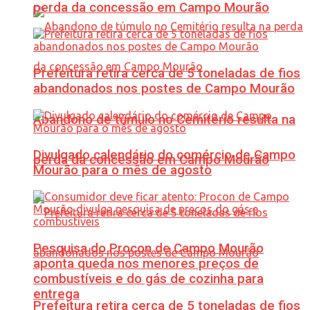
perda da concessão em Campo Mourão
Prefeitura retira cerca de 5 toneladas de fios
abandonados nos postes de Campo Mourão
Abandono de túmulo no Cemitério resulta na
Divulgado calendário do comércio de Campo
perda da concessão em Campo Mourão
Mourão para o mês de agosto
Pesquisa do Procon de Campo Mourão
aponta queda nos menores preços de
combustíveis e do gás de cozinha para
entrega
Prefeitura retira cerca de 5 toneladas de fios