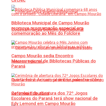
CircNic
Biblioteca Municipal de Campo Mourão
promove programação especial em
Codecam lança boletim institucional
comemoração ao Mês do Folclore
Campo Mourão sedia Encontro
Macrorregional de Bibliotecas Públicas do
Paraná
Quinta-feira: Acicam promove palestra sobre
Cerimônia de abertura dos 72º Jogos
Reforma Tributária
Escolares do Paraná terá show nacional de
Edy Lemond em Campo Mourão