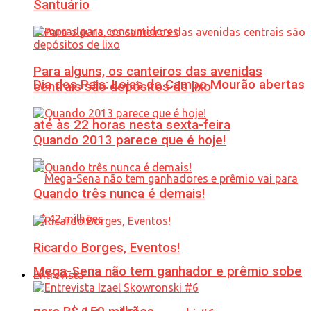
Santuário
Para alguns, os canteiros das avenidas
Dia dos Pais: Lojas de Campo Mourão abertas
centrais são depósitos de lixo
até às 22 horas nesta sexta-feira
Quando 2013 parece que é hoje!
Quando três nunca é demais!
Ricardo Borges, Eventos!
Mega-Sena não tem ganhador e prêmio sobe
Entrevista