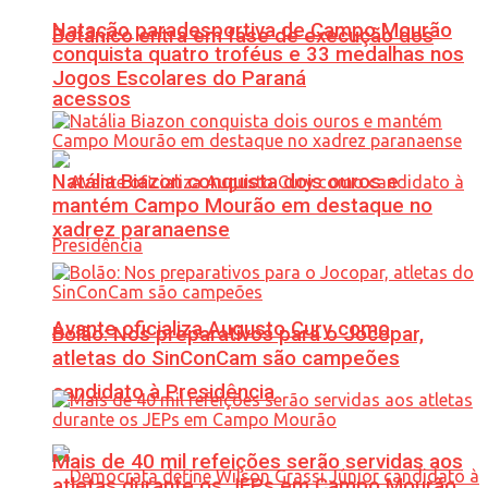
Natação paradesportiva de Campo Mourão
Botânico entra em fase de execução dos
conquista quatro troféus e 33 medalhas nos
Jogos Escolares do Paraná
acessos
Natália Biazon conquista dois ouros e
mantém Campo Mourão em destaque no
xadrez paranaense
Avante oficializa Augusto Cury como
Bolão: Nos preparativos para o Jocopar,
atletas do SinConCam são campeões
candidato à Presidência
Mais de 40 mil refeições serão servidas aos
atletas durante os JEPs em Campo Mourão