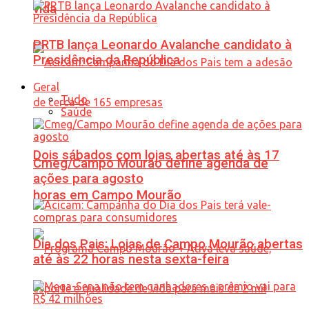
vida
PRTB lança Leonardo Avalanche candidato à
Presidência da República
Geral
Tudo
Saúde
Dois sábados com lojas abertas até às 17
Cmeg/Campo Mourão define agenda de
ações para agosto
horas em Campo Mourão
Dia dos Pais: Lojas de Campo Mourão abertas
até às 22 horas nesta sexta-feira