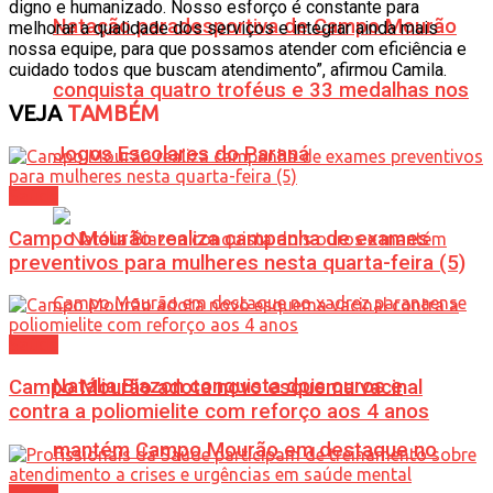
digno e humanizado. Nosso esforço é constante para
Natação paradesportiva de Campo Mourão
melhorar a qualidade dos serviços e integrar ainda mais
nossa equipe, para que possamos atender com eficiência e
cuidado todos que buscam atendimento”, afirmou Camila.
conquista quatro troféus e 33 medalhas nos
VEJA
TAMBÉM
Jogos Escolares do Paraná
Saúde
Campo Mourão realiza campanha de exames
preventivos para mulheres nesta quarta-feira (5)
Saúde
Natália Biazon conquista dois ouros e
Campo Mourão adota novo esquema vacinal
contra a poliomielite com reforço aos 4 anos
mantém Campo Mourão em destaque no