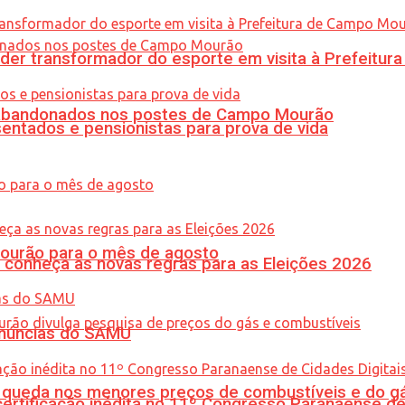
er transformador do esporte em visita à Prefeitu
os abandonados nos postes de Campo Mourão
entados e pensionistas para prova de vida
Mourão para o mês de agosto
 conheça as novas regras para as Eleições 2026
enúncias do SAMU
queda nos menores preços de combustíveis e do gá
tificação inédita no 11º Congresso Paranaense de C