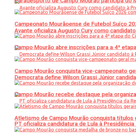
Paradesporto de Campo Mourão participa do M
Campeonato Mourãoense de Futebol Suíço 20
Avante oficializa Augusto Cury como candidato
Campo Mourão abre inscrições para a 4ª etapa 
Campo Mourão conquista vice-campeonato gera
Democrata define Wilson Grassi Júnior candida
Campo Mourão recebe destaque pela organiza
Atletismo de Campo Mourão conquista títulos 
PT oficializa candidatura de Lula à Presidência