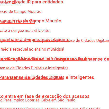
retenção de IR para entidades
 no comércio de Campo Mourão
enúncias do SAMU
combate à dengue mais eficiente
upera média estadual no ensino municipal
tificação inédita no 11º Congresso Paranaense de C
ranaense de Cidades Digitais e Inteligentes
nico entra em fase de execução dos acessos