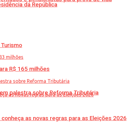
esidência da República
 Turismo
ara R$ 165 milhões
 em palestra sobre Reforma Tributária
 conheça as novas regras para as Eleições 2026