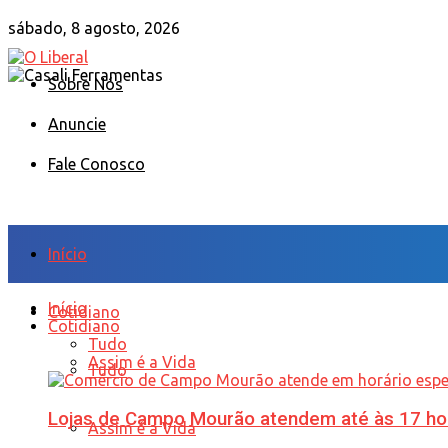
sábado, 8 agosto, 2026
Sobre Nós
Anuncie
Fale Conosco
Início
Início
Cotidiano
Cotidiano
Tudo
Assim é a Vida
Tudo
Lojas de Campo Mourão atendem até às 17 ho
Assim é a Vida