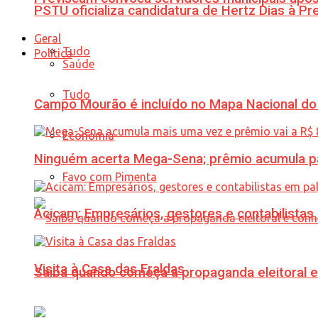
PSTU oficializa candidatura de Hertz Dias à Pr
Geral
Tudo
Política
Saúde
Tudo
Campo Mourão é incluído no Mapa Nacional do
Economia
Ninguém acerta Mega-Sena; prêmio acumula p
Favo com Pimenta
Acicam: Empresários, gestores e contabilistas
Visita à Casa das Fraldas
Saiba quando começa a propaganda eleitoral e