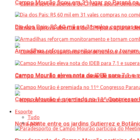
Campo Mourão ficou em 3º lugar no Paraná na 
Dia dos Pais: R$ 60 mil em 31 vales compras
Câmara aprova abertura de CPI para apurar d
Armadilhas reforçam monitoramento e tornam 
Campo Mourão eleva nota do IDEB para 7,1 e s
Campo Mourão apresenta case de sucesso e cer
Campo Mourão é premiada no 11º Congresso Pa
Esporte
Tudo
Lazer
Nova ponte entre os jardins Gutierrez e Botâ