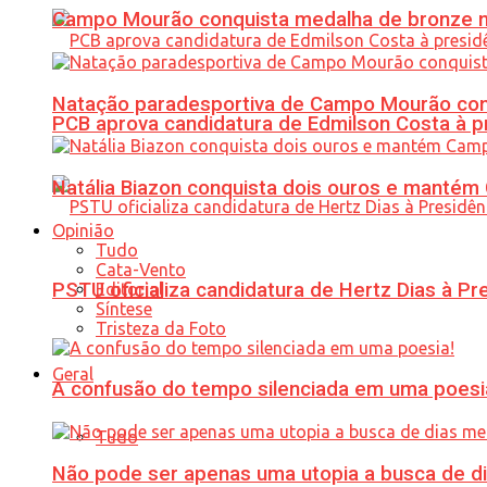
Campo Mourão conquista medalha de bronze no
Natação paradesportiva de Campo Mourão conq
PCB aprova candidatura de Edmilson Costa à p
Natália Biazon conquista dois ouros e mant
Opinião
Tudo
Cata-Vento
PSTU oficializa candidatura de Hertz Dias à Pr
Editorial
Síntese
Tristeza da Foto
Geral
A confusão do tempo silenciada em uma poesi
Tudo
Não pode ser apenas uma utopia a busca de d