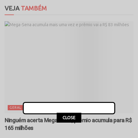
VEJA
TAMBÉM
GERAL
CLOSE
Ninguém acerta Mega-Sena; prêmio acumula para R$
165 milhões