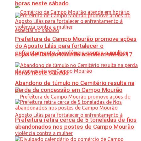
horas neste sábado
Prefeitura de Campo Mourão promove ações
do Agosto Lilás para fortalecer o
enfrentamento à violência contra a mulher
Lojas de Campo Mourão atendem até às 17
horas neste sábado
Abandono de túmulo no Cemitério resulta na
perda da concessão em Campo Mourão
Prefeitura retira cerca de 5 toneladas de fios
abandonados nos postes de Campo Mourão