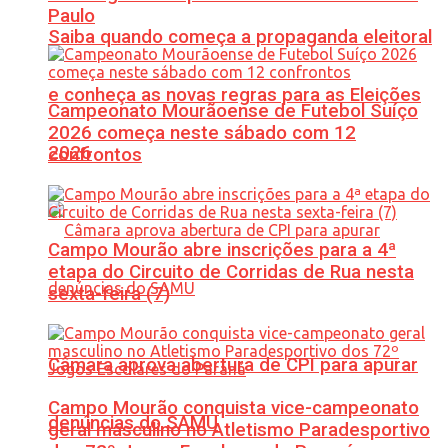
Paulo
Saiba quando começa a propaganda eleitoral
e conheça as novas regras para as Eleições
Campeonato Mourãoense de Futebol Suíço
2026 começa neste sábado com 12
2026
confrontos
Campo Mourão abre inscrições para a 4ª
etapa do Circuito de Corridas de Rua nesta
sexta-feira (7)
Câmara aprova abertura de CPI para apurar
Campo Mourão conquista vice-campeonato
denúncias do SAMU
geral masculino no Atletismo Paradesportivo