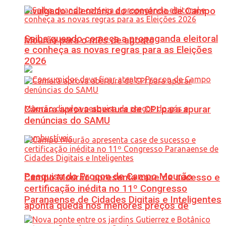
Divulgado calendário do comércio de Campo
Saiba quando começa a propaganda eleitoral
Mourão para o mês de agosto
e conheça as novas regras para as Eleições
2026
Câmara aprova abertura de CPI para apurar
denúncias do SAMU
Pesquisa do Procon de Campo Mourão
Campo Mourão apresenta case de sucesso e
certificação inédita no 11º Congresso
Paranaense de Cidades Digitais e Inteligentes
aponta queda nos menores preços de