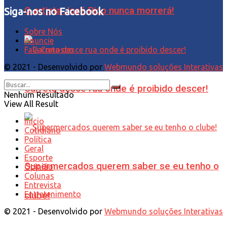
O artista José Rico nunca morrerá!
Siga-nos no Facebook
Sobre Nós
Anuncie
Fale Conosco
© 2021 - Desenvolvido por
Webmundo soluções Interativas
Carreta desce rua onde é proibido descer!
Nenhum Resultado
View All Result
Início
Cotidiano
Política
Geral
Esporte
Supermercados querem saber se eu tenho o
Opinião
Colunas
Entrevista
Entretenimento
clube!
© 2021 - Desenvolvido por
Webmundo soluções Interativas