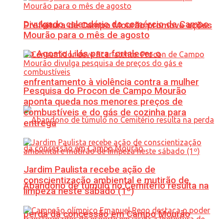
Divulgado calendário do comércio de Campo
Prefeitura de Campo Mourão promove ações
Mourão para o mês de agosto
do Agosto Lilás para fortalecer o
enfrentamento à violência contra a mulher
Pesquisa do Procon de Campo Mourão
aponta queda nos menores preços de
combustíveis e do gás de cozinha para
entrega
Jardim Paulista recebe ação de
conscientização ambiental e mutirão de
Abandono de túmulo no Cemitério resulta na
limpeza neste sábado (1º)
perda da concessão em Campo Mourão