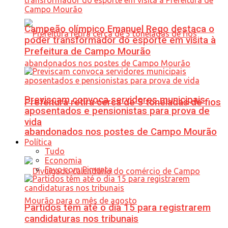
Campeão olímpico Emanuel Rego destaca o
poder transformador do esporte em visita à
Prefeitura de Campo Mourão
Previscam convoca servidores municipais
Prefeitura retira cerca de 5 toneladas de fios
aposentados e pensionistas para prova de
vida
abandonados nos postes de Campo Mourão
Política
Tudo
Economia
Favo com Pimenta
Partidos têm até o dia 15 para registrarem
candidaturas nos tribunais