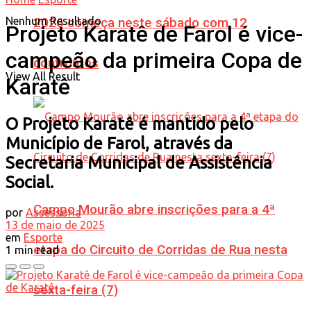
Nenhum Resultado
2026 começa neste sábado com 12
Projeto Karatê de Farol é vice-
campeão da primeira Copa de
confrontos
View All Result
Karatê
O Projeto Karatê é mantido pelo
Município de Farol, através da
Secretaria Municipal de Assistência
Social.
Campo Mourão abre inscrições para a 4ª
por
Assessoria
13 de maio de 2025
em
Esporte
etapa do Circuito de Corridas de Rua nesta
1 min read
sexta-feira (7)