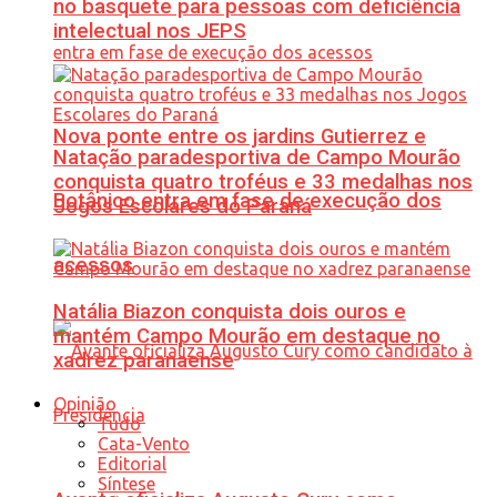
no basquete para pessoas com deficiência
intelectual nos JEPS
Nova ponte entre os jardins Gutierrez e
Natação paradesportiva de Campo Mourão
conquista quatro troféus e 33 medalhas nos
Botânico entra em fase de execução dos
Jogos Escolares do Paraná
acessos
Natália Biazon conquista dois ouros e
mantém Campo Mourão em destaque no
xadrez paranaense
Opinião
Tudo
Cata-Vento
Editorial
Síntese