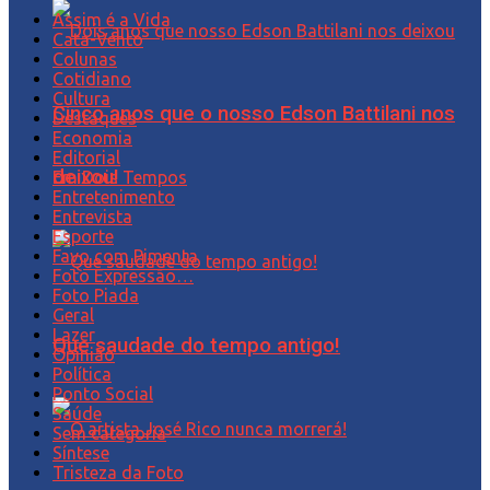
Assim é a Vida
Cata-Vento
Colunas
Cotidiano
Cultura
Cinco anos que o nosso Edson Battilani nos
Destaques
Economia
Editorial
deixou!
Em Dois Tempos
Entretenimento
Entrevista
Esporte
Favo com Pimenta
Foto Expressão…
Foto Piada
Geral
Lazer
Que saudade do tempo antigo!
Opinião
Política
Ponto Social
Saúde
Sem categoria
Síntese
Tristeza da Foto