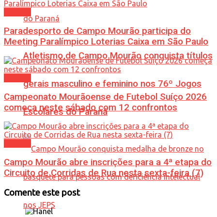
Esporte
Paradesporto de Campo Mourão participa do
Meeting Paralímpico Loterias Caixa em São Paulo
Atletismo de Campo Mourão conquista títulos
Esporte
gerais masculino e feminino nos 76º Jogos
Campeonato Mourãoense de Futebol Suíço 2026
começa neste sábado com 12 confrontos
Escolares do Paraná
Esporte
Campo Mourão abre inscrições para a 4ª etapa do
Circuito de Corridas de Rua nesta sexta-feira (7)
Comente este post