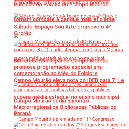
Armadilhas reforçam monitoramento e
Públicas do Paraná em Campo Mourão
tornam combate à dengue mais eficiente
Sábado: Espaço Sou Arte promove o 4º
CircNic
Biblioteca Municipal de Campo Mourão
promove programação especial em
comemoração ao Mês do Folclore
Campo Mourão eleva nota do IDEB para 7,1 e
supera média estadual no ensino municipal
Campo Mourão sedia Encontro
Macrorregional de Bibliotecas Públicas do
Paraná