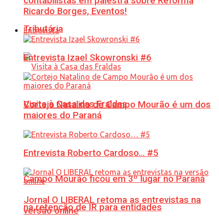
contabilistas em palestra sobre Reforma
Ricardo Borges, Eventos!
Tributária
Entrevista
Entrevista Izael Skowronski #6
Visita à Casa das Fraldas
Cortejo Natalino de Campo Mourão é um dos
maiores do Paraná
Entrevista Roberto Cardoso… #5
Campo Mourão ficou em 3º lugar no Paraná
Jornal O LIBERAL retoma as entrevistas na
na retenção de IR para entidades
versão online