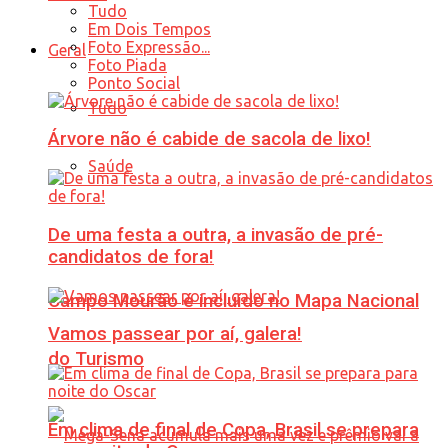
Tudo
Em Dois Tempos
Foto Expressão...
Geral
Foto Piada
Ponto Social
Tudo
Árvore não é cabide de sacola de lixo!
Saúde
De uma festa a outra, a invasão de pré-
candidatos de fora!
Campo Mourão é incluído no Mapa Nacional
Vamos passear por aí, galera!
do Turismo
Em clima de final de Copa, Brasil se prepara