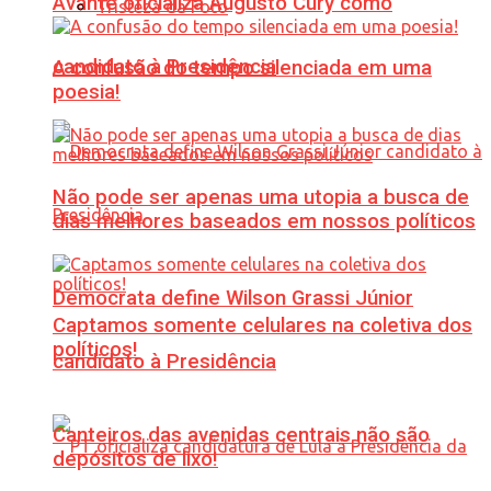
Avante oficializa Augusto Cury como
Tristeza da Foto
candidato à Presidência
A confusão do tempo silenciada em uma
poesia!
Não pode ser apenas uma utopia a busca de
dias melhores baseados em nossos políticos
Democrata define Wilson Grassi Júnior
Captamos somente celulares na coletiva dos
políticos!
candidato à Presidência
Canteiros das avenidas centrais não são
depósitos de lixo!