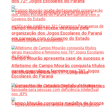
dos 72º Jogos Escolares do Paraná
Campo Mourão recebe destaque pela
organização dos Jogos Escolares do Paraná
em parceria com o Governo do Estado
Campo Mourão apresenta case de sucesso e
Atletismo de Campo Mourão conquista títulos
gerais masculino e feminino nos 76º Jogos
certificação inédita no 11º Congresso
Escolares do Paraná
Paranaense de Cidades Digitais e Inteligentes
Campo Mourão conquista medalha de bronze