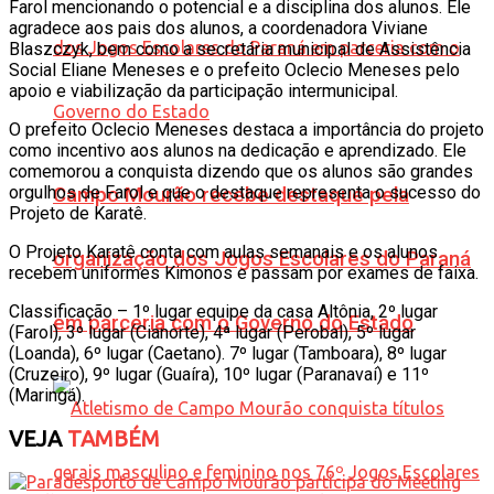
Farol mencionando o potencial e a disciplina dos alunos. Ele
agradece aos pais dos alunos, a coordenadora Viviane
Blaszczyk, bem como a secretária municipal de Assistência
Social Eliane Meneses e o prefeito Oclecio Meneses pelo
apoio e viabilização da participação intermunicipal.
O prefeito Oclecio Meneses destaca a importância do projeto
como incentivo aos alunos na dedicação e aprendizado. Ele
comemorou a conquista dizendo que os alunos são grandes
orgulhos de Farol e que o destaque representa o sucesso do
Campo Mourão recebe destaque pela
Projeto de Karatê.
O Projeto Karatê conta com aulas semanais e os alunos
organização dos Jogos Escolares do Paraná
recebem uniformes Kimonos e passam por exames de faixa.
Classificação – 1º lugar equipe da casa Altônia, 2º lugar
em parceria com o Governo do Estado
(Farol), 3º lugar (Cianorte), 4ª lugar (Perobal), 5º lugar
(Loanda), 6º lugar (Caetano). 7º lugar (Tamboara), 8º lugar
(Cruzeiro), 9º lugar (Guaíra), 10º lugar (Paranavaí) e 11º
(Maringá).
VEJA
TAMBÉM