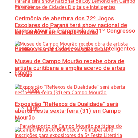
Cerimônia de abertura dos 72º Jogos
Escolares do Paraná terá show nacional de
Campo Mourão é premiada no 11º Congresso
Edy Lemond em Campo Mourão
Paranaense de Cidades Digitais e Inteligentes
Museu de Campo Mourão recebe obra de
artista curitibana e amplia acervo de artes
Esporte
visuais
Tudo
Exposição “Reflexos da Dualidade” será
Lazer
aberta nesta sexta-feira (31) em Campo
Mourão