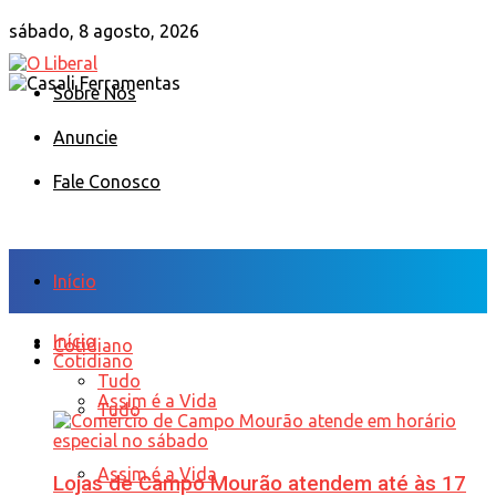
sábado, 8 agosto, 2026
Sobre Nós
Anuncie
Fale Conosco
Início
Início
Cotidiano
Cotidiano
Tudo
Assim é a Vida
Tudo
Assim é a Vida
Lojas de Campo Mourão atendem até às 17