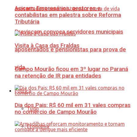
Acicam: Empresários, gestores e
contabilistas em palestra sobre Reforma
Tributária
Previscam convoca servidores municipais
Visita à Casa das Fraldas
aposentados e pensionistas para prova de
vida
Campo Mourão ficou em 3º lugar no Paraná
na retenção de IR para entidades
Política
Dia dos Pais: R$ 60 mil em 31 vales compras
Tudo
no comércio de Campo Mourão
Economia