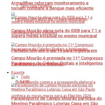
Armadilhas reforçam monitoramento e
Favo com Pimenta
tornam combate à dengue mais eficiente
Campo Mourão eleva nota do IDEB para 7,1 e
supera média estadual no ensino municipal
Partidos têm até o dia 15 para registrarem
Campo Mourão é premiada no 11º Congresso
Paranaense de Cidades Digitais e Inteligentes
candidaturas nos tribunais
Esporte
Tudo
Lazer
Paradesporto de Campo Mourão participa do
Meeting Paralímpico Loterias Caixa em São