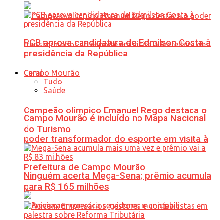
PCB aprova candidatura de Edmilson Costa à
presidência da República
Geral
Tudo
Saúde
Campeão olímpico Emanuel Rego destaca o
Campo Mourão é incluído no Mapa Nacional
do Turismo
poder transformador do esporte em visita à
Prefeitura de Campo Mourão
Ninguém acerta Mega-Sena; prêmio acumula
para R$ 165 milhões