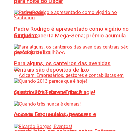
para noite do Oscar
Padre Rodrigo é apresentado como vigário no
Santuário
Ninguém acerta Mega-Sena; prêmio acumula
para R$ 165 milhões
Para alguns, os canteiros das avenidas
centrais são depósitos de lixo
Quando 2013 parece que é hoje!
Acicam: Empresários, gestores e
Quando três nunca é demais!