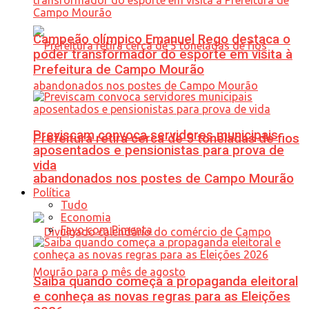
Campeão olímpico Emanuel Rego destaca o
poder transformador do esporte em visita à
Prefeitura de Campo Mourão
Previscam convoca servidores municipais
Prefeitura retira cerca de 5 toneladas de fios
aposentados e pensionistas para prova de
vida
abandonados nos postes de Campo Mourão
Política
Tudo
Economia
Favo com Pimenta
Saiba quando começa a propaganda eleitoral
e conheça as novas regras para as Eleições