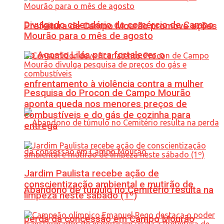
Divulgado calendário do comércio de Campo
Prefeitura de Campo Mourão promove ações
Mourão para o mês de agosto
do Agosto Lilás para fortalecer o
enfrentamento à violência contra a mulher
Pesquisa do Procon de Campo Mourão
aponta queda nos menores preços de
combustíveis e do gás de cozinha para
entrega
Jardim Paulista recebe ação de
conscientização ambiental e mutirão de
Abandono de túmulo no Cemitério resulta na
limpeza neste sábado (1º)
perda da concessão em Campo Mourão