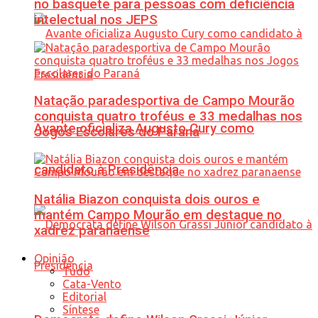
no basquete para pessoas com deficiência
intelectual nos JEPS
Natação paradesportiva de Campo Mourão
conquista quatro troféus e 33 medalhas nos
Avante oficializa Augusto Cury como
Jogos Escolares do Paraná
candidato à Presidência
Natália Biazon conquista dois ouros e
mantém Campo Mourão em destaque no
xadrez paranaense
Opinião
Tudo
Cata-Vento
Editorial
Síntese