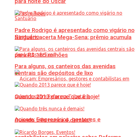
para noite do Oscar
Padre Rodrigo é apresentado como vigário no
Santuário
Ninguém acerta Mega-Sena; prêmio acumula
para R$ 165 milhões
Para alguns, os canteiros das avenidas
centrais são depósitos de lixo
Quando 2013 parece que é hoje!
Acicam: Empresários, gestores e
Quando três nunca é demais!