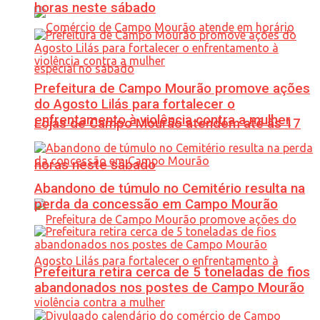
horas neste sábado
Prefeitura de Campo Mourão promove ações
do Agosto Lilás para fortalecer o
enfrentamento à violência contra a mulher
Lojas de Campo Mourão atendem até às 17
horas neste sábado
Abandono de túmulo no Cemitério resulta na
perda da concessão em Campo Mourão
Prefeitura retira cerca de 5 toneladas de fios
abandonados nos postes de Campo Mourão