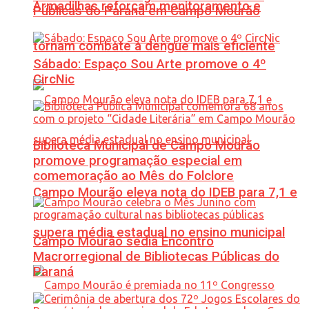
Armadilhas reforçam monitoramento e
Públicas do Paraná em Campo Mourão
tornam combate à dengue mais eficiente
Sábado: Espaço Sou Arte promove o 4º
CircNic
Biblioteca Municipal de Campo Mourão
promove programação especial em
comemoração ao Mês do Folclore
Campo Mourão eleva nota do IDEB para 7,1 e
supera média estadual no ensino municipal
Campo Mourão sedia Encontro
Macrorregional de Bibliotecas Públicas do
Paraná