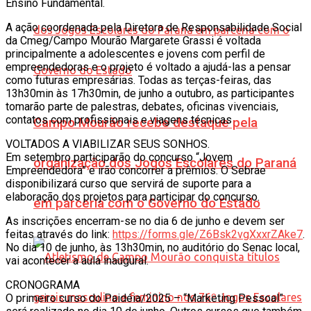
Ensino Fundamental.
A ação coordenada pela Diretora de Responsabilidade Social
da Cmeg/Campo Mourão Margarete Grassi é voltada
principalmente a adolescentes e jovens com perfil de
empreendedoras e o projeto é voltado a ajudá-las a pensar
como futuras empresárias. Todas as terças-feiras, das
13h30min às 17h30min, de junho a outubro, as participantes
tomarão parte de palestras, debates, oficinas vivenciais,
contatos com profissionais e viagens técnicas
Campo Mourão recebe destaque pela
VOLTADOS A VIABILIZAR SEUS SONHOS.
Em setembro participarão do concurso “Jovem
organização dos Jogos Escolares do Paraná
Empreendedora” e irão concorrer a prêmios. O Sebrae
disponibilizará curso que servirá de suporte para a
elaboração dos projetos para participar do concurso.
em parceria com o Governo do Estado
As inscrições encerram-se no dia 6 de junho e devem ser
feitas através do link:
https://forms.gle/Z6Bsk2vgXxxrZAke7
.
No dia 10 de junho, às 13h30min, no auditório do Senac local,
vai acontecer a aula inaugural.
CRONOGRAMA
O primeiro curso do Paidéia/2025 – “Marketing Pessoal”