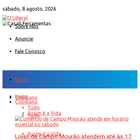
sábado, 8 agosto, 2026
Sobre Nós
Anuncie
Fale Conosco
Início
Início
Cotidiano
Cotidiano
Tudo
Assim é a Vida
Tudo
Assim é a Vida
Lojas de Campo Mourão atendem até às 17