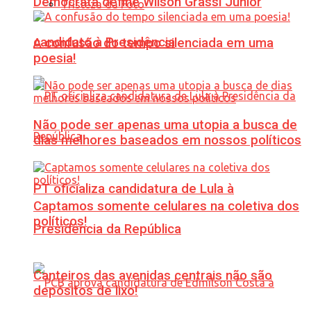
Democrata define Wilson Grassi Júnior
Tristeza da Foto
candidato à Presidência
A confusão do tempo silenciada em uma
poesia!
Não pode ser apenas uma utopia a busca de
dias melhores baseados em nossos políticos
PT oficializa candidatura de Lula à
Captamos somente celulares na coletiva dos
políticos!
Presidência da República
Canteiros das avenidas centrais não são
depósitos de lixo!