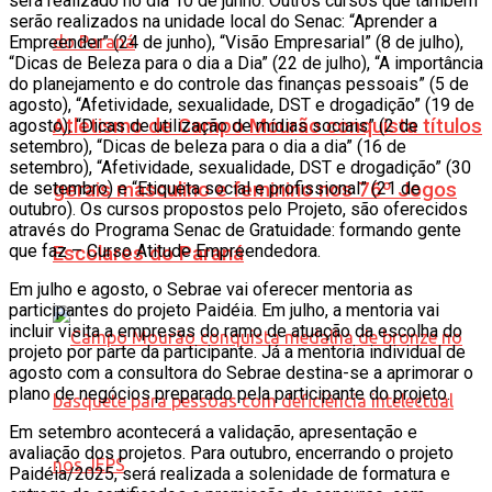
será realizado no dia 10 de junho. Outros cursos que também
serão realizados na unidade local do Senac: “Aprender a
Empreender” (24 de junho), “Visão Empresarial” (8 de julho),
“Dicas de Beleza para o dia a Dia” (22 de julho), “A importância
do planejamento e do controle das finanças pessoais” (5 de
agosto), “Afetividade, sexualidade, DST e drogadição” (19 de
Atletismo de Campo Mourão conquista títulos
agosto), “Dicas de utilização de mídias sociais” (2 de
setembro), “Dicas de beleza para o dia a dia” (16 de
setembro), “Afetividade, sexualidade, DST e drogadição” (30
gerais masculino e feminino nos 76º Jogos
de setembro) e “Etiqueta social e profissional” (21 de
outubro). Os cursos propostos pelo Projeto, são oferecidos
através do Programa Senac de Gratuidade: formando gente
que faz – Curso Atitude Empreendedora.
Escolares do Paraná
Em julho e agosto, o Sebrae vai oferecer mentoria as
participantes do projeto Paidéia. Em julho, a mentoria vai
incluir visita a empresas do ramo de atuação da escolha do
projeto por parte da participante. Já a mentoria individual de
agosto com a consultora do Sebrae destina-se a aprimorar o
plano de negócios preparado pela participante do projeto.
Em setembro acontecerá a validação, apresentação e
avaliação dos projetos. Para outubro, encerrando o projeto
Paidéia/2025, será realizada a solenidade de formatura e