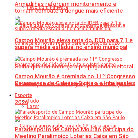
Armadilhas reforçam monitoramento e
Favo com Pimenta
tornam combate à dengue mais eficiente
Campo Mourão eleva nota do IDEB para 7,1 e
supera média estadual no ensino municipal
Saiba quando começa a propaganda eleitoral
Campo Mourão é premiada no 11º Congresso
Paranaense de Cidades Digitais e Inteligentes
e conheça as novas regras para as Eleições
Esporte
Tudo
2026
Lazer
Paradesporto de Campo Mourão participa do
Meeting Paralímpico Loterias Caixa em São