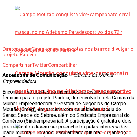
Diretoras da Cmeg foram as escolas nos bairros divulgar o
projeto Paideia
Compartilhar
Twittar
Compartilhar
Campo Mourão conquista vice-campeonato
Assessoria de Comunicação
–
Câmara da Mulher
Empreendedora
geral masculino no Atletismo Paradesportivo
Encontram-se abertas as inscrições de jovens do sexo
feminino para o projeto Paideia, desenvolvido pela Câmara da
Mulher Empreendedora e Gestora de Negócios de Campo
dos 72º Jogos Escolares do Paraná
Mourão (Cmeg), em parceria com as unidades locais do
Senac, Sesc e do Sebrae, além do Sindicato Empresarial do
Comércio (Sindiempresarial). A participação é gratuita e dois
pré-requisitos devem ser preenchidos pelas interessadas:
idade mínima – 14 anos; escolaridade mínima – 5º ano do