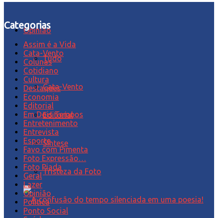
Categorias
Opinião
Assim é a Vida
Cata-Vento
Tudo
Colunas
Cotidiano
Cultura
Cata-Vento
Destaques
Economia
Editorial
Em Dois Tempos
Editorial
Entretenimento
Entrevista
Esporte
Síntese
Favo com Pimenta
Foto Expressão…
Foto Piada
Tristeza da Foto
Geral
Lazer
Opinião
Política
Ponto Social