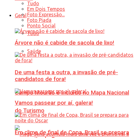
Tudo
Em Dois Tempos
Foto Expressão...
Geral
Foto Piada
Ponto Social
Tudo
Árvore não é cabide de sacola de lixo!
Saúde
De uma festa a outra, a invasão de pré-
candidatos de fora!
Campo Mourão é incluído no Mapa Nacional
Vamos passear por aí, galera!
do Turismo
Em clima de final de Copa, Brasil se prepara