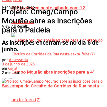
Nenhum Resultado
2026 começa neste sábado com 12
Projeto: Cmeg/Campo
Mourão abre as inscrições
confrontos
View All Result
para o Paideia
As inscrições encerram-se no dia 6 de
junho.
por
Assessoria
3 de junho de 2025
em
Geral
Campo Mourão abre inscrições para a 4ª
2 min read
etapa do Circuito de Corridas de Rua nesta
sexta-feira (7)