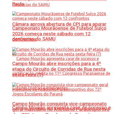
Paulo
Câmara aprova abertura de CPI para apurar
Campeonato Mourãoense de Futebol Suíço
2026 começa neste sábado com 12
denúncias do SAMU
confrontos
Campo Mourão abre inscrições para a 4ª
etapa do Circuito de Corridas de Rua nesta
sexta-feira (7)
Campo Mourão conquista vice-campeonato
Campo Mourão apresenta case de sucesso e
geral masculino no Atletismo Paradesportivo