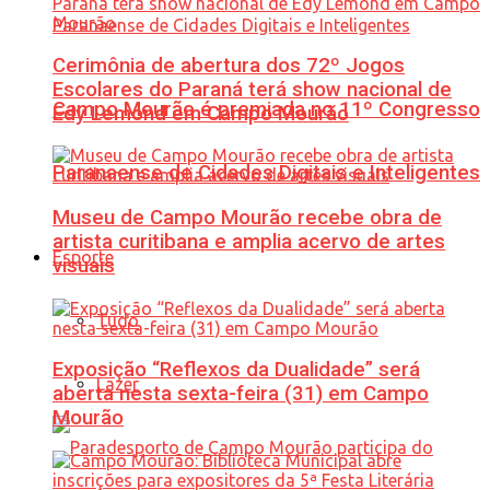
Cerimônia de abertura dos 72º Jogos
Escolares do Paraná terá show nacional de
Campo Mourão é premiada no 11º Congresso
Edy Lemond em Campo Mourão
Paranaense de Cidades Digitais e Inteligentes
Museu de Campo Mourão recebe obra de
artista curitibana e amplia acervo de artes
Esporte
visuais
Tudo
Exposição “Reflexos da Dualidade” será
Lazer
aberta nesta sexta-feira (31) em Campo
Mourão