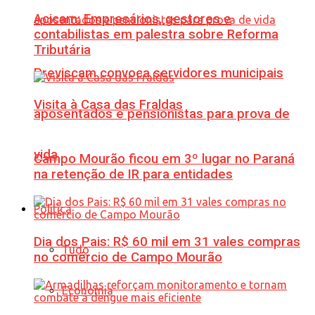
Acicam: Empresários, gestores e
contabilistas em palestra sobre Reforma
Tributária
Previscam convoca servidores municipais
Visita à Casa das Fraldas
aposentados e pensionistas para prova de
vida
Campo Mourão ficou em 3º lugar no Paraná
na retenção de IR para entidades
Política
Dia dos Pais: R$ 60 mil em 31 vales compras
Tudo
no comércio de Campo Mourão
Economia