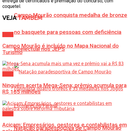
entrega de certificados e premiação do concurso, com
coquetel.
Campo Mourão conquista medalha de bronze
VEJA
TAMBÉM
no basquete para pessoas com deficiência
Geral
Campo Mourão é incluído no Mapa Nacional do
intelectual nos JEPS
Turismo
Geral
Ninguém acerta Mega-Sena; prêmio acumula para
R$ 165 milhões
Geral
Acicam: Empresários, gestores e contabilistas em
Natação paradesportiva de Campo Mourão