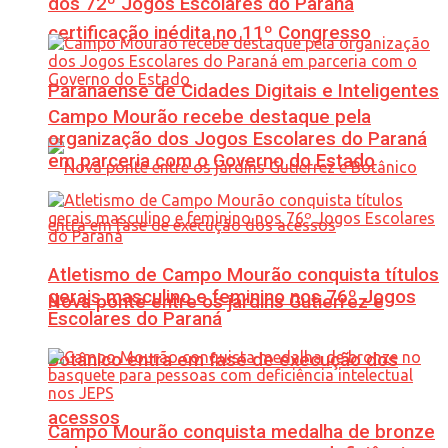
dos 72º Jogos Escolares do Paraná
certificação inédita no 11º Congresso
Paranaense de Cidades Digitais e Inteligentes
Campo Mourão recebe destaque pela
organização dos Jogos Escolares do Paraná
em parceria com o Governo do Estado
Atletismo de Campo Mourão conquista títulos
gerais masculino e feminino nos 76º Jogos
Nova ponte entre os jardins Gutierrez e
Escolares do Paraná
Botânico entra em fase de execução dos
acessos
Campo Mourão conquista medalha de bronze