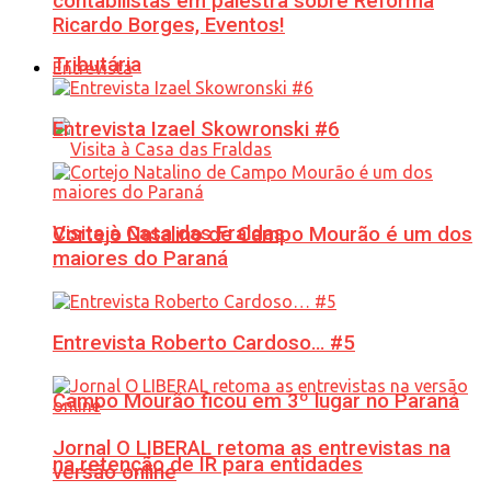
contabilistas em palestra sobre Reforma
Ricardo Borges, Eventos!
Tributária
Entrevista
Entrevista Izael Skowronski #6
Visita à Casa das Fraldas
Cortejo Natalino de Campo Mourão é um dos
maiores do Paraná
Entrevista Roberto Cardoso… #5
Campo Mourão ficou em 3º lugar no Paraná
Jornal O LIBERAL retoma as entrevistas na
na retenção de IR para entidades
versão online