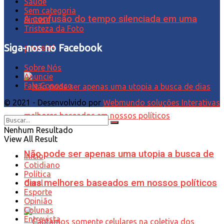
Saúde
Sem categoria
A confusão do tempo silenciada em uma
Síntese
Tristeza da Foto
Siga-nos no Facebook
poesia!
Sobre Nós
Anuncie
Fale Conosco
© 2021 - Desenvolvido por
Webmundo soluções Interativas
Nenhum Resultado
View All Result
Não pode ser apenas uma utopia a busca de
Início
Cotidiano
Política
dias melhores baseados em nossos políticos
Geral
Esporte
Opinião
Colunas
Entrevista