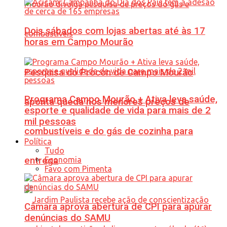
Dois sábados com lojas abertas até às 17
horas em Campo Mourão
Pesquisa do Procon de Campo Mourão
Programa Campo Mourão + Ativa leva saúde,
aponta queda nos menores preços de
esporte e qualidade de vida para mais de 2
mil pessoas
combustíveis e do gás de cozinha para
Política
Tudo
Economia
entrega
Favo com Pimenta
Câmara aprova abertura de CPI para apurar
denúncias do SAMU