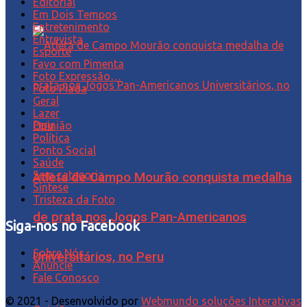
Editorial
Em Dois Tempos
Entretenimento
Entrevista
Esporte
Favo com Pimenta
Foto Expressão…
Foto Piada
Geral
Lazer
Opinião
Política
Ponto Social
Saúde
Sem categoria
Atleta de Campo Mourão conquista medalha
Síntese
Tristeza da Foto
de prata nos Jogos Pan-Americanos
Siga-nos no Facebook
Sobre Nós
Universitários, no Peru
Anuncie
Fale Conosco
© 2021 - Desenvolvido por
Webmundo soluções Interativas