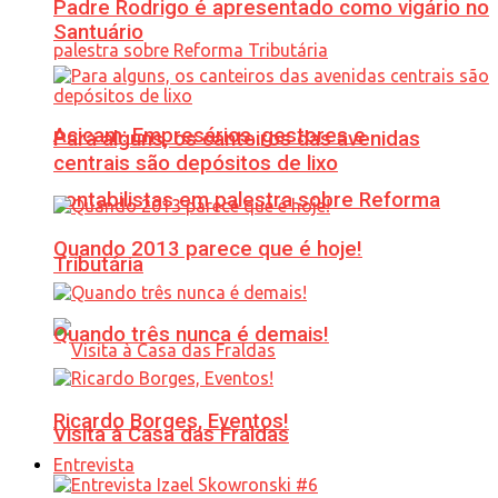
Padre Rodrigo é apresentado como vigário no
Santuário
Acicam: Empresários, gestores e
Para alguns, os canteiros das avenidas
centrais são depósitos de lixo
contabilistas em palestra sobre Reforma
Quando 2013 parece que é hoje!
Tributária
Quando três nunca é demais!
Ricardo Borges, Eventos!
Visita à Casa das Fraldas
Entrevista