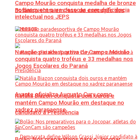
Campo Mourão conquista medalha de bronze
no basquete para pessoas com deficiência
Botânico entra em fase de execução dos
intelectual nos JEPS
acessos
Natação paradesportiva de Campo Mourão
conquista quatro troféus e 33 medalhas nos
Jogos Escolares do Paraná
Avante oficializa Augusto Cury como
Natália Biazon conquista dois ouros e
mantém Campo Mourão em destaque no
xadrez paranaense
candidato à Presidência
Bolão: Nos preparativos para o Jocopar,