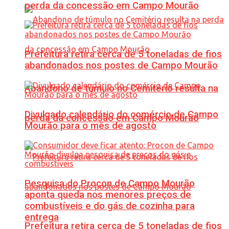
perda da concessão em Campo Mourão
Prefeitura retira cerca de 5 toneladas de fios
abandonados nos postes de Campo Mourão
Abandono de túmulo no Cemitério resulta na
Divulgado calendário do comércio de Campo
perda da concessão em Campo Mourão
Mourão para o mês de agosto
Pesquisa do Procon de Campo Mourão
aponta queda nos menores preços de
combustíveis e do gás de cozinha para
entrega
Prefeitura retira cerca de 5 toneladas de fios