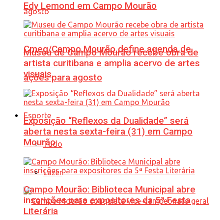
Edy Lemond em Campo Mourão
Cmeg/Campo Mourão define agenda de
Museu de Campo Mourão recebe obra de
artista curitibana e amplia acervo de artes
visuais
ações para agosto
Esporte
Exposição “Reflexos da Dualidade” será
aberta nesta sexta-feira (31) em Campo
Mourão
Tudo
Lazer
Campo Mourão: Biblioteca Municipal abre
inscrições para expositores da 5ª Festa
Literária