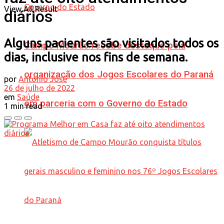
View All Result
diários
Alguns pacientes são visitados todos os
Campo Mourão recebe destaque pela
dias, inclusive nos fins de semana.
organização dos Jogos Escolares do Paraná
por
Antonio José
26 de julho de 2022
em
Saúde
em parceria com o Governo do Estado
1 min read