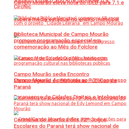
Sábado: Espaço Sou Arte promove o 4º
Campo Mourão eleva nota do IDEB para 7,1 e
CircNic
supera média estadual no ensino municipal
Biblioteca Municipal de Campo Mourão
promove programação especial em
comemoração ao Mês do Folclore
Campo Mourão sedia Encontro
Campo Mourão é premiada no 11º Congresso
Macrorregional de Bibliotecas Públicas do
Paraná
Paranaense de Cidades Digitais e Inteligentes
Cerimônia de abertura dos 72º Jogos
Escolares do Paraná terá show nacional de