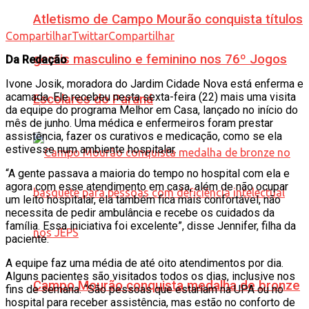
Atletismo de Campo Mourão conquista títulos
Compartilhar
Twittar
Compartilhar
gerais masculino e feminino nos 76º Jogos
Da Redação
Ivone Josik, moradora do Jardim Cidade Nova está enferma e
acamada. Ele recebeu nesta sexta-feira (22) mais uma visita
Escolares do Paraná
da equipe do programa Melhor em Casa, lançado no início do
mês de junho. Uma médica e enfermeiros foram prestar
assistência, fazer os curativos e medicação, como se ela
estivesse num ambiente hospitalar.
“A gente passava a maioria do tempo no hospital com ela e
agora com esse atendimento em casa, além de não ocupar
um leito hospitalar, ela também fica mais confortável, não
necessita de pedir ambulância e recebe os cuidados da
família. Essa iniciativa foi excelente”, disse Jennifer, filha da
paciente.
A equipe faz uma média de até oito atendimentos por dia.
Alguns pacientes são visitados todos os dias, inclusive nos
Campo Mourão conquista medalha de bronze
fins de semana. “São pessoas que estariam na UPA ou no
hospital para receber assistência, mas estão no conforto de