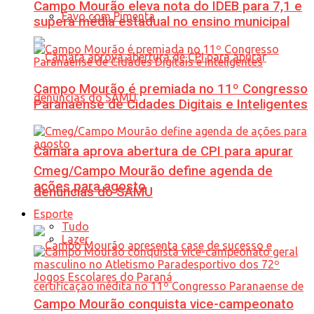
Campo Mourão eleva nota do IDEB para 7,1 e
Favo com Pimenta
supera média estadual no ensino municipal
Campo Mourão é premiada no 11º Congresso
Paranaense de Cidades Digitais e Inteligentes
Câmara aprova abertura de CPI para apurar
Cmeg/Campo Mourão define agenda de
ações para agosto
denúncias do SAMU
Esporte
Tudo
Lazer
Campo Mourão conquista vice-campeonato