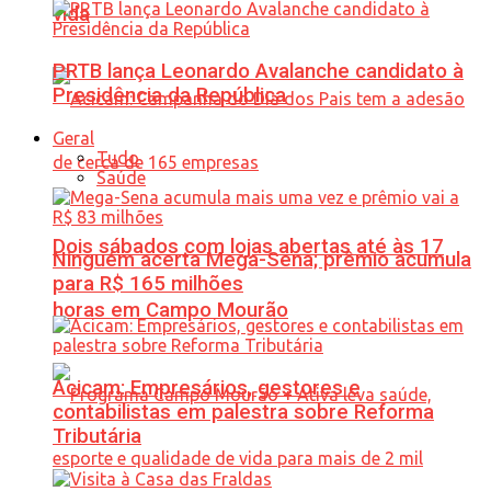
vida
PRTB lança Leonardo Avalanche candidato à
Presidência da República
Geral
Tudo
Saúde
Dois sábados com lojas abertas até às 17
Ninguém acerta Mega-Sena; prêmio acumula
para R$ 165 milhões
horas em Campo Mourão
Acicam: Empresários, gestores e
contabilistas em palestra sobre Reforma
Tributária