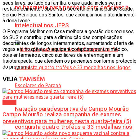
seus lares, ao lado da família, o que ajuda, inclusive, no
no basquete para pessoas com deficiência
restabelecimento”, observa o secretário municipal de Saúde,
Sérgio Henrique dos Santos, que acompanhou o atendimento
à dona Ivone.
intelectual nos JEPS
O Programa Melhor em Casa melhora a gestão dos recursos
do SUS e contribui para a diminuição das complicações
decorrentes de longos internamentos, aumentando oferta de
vagas em hospitais. A equipe é composta por um médico,
dois enfermeiros, cinco auxiliares de enfermagem e um
fisioterapeuta, que atendem os pacientes conforme protocolo
do programa.
VEJA
TAMBÉM
Saúde
Natação paradesportiva de Campo Mourão
Campo Mourão realiza campanha de exames
preventivos para mulheres nesta quarta-feira (5)
conquista quatro troféus e 33 medalhas nos