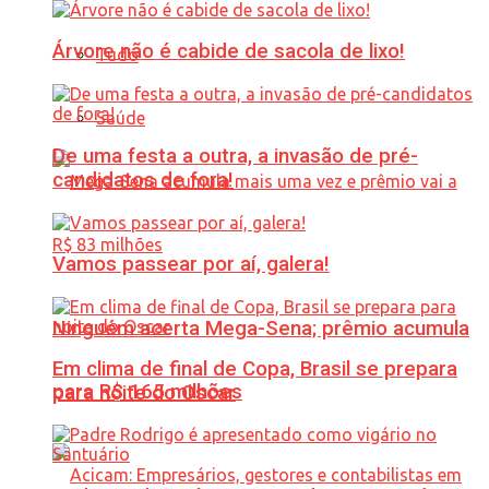
Árvore não é cabide de sacola de lixo!
Tudo
Saúde
De uma festa a outra, a invasão de pré-
candidatos de fora!
Vamos passear por aí, galera!
Ninguém acerta Mega-Sena; prêmio acumula
Em clima de final de Copa, Brasil se prepara
para R$ 165 milhões
para noite do Oscar