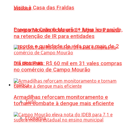
Visita à Casa das Fraldas
Programa Campo Mourão + Ativa leva saúde,
Campo Mourão ficou em 3º lugar no Paraná
na retenção de IR para entidades
esporte e qualidade de vida para mais de 2
mil pessoas
Dia dos Pais: R$ 60 mil em 31 vales compras
no comércio de Campo Mourão
Política
Armadilhas reforçam monitoramento e
Tudo
tornam combate à dengue mais eficiente
Economia