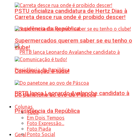
PSTU oficializa candidatura de Hertz Dias à
Carreta desce rua onde é proibido descer!
Presidência da República
Supermercados querem saber se eu tenho o
clube!
Comunicação é tudo!
PRTB lança Leonardo Avalanche candidato à
Do panetone ao ovo de Páscoa
Colunas
Presidência da República
Tudo
Em Dois Tempos
Foto Expressão...
Foto Piada
Ponto Social
Geral