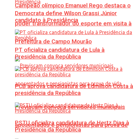
Campeão olímpico Emanuel Rego destaca o
Democrata define Wilson Grassi Júnior
candidato à Presidência
poder transformador do esporte em visita à
Prefeitura de Campo Mourão
PT oficializa candidatura de Lula à
Presidência da República
PCB aprova candidatura de Edmilson Costa à
presidência da República
Previscam convoca servidores municipais
PSTU oficializa candidatura de Hertz Dias à
aposentados e pensionistas para prova de
Presidência da República