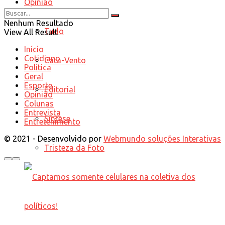
Opinião
Nenhum Resultado
Tudo
View All Result
Início
Cotidiano
Cata-Vento
Política
Geral
Esporte
Editorial
Opinião
Colunas
Entrevista
Síntese
Entretenimento
© 2021 - Desenvolvido por
Webmundo soluções Interativas
Tristeza da Foto