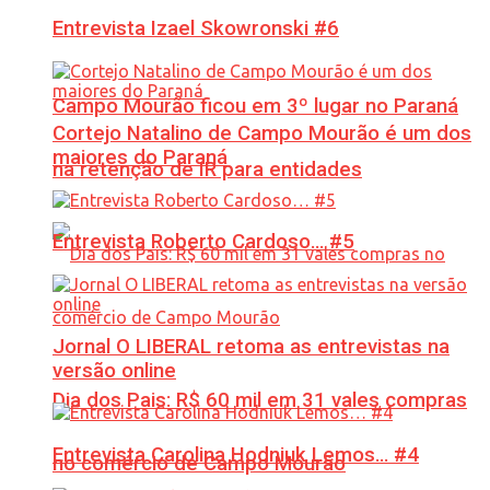
Entrevista Izael Skowronski #6
Campo Mourão ficou em 3º lugar no Paraná
Cortejo Natalino de Campo Mourão é um dos
maiores do Paraná
na retenção de IR para entidades
Entrevista Roberto Cardoso… #5
Jornal O LIBERAL retoma as entrevistas na
versão online
Dia dos Pais: R$ 60 mil em 31 vales compras
Entrevista Carolina Hodniuk Lemos… #4
no comércio de Campo Mourão