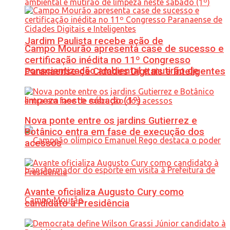
Jardim Paulista recebe ação de
Campo Mourão apresenta case de sucesso e
certificação inédita no 11º Congresso
conscientização ambiental e mutirão de
Paranaense de Cidades Digitais e Inteligentes
limpeza neste sábado (1º)
Nova ponte entre os jardins Gutierrez e
Botânico entra em fase de execução dos
acessos
Avante oficializa Augusto Cury como
candidato à Presidência