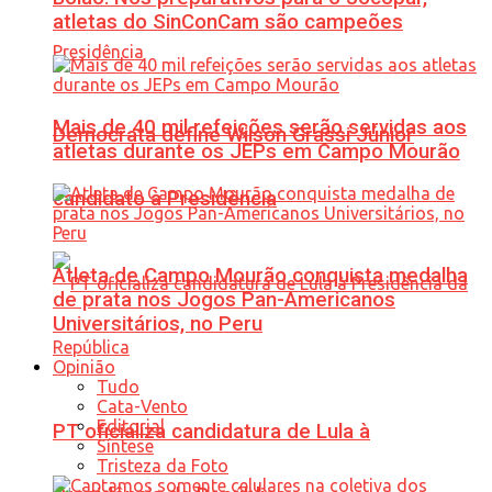
atletas do SinConCam são campeões
Mais de 40 mil refeições serão servidas aos
Democrata define Wilson Grassi Júnior
atletas durante os JEPs em Campo Mourão
candidato à Presidência
Atleta de Campo Mourão conquista medalha
de prata nos Jogos Pan-Americanos
Universitários, no Peru
Opinião
Tudo
Cata-Vento
Editorial
PT oficializa candidatura de Lula à
Síntese
Tristeza da Foto