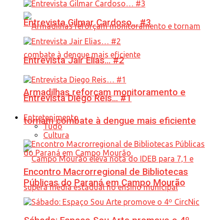
Entrevista Gilmar Cardoso… #3
Entrevista Jair Elias… #2
Armadilhas reforçam monitoramento e
Entrevista Diego Reis… #1
Entretenimento
tornam combate à dengue mais eficiente
Tudo
Cultura
Encontro Macrorregional de Bibliotecas
Públicas do Paraná em Campo Mourão