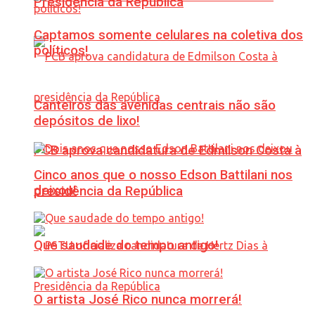
Presidência da República
Captamos somente celulares na coletiva dos
políticos!
Canteiros das avenidas centrais não são
depósitos de lixo!
PCB aprova candidatura de Edmilson Costa à
Cinco anos que o nosso Edson Battilani nos
deixou!
presidência da República
Que saudade do tempo antigo!
O artista José Rico nunca morrerá!