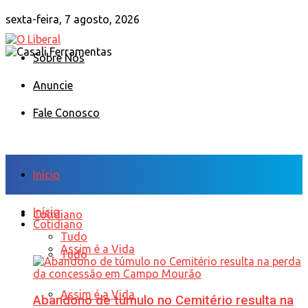
sexta-feira, 7 agosto, 2026
Sobre Nós
Anuncie
Fale Conosco
Início
Início
Cotidiano
Cotidiano
Tudo
Assim é a Vida
Tudo
Assim é a Vida
Abandono de túmulo no Cemitério resulta na