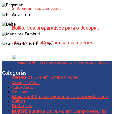
Bolão: Nos preparativos para o Jocopar,
atletas do SinConCam são campeões
Categorias
Assim é a Vida
Cata-Vento
Colunas
Mais de 40 mil refeições serão servidas aos
Cotidiano
Cultura
Destaques
Economia
atletas durante os JEPs em Campo Mourão