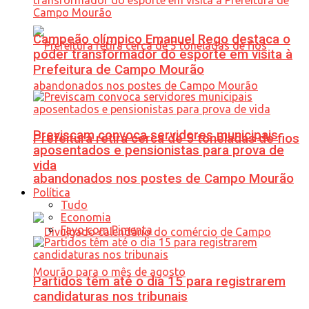
Campeão olímpico Emanuel Rego destaca o
poder transformador do esporte em visita à
Prefeitura de Campo Mourão
Previscam convoca servidores municipais
Prefeitura retira cerca de 5 toneladas de fios
aposentados e pensionistas para prova de
vida
abandonados nos postes de Campo Mourão
Política
Tudo
Economia
Favo com Pimenta
Partidos têm até o dia 15 para registrarem
candidaturas nos tribunais