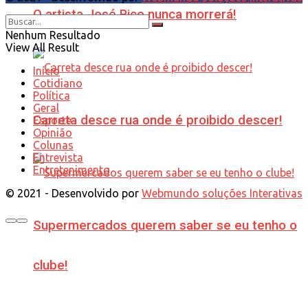
O artista José Rico nunca morrerá!
Nenhum Resultado
View All Result
Início
Cotidiano
Política
Geral
Carreta desce rua onde é proibido descer!
Esporte
Opinião
Colunas
Entrevista
Entretenimento
© 2021 - Desenvolvido por
Webmundo soluções Interativas
Supermercados querem saber se eu tenho o
clube!