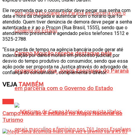
Ele recomenda que o consumidor deve pegar sua senha com
data e hora da chegada e autenticar com o horário que for
atendido. Quem tiver denúncia de demora deve pegar a senha
autenticada e ir ao o Procon (Rua Brasil, 1555), sendo que o
atendimento presencial é agendado pelos telefones 1512 e
3525-2788.
“Essa perda de tempo na agência bancária pode gerar até
Campo Mourão recebe destaque pela
indenização por danos morais em processo judicial, por
desvio do tempo produtivo do consumidor, sendo que essa
ação pode ser proposta na Justiça através do advogado de
organização dos Jogos Escolares do Paraná
confiança do consumidor”, complementa o diretor.
VEJA
TAMBÉM
em parceria com o Governo do Estado
Geral
Campo Mourão é incluído no Mapa Nacional do
Turismo