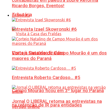
contabilistas em palestra sobre Reforma
Ricardo Borges, Eventos!
Tributária
Entrevista
Entrevista Izael Skowronski #6
Visita à Casa das Fraldas
Cortejo Natalino de Campo Mourão é um dos
maiores do Paraná
Entrevista Roberto Cardoso… #5
Campo Mourão ficou em 3º lugar no Paraná
Jornal O LIBERAL retoma as entrevistas na
na retenção de IR para entidades
versão online