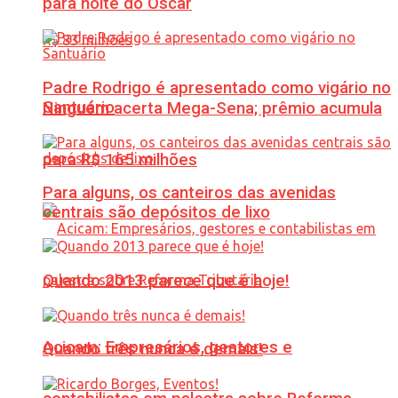
para noite do Oscar
Padre Rodrigo é apresentado como vigário no
Santuário
Ninguém acerta Mega-Sena; prêmio acumula
para R$ 165 milhões
Para alguns, os canteiros das avenidas
centrais são depósitos de lixo
Quando 2013 parece que é hoje!
Acicam: Empresários, gestores e
Quando três nunca é demais!