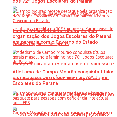
dos 72º Jogos Escolares do Paraná
Campo Mourão recebe destaque pela
organização dos Jogos Escolares do Paraná
em parceria com o Governo do Estado
Campo Mourão apresenta case de sucesso e
Atletismo de Campo Mourão conquista títulos
gerais masculino e feminino nos 76º Jogos
certificação inédita no 11º Congresso
Escolares do Paraná
Paranaense de Cidades Digitais e Inteligentes
Campo Mourão conquista medalha de bronze