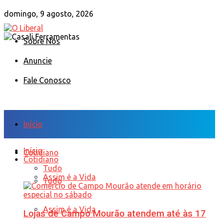
domingo, 9 agosto, 2026
Sobre Nós
Anuncie
Fale Conosco
Início
Início
Cotidiano
Cotidiano
Tudo
Assim é a Vida
Tudo
Assim é a Vida
Lojas de Campo Mourão atendem até às 17