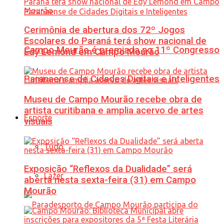
Cerimônia de abertura dos 72º Jogos
Escolares do Paraná terá show nacional de
Campo Mourão é premiada no 11º Congresso
Edy Lemond em Campo Mourão
Paranaense de Cidades Digitais e Inteligentes
Museu de Campo Mourão recebe obra de
artista curitibana e amplia acervo de artes
Esporte
visuais
Tudo
Exposição “Reflexos da Dualidade” será
Lazer
aberta nesta sexta-feira (31) em Campo
Mourão