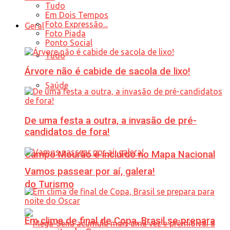
Tudo
Em Dois Tempos
Foto Expressão...
Geral
Foto Piada
Ponto Social
Tudo
Árvore não é cabide de sacola de lixo!
Saúde
De uma festa a outra, a invasão de pré-
candidatos de fora!
Campo Mourão é incluído no Mapa Nacional
Vamos passear por aí, galera!
do Turismo
Em clima de final de Copa, Brasil se prepara