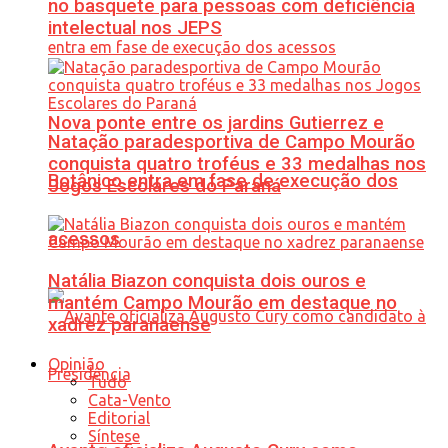
no basquete para pessoas com deficiência
intelectual nos JEPS
Nova ponte entre os jardins Gutierrez e
Natação paradesportiva de Campo Mourão
conquista quatro troféus e 33 medalhas nos
Botânico entra em fase de execução dos
Jogos Escolares do Paraná
acessos
Natália Biazon conquista dois ouros e
mantém Campo Mourão em destaque no
xadrez paranaense
Opinião
Tudo
Cata-Vento
Editorial
Síntese