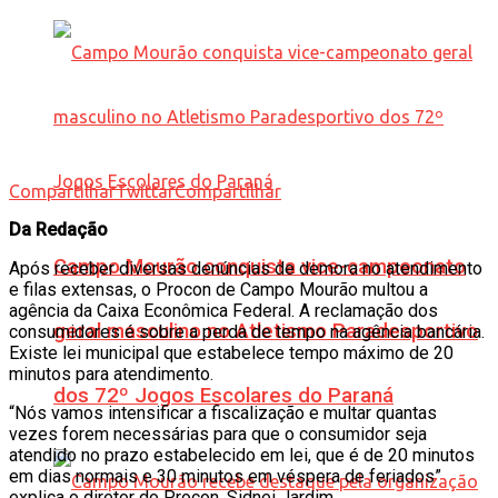
Compartilhar
Twittar
Compartilhar
Da Redação
Campo Mourão conquista vice-campeonato
Após receber diversas denúncias de demora no atendimento
e filas extensas, o Procon de Campo Mourão multou a
agência da Caixa Econômica Federal. A reclamação dos
geral masculino no Atletismo Paradesportivo
consumidores é sobre a perda de tempo na agência bancária.
Existe lei municipal que estabelece tempo máximo de 20
minutos para atendimento.
dos 72º Jogos Escolares do Paraná
“Nós vamos intensificar a fiscalização e multar quantas
vezes forem necessárias para que o consumidor seja
atendido no prazo estabelecido em lei, que é de 20 minutos
em dias normais e 30 minutos em véspera de feriados”
explica o diretor do Procon, Sidnei Jardim.