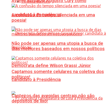
Avante oficializa Augusto Cury como
Tristeza da Foto
candidato à Presidência
A confusão do tempo silenciada em uma
poesia!
Não pode ser apenas uma utopia a busca de
dias melhores baseados em nossos políticos
Democrata define Wilson Grassi Júnior
Captamos somente celulares na coletiva dos
políticos!
candidato à Presidência
Canteiros das avenidas centrais não são
depósitos de lixo!