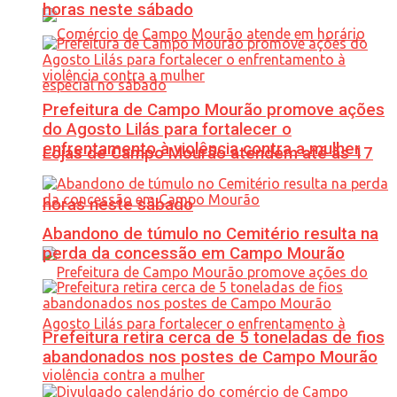
horas neste sábado
Prefeitura de Campo Mourão promove ações
do Agosto Lilás para fortalecer o
enfrentamento à violência contra a mulher
Lojas de Campo Mourão atendem até às 17
horas neste sábado
Abandono de túmulo no Cemitério resulta na
perda da concessão em Campo Mourão
Prefeitura retira cerca de 5 toneladas de fios
abandonados nos postes de Campo Mourão