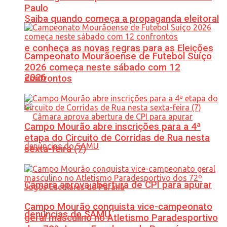
Paulo
Saiba quando começa a propaganda eleitoral
e conheça as novas regras para as Eleições
Campeonato Mourãoense de Futebol Suíço
2026 começa neste sábado com 12
2026
confrontos
Campo Mourão abre inscrições para a 4ª
etapa do Circuito de Corridas de Rua nesta
sexta-feira (7)
Câmara aprova abertura de CPI para apurar
Campo Mourão conquista vice-campeonato
denúncias do SAMU
geral masculino no Atletismo Paradesportivo