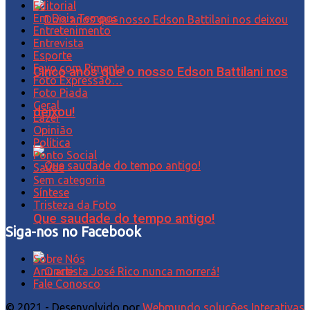
Editorial
Em Dois Tempos
Entretenimento
Entrevista
Esporte
Favo com Pimenta
Cinco anos que o nosso Edson Battilani nos
Foto Expressão…
Foto Piada
Geral
deixou!
Lazer
Opinião
Política
Ponto Social
Saúde
Sem categoria
Síntese
Tristeza da Foto
Que saudade do tempo antigo!
Siga-nos no Facebook
Sobre Nós
Anuncie
Fale Conosco
© 2021 - Desenvolvido por
Webmundo soluções Interativas