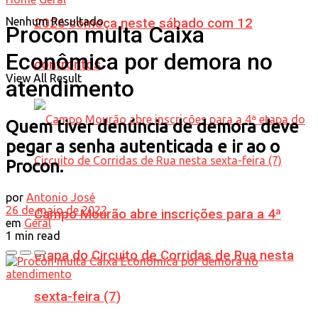
Nenhum Resultado
2026 começa neste sábado com 12
Procon multa Caixa
Econômica por demora no
confrontos
View All Result
atendimento
Quem tiver denúncia de demora deve
pegar a senha autenticada e ir ao o
Procon.
por
Antonio José
26 de maio de 2022
Campo Mourão abre inscrições para a 4ª
em
Geral
1 min read
etapa do Circuito de Corridas de Rua nesta
sexta-feira (7)