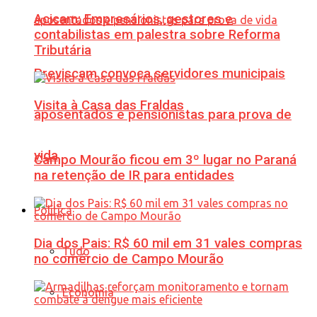
Acicam: Empresários, gestores e
contabilistas em palestra sobre Reforma
Tributária
Previscam convoca servidores municipais
Visita à Casa das Fraldas
aposentados e pensionistas para prova de
vida
Campo Mourão ficou em 3º lugar no Paraná
na retenção de IR para entidades
Política
Dia dos Pais: R$ 60 mil em 31 vales compras
Tudo
no comércio de Campo Mourão
Economia