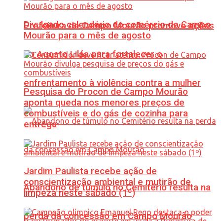
Divulgado calendário do comércio de Campo
Prefeitura de Campo Mourão promove ações
Mourão para o mês de agosto
do Agosto Lilás para fortalecer o
enfrentamento à violência contra a mulher
Pesquisa do Procon de Campo Mourão
aponta queda nos menores preços de
combustíveis e do gás de cozinha para
entrega
Jardim Paulista recebe ação de
conscientização ambiental e mutirão de
Abandono de túmulo no Cemitério resulta na
limpeza neste sábado (1º)
perda da concessão em Campo Mourão