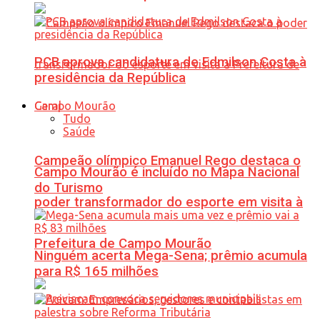
PCB aprova candidatura de Edmilson Costa à
presidência da República
Geral
Tudo
Saúde
Campeão olímpico Emanuel Rego destaca o
Campo Mourão é incluído no Mapa Nacional
do Turismo
poder transformador do esporte em visita à
Prefeitura de Campo Mourão
Ninguém acerta Mega-Sena; prêmio acumula
para R$ 165 milhões