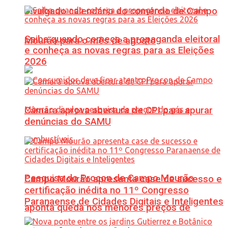
Divulgado calendário do comércio de Campo
Saiba quando começa a propaganda eleitoral
Mourão para o mês de agosto
e conheça as novas regras para as Eleições
2026
Câmara aprova abertura de CPI para apurar
denúncias do SAMU
Pesquisa do Procon de Campo Mourão
Campo Mourão apresenta case de sucesso e
certificação inédita no 11º Congresso
Paranaense de Cidades Digitais e Inteligentes
aponta queda nos menores preços de