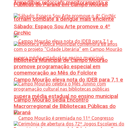
Armadilhas reforçam monitoramento e
Públicas do Paraná em Campo Mourão
tornam combate à dengue mais eficiente
Sábado: Espaço Sou Arte promove o 4º
CircNic
Biblioteca Municipal de Campo Mourão
promove programação especial em
comemoração ao Mês do Folclore
Campo Mourão eleva nota do IDEB para 7,1 e
supera média estadual no ensino municipal
Campo Mourão sedia Encontro
Macrorregional de Bibliotecas Públicas do
Paraná