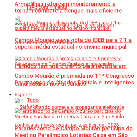
Armadilhas reforçam monitoramento e
Favo com Pimenta
tornam combate à dengue mais eficiente
Campo Mourão eleva nota do IDEB para 7,1 e
supera média estadual no ensino municipal
Partidos têm até o dia 15 para registrarem
Campo Mourão é premiada no 11º Congresso
Paranaense de Cidades Digitais e Inteligentes
candidaturas nos tribunais
Esporte
Tudo
Lazer
Paradesporto de Campo Mourão participa do
Meeting Paralímpico Loterias Caixa em São