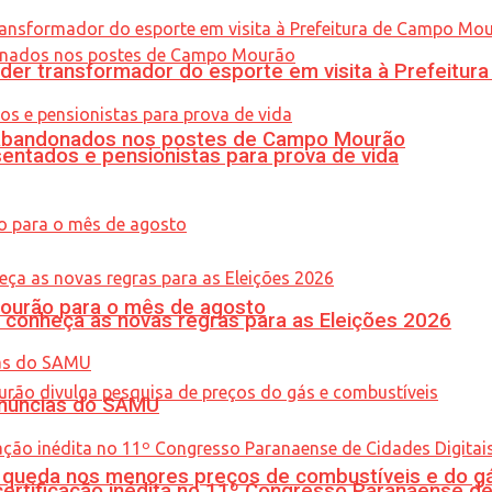
er transformador do esporte em visita à Prefeitu
os abandonados nos postes de Campo Mourão
entados e pensionistas para prova de vida
Mourão para o mês de agosto
 conheça as novas regras para as Eleições 2026
enúncias do SAMU
queda nos menores preços de combustíveis e do gá
tificação inédita no 11º Congresso Paranaense de C