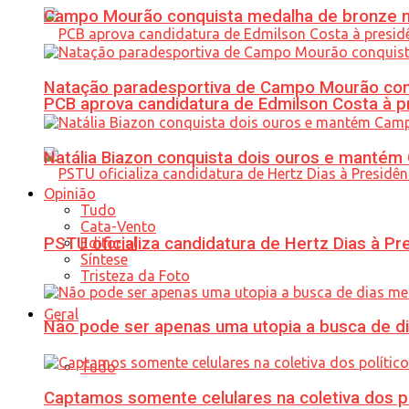
Campo Mourão conquista medalha de bronze no
Natação paradesportiva de Campo Mourão conq
PCB aprova candidatura de Edmilson Costa à p
Natália Biazon conquista dois ouros e mant
Opinião
Tudo
Cata-Vento
PSTU oficializa candidatura de Hertz Dias à Pr
Editorial
Síntese
Tristeza da Foto
Geral
Não pode ser apenas uma utopia a busca de d
Tudo
Captamos somente celulares na coletiva dos po