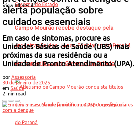
View All Result
alerta população sobre
cuidados essenciais
Campo Mourão recebe destaque pela
Em caso de sintomas, procure as
organização dos Jogos Escolares do Paraná
Unidades Básicas de Saúde (UBS) mais
próximas da sua residência ou a
Unidade de Pronto Atendimento (UPA).
em parceria com o Governo do Estado
por
Assessoria
30 de janeiro de 2025
em
Saúde
2 min read