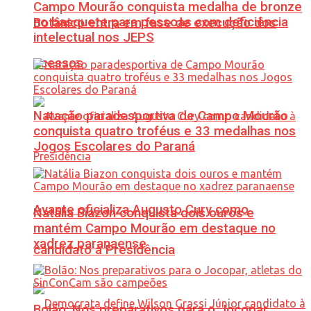
Campo Mourão conquista medalha de bronze
no basquete para pessoas com deficiência
Botânico entra em fase de execução dos
intelectual nos JEPS
acessos
Natação paradesportiva de Campo Mourão
conquista quatro troféus e 33 medalhas nos
Jogos Escolares do Paraná
Avante oficializa Augusto Cury como
Natália Biazon conquista dois ouros e
mantém Campo Mourão em destaque no
xadrez paranaense
candidato à Presidência
Bolão: Nos preparativos para o Jocopar,