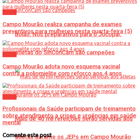
Saúde
Campo Mourão realiza campanha de exames
preventivos para mulheres nesta quarta-feira (5)
Bolão: Nos preparativos para o Jocopar,
atletas do SinConCam são campeões
Saúde
Campo Mourão adota novo esquema vacinal
contra a poliomielite com reforço aos 4 anos
Saúde
Profissionais da Saúde participam de treinamento
sobre atendimento a crises e urgências em saúde
Mais de 40 mil refeições serão servidas aos
mental
Comente este post
atletas durante os JEPs em Campo Mourão