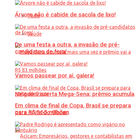
Árvore não é cabide de sacola de lixo!
Tudo
Saúde
De uma festa a outra, a invasão de pré-
candidatos de fora!
Vamos passear por aí, galera!
Ninguém acerta Mega-Sena; prêmio acumula
Em clima de final de Copa, Brasil se prepara
para R$ 165 milhões
para noite do Oscar