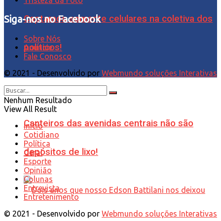
Siga-nos no Facebook
Captamos somente celulares na coletiva dos
Sobre Nós
políticos!
Anuncie
Fale Conosco
© 2021 - Desenvolvido por
Webmundo soluções Interativas
Nenhum Resultado
View All Result
Canteiros das avenidas centrais não são
Início
Cotidiano
Política
depósitos de lixo!
Geral
Esporte
Opinião
Colunas
Entrevista
Entretenimento
© 2021 - Desenvolvido por
Webmundo soluções Interativas