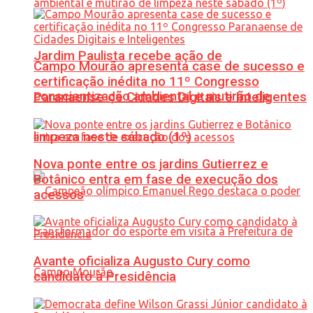
Jardim Paulista recebe ação de
Campo Mourão apresenta case de sucesso e
certificação inédita no 11º Congresso
conscientização ambiental e mutirão de
Paranaense de Cidades Digitais e Inteligentes
limpeza neste sábado (1º)
Nova ponte entre os jardins Gutierrez e
Botânico entra em fase de execução dos
acessos
Avante oficializa Augusto Cury como
candidato à Presidência