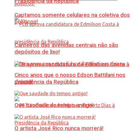
Presidência da República
Captamos somente celulares na coletiva dos
políticos!
Canteiros das avenidas centrais não são
depósitos de lixo!
PCB aprova candidatura de Edmilson Costa à
Cinco anos que o nosso Edson Battilani nos
deixou!
presidência da República
Que saudade do tempo antigo!
O artista José Rico nunca morrerá!