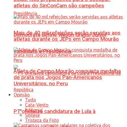
atletas do SinConCam são campeões
Mais de 40 mil refeições serão servidas aos
Democrata define Wilson Grassi Júnior
atletas durante os JEPs em Campo Mourão
candidato à Presidência
Atleta de Campo Mourão conquista medalha
de prata nos Jogos Pan-Americanos
Universitários, no Peru
Opinião
Tudo
Cata-Vento
Editorial
PT oficializa candidatura de Lula à
Síntese
Tristeza da Foto