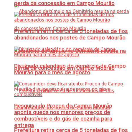
perda da concessão em Campo Mourão
Prefeitura retira cerca de 5 toneladas de fios
abandonados nos postes de Campo Mourão
Abandono de túmulo no Cemitério resulta na
Divulgado calendário do comércio de Campo
perda da concessão em Campo Mourão
Mourão para o mês de agosto
Pesquisa do Procon de Campo Mourão
aponta queda nos menores preços de
combustíveis e do gás de cozinha para
entrega
Prefeitura retira cerca de 5 toneladas de fios