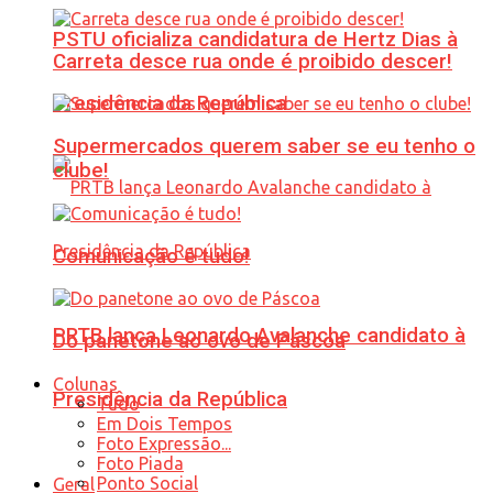
PSTU oficializa candidatura de Hertz Dias à
Carreta desce rua onde é proibido descer!
Presidência da República
Supermercados querem saber se eu tenho o
clube!
Comunicação é tudo!
PRTB lança Leonardo Avalanche candidato à
Do panetone ao ovo de Páscoa
Colunas
Presidência da República
Tudo
Em Dois Tempos
Foto Expressão...
Foto Piada
Ponto Social
Geral