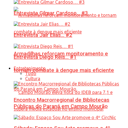
Entrevista Gilmar Cardoso… #3
Entrevista Jair Elias… #2
Armadilhas reforçam monitoramento e
Entrevista Diego Reis… #1
Entretenimento
tornam combate à dengue mais eficiente
Tudo
Cultura
Encontro Macrorregional de Bibliotecas
Públicas do Paraná em Campo Mourão