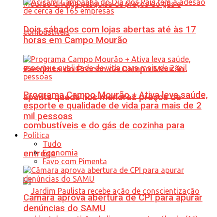
Dois sábados com lojas abertas até às 17
horas em Campo Mourão
Pesquisa do Procon de Campo Mourão
Programa Campo Mourão + Ativa leva saúde,
aponta queda nos menores preços de
esporte e qualidade de vida para mais de 2
mil pessoas
combustíveis e do gás de cozinha para
Política
Tudo
Economia
entrega
Favo com Pimenta
Câmara aprova abertura de CPI para apurar
denúncias do SAMU