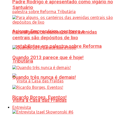
Padre Rodrigo é apresentado como vigário no
Santuário
Acicam: Empresários, gestores e
Para alguns, os canteiros das avenidas
centrais são depósitos de lixo
contabilistas em palestra sobre Reforma
Quando 2013 parece que é hoje!
Tributária
Quando três nunca é demais!
Ricardo Borges, Eventos!
Visita à Casa das Fraldas
Entrevista