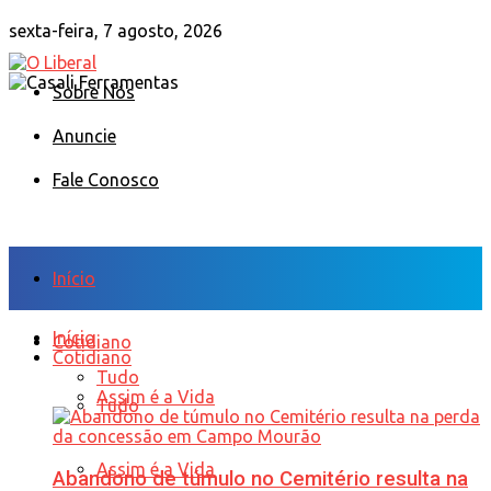
sexta-feira, 7 agosto, 2026
Sobre Nós
Anuncie
Fale Conosco
Início
Início
Cotidiano
Cotidiano
Tudo
Assim é a Vida
Tudo
Assim é a Vida
Abandono de túmulo no Cemitério resulta na