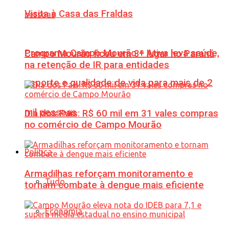
Visita à Casa das Fraldas
Programa Campo Mourão + Ativa leva saúde,
Campo Mourão ficou em 3º lugar no Paraná
na retenção de IR para entidades
esporte e qualidade de vida para mais de 2
mil pessoas
Dia dos Pais: R$ 60 mil em 31 vales compras
no comércio de Campo Mourão
Política
Armadilhas reforçam monitoramento e
Tudo
tornam combate à dengue mais eficiente
Economia