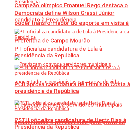
Campeão olímpico Emanuel Rego destaca o
Democrata define Wilson Grassi Júnior
candidato à Presidência
poder transformador do esporte em visita à
Prefeitura de Campo Mourão
PT oficializa candidatura de Lula à
Presidência da República
PCB aprova candidatura de Edmilson Costa à
presidência da República
Previscam convoca servidores municipais
PSTU oficializa candidatura de Hertz Dias à
aposentados e pensionistas para prova de
Presidência da República