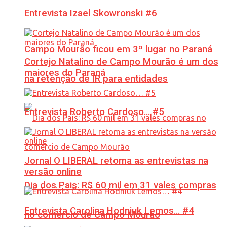
Entrevista Izael Skowronski #6
Campo Mourão ficou em 3º lugar no Paraná
Cortejo Natalino de Campo Mourão é um dos
maiores do Paraná
na retenção de IR para entidades
Entrevista Roberto Cardoso… #5
Jornal O LIBERAL retoma as entrevistas na
versão online
Dia dos Pais: R$ 60 mil em 31 vales compras
Entrevista Carolina Hodniuk Lemos… #4
no comércio de Campo Mourão