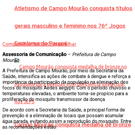
Atletismo de Campo Mourão conquista títulos
gerais masculino e feminino nos 76º Jogos
Escolares do Paraná
Compartilhar
Twittar
Compartilhar
Assessoria de Comunicação
–
Prefeitura de Campo
Mourão
A Prefeitura de Campo Mourão, por meio da Secretaria da
Saúde, intensifica as ações de combate à dengue e reforça a
importância da participação da população na eliminação dos
focos do mosquito Aedes aegypti. Com o período chuvoso e
temperaturas elevadas, o ambiente torna-se propício para a
proliferação do mosquito transmissor da doença.
De acordo com a Secretaria da Saúde, a principal forma de
prevenção é a eliminação de locais que possam acumular
água parada, evitando assim a reprodução do mosquito. Entre
Campo Mourão conquista medalha de bronze
as recomendações estão: