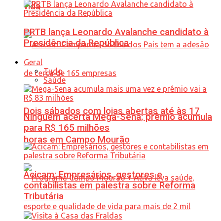
vida
PRTB lança Leonardo Avalanche candidato à
Presidência da República
Geral
Tudo
Saúde
Dois sábados com lojas abertas até às 17
Ninguém acerta Mega-Sena; prêmio acumula
para R$ 165 milhões
horas em Campo Mourão
Acicam: Empresários, gestores e
contabilistas em palestra sobre Reforma
Tributária