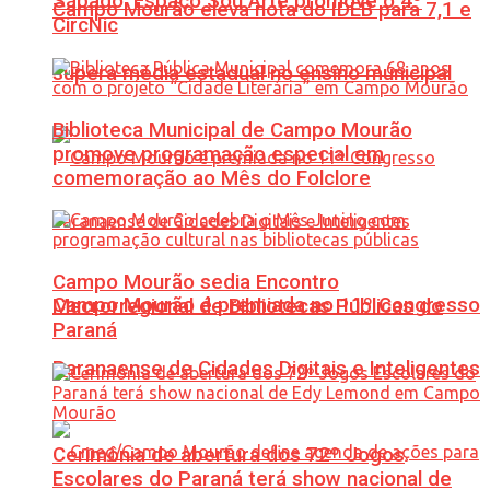
Sábado: Espaço Sou Arte promove o 4º
Campo Mourão eleva nota do IDEB para 7,1 e
CircNic
supera média estadual no ensino municipal
Biblioteca Municipal de Campo Mourão
promove programação especial em
comemoração ao Mês do Folclore
Campo Mourão sedia Encontro
Campo Mourão é premiada no 11º Congresso
Macrorregional de Bibliotecas Públicas do
Paraná
Paranaense de Cidades Digitais e Inteligentes
Cerimônia de abertura dos 72º Jogos
Escolares do Paraná terá show nacional de