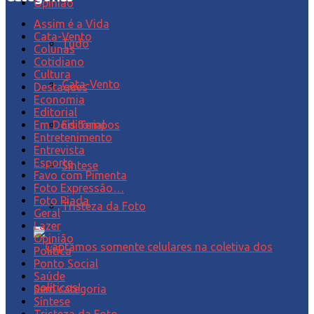
Opinião
Assim é a Vida
Cata-Vento
Tudo
Colunas
Cotidiano
Cultura
Cata-Vento
Destaques
Economia
Editorial
Editorial
Em Dois Tempos
Entretenimento
Entrevista
Esporte
Síntese
Favo com Pimenta
Foto Expressão…
Foto Piada
Tristeza da Foto
Geral
Lazer
Opinião
Política
Ponto Social
Saúde
Sem categoria
Síntese
Tristeza da Foto