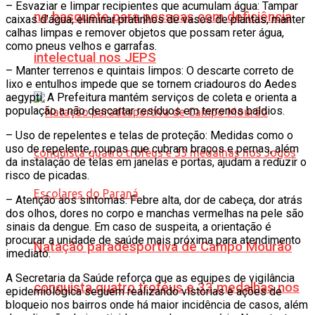
– Esvaziar e limpar recipientes que acumulam água: Tampar
no basquete para pessoas com deficiência
caixas d’água, eliminar pratinhos de vasos de plantas, manter
calhas limpas e remover objetos que possam reter água,
como pneus velhos e garrafas.
intelectual nos JEPS
– Manter terrenos e quintais limpos: O descarte correto de
lixo e entulhos impede que se tornem criadouros do Aedes
aegypti. A Prefeitura mantém serviços de coleta e orienta a
população a não descartar resíduos em terrenos baldios.
– Uso de repelentes e telas de proteção: Medidas como o
uso de repelente, roupas que cubram braços e pernas, além
da instalação de telas em janelas e portas, ajudam a reduzir o
risco de picadas.
– Atenção aos sintomas: Febre alta, dor de cabeça, dor atrás
dos olhos, dores no corpo e manchas vermelhas na pele são
sinais da dengue. Em caso de suspeita, a orientação é
procurar a unidade de saúde mais próxima para atendimento
Natação paradesportiva de Campo Mourão
imediato.
A Secretaria da Saúde reforça que as equipes de vigilância
conquista quatro troféus e 33 medalhas nos
epidemiológica seguem realizando vistorias e ações de
bloqueio nos bairros onde há maior incidência de casos, além