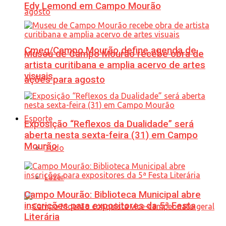
Edy Lemond em Campo Mourão
Cmeg/Campo Mourão define agenda de
Museu de Campo Mourão recebe obra de
artista curitibana e amplia acervo de artes
visuais
ações para agosto
Esporte
Exposição “Reflexos da Dualidade” será
aberta nesta sexta-feira (31) em Campo
Mourão
Tudo
Lazer
Campo Mourão: Biblioteca Municipal abre
inscrições para expositores da 5ª Festa
Literária