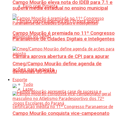
Campo Mourão eleva nota do IDEB para 7,1 e
Favo com Pimenta
supera média estadual no ensino municipal
Campo Mourão é premiada no 11º Congresso
Paranaense de Cidades Digitais e Inteligentes
Câmara aprova abertura de CPI para apurar
Cmeg/Campo Mourão define agenda de
ações para agosto
denúncias do SAMU
Esporte
Tudo
Lazer
Campo Mourão conquista vice-campeonato