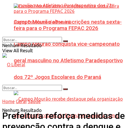
Campo Mourão abre inscrições nesta sexta-
feira para o Programa FEPAC 2026
Campo Mourão conquista vice-campeonato
Nenhum Resultado
View All Result
geral masculino no Atletismo Paradesportivo
dos 72º Jogos Escolares do Paraná
Home
Geral
Saúde
Nenhum Resultado
Prefeitura reforça medidas de
prevenção contra a dengue e