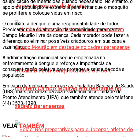
da aplicação de inseticidas quando necessário. No entanto, o
Jogos Escolares do Paraná
apoio da população é essencial para evitar que o mosquito
se prolifere e coloque vidas em risco.
O combate à dengue é uma responsabilidade de todos.
Precisamos da colaboração da comunidade para manter
Campo Mourão livre da doença. Cada morador pode fazer a
diferença ao eliminar possíveis criadouros em sua casa e
vizinhança.
A administração municipal segue empenhada no
enfrentamento à dengue e reforça a importância da
conscientização coletiva para proteger a saúde de toda a
Natália Biazon conquista dois ouros e
população.
Em caso de sintomas, procure as Unidades Básicas de Saúde
mantém Campo Mourão em destaque no
(UBS) mais próximas da sua residência ou a Unidade de
Pronto Atendimento (UPA), que também atende pelo telefone
(44) 3523-1398.
xadrez paranaense
VEJA
TAMBÉM