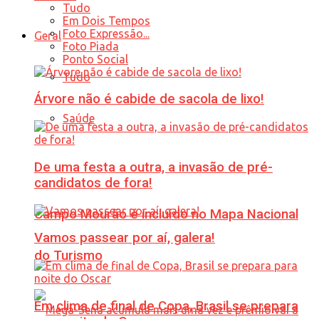
Tudo
Em Dois Tempos
Foto Expressão...
Geral
Foto Piada
Ponto Social
Tudo
Árvore não é cabide de sacola de lixo!
Saúde
De uma festa a outra, a invasão de pré-
candidatos de fora!
Campo Mourão é incluído no Mapa Nacional
Vamos passear por aí, galera!
do Turismo
Em clima de final de Copa, Brasil se prepara