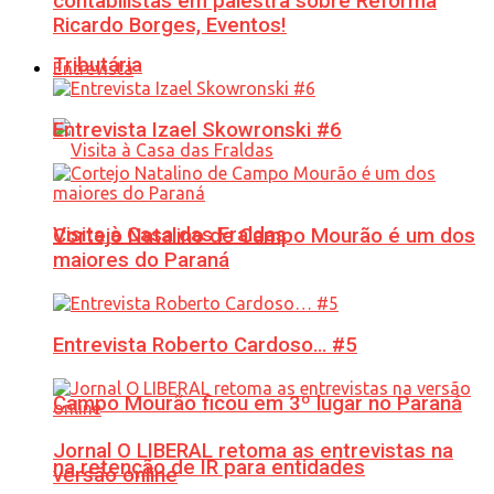
contabilistas em palestra sobre Reforma
Ricardo Borges, Eventos!
Tributária
Entrevista
Entrevista Izael Skowronski #6
Visita à Casa das Fraldas
Cortejo Natalino de Campo Mourão é um dos
maiores do Paraná
Entrevista Roberto Cardoso… #5
Campo Mourão ficou em 3º lugar no Paraná
Jornal O LIBERAL retoma as entrevistas na
na retenção de IR para entidades
versão online