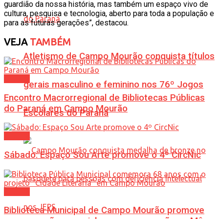
guardião da nossa história, mas também um espaço vivo de
cultura, pesquisa e tecnologia, aberto para toda a população e
para as futuras gerações”, destacou.
VEJA
TAMBÉM
Atletismo de Campo Mourão conquista títulos
Cultura
gerais masculino e feminino nos 76º Jogos
Encontro Macrorregional de Bibliotecas Públicas
do Paraná em Campo Mourão
Escolares do Paraná
Cultura
Sábado: Espaço Sou Arte promove o 4º CircNic
Cultura
Biblioteca Municipal de Campo Mourão promove