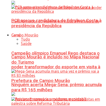
PCB aprova candidatura de Edmilson Costa à
presidência da República
Geral
Tudo
Saúde
Campeão olímpico Emanuel Rego destaca o
Campo Mourão é incluído no Mapa Nacional
do Turismo
poder transformador do esporte em visita à
Prefeitura de Campo Mourão
Ninguém acerta Mega-Sena; prêmio acumula
para R$ 165 milhões