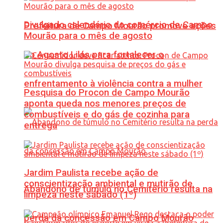
Divulgado calendário do comércio de Campo
Prefeitura de Campo Mourão promove ações
Mourão para o mês de agosto
do Agosto Lilás para fortalecer o
enfrentamento à violência contra a mulher
Pesquisa do Procon de Campo Mourão
aponta queda nos menores preços de
combustíveis e do gás de cozinha para
entrega
Jardim Paulista recebe ação de
conscientização ambiental e mutirão de
Abandono de túmulo no Cemitério resulta na
limpeza neste sábado (1º)
perda da concessão em Campo Mourão