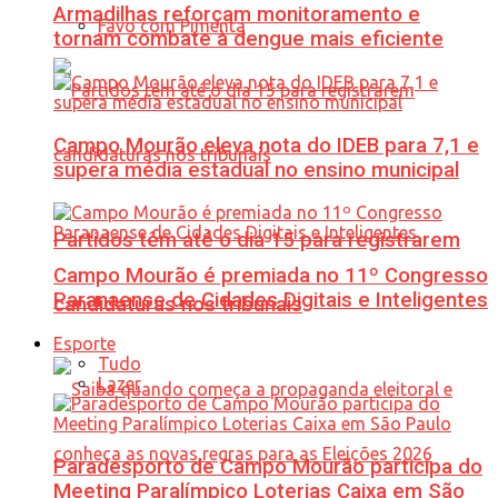
Armadilhas reforçam monitoramento e
Favo com Pimenta
tornam combate à dengue mais eficiente
Campo Mourão eleva nota do IDEB para 7,1 e
supera média estadual no ensino municipal
Partidos têm até o dia 15 para registrarem
Campo Mourão é premiada no 11º Congresso
Paranaense de Cidades Digitais e Inteligentes
candidaturas nos tribunais
Esporte
Tudo
Lazer
Paradesporto de Campo Mourão participa do
Meeting Paralímpico Loterias Caixa em São