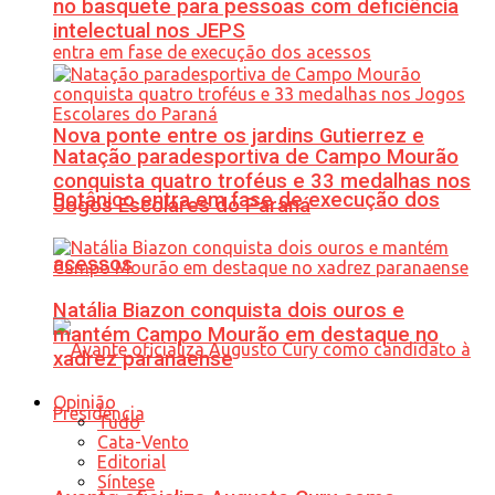
no basquete para pessoas com deficiência
intelectual nos JEPS
Nova ponte entre os jardins Gutierrez e
Natação paradesportiva de Campo Mourão
conquista quatro troféus e 33 medalhas nos
Botânico entra em fase de execução dos
Jogos Escolares do Paraná
acessos
Natália Biazon conquista dois ouros e
mantém Campo Mourão em destaque no
xadrez paranaense
Opinião
Tudo
Cata-Vento
Editorial
Síntese