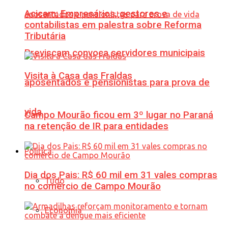
Acicam: Empresários, gestores e
contabilistas em palestra sobre Reforma
Tributária
Previscam convoca servidores municipais
Visita à Casa das Fraldas
aposentados e pensionistas para prova de
vida
Campo Mourão ficou em 3º lugar no Paraná
na retenção de IR para entidades
Política
Dia dos Pais: R$ 60 mil em 31 vales compras
Tudo
no comércio de Campo Mourão
Economia