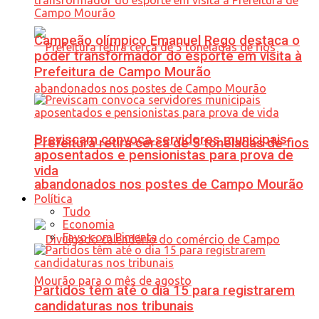
Campeão olímpico Emanuel Rego destaca o
poder transformador do esporte em visita à
Prefeitura de Campo Mourão
Previscam convoca servidores municipais
Prefeitura retira cerca de 5 toneladas de fios
aposentados e pensionistas para prova de
vida
abandonados nos postes de Campo Mourão
Política
Tudo
Economia
Favo com Pimenta
Partidos têm até o dia 15 para registrarem
candidaturas nos tribunais