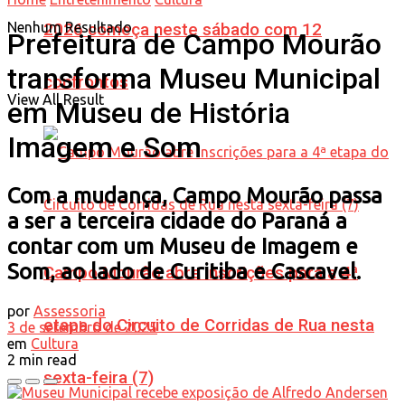
Nenhum Resultado
2026 começa neste sábado com 12
Prefeitura de Campo Mourão
transforma Museu Municipal
confrontos
View All Result
em Museu de História
Imagem e Som
Com a mudança, Campo Mourão passa
a ser a terceira cidade do Paraná a
contar com um Museu de Imagem e
Som, ao lado de Curitiba e Cascavel.
Campo Mourão abre inscrições para a 4ª
por
Assessoria
etapa do Circuito de Corridas de Rua nesta
3 de setembro de 2025
em
Cultura
2 min read
sexta-feira (7)