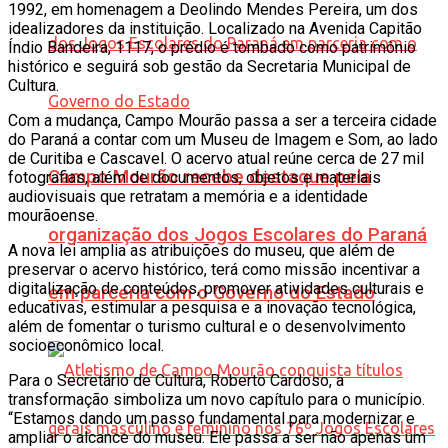
1992, em homenagem a Deolindo Mendes Pereira, um dos
idealizadores da instituição. Localizado na Avenida Capitão
Índio Bandeira, 1117, o prédio é tombado como patrimônio
histórico e seguirá sob gestão da Secretaria Municipal de
Cultura.
Com a mudança, Campo Mourão passa a ser a terceira cidade
do Paraná a contar com um Museu de Imagem e Som, ao lado
de Curitiba e Cascavel. O acervo atual reúne cerca de 27 mil
Campo Mourão recebe destaque pela
fotografias, além de documentos, objetos e materiais
audiovisuais que retratam a memória e a identidade
mourãoense.
organização dos Jogos Escolares do Paraná
A nova lei amplia as atribuições do museu, que além de
preservar o acervo histórico, terá como missão incentivar a
digitalização de conteúdos, promover atividades culturais e
em parceria com o Governo do Estado
educativas, estimular a pesquisa e a inovação tecnológica,
além de fomentar o turismo cultural e o desenvolvimento
socioeconômico local.
Para o Secretário de Cultura, Roberto Cardoso, a
transformação simboliza um novo capítulo para o município.
“Estamos dando um passo fundamental para modernizar e
ampliar o alcance do museu. Ele passa a ser não apenas um