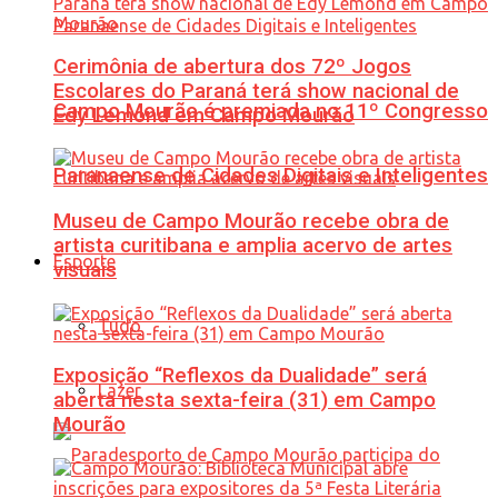
Cerimônia de abertura dos 72º Jogos
Escolares do Paraná terá show nacional de
Campo Mourão é premiada no 11º Congresso
Edy Lemond em Campo Mourão
Paranaense de Cidades Digitais e Inteligentes
Museu de Campo Mourão recebe obra de
artista curitibana e amplia acervo de artes
Esporte
visuais
Tudo
Exposição “Reflexos da Dualidade” será
Lazer
aberta nesta sexta-feira (31) em Campo
Mourão