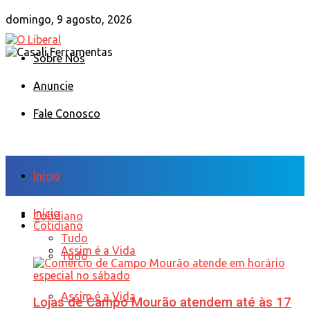
domingo, 9 agosto, 2026
Sobre Nós
Anuncie
Fale Conosco
Início
Início
Cotidiano
Cotidiano
Tudo
Assim é a Vida
Tudo
Assim é a Vida
Lojas de Campo Mourão atendem até às 17