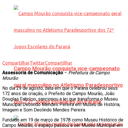
Compartilhar
Twittar
Compartilhar
Campo Mourão conquista vice-campeonato
Assessoria de Comunicação
–
Prefeitura de Campo
Mourão
geral masculino no Atletismo Paradesportivo
No dia 29 de agosto, data em que o Paraná celebrou seus
172 anos de criação, o Prefeito de Campo Mourão, João
Douglas Fabrício; sancionou a lei que transforma o Museu
dos 72º Jogos Escolares do Paraná
Municipal Deolindo Mendes Pereira em Museu de História,
Imagem e Som Deolindo Mendes Pereira.
Fundado em 19 de março de 1978 como Museu Histórico de
Campo Mourão, o espaço passou a ser Museu Municipal em