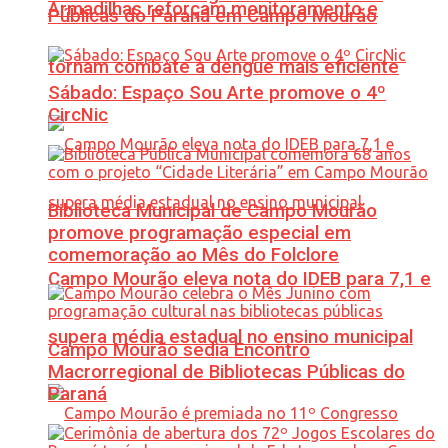
Armadilhas reforçam monitoramento e
Públicas do Paraná em Campo Mourão
tornam combate à dengue mais eficiente
Sábado: Espaço Sou Arte promove o 4º
CircNic
Biblioteca Municipal de Campo Mourão
promove programação especial em
comemoração ao Mês do Folclore
Campo Mourão eleva nota do IDEB para 7,1 e
supera média estadual no ensino municipal
Campo Mourão sedia Encontro
Macrorregional de Bibliotecas Públicas do
Paraná