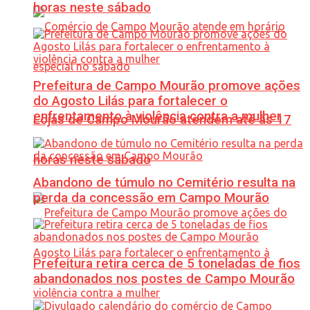
horas neste sábado
Prefeitura de Campo Mourão promove ações
do Agosto Lilás para fortalecer o
enfrentamento à violência contra a mulher
Lojas de Campo Mourão atendem até às 17
horas neste sábado
Abandono de túmulo no Cemitério resulta na
perda da concessão em Campo Mourão
Prefeitura retira cerca de 5 toneladas de fios
abandonados nos postes de Campo Mourão