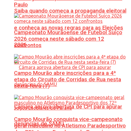
Paulo
Saiba quando começa a propaganda eleitoral
e conheça as novas regras para as Eleições
Campeonato Mourãoense de Futebol Suíço
2026 começa neste sábado com 12
2026
confrontos
Campo Mourão abre inscrições para a 4ª
etapa do Circuito de Corridas de Rua nesta
sexta-feira (7)
Câmara aprova abertura de CPI para apurar
Campo Mourão conquista vice-campeonato
denúncias do SAMU
geral masculino no Atletismo Paradesportivo