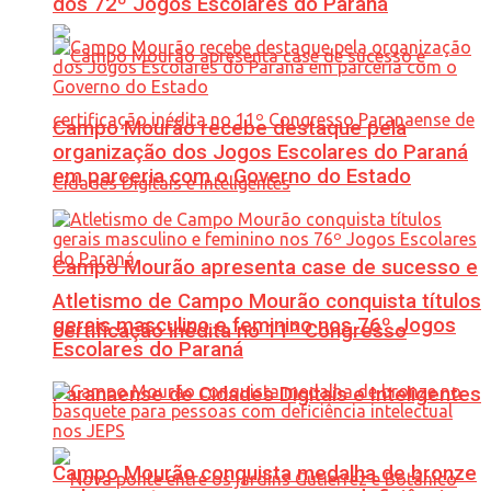
dos 72º Jogos Escolares do Paraná
Campo Mourão recebe destaque pela
organização dos Jogos Escolares do Paraná
em parceria com o Governo do Estado
Campo Mourão apresenta case de sucesso e
Atletismo de Campo Mourão conquista títulos
gerais masculino e feminino nos 76º Jogos
certificação inédita no 11º Congresso
Escolares do Paraná
Paranaense de Cidades Digitais e Inteligentes
Campo Mourão conquista medalha de bronze