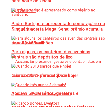
para noite do Oscar
Padre Rodrigo é apresentado como vigário no
Santuário
Ninguém acerta Mega-Sena; prêmio acumula
para R$ 165 milhões
Para alguns, os canteiros das avenidas
centrais são depósitos de lixo
Quando 2013 parece que é hoje!
Acicam: Empresários, gestores e
Quando três nunca é demais!