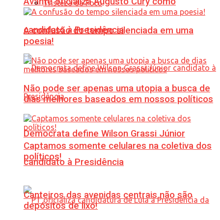
Avante oficializa Augusto Cury como
Tristeza da Foto
candidato à Presidência
A confusão do tempo silenciada em uma
poesia!
Não pode ser apenas uma utopia a busca de
dias melhores baseados em nossos políticos
Democrata define Wilson Grassi Júnior
Captamos somente celulares na coletiva dos
políticos!
candidato à Presidência
Canteiros das avenidas centrais não são
depósitos de lixo!