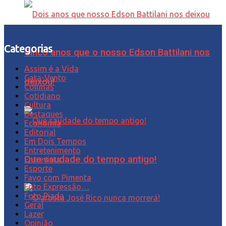
Categorias
Cinco anos que o nosso Edson Battilani nos
Assim é a Vida
Cata-Vento
deixou!
Colunas
Cotidiano
Cultura
Destaques
Economia
Editorial
Em Dois Tempos
Entretenimento
Que saudade do tempo antigo!
Entrevista
Esporte
Favo com Pimenta
Foto Expressão…
Foto Piada
Geral
Lazer
Opinião