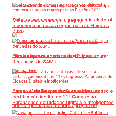
Divulgado calendário do comércio de Campo
Saiba quando começa a propaganda eleitoral
Mourão para o mês de agosto
e conheça as novas regras para as Eleições
2026
Câmara aprova abertura de CPI para apurar
denúncias do SAMU
Pesquisa do Procon de Campo Mourão
Campo Mourão apresenta case de sucesso e
certificação inédita no 11º Congresso
Paranaense de Cidades Digitais e Inteligentes
aponta queda nos menores preços de