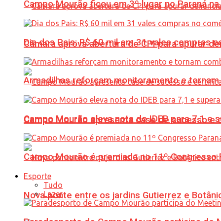
Campo Mourão ficou em 3º lugar no Paraná na 
Dia dos Pais: R$ 60 mil em 31 vales compras
Câmara aprova abertura de CPI para apurar d
Armadilhas reforçam monitoramento e tornam 
Campo Mourão eleva nota do IDEB para 7,1 e s
Campo Mourão apresenta case de sucesso e cer
Campo Mourão é premiada no 11º Congresso Pa
Esporte
Tudo
Lazer
Nova ponte entre os jardins Gutierrez e Botâ