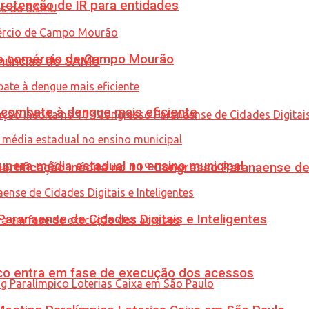
retenção de IR para entidades
 no comércio de Campo Mourão
enúncias do SAMU
combate à dengue mais eficiente
upera média estadual no ensino municipal
tificação inédita no 11º Congresso Paranaense de C
ranaense de Cidades Digitais e Inteligentes
nico entra em fase de execução dos acessos