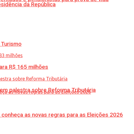
esidência da República
 Turismo
ara R$ 165 milhões
 em palestra sobre Reforma Tributária
 conheça as novas regras para as Eleições 2026