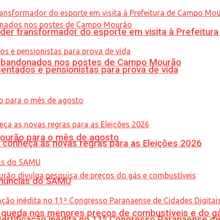
er transformador do esporte em visita à Prefeitu
os abandonados nos postes de Campo Mourão
entados e pensionistas para prova de vida
Mourão para o mês de agosto
 conheça as novas regras para as Eleições 2026
enúncias do SAMU
queda nos menores preços de combustíveis e do gá
tificação inédita no 11º Congresso Paranaense de C