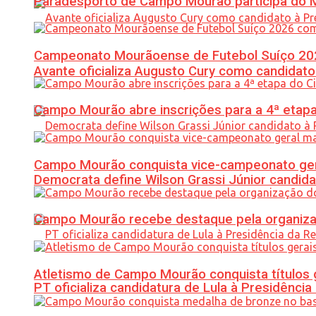
Paradesporto de Campo Mourão participa do M
Campeonato Mourãoense de Futebol Suíço 20
Avante oficializa Augusto Cury como candidato
Campo Mourão abre inscrições para a 4ª etapa 
Campo Mourão conquista vice-campeonato gera
Democrata define Wilson Grassi Júnior candida
Campo Mourão recebe destaque pela organiza
Atletismo de Campo Mourão conquista títulos 
PT oficializa candidatura de Lula à Presidência