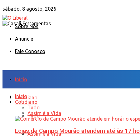
sábado, 8 agosto, 2026
Sobre Nós
Anuncie
Fale Conosco
Início
Início
Cotidiano
Cotidiano
Tudo
Assim é a Vida
Tudo
Lojas de Campo Mourão atendem até às 17 ho
Assim é a Vida