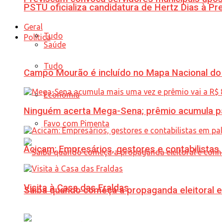
PSTU oficializa candidatura de Hertz Dias à Pr
Geral
Tudo
Política
Saúde
Tudo
Campo Mourão é incluído no Mapa Nacional do
Economia
Ninguém acerta Mega-Sena; prêmio acumula p
Favo com Pimenta
Acicam: Empresários, gestores e contabilistas
Visita à Casa das Fraldas
Saiba quando começa a propaganda eleitoral e