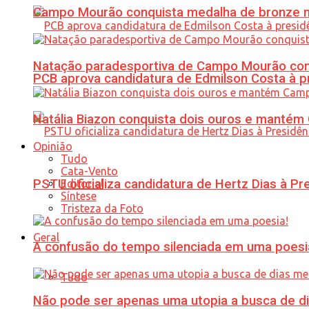
Campo Mourão conquista medalha de bronze no
Natação paradesportiva de Campo Mourão conq
PCB aprova candidatura de Edmilson Costa à p
Natália Biazon conquista dois ouros e mant
Opinião
Tudo
Cata-Vento
PSTU oficializa candidatura de Hertz Dias à Pr
Editorial
Síntese
Tristeza da Foto
Geral
A confusão do tempo silenciada em uma poesi
Tudo
Não pode ser apenas uma utopia a busca de d