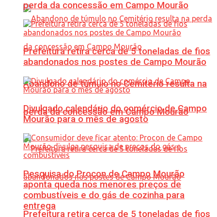
perda da concessão em Campo Mourão
Prefeitura retira cerca de 5 toneladas de fios
abandonados nos postes de Campo Mourão
Abandono de túmulo no Cemitério resulta na
Divulgado calendário do comércio de Campo
perda da concessão em Campo Mourão
Mourão para o mês de agosto
Pesquisa do Procon de Campo Mourão
aponta queda nos menores preços de
combustíveis e do gás de cozinha para
entrega
Prefeitura retira cerca de 5 toneladas de fios