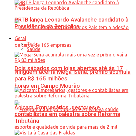
vida
PRTB lança Leonardo Avalanche candidato à
Presidência da República
Geral
Tudo
Saúde
Dois sábados com lojas abertas até às 17
Ninguém acerta Mega-Sena; prêmio acumula
para R$ 165 milhões
horas em Campo Mourão
Acicam: Empresários, gestores e
contabilistas em palestra sobre Reforma
Tributária