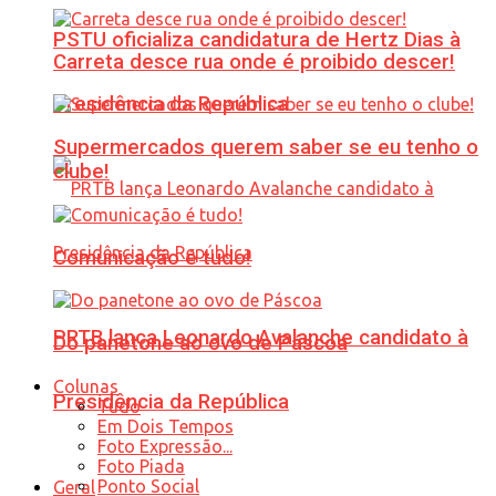
PSTU oficializa candidatura de Hertz Dias à
Carreta desce rua onde é proibido descer!
Presidência da República
Supermercados querem saber se eu tenho o
clube!
Comunicação é tudo!
PRTB lança Leonardo Avalanche candidato à
Do panetone ao ovo de Páscoa
Colunas
Presidência da República
Tudo
Em Dois Tempos
Foto Expressão...
Foto Piada
Ponto Social
Geral