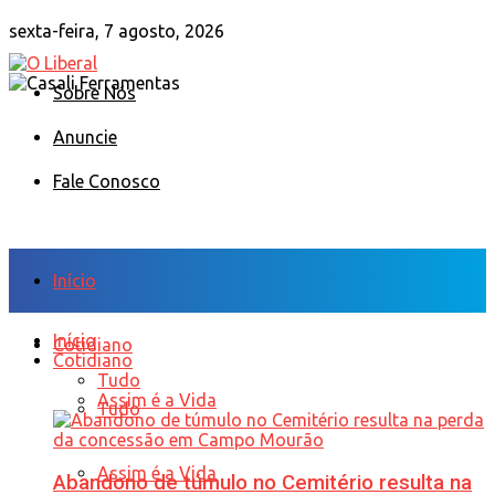
sexta-feira, 7 agosto, 2026
Sobre Nós
Anuncie
Fale Conosco
Início
Início
Cotidiano
Cotidiano
Tudo
Assim é a Vida
Tudo
Assim é a Vida
Abandono de túmulo no Cemitério resulta na