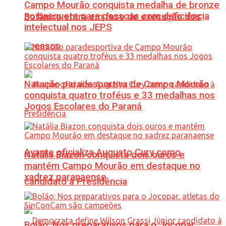
Campo Mourão conquista medalha de bronze
no basquete para pessoas com deficiência
Botânico entra em fase de execução dos
intelectual nos JEPS
acessos
Natação paradesportiva de Campo Mourão
conquista quatro troféus e 33 medalhas nos
Jogos Escolares do Paraná
Avante oficializa Augusto Cury como
Natália Biazon conquista dois ouros e
mantém Campo Mourão em destaque no
xadrez paranaense
candidato à Presidência
Bolão: Nos preparativos para o Jocopar,