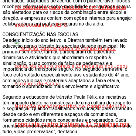
orientação, adaptados de acordo com o público-alvo: idosos
recebem informações sobre mobilidade e segurança, jovens
no basquete para pessoas com deficiência
são alertados para os riscos da combinação entre álcool e
direção, e empresas contam com ações internas para engajar
colaboradores em práticas seguras no dia a dia.
intelectual nos JEPS
CONSCIENTIZAÇÃO NAS ESCOLAS
Desde o início do ano letivo, a Diretran também tem levado
educação para o trânsito às escolas da rede municipal. No
primeiro semestre, turmas participaram de palestras,
dinâmicas e atividades que abordaram o respeito à
sinalização, o uso correto da faixa de pedestres e a
importância do transporte seguro. No segundo semestre, o
foco está voltado especialmente aos estudantes do 4º ano,
com ações lúdicas e materiais adaptados à faixa etária,
tornando o aprendizado mais envolvente e significativo.
Segundo a educadora de trânsito Paula Félix, as iniciativas
têm impacto direto na construção de uma cultura de respeito
Natação paradesportiva de Campo Mourão
e segurança. “Quando trabalhamos a educação para o trânsito
desde cedo e em diferentes espaços da comunidade,
formamos cidadãos mais conscientes e preparados. Cada
conquista quatro troféus e 33 medalhas nos
orientação pode representar um acidente evitado e, acima de
tudo, vidas preservadas”, destacou.