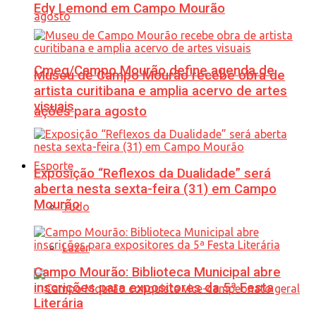
Edy Lemond em Campo Mourão
Cmeg/Campo Mourão define agenda de
Museu de Campo Mourão recebe obra de
artista curitibana e amplia acervo de artes
visuais
ações para agosto
Esporte
Exposição “Reflexos da Dualidade” será
aberta nesta sexta-feira (31) em Campo
Mourão
Tudo
Lazer
Campo Mourão: Biblioteca Municipal abre
inscrições para expositores da 5ª Festa
Literária