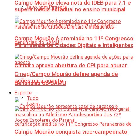
Campo Mourão eleva nota do IDEB para 7,1 e
Favo com Pimenta
supera média estadual no ensino municipal
Campo Mourão é premiada no 11º Congresso
Paranaense de Cidades Digitais e Inteligentes
Câmara aprova abertura de CPI para apurar
Cmeg/Campo Mourão define agenda de
ações para agosto
denúncias do SAMU
Esporte
Tudo
Lazer
Campo Mourão conquista vice-campeonato