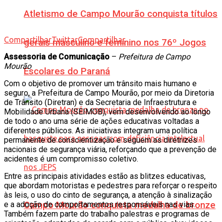
Atletismo de Campo Mourão conquista títulos
Compartilhar
Twittar
Compartilhar
gerais masculino e feminino nos 76º Jogos
Assessoria de Comunicação
–
Prefeitura de Campo
Mourão
Escolares do Paraná
Com o objetivo de promover um trânsito mais humano e
seguro, a Prefeitura de Campo Mourão, por meio da Diretoria
de Trânsito (Diretran) e da Secretaria de Infraestrutura e
Mobilidade Urbana (SEIMOB), vem desenvolvendo ao longo
de todo o ano uma série de ações educativas voltadas a
diferentes públicos. As iniciativas integram uma política
permanente de conscientização e seguem as diretrizes
nacionais de segurança viária, reforçando que a prevenção de
acidentes é um compromisso coletivo.
Entre as principais atividades estão as blitzes educativas,
que abordam motoristas e pedestres para reforçar o respeito
às leis, o uso do cinto de segurança, a atenção à sinalização
e a adoção de comportamentos responsáveis nas vias.
Campo Mourão conquista medalha de bronze
Também fazem parte do trabalho palestras e programas de