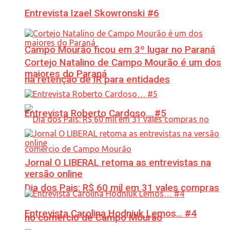
Entrevista Izael Skowronski #6
Campo Mourão ficou em 3º lugar no Paraná
Cortejo Natalino de Campo Mourão é um dos
maiores do Paraná
na retenção de IR para entidades
Entrevista Roberto Cardoso… #5
Jornal O LIBERAL retoma as entrevistas na
versão online
Dia dos Pais: R$ 60 mil em 31 vales compras
Entrevista Carolina Hodniuk Lemos… #4
no comércio de Campo Mourão