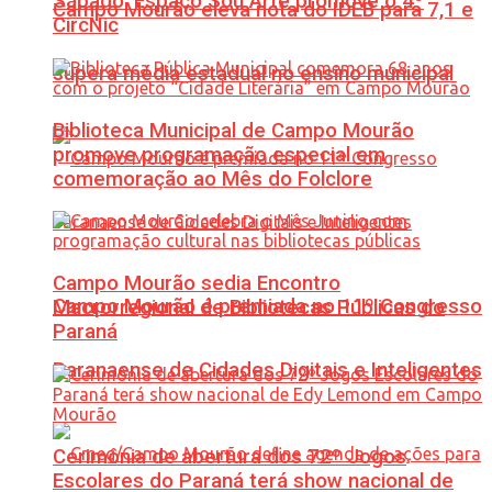
Sábado: Espaço Sou Arte promove o 4º
Campo Mourão eleva nota do IDEB para 7,1 e
CircNic
supera média estadual no ensino municipal
Biblioteca Municipal de Campo Mourão
promove programação especial em
comemoração ao Mês do Folclore
Campo Mourão sedia Encontro
Campo Mourão é premiada no 11º Congresso
Macrorregional de Bibliotecas Públicas do
Paraná
Paranaense de Cidades Digitais e Inteligentes
Cerimônia de abertura dos 72º Jogos
Escolares do Paraná terá show nacional de