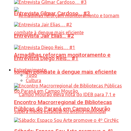
Entrevista Gilmar Cardoso… #3
Entrevista Jair Elias… #2
Armadilhas reforçam monitoramento e
Entrevista Diego Reis… #1
Entretenimento
tornam combate à dengue mais eficiente
Tudo
Cultura
Encontro Macrorregional de Bibliotecas
Públicas do Paraná em Campo Mourão