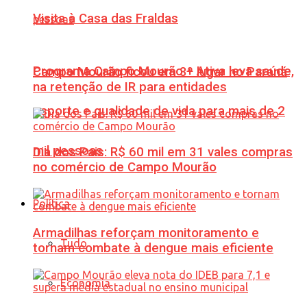
Visita à Casa das Fraldas
Programa Campo Mourão + Ativa leva saúde,
Campo Mourão ficou em 3º lugar no Paraná
na retenção de IR para entidades
esporte e qualidade de vida para mais de 2
mil pessoas
Dia dos Pais: R$ 60 mil em 31 vales compras
no comércio de Campo Mourão
Política
Armadilhas reforçam monitoramento e
Tudo
tornam combate à dengue mais eficiente
Economia