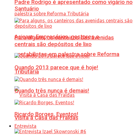
Padre Rodrigo é apresentado como vigário no
Santuário
Acicam: Empresários, gestores e
Para alguns, os canteiros das avenidas
centrais são depósitos de lixo
contabilistas em palestra sobre Reforma
Quando 2013 parece que é hoje!
Tributária
Quando três nunca é demais!
Ricardo Borges, Eventos!
Visita à Casa das Fraldas
Entrevista