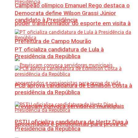
Campeão olímpico Emanuel Rego destaca o
Democrata define Wilson Grassi Júnior
candidato à Presidência
poder transformador do esporte em visita à
Prefeitura de Campo Mourão
PT oficializa candidatura de Lula à
Presidência da República
PCB aprova candidatura de Edmilson Costa à
presidência da República
Previscam convoca servidores municipais
PSTU oficializa candidatura de Hertz Dias à
aposentados e pensionistas para prova de
Presidência da República