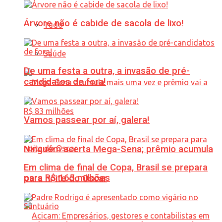
Árvore não é cabide de sacola de lixo!
Tudo
Saúde
De uma festa a outra, a invasão de pré-
candidatos de fora!
Vamos passear por aí, galera!
Ninguém acerta Mega-Sena; prêmio acumula
Em clima de final de Copa, Brasil se prepara
para R$ 165 milhões
para noite do Oscar