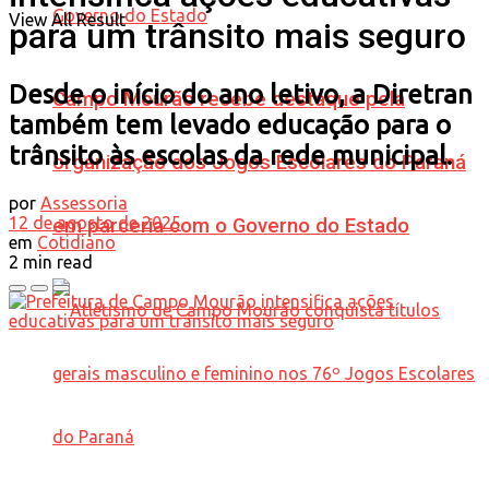
View All Result
para um trânsito mais seguro
Desde o início do ano letivo, a Diretran
Campo Mourão recebe destaque pela
também tem levado educação para o
trânsito às escolas da rede municipal.
organização dos Jogos Escolares do Paraná
por
Assessoria
12 de agosto de 2025
em parceria com o Governo do Estado
em
Cotidiano
2 min read