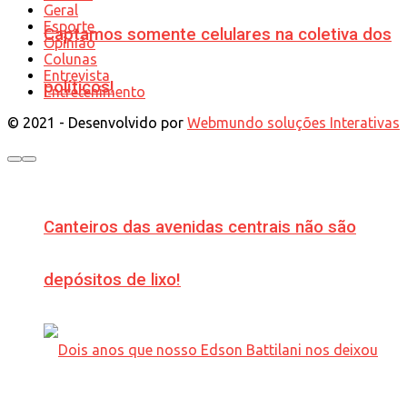
Geral
Esporte
Captamos somente celulares na coletiva dos
Opinião
Colunas
Entrevista
políticos!
Entretenimento
© 2021 - Desenvolvido por
Webmundo soluções Interativas
Canteiros das avenidas centrais não são
depósitos de lixo!