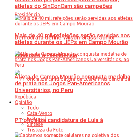
atletas do SinConCam são campeões
Mais de 40 mil refeições serão servidas aos
Democrata define Wilson Grassi Júnior
atletas durante os JEPs em Campo Mourão
candidato à Presidência
Atleta de Campo Mourão conquista medalha
de prata nos Jogos Pan-Americanos
Universitários, no Peru
Opinião
Tudo
Cata-Vento
Editorial
PT oficializa candidatura de Lula à
Síntese
Tristeza da Foto