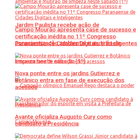
Jardim Paulista recebe ação de
Campo Mourão apresenta case de sucesso e
certificação inédita no 11º Congresso
conscientização ambiental e mutirão de
Paranaense de Cidades Digitais e Inteligentes
limpeza neste sábado (1º)
Nova ponte entre os jardins Gutierrez e
Botânico entra em fase de execução dos
acessos
Avante oficializa Augusto Cury como
candidato à Presidência