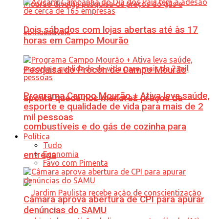
Dois sábados com lojas abertas até às 17
horas em Campo Mourão
Pesquisa do Procon de Campo Mourão
Programa Campo Mourão + Ativa leva saúde,
aponta queda nos menores preços de
esporte e qualidade de vida para mais de 2
mil pessoas
combustíveis e do gás de cozinha para
Política
Tudo
Economia
entrega
Favo com Pimenta
Câmara aprova abertura de CPI para apurar
denúncias do SAMU