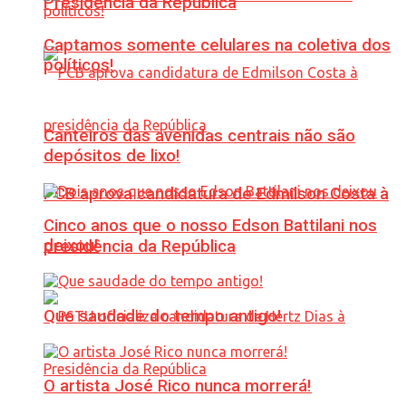
Presidência da República
Captamos somente celulares na coletiva dos
políticos!
Canteiros das avenidas centrais não são
depósitos de lixo!
PCB aprova candidatura de Edmilson Costa à
Cinco anos que o nosso Edson Battilani nos
deixou!
presidência da República
Que saudade do tempo antigo!
O artista José Rico nunca morrerá!