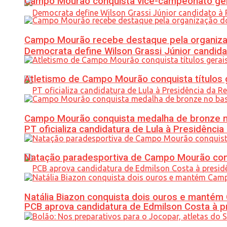
Campo Mourão conquista vice-campeonato gera
Campo Mourão recebe destaque pela organiza
Democrata define Wilson Grassi Júnior candida
Atletismo de Campo Mourão conquista títulos 
Campo Mourão conquista medalha de bronze no
PT oficializa candidatura de Lula à Presidência
Natação paradesportiva de Campo Mourão conq
Natália Biazon conquista dois ouros e mant
PCB aprova candidatura de Edmilson Costa à p