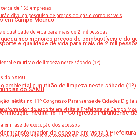
oras em Campo Mourão
queda nos menores preços de combustíveis e do gá
porte e qualidade de vida para mais de 2 mil pesso
ão ambiental e mutirão de limpeza neste sábado (1º)
enúncias do SAMU
tificação inédita no 11º Congresso Paranaense de C
er transformador do esporte em visita à Prefeitu
nico entra em fase de execução dos acessos