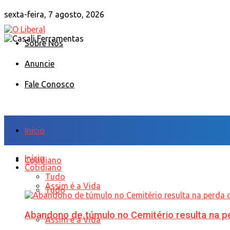
sexta-feira, 7 agosto, 2026
Sobre Nós
Anuncie
Fale Conosco
Início
Início
Cotidiano
Cotidiano
Tudo
Assim é a Vida
Tudo
Abandono de túmulo no Cemitério resulta na
Assim é a Vida