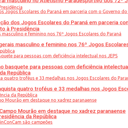
l masculino no Atletismo Paradesportivo dos 72º J
ção dos Jogos Escolares do Paraná em parceria co
to à Presidência
gerais masculino e feminino nos 76º Jogos Escolare
 basquete para pessoas com deficiência intelectua
 da República
uista quatro troféus e 33 medalhas nos Jogos Esc
ém Campo Mourão em destaque no xadrez paranaense
residência da República