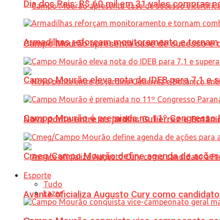
Dia dos Pais: R$ 60 mil em 31 vales compras
Armadilhas reforçam monitoramento e tornam 
Campo Mourão apresenta case de sucesso e cer
Campo Mourão eleva nota do IDEB para 7,1 e s
Campo Mourão é premiada no 11º Congresso Pa
Nova ponte entre os jardins Gutierrez e Botâ
Cmeg/Campo Mourão define agenda de ações 
Esporte
Tudo
Lazer
Avante oficializa Augusto Cury como candidato