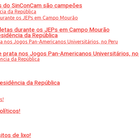
etas do SinConCam são campeões
atletas durante os JEPs em Campo Mourão
esidência da República
 prata nos Jogos Pan-Americanos Universitários, no
esidência da República
líticos!
tos de lixo!