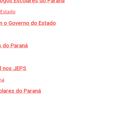
ogos Escolares do Paraná
m o Governo do Estado
s do Paraná
l nos JEPS
olares do Paraná