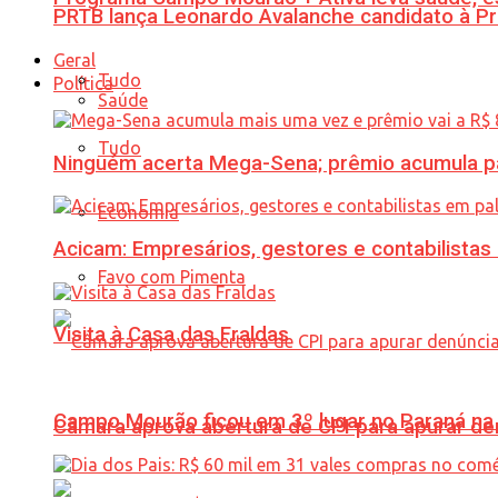
PRTB lança Leonardo Avalanche candidato à Pr
Geral
Tudo
Política
Saúde
Tudo
Ninguém acerta Mega-Sena; prêmio acumula p
Economia
Acicam: Empresários, gestores e contabilistas
Favo com Pimenta
Visita à Casa das Fraldas
Campo Mourão ficou em 3º lugar no Paraná na 
Câmara aprova abertura de CPI para apurar d