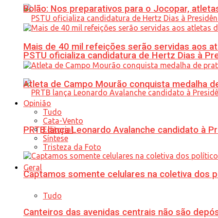
Bolão: Nos preparativos para o Jocopar, atl
Mais de 40 mil refeições serão servidas aos 
PSTU oficializa candidatura de Hertz Dias à Pr
Atleta de Campo Mourão conquista medalha de
Opinião
Tudo
Cata-Vento
PRTB lança Leonardo Avalanche candidato à Pr
Editorial
Síntese
Tristeza da Foto
Geral
Captamos somente celulares na coletiva dos po
Tudo
Canteiros das avenidas centrais não são depósi