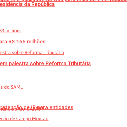
esidência da República
ara R$ 165 milhões
 em palestra sobre Reforma Tributária
retenção de IR para entidades
enúncias do SAMU