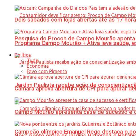
Dois sábados com lojas abertas até às 17 h
Pesquisa do Procon de Campo Mourão aponta 
Programa Campo Mourão + Ativa leva saúde, es
Política
Tudo
Economia
Favo com Pimenta
Jardim Paulista recebe ação de conscientizaç
Câmara aprova abertura de CPI para apurar d
Campo Mourão apresenta case de sucesso e cer
Campeão olímpico Emanuel Rego destaca o pod
Nova ponte entre os jardins Gutierrez e Botâ