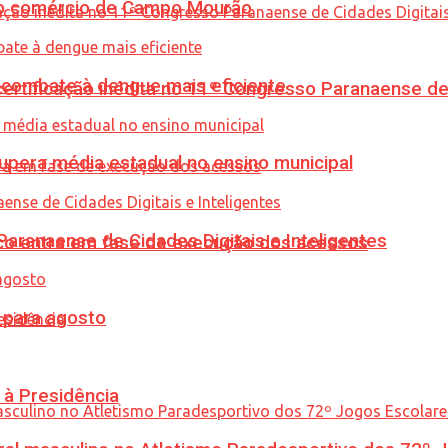
 no comércio de Campo Mourão
combate à dengue mais eficiente
tificação inédita no 11º Congresso Paranaense de C
upera média estadual no ensino municipal
ranaense de Cidades Digitais e Inteligentes
nico entra em fase de execução dos acessos
para agosto
 à Presidência