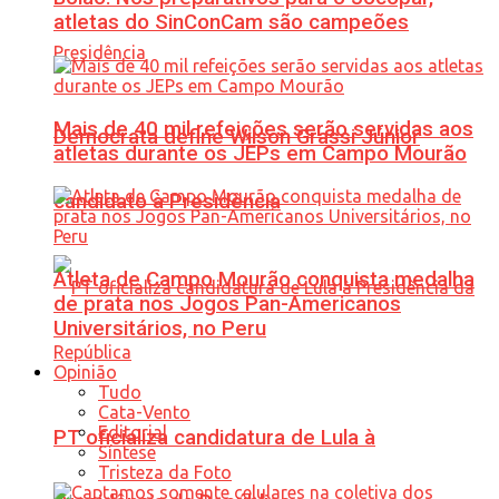
atletas do SinConCam são campeões
Mais de 40 mil refeições serão servidas aos
Democrata define Wilson Grassi Júnior
atletas durante os JEPs em Campo Mourão
candidato à Presidência
Atleta de Campo Mourão conquista medalha
de prata nos Jogos Pan-Americanos
Universitários, no Peru
Opinião
Tudo
Cata-Vento
Editorial
PT oficializa candidatura de Lula à
Síntese
Tristeza da Foto