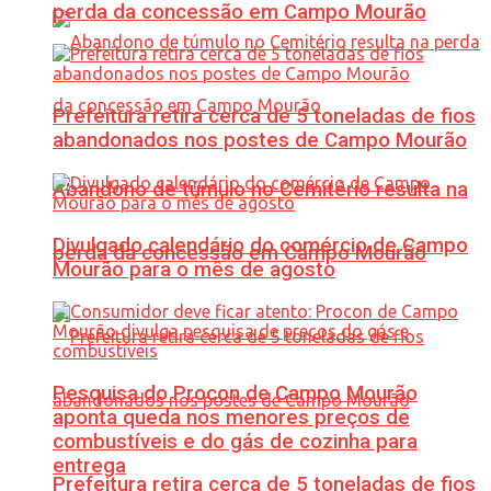
perda da concessão em Campo Mourão
Prefeitura retira cerca de 5 toneladas de fios
abandonados nos postes de Campo Mourão
Abandono de túmulo no Cemitério resulta na
Divulgado calendário do comércio de Campo
perda da concessão em Campo Mourão
Mourão para o mês de agosto
Pesquisa do Procon de Campo Mourão
aponta queda nos menores preços de
combustíveis e do gás de cozinha para
entrega
Prefeitura retira cerca de 5 toneladas de fios