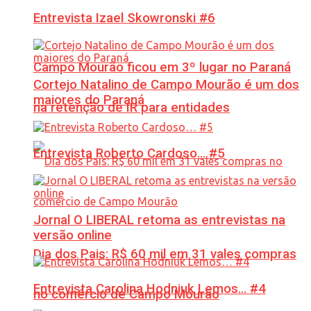
Entrevista Izael Skowronski #6
Campo Mourão ficou em 3º lugar no Paraná
Cortejo Natalino de Campo Mourão é um dos
maiores do Paraná
na retenção de IR para entidades
Entrevista Roberto Cardoso… #5
Jornal O LIBERAL retoma as entrevistas na
versão online
Dia dos Pais: R$ 60 mil em 31 vales compras
Entrevista Carolina Hodniuk Lemos… #4
no comércio de Campo Mourão