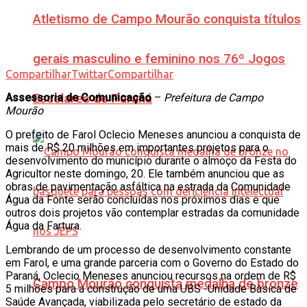
Atletismo de Campo Mourão conquista títulos
gerais masculino e feminino nos 76º Jogos
Compartilhar
Twittar
Compartilhar
Assessoria de Comunicação
–
Prefeitura de Campo
Escolares do Paraná
Mourão
O prefeito de Farol Oclecio Meneses anunciou a conquista de
mais de R$ 20 milhões em importantes projetos para o
desenvolvimento do município durante o almoço da Festa do
Agricultor neste domingo, 20. Ele também anunciou que as
obras de pavimentação asfáltica na estrada da Comunidade
Água da Fonte serão concluídas nos próximos dias e que
outros dois projetos vão contemplar estradas da comunidade
Água da Fartura.
Lembrando de um processo de desenvolvimento constante
em Farol, e uma grande parceria com o Governo do Estado do
Paraná, Oclecio Meneses anunciou recursos na ordem de R$
Campo Mourão conquista medalha de bronze
5 milhões para a construção de uma UBS -Unidade Básica de
Saúde Avançada, viabilizada pelo secretário de estado da