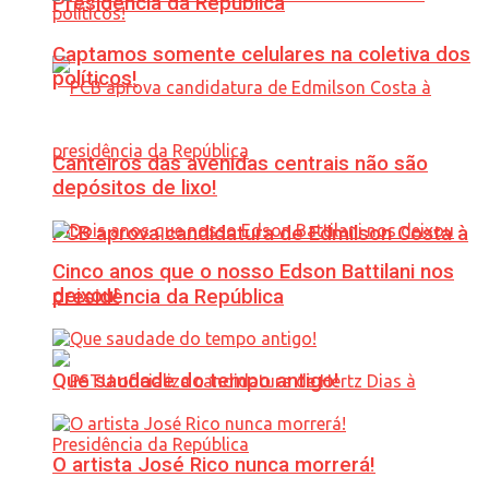
Presidência da República
Captamos somente celulares na coletiva dos
políticos!
Canteiros das avenidas centrais não são
depósitos de lixo!
PCB aprova candidatura de Edmilson Costa à
Cinco anos que o nosso Edson Battilani nos
deixou!
presidência da República
Que saudade do tempo antigo!
O artista José Rico nunca morrerá!