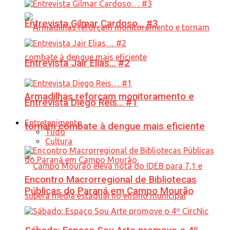
Entrevista Gilmar Cardoso… #3
Entrevista Jair Elias… #2
Armadilhas reforçam monitoramento e
Entrevista Diego Reis… #1
Entretenimento
tornam combate à dengue mais eficiente
Tudo
Cultura
Encontro Macrorregional de Bibliotecas
Públicas do Paraná em Campo Mourão