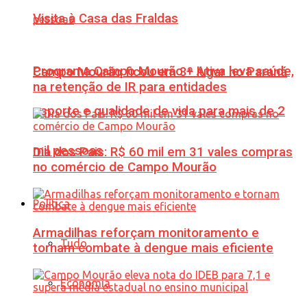
Visita à Casa das Fraldas
Programa Campo Mourão + Ativa leva saúde,
Campo Mourão ficou em 3º lugar no Paraná
na retenção de IR para entidades
esporte e qualidade de vida para mais de 2
mil pessoas
Dia dos Pais: R$ 60 mil em 31 vales compras
no comércio de Campo Mourão
Política
Armadilhas reforçam monitoramento e
Tudo
tornam combate à dengue mais eficiente
Economia