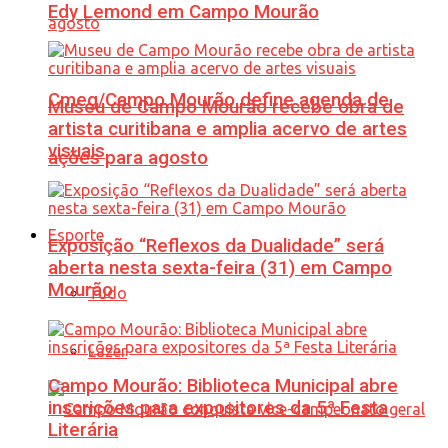
Edy Lemond em Campo Mourão
Cmeg/Campo Mourão define agenda de
Museu de Campo Mourão recebe obra de
artista curitibana e amplia acervo de artes
visuais
ações para agosto
Esporte
Exposição “Reflexos da Dualidade” será
aberta nesta sexta-feira (31) em Campo
Mourão
Tudo
Lazer
Campo Mourão: Biblioteca Municipal abre
inscrições para expositores da 5ª Festa
Literária