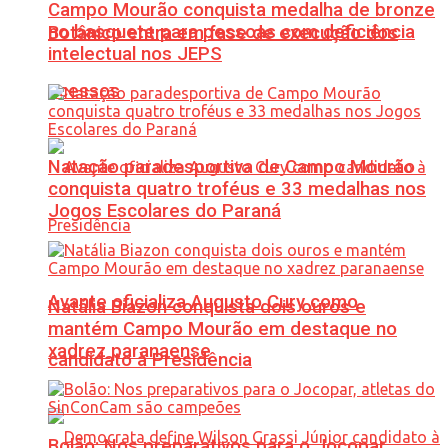
Campo Mourão conquista medalha de bronze
no basquete para pessoas com deficiência
Botânico entra em fase de execução dos
intelectual nos JEPS
acessos
Natação paradesportiva de Campo Mourão
conquista quatro troféus e 33 medalhas nos
Jogos Escolares do Paraná
Avante oficializa Augusto Cury como
Natália Biazon conquista dois ouros e
mantém Campo Mourão em destaque no
xadrez paranaense
candidato à Presidência
Bolão: Nos preparativos para o Jocopar,