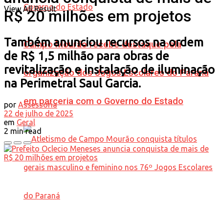
View All Result
R$ 20 milhões em projetos
Também anunciou recursos na ordem
Campo Mourão recebe destaque pela
de R$ 1,5 milhão para obras de
revitalização e instalação de iluminação
organização dos Jogos Escolares do Paraná
na Perimetral Saul Garcia.
em parceria com o Governo do Estado
por
Assessoria
22 de julho de 2025
em
Geral
2 min read