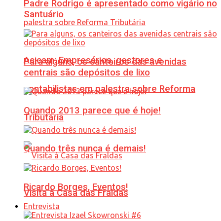
Padre Rodrigo é apresentado como vigário no
Santuário
Acicam: Empresários, gestores e
Para alguns, os canteiros das avenidas
centrais são depósitos de lixo
contabilistas em palestra sobre Reforma
Quando 2013 parece que é hoje!
Tributária
Quando três nunca é demais!
Ricardo Borges, Eventos!
Visita à Casa das Fraldas
Entrevista