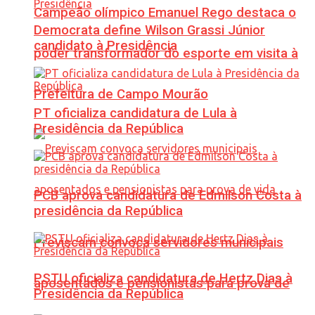
Campeão olímpico Emanuel Rego destaca o
Democrata define Wilson Grassi Júnior
candidato à Presidência
poder transformador do esporte em visita à
Prefeitura de Campo Mourão
PT oficializa candidatura de Lula à
Presidência da República
PCB aprova candidatura de Edmilson Costa à
presidência da República
Previscam convoca servidores municipais
PSTU oficializa candidatura de Hertz Dias à
aposentados e pensionistas para prova de
Presidência da República