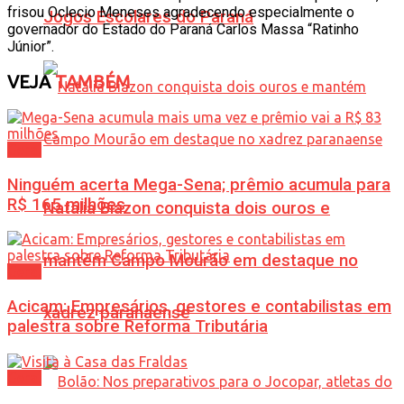
frisou Oclecio Meneses agradecendo especialmente o
Jogos Escolares do Paraná
governador do Estado do Paraná Carlos Massa “Ratinho
Júnior”.
VEJA
TAMBÉM
Geral
Ninguém acerta Mega-Sena; prêmio acumula para
R$ 165 milhões
Natália Biazon conquista dois ouros e
mantém Campo Mourão em destaque no
Geral
Acicam: Empresários, gestores e contabilistas em
xadrez paranaense
palestra sobre Reforma Tributária
Geral