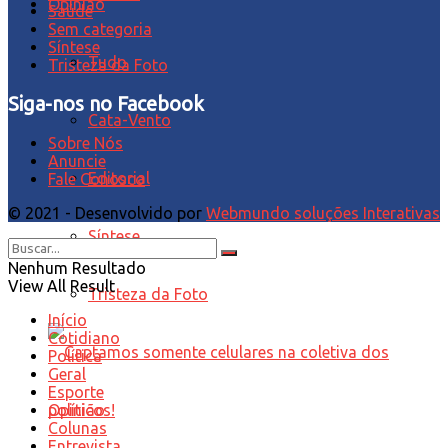
Opinião
Saúde
Sem categoria
Síntese
Tudo
Tristeza da Foto
Siga-nos no Facebook
Cata-Vento
Sobre Nós
Anuncie
Editorial
Fale Conosco
© 2021 - Desenvolvido por
Webmundo soluções Interativas
Síntese
Nenhum Resultado
View All Result
Tristeza da Foto
Início
Cotidiano
Política
Geral
Esporte
Opinião
Colunas
Entrevista