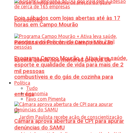
Dois sábados com lojas abertas até às 17
horas em Campo Mourão
Pesquisa do Procon de Campo Mourão
Programa Campo Mourão + Ativa leva saúde,
aponta queda nos menores preços de
esporte e qualidade de vida para mais de 2
mil pessoas
combustíveis e do gás de cozinha para
Política
Tudo
Economia
entrega
Favo com Pimenta
Câmara aprova abertura de CPI para apurar
denúncias do SAMU