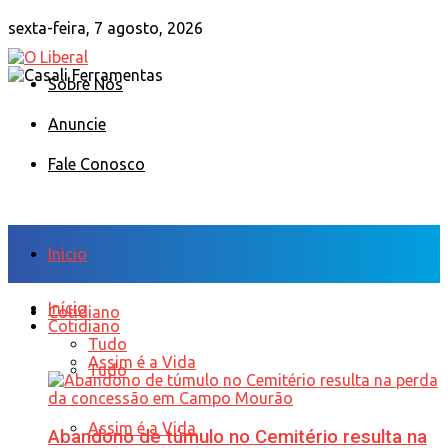
sexta-feira, 7 agosto, 2026
Sobre Nós
Anuncie
Fale Conosco
Início
Início
Cotidiano
Cotidiano
Tudo
Assim é a Vida
Tudo
Assim é a Vida
Abandono de túmulo no Cemitério resulta na