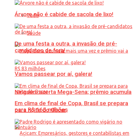
Árvore não é cabide de sacola de lixo!
Tudo
Saúde
De uma festa a outra, a invasão de pré-
candidatos de fora!
Vamos passear por aí, galera!
Ninguém acerta Mega-Sena; prêmio acumula
Em clima de final de Copa, Brasil se prepara
para R$ 165 milhões
para noite do Oscar