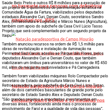
Saúde Beto Preto e outros R$ 8 milhões para a execução de
no basquete para pessoas com deficiência
um projeto de 5 quilômetros de pavimentação asfáltica na
Comunidade Água da Fartura, viabilizados pelos deputados
estaduais Alexandre Curi, Denian Couto; secretários Sandro
intelectual nos JEPS
Alex, (Infraestrutura e Logística) e Márcio Nunes (Agricultura),
também com apoio do subchefe da Casa Civil Lúcio Tasso.
Projeto que será complementado por um segundo projeto da
Itaipu.
Também anunciou recursos na ordem de R$ 1,5 milhão para
obras de revitalização e instalação de iluminação na
Perimetral Saul Garcia, acesso ao Parque das Flores, pelos
deputados Alexandre Curi e Denian Couto, que também
viabilizaram um ônibus para universitários no valor de R$ 450
mil, além de máquinas motoniveladora e Pá Carregadeira.
Também foram viabilizadas máquinas Rolo Compactador pelo
secretário de Estado da Agricultura Márcio Nunes e
Retroescavadeira, pelo subchefe da Casa Civil Lúcio Tasso,
Natação paradesportiva de Campo Mourão
além de dois caminhões basculantes de grande porte pelo
secretário de Estado Sandro Alex e Deputado Denan Couto.
“São grandes projetos e importantes investimentos em
conquista quatro troféus e 33 medalhas nos
diversas áreas, fortalecendo ainda mais o processo de
envolvimento de Farol e a qualidade de vida das pessoas”,