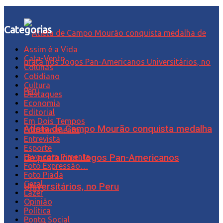
Categorias
Assim é a Vida
Cata-Vento
Colunas
Cotidiano
Cultura
Destaques
Economia
Editorial
Em Dois Tempos
Atleta de Campo Mourão conquista medalha
Entretenimento
Entrevista
Esporte
Favo com Pimenta
de prata nos Jogos Pan-Americanos
Foto Expressão…
Foto Piada
Geral
Universitários, no Peru
Lazer
Opinião
Política
Ponto Social