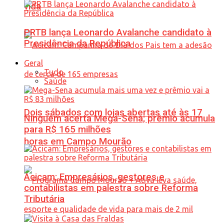
vida
PRTB lança Leonardo Avalanche candidato à
Presidência da República
Geral
Tudo
Saúde
Dois sábados com lojas abertas até às 17
Ninguém acerta Mega-Sena; prêmio acumula
para R$ 165 milhões
horas em Campo Mourão
Acicam: Empresários, gestores e
contabilistas em palestra sobre Reforma
Tributária