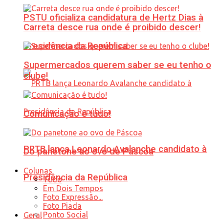
PSTU oficializa candidatura de Hertz Dias à
Carreta desce rua onde é proibido descer!
Presidência da República
Supermercados querem saber se eu tenho o
clube!
Comunicação é tudo!
PRTB lança Leonardo Avalanche candidato à
Do panetone ao ovo de Páscoa
Colunas
Presidência da República
Tudo
Em Dois Tempos
Foto Expressão...
Foto Piada
Ponto Social
Geral