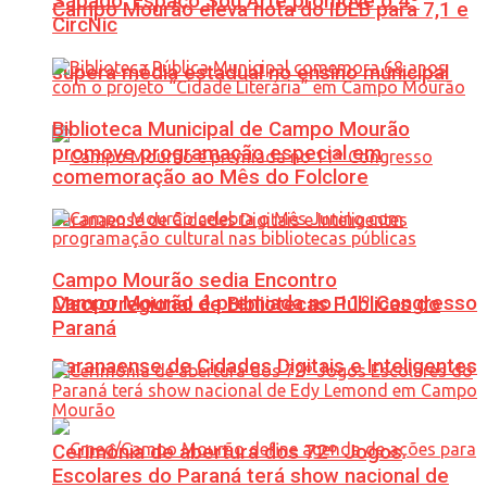
Sábado: Espaço Sou Arte promove o 4º
Campo Mourão eleva nota do IDEB para 7,1 e
CircNic
supera média estadual no ensino municipal
Biblioteca Municipal de Campo Mourão
promove programação especial em
comemoração ao Mês do Folclore
Campo Mourão sedia Encontro
Campo Mourão é premiada no 11º Congresso
Macrorregional de Bibliotecas Públicas do
Paraná
Paranaense de Cidades Digitais e Inteligentes
Cerimônia de abertura dos 72º Jogos
Escolares do Paraná terá show nacional de