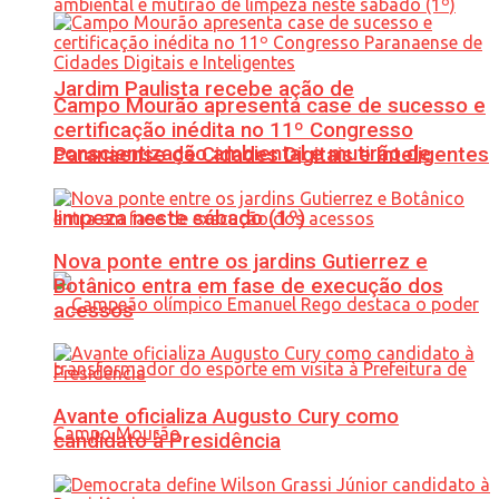
Jardim Paulista recebe ação de
Campo Mourão apresenta case de sucesso e
certificação inédita no 11º Congresso
conscientização ambiental e mutirão de
Paranaense de Cidades Digitais e Inteligentes
limpeza neste sábado (1º)
Nova ponte entre os jardins Gutierrez e
Botânico entra em fase de execução dos
acessos
Avante oficializa Augusto Cury como
candidato à Presidência