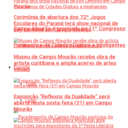
Cerimônia de abertura dos 72º Jogos
Escolares do Paraná terá show nacional de
Campo Mourão é premiada no 11º Congresso
Edy Lemond em Campo Mourão
Paranaense de Cidades Digitais e Inteligentes
Museu de Campo Mourão recebe obra de
artista curitibana e amplia acervo de artes
Esporte
visuais
Tudo
Exposição “Reflexos da Dualidade” será
Lazer
aberta nesta sexta-feira (31) em Campo
Mourão