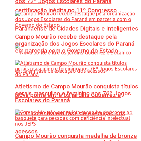
dos 72º Jogos Escolares do Paraná
certificação inédita no 11º Congresso
Paranaense de Cidades Digitais e Inteligentes
Campo Mourão recebe destaque pela
organização dos Jogos Escolares do Paraná
em parceria com o Governo do Estado
Atletismo de Campo Mourão conquista títulos
gerais masculino e feminino nos 76º Jogos
Nova ponte entre os jardins Gutierrez e
Escolares do Paraná
Botânico entra em fase de execução dos
acessos
Campo Mourão conquista medalha de bronze