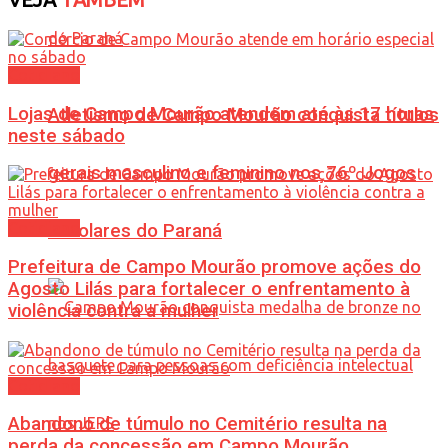
Cotidiano
Lojas de Campo Mourão atendem até às 17 horas
Atletismo de Campo Mourão conquista títulos
neste sábado
gerais masculino e feminino nos 76º Jogos
Cotidiano
Escolares do Paraná
Prefeitura de Campo Mourão promove ações do
Agosto Lilás para fortalecer o enfrentamento à
violência contra a mulher
Cotidiano
Abandono de túmulo no Cemitério resulta na
perda da concessão em Campo Mourão