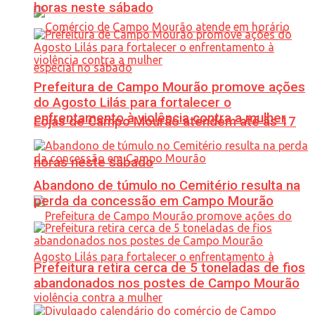
horas neste sábado
Prefeitura de Campo Mourão promove ações
do Agosto Lilás para fortalecer o
enfrentamento à violência contra a mulher
Lojas de Campo Mourão atendem até às 17
horas neste sábado
Abandono de túmulo no Cemitério resulta na
perda da concessão em Campo Mourão
Prefeitura retira cerca de 5 toneladas de fios
abandonados nos postes de Campo Mourão