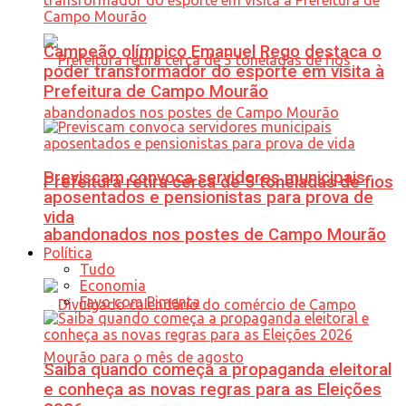
Campeão olímpico Emanuel Rego destaca o
poder transformador do esporte em visita à
Prefeitura de Campo Mourão
Previscam convoca servidores municipais
Prefeitura retira cerca de 5 toneladas de fios
aposentados e pensionistas para prova de
vida
abandonados nos postes de Campo Mourão
Política
Tudo
Economia
Favo com Pimenta
Saiba quando começa a propaganda eleitoral
e conheça as novas regras para as Eleições