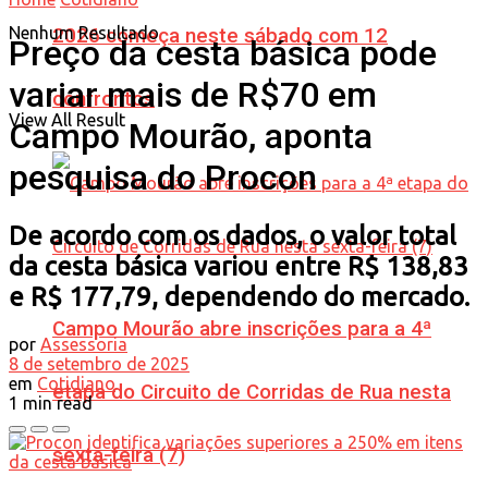
Nenhum Resultado
2026 começa neste sábado com 12
Preço da cesta básica pode
variar mais de R$70 em
confrontos
View All Result
Campo Mourão, aponta
pesquisa do Procon
De acordo com os dados, o valor total
da cesta básica variou entre R$ 138,83
e R$ 177,79, dependendo do mercado.
Campo Mourão abre inscrições para a 4ª
por
Assessoria
8 de setembro de 2025
em
Cotidiano
etapa do Circuito de Corridas de Rua nesta
1 min read
sexta-feira (7)