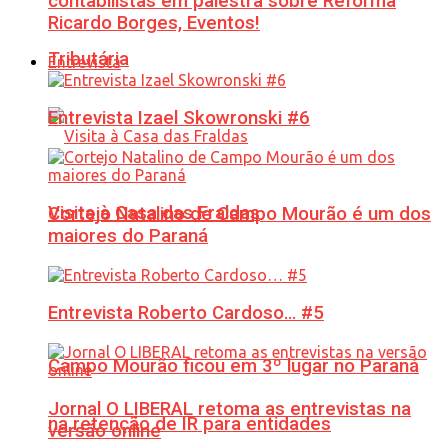
contabilistas em palestra sobre Reforma
Ricardo Borges, Eventos!
Tributária
Entrevista
Entrevista Izael Skowronski #6
Visita à Casa das Fraldas
Cortejo Natalino de Campo Mourão é um dos
maiores do Paraná
Entrevista Roberto Cardoso… #5
Campo Mourão ficou em 3º lugar no Paraná
Jornal O LIBERAL retoma as entrevistas na
na retenção de IR para entidades
versão online