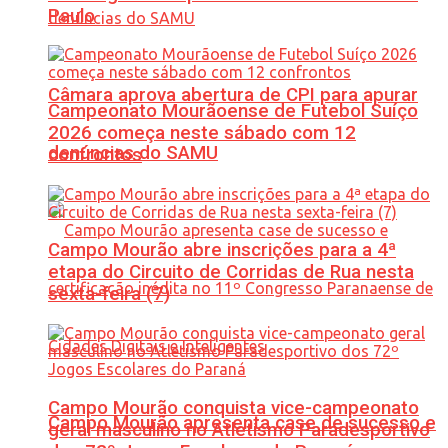
Paulo
Câmara aprova abertura de CPI para apurar
Campeonato Mourãoense de Futebol Suíço
2026 começa neste sábado com 12
denúncias do SAMU
confrontos
Campo Mourão abre inscrições para a 4ª
etapa do Circuito de Corridas de Rua nesta
sexta-feira (7)
Campo Mourão conquista vice-campeonato
Campo Mourão apresenta case de sucesso e
geral masculino no Atletismo Paradesportivo