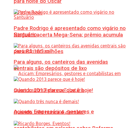
para noite do Oscar
Padre Rodrigo é apresentado como vigário no
Santuário
Ninguém acerta Mega-Sena; prêmio acumula
para R$ 165 milhões
Para alguns, os canteiros das avenidas
centrais são depósitos de lixo
Quando 2013 parece que é hoje!
Acicam: Empresários, gestores e
Quando três nunca é demais!