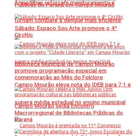
Armadilhas reforçam monitoramento e
Públicas do Paraná em Campo Mourão
tornam combate à dengue mais eficiente
Sábado: Espaço Sou Arte promove o 4º
CircNic
Biblioteca Municipal de Campo Mourão
promove programação especial em
comemoração ao Mês do Folclore
Campo Mourão eleva nota do IDEB para 7,1 e
supera média estadual no ensino municipal
Campo Mourão sedia Encontro
Macrorregional de Bibliotecas Públicas do
Paraná