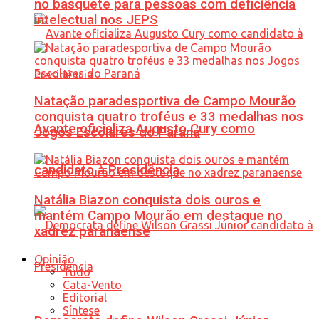
no basquete para pessoas com deficiência
intelectual nos JEPS
Natação paradesportiva de Campo Mourão
conquista quatro troféus e 33 medalhas nos
Avante oficializa Augusto Cury como
Jogos Escolares do Paraná
candidato à Presidência
Natália Biazon conquista dois ouros e
mantém Campo Mourão em destaque no
xadrez paranaense
Opinião
Tudo
Cata-Vento
Editorial
Síntese