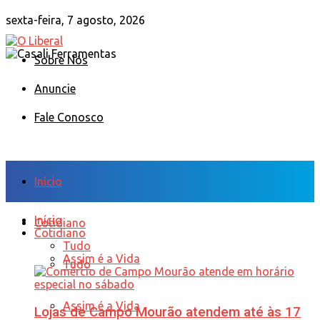
sexta-feira, 7 agosto, 2026
Sobre Nós
Anuncie
Fale Conosco
Início
Início
Cotidiano
Cotidiano
Tudo
Assim é a Vida
Tudo
Assim é a Vida
Lojas de Campo Mourão atendem até às 17