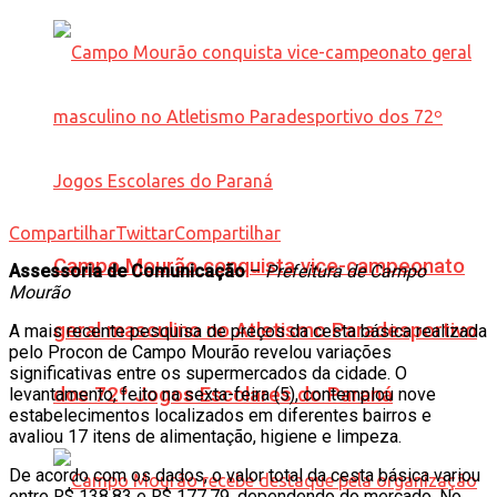
Compartilhar
Twittar
Compartilhar
Campo Mourão conquista vice-campeonato
Assessoria de Comunicação
–
Prefeitura de Campo
Mourão
geral masculino no Atletismo Paradesportivo
A mais recente pesquisa de preços da cesta básica realizada
pelo Procon de Campo Mourão revelou variações
significativas entre os supermercados da cidade. O
dos 72º Jogos Escolares do Paraná
levantamento, feito na sexta-feira (5), contemplou nove
estabelecimentos localizados em diferentes bairros e
avaliou 17 itens de alimentação, higiene e limpeza.
De acordo com os dados, o valor total da cesta básica variou
entre R$ 138,83 e R$ 177,79, dependendo do mercado. No