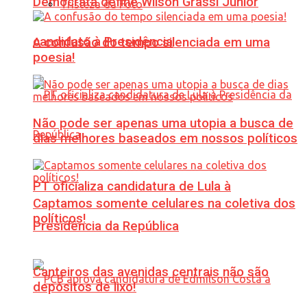
Democrata define Wilson Grassi Júnior
Tristeza da Foto
candidato à Presidência
A confusão do tempo silenciada em uma
poesia!
Não pode ser apenas uma utopia a busca de
dias melhores baseados em nossos políticos
PT oficializa candidatura de Lula à
Captamos somente celulares na coletiva dos
políticos!
Presidência da República
Canteiros das avenidas centrais não são
depósitos de lixo!