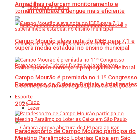
Armadilhas reforçam monitoramento e
Favo com Pimenta
tornam combate à dengue mais eficiente
Campo Mourão eleva nota do IDEB para 7,1 e
supera média estadual no ensino municipal
Saiba quando começa a propaganda eleitoral
Campo Mourão é premiada no 11º Congresso
Paranaense de Cidades Digitais e Inteligentes
e conheça as novas regras para as Eleições
Esporte
Tudo
2026
Lazer
Paradesporto de Campo Mourão participa do
Meeting Paralímpico Loterias Caixa em São