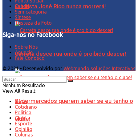
Ponto Social
O artista José Rico nunca morrerá!
Saúde
Sem categoria
Síntese
Tristeza da Foto
Siga-nos no Facebook
Sobre Nós
Anuncie
Carreta desce rua onde é proibido descer!
Fale Conosco
© 2021 - Desenvolvido por
Webmundo soluções Interativas
Nenhum Resultado
View All Result
Supermercados querem saber se eu tenho o
Início
Cotidiano
Política
Geral
clube!
Esporte
Opinião
Colunas