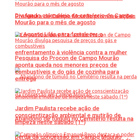
Divulgado calendário do comércio de Campo
Prefeitura de Campo Mourão promove ações
Mourão para o mês de agosto
do Agosto Lilás para fortalecer o
enfrentamento à violência contra a mulher
Pesquisa do Procon de Campo Mourão
aponta queda nos menores preços de
combustíveis e do gás de cozinha para
entrega
Jardim Paulista recebe ação de
conscientização ambiental e mutirão de
Abandono de túmulo no Cemitério resulta na
limpeza neste sábado (1º)
perda da concessão em Campo Mourão