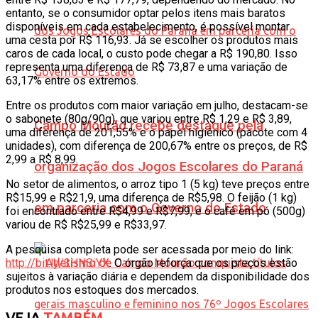
entanto, se o consumidor optar pelos itens mais baratos
disponíveis em cada estabelecimento, é possível montar
uma cesta por R$ 116,93. Já se escolher os produtos mais
caros de cada local, o custo pode chegar a R$ 190,80. Isso
representa uma diferença de R$ 73,87 e uma variação de
63,17% entre os extremos.
Entre os produtos com maior variação em julho, destacam-se
o sabonete (80g/90g), que variou entre R$ 1,29 e R$ 3,89,
Campo Mourão recebe destaque pela
uma diferença de 201,55% e o papel higiênico (pacote com 4
unidades), com diferença de 200,67% entre os preços, de R$
2,99 a R$ 8,99.
organização dos Jogos Escolares do Paraná
No setor de alimentos, o arroz tipo 1 (5 kg) teve preços entre
R$15,99 e R$21,9, uma diferença de R$5,98. O feijão (1 kg)
em parceria com o Governo do Estado
foi encontrado entre R$4,99 e R$7,99, e o café em pó (500g)
variou de R$ R$25,99 e R$33,97.
A pesquisa completa pode ser acessada por meio do link:
http://bit.ly/3HNSiYX
. O órgão reforça que os preços estão
sujeitos à variação diária e dependem da disponibilidade dos
produtos nos estoques dos mercados.
VEJA
TAMBÉM