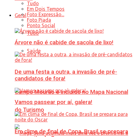
Tudo
Em Dois Tempos
Foto Expressão...
Geral
Foto Piada
Ponto Social
Tudo
Árvore não é cabide de sacola de lixo!
Saúde
De uma festa a outra, a invasão de pré-
candidatos de fora!
Campo Mourão é incluído no Mapa Nacional
Vamos passear por aí, galera!
do Turismo
Em clima de final de Copa, Brasil se prepara