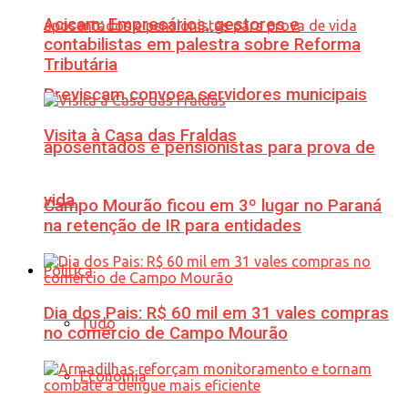
Acicam: Empresários, gestores e
contabilistas em palestra sobre Reforma
Tributária
Previscam convoca servidores municipais
Visita à Casa das Fraldas
aposentados e pensionistas para prova de
vida
Campo Mourão ficou em 3º lugar no Paraná
na retenção de IR para entidades
Política
Dia dos Pais: R$ 60 mil em 31 vales compras
Tudo
no comércio de Campo Mourão
Economia