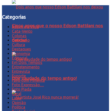
Categorias
Cinco anos que o nosso Edson Battilani nos
Assim é a Vida
Cata-Vento
Colunas
deixou!
Cotidiano
Cultura
Destaques
Economia
Editorial
Em Dois Tempos
Entretenimento
Entrevista
Esporte
Que saudade do tempo antigo!
Favo com Pimenta
Foto Expressão…
Foto Piada
Geral
Lazer
Opinião
Política