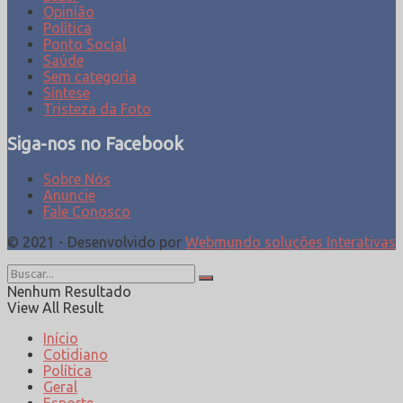
Opinião
Política
Ponto Social
Saúde
Sem categoria
Síntese
Tristeza da Foto
Siga-nos no Facebook
Sobre Nós
Anuncie
Fale Conosco
© 2021 - Desenvolvido por
Webmundo soluções Interativas
Nenhum Resultado
View All Result
Início
Cotidiano
Política
Geral
Esporte