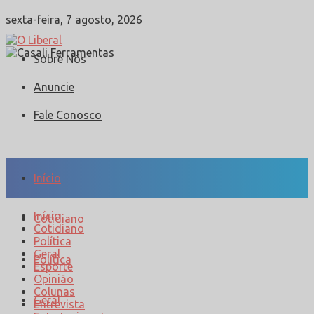
sexta-feira, 7 agosto, 2026
Sobre Nós
Anuncie
Fale Conosco
Início
Início
Cotidiano
Cotidiano
Política
Geral
Política
Esporte
Opinião
Colunas
Geral
Entrevista