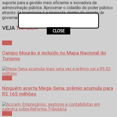
suporte para a gestão mais eficiente e inovadora da
administração pública. Aproximar o cidadão do poder público
através da tecnologia é a proposta, dentro do projeto de
governança “Cidade Inteligente”.
VEJA
TAMBÉM
CLOSE
Geral
Campo Mourão é incluído no Mapa Nacional do
Turismo
Geral
Ninguém acerta Mega-Sena; prêmio acumula para
R$ 165 milhões
Geral