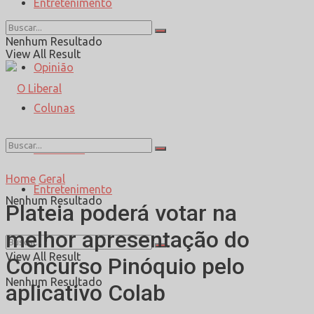
Entretenimento
Esporte
Nenhum Resultado
View All Result
Opinião
Colunas
Entrevista
Home
Geral
Entretenimento
Nenhum Resultado
Plateia poderá votar na
melhor apresentação do
View All Result
Concurso Pinóquio pelo
Nenhum Resultado
aplicativo Colab