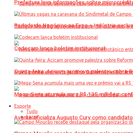
Prefeitura leva informações sobre microcrédi
Rodada de Negócios na Expo + Indústria exclu
Campo Mourão apresenta case de sucesso e cer
Codecam lança boletim institucional
Quinta-feira: Acicam promove palestra sobre R
Nova ponte entre os jardins Gutierrez e Botâ
Mega-Sena acumula para R$ 135 milhões; conf
Esporte
Tudo
Lazer
Avante oficializa Augusto Cury como candidato