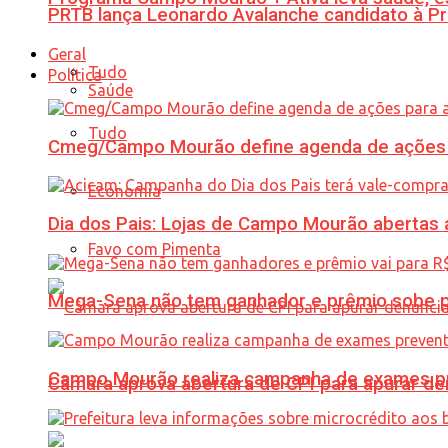
PRTB lança Leonardo Avalanche candidato à Pr
Geral
Tudo
Política
Saúde
Tudo
Cmeg/Campo Mourão define agenda de ações 
Economia
Dia dos Pais: Lojas de Campo Mourão abertas a
Favo com Pimenta
Mega-Sena não tem ganhador e prêmio sobe p
Campo Mourão realiza campanha de exames pre
Câmara aprova abertura de CPI para apurar d