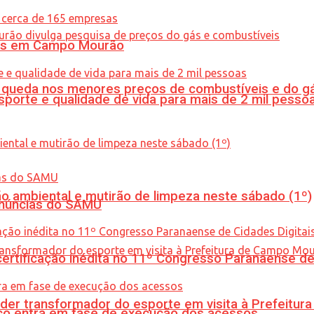
oras em Campo Mourão
queda nos menores preços de combustíveis e do gá
porte e qualidade de vida para mais de 2 mil pesso
ão ambiental e mutirão de limpeza neste sábado (1º)
enúncias do SAMU
tificação inédita no 11º Congresso Paranaense de C
er transformador do esporte em visita à Prefeitu
nico entra em fase de execução dos acessos