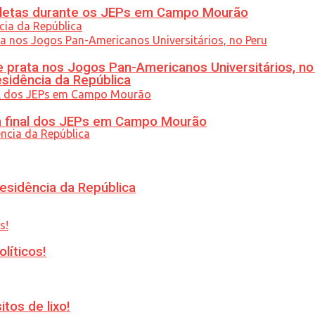
atletas durante os JEPs em Campo Mourão
 prata nos Jogos Pan-Americanos Universitários, no
esidência da República
am final dos JEPs em Campo Mourão
esidência da República
líticos!
tos de lixo!