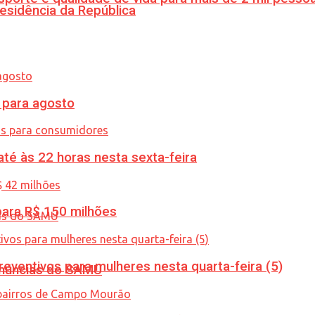
esidência da República
para agosto
té às 22 horas nesta sexta-feira
ara R$ 150 milhões
ventivos para mulheres nesta quarta-feira (5)
enúncias do SAMU