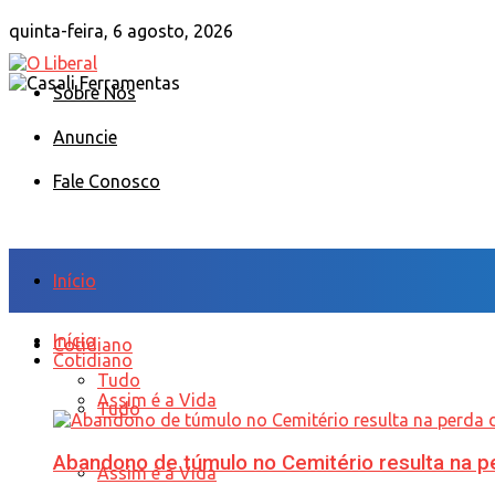
quinta-feira, 6 agosto, 2026
Sobre Nós
Anuncie
Fale Conosco
Início
Início
Cotidiano
Cotidiano
Tudo
Assim é a Vida
Tudo
Abandono de túmulo no Cemitério resulta na
Assim é a Vida