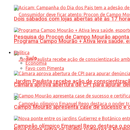
Dois sábados com lojas abertas até às 17 h
Pesquisa do Procon de Campo Mourão aponta 
Programa Campo Mourão + Ativa leva saúde, es
Política
Tudo
Economia
Favo com Pimenta
Jardim Paulista recebe ação de conscientizaç
Câmara aprova abertura de CPI para apurar d
Campo Mourão apresenta case de sucesso e cer
Campeão olímpico Emanuel Rego destaca o pod
Nova ponte entre os jardins Gutierrez e Botâ