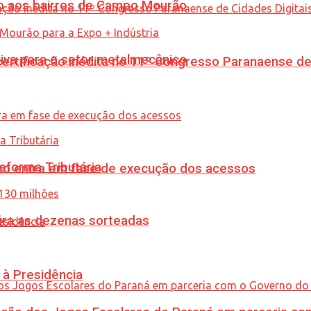
to aos bairros de Campo Mourão
siva para o setor metalmecânico
tificação inédita no 11º Congresso Paranaense de C
eforma Tributária
nico entra em fase de execução dos acessos
ira as dezenas sorteadas
 à Presidência