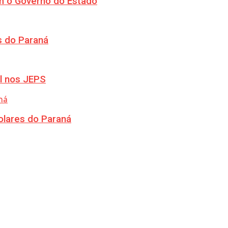
m o Governo do Estado
s do Paraná
l nos JEPS
olares do Paraná