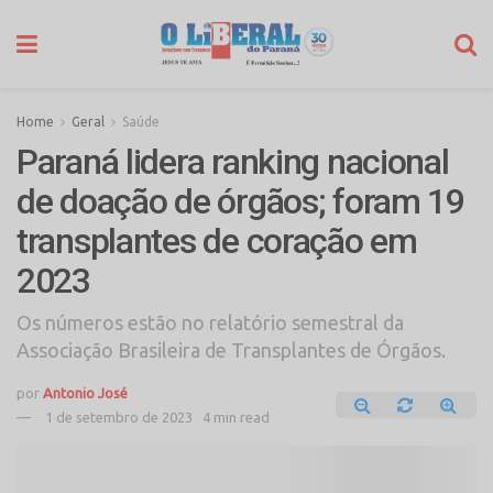
Home
Geral
Saúde
Paraná lidera ranking nacional
de doação de órgãos; foram 19
transplantes de coração em
2023
Os números estão no relatório semestral da
Associação Brasileira de Transplantes de Órgãos.
por
Antonio José
1 de setembro de 2023
4 min read