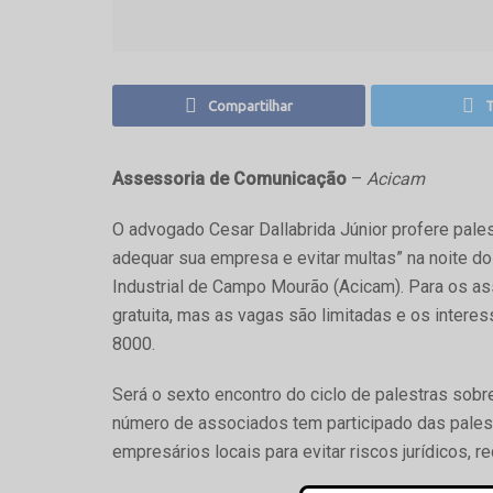
Compartilhar
T
Assessoria de Comunicação
–
Acicam
O advogado Cesar Dallabrida Júnior profere pal
adequar sua empresa e evitar multas” na noite d
Industrial de Campo Mourão (Acicam). Para os ass
gratuita, mas as vagas são limitadas e os inter
8000.
Será o sexto encontro do ciclo de palestras sob
número de associados tem participado das palest
empresários locais para evitar riscos jurídicos, r