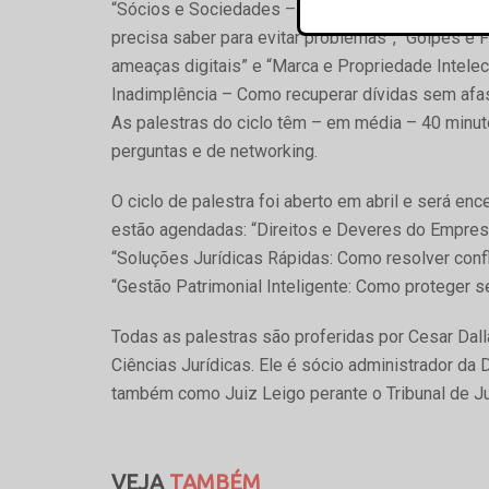
“Sócios e Sociedades – Como Estruturar sua Emp
precisa saber para evitar problemas”, “Golpes e 
ameaças digitais” e “Marca e Propriedade Intele
Inadimplência – Como recuperar dívidas sem afast
As palestras do ciclo têm – em média – 40 minu
perguntas e de networking.
O ciclo de palestra foi aberto em abril e será en
estão agendadas: “Direitos e Deveres do Empres
“Soluções Jurídicas Rápidas: Como resolver confl
“Gestão Patrimonial Inteligente: Como proteger se
Todas as palestras são proferidas por Cesar Dall
Ciências Jurídicas. Ele é sócio administrador da
também como Juiz Leigo perante o Tribunal de Ju
VEJA
TAMBÉM