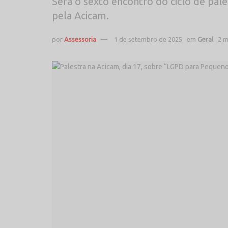
Será o sexto encontro do ciclo de pal
pela Acicam.
por
Assessoria
1 de setembro de 2025
em
Geral
2 m