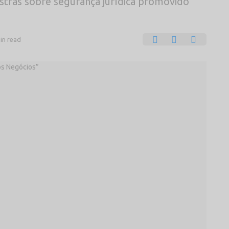
estras sobre segurança jurídica promovido
in read