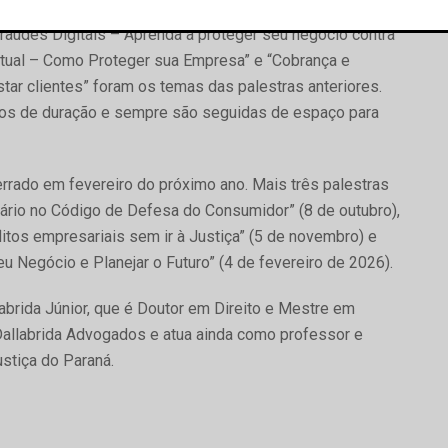
resa”, “Contratos Empresariais – O que todo empresário
Fraudes Digitais – Aprenda a proteger seu negócio contra
ctual – Como Proteger sua Empresa” e “Cobrança e
ar clientes” foram os temas das palestras anteriores.
tos de duração e sempre são seguidas de espaço para
cerrado em fevereiro do próximo ano. Mais três palestras
ário no Código de Defesa do Consumidor” (8 de outubro),
itos empresariais sem ir à Justiça” (5 de novembro) e
u Negócio e Planejar o Futuro” (4 de fevereiro de 2026).
abrida Júnior, que é Doutor em Direito e Mestre em
 Dallabrida Advogados e atua ainda como professor e
stiça do Paraná.