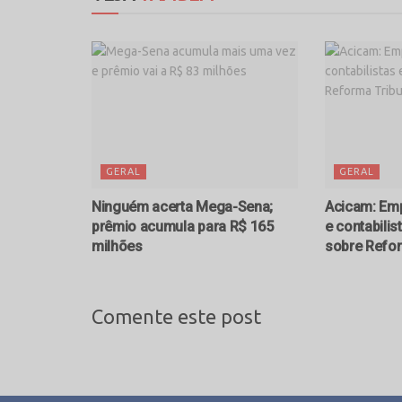
GERAL
GERAL
Ninguém acerta Mega-Sena;
Acicam: Emp
prêmio acumula para R$ 165
e contabilis
milhões
sobre Refor
Comente este post