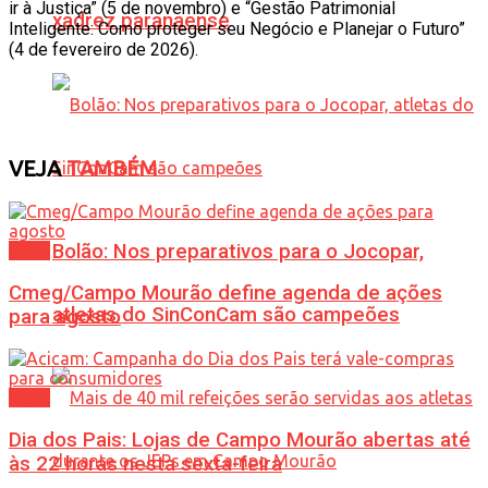
ir à Justiça” (5 de novembro) e “Gestão Patrimonial
xadrez paranaense
Inteligente: Como proteger seu Negócio e Planejar o Futuro”
(4 de fevereiro de 2026).
VEJA
TAMBÉM
Bolão: Nos preparativos para o Jocopar,
Geral
Cmeg/Campo Mourão define agenda de ações
atletas do SinConCam são campeões
para agosto
Geral
Dia dos Pais: Lojas de Campo Mourão abertas até
às 22 horas nesta sexta-feira