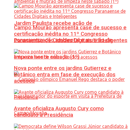
Jardim Paulista recebe ação de
Campo Mourão apresenta case de sucesso e
certificação inédita no 11º Congresso
conscientização ambiental e mutirão de
Paranaense de Cidades Digitais e Inteligentes
limpeza neste sábado (1º)
Nova ponte entre os jardins Gutierrez e
Botânico entra em fase de execução dos
acessos
Avante oficializa Augusto Cury como
candidato à Presidência