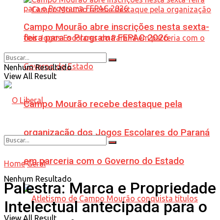
Campo Mourão abre inscrições nesta sexta-
feira para o Programa FEPAC 2026
Nenhum Resultado
View All Result
Campo Mourão recebe destaque pela
organização dos Jogos Escolares do Paraná
em parceria com o Governo do Estado
Home
Geral
Nenhum Resultado
Palestra: Marca e Propriedade
Intelectual antecipada para o
View All Result