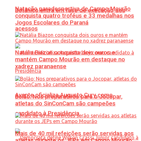
Natação paradesportiva de Campo Mourão
Botânico entra em fase de execução dos
conquista quatro troféus e 33 medalhas nos
Jogos Escolares do Paraná
acessos
Natália Biazon conquista dois ouros e
mantém Campo Mourão em destaque no
xadrez paranaense
Avante oficializa Augusto Cury como
Bolão: Nos preparativos para o Jocopar,
atletas do SinConCam são campeões
candidato à Presidência
Mais de 40 mil refeições serão servidas aos
atletas durante os JEPs em Campo Mourão