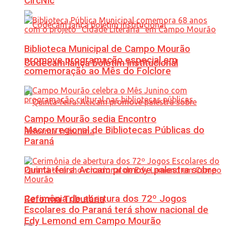
CircNic
Biblioteca Municipal de Campo Mourão
promove programação especial em
Codecam lança boletim institucional
comemoração ao Mês do Folclore
Campo Mourão sedia Encontro
Macrorregional de Bibliotecas Públicas do
Paraná
Quinta-feira: Acicam promove palestra sobre
Cerimônia de abertura dos 72º Jogos
Reforma Tributária
Escolares do Paraná terá show nacional de
Edy Lemond em Campo Mourão