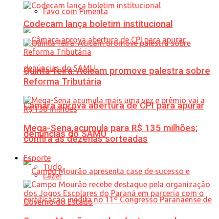
Favo com Pimenta
Codecam lança boletim institucional
Quinta-feira: Acicam promove palestra sobre
Reforma Tributária
Câmara aprova abertura de CPI para apurar
Mega-Sena acumula para R$ 135 milhões;
denúncias do SAMU
confira as dezenas sorteadas
Esporte
Tudo
Lazer