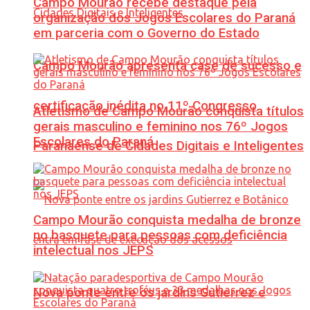
Campo Mourão recebe destaque pela
organização dos Jogos Escolares do Paraná
em parceria com o Governo do Estado
Campo Mourão apresenta case de sucesso e
certificação inédita no 11º Congresso
Atletismo de Campo Mourão conquista títulos
gerais masculino e feminino nos 76º Jogos
Escolares do Paraná
Paranaense de Cidades Digitais e Inteligentes
Campo Mourão conquista medalha de bronze
no basquete para pessoas com deficiência
intelectual nos JEPS
Nova ponte entre os jardins Gutierrez e