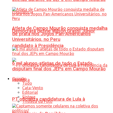
Atleta de Campo Mourão conquista medalha
Democrata define Wilson Grassi Júnior
de prata nos Jogos Pan-Americanos
Universitários, no Peru
candidato à Presidência
6 mil alunos-atletas de todo o Estado
disputam final dos JEPs em Campo Mourão
Opinião
Tudo
Cata-Vento
Editorial
Síntese
PT oficializa candidatura de Lula à
Tristeza da Foto