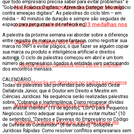
que todo empresário precisa saber para evitar problemas” e
Natação paradesportiva de Campo Mourão
“Golpes e Fraudes Digitais – Aprenda a proteger seu negócio
contra ameaças digitais”. As palestras do ciclo têm – em
média – 40 minutos de duração e sempre são seguidas de
conquista quatro troféus e 33 medalhas nos
espaço para perguntas e de networking.
A palestra da próxima semana vai abordar sobre a diferença
entre registro de marca e nome fantasia, como registrar sua
Jogos Escolares do Paraná
marca no INPI e evitar plágios, o que fazer se alguém copiar
sua marca ou produto e inteligência artificial e direitos
autorais. O ciclo de palestras começou em abril e um bom
número de empresários ligados à entidade vem participando
dos encontros mensais.
CALENDÁRIO
Todas as palestras são proferidas pelo advogado Cesar
Dallabrida Júnior, que é Doutor em Direito e Mestre em
Ciências Jurídicas. Na sequência serão realizadas palestras
sobre: “Cobrança e Inadimplência: Como recuperar dívidas
Natália Biazon conquista dois ouros e
sem afastar clientes” (13 de agosto), “LGPD para Pequenos
Negócios: Como adequar sua empresa e evitar multas” (10
de setembro), “Direitos e Deveres do Empresário no Código
mantém Campo Mourão em destaque no
de Defesa do Consumidor” (8 de outubro), “Soluções
Jurídicas Rápidas: Como resolver conflitos empresariais sem