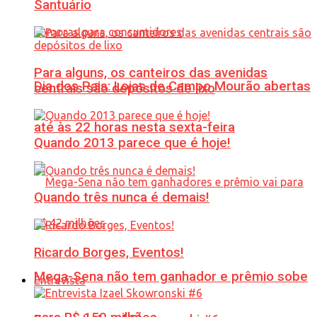
Santuário
Para alguns, os canteiros das avenidas
Dia dos Pais: Lojas de Campo Mourão abertas
centrais são depósitos de lixo
até às 22 horas nesta sexta-feira
Quando 2013 parece que é hoje!
Quando três nunca é demais!
Ricardo Borges, Eventos!
Mega-Sena não tem ganhador e prêmio sobe
Entrevista