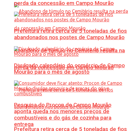
perda da concessão em Campo Mourão
Prefeitura retira cerca de 5 toneladas de fios
abandonados nos postes de Campo Mourão
Abandono de túmulo no Cemitério resulta na
Divulgado calendário do comércio de Campo
perda da concessão em Campo Mourão
Mourão para o mês de agosto
Pesquisa do Procon de Campo Mourão
aponta queda nos menores preços de
combustíveis e do gás de cozinha para
entrega
Prefeitura retira cerca de 5 toneladas de fios