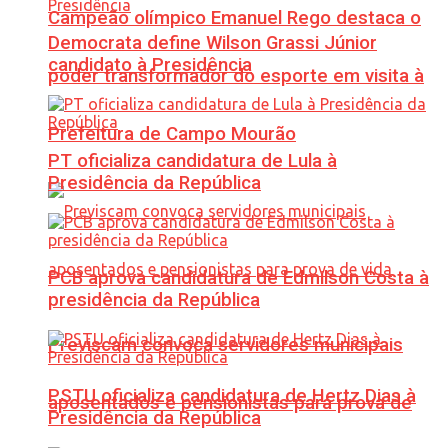
Campeão olímpico Emanuel Rego destaca o
Democrata define Wilson Grassi Júnior
candidato à Presidência
poder transformador do esporte em visita à
Prefeitura de Campo Mourão
PT oficializa candidatura de Lula à
Presidência da República
PCB aprova candidatura de Edmilson Costa à
presidência da República
Previscam convoca servidores municipais
PSTU oficializa candidatura de Hertz Dias à
aposentados e pensionistas para prova de
Presidência da República