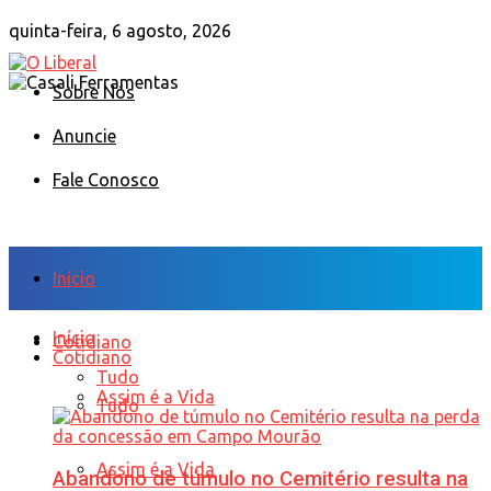
quinta-feira, 6 agosto, 2026
Sobre Nós
Anuncie
Fale Conosco
Início
Início
Cotidiano
Cotidiano
Tudo
Assim é a Vida
Tudo
Assim é a Vida
Abandono de túmulo no Cemitério resulta na