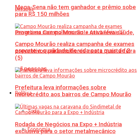
Mega-Sena não tem ganhador e prêmio sobe
para R$ 150 milhões
Programa Campo Mourão + Ativa leva saúde,
Campo Mourão realiza campanha de exames
esporte e qualidade de vida para mais de 2
preventivos para mulheres nesta quarta-feira
(5)
mil pessoas
Prefeitura leva informações sobre
Política
microcrédito aos bairros de Campo Mourão
Tudo
Rodada de Negócios na Expo + Indústria
Economia
exclusiva para o setor metalmecânico