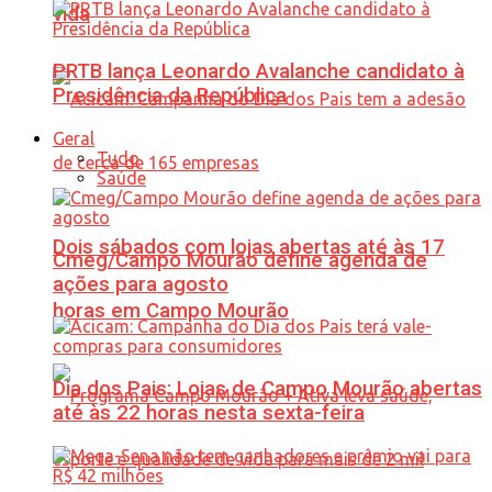
vida
PRTB lança Leonardo Avalanche candidato à
Presidência da República
Geral
Tudo
Saúde
Dois sábados com lojas abertas até às 17
Cmeg/Campo Mourão define agenda de
ações para agosto
horas em Campo Mourão
Dia dos Pais: Lojas de Campo Mourão abertas
até às 22 horas nesta sexta-feira