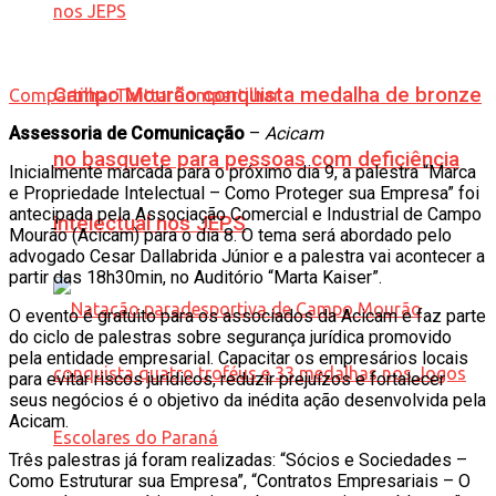
Campo Mourão conquista medalha de bronze
Compartilhar
Twittar
Compartilhar
Assessoria de Comunicação
–
Acicam
no basquete para pessoas com deficiência
Inicialmente marcada para o próximo dia 9, a palestra “Marca
e Propriedade Intelectual – Como Proteger sua Empresa” foi
antecipada pela Associação Comercial e Industrial de Campo
intelectual nos JEPS
Mourão (Acicam) para o dia 8. O tema será abordado pelo
advogado Cesar Dallabrida Júnior e a palestra vai acontecer a
partir das 18h30min, no Auditório “Marta Kaiser”.
O evento é gratuito para os associados da Acicam e faz parte
do ciclo de palestras sobre segurança jurídica promovido
pela entidade empresarial. Capacitar os empresários locais
para evitar riscos jurídicos, reduzir prejuízos e fortalecer
seus negócios é o objetivo da inédita ação desenvolvida pela
Acicam.
Três palestras já foram realizadas: “Sócios e Sociedades –
Como Estruturar sua Empresa”, “Contratos Empresariais – O