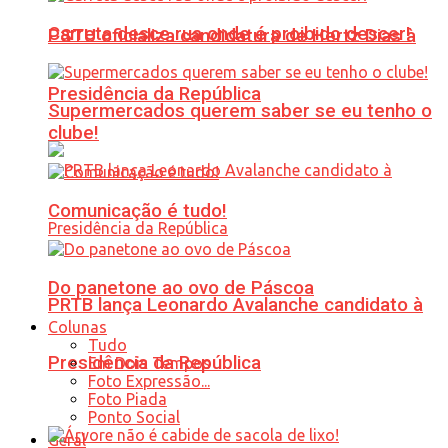
Carreta desce rua onde é proibido descer!
PSTU oficializa candidatura de Hertz Dias à
Presidência da República
Supermercados querem saber se eu tenho o
clube!
Comunicação é tudo!
Do panetone ao ovo de Páscoa
PRTB lança Leonardo Avalanche candidato à
Colunas
Tudo
Presidência da República
Em Dois Tempos
Foto Expressão...
Foto Piada
Ponto Social
Geral