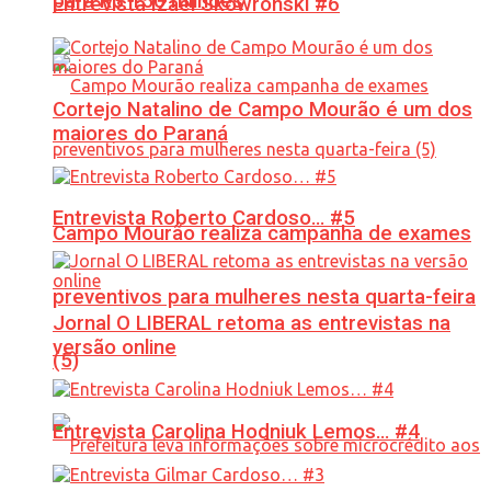
para R$ 150 milhões
Entrevista Izael Skowronski #6
Cortejo Natalino de Campo Mourão é um dos
maiores do Paraná
Entrevista Roberto Cardoso… #5
Campo Mourão realiza campanha de exames
preventivos para mulheres nesta quarta-feira
Jornal O LIBERAL retoma as entrevistas na
versão online
(5)
Entrevista Carolina Hodniuk Lemos… #4