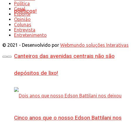
Política
Geral
políticos!
Esporte
Opinião
Colunas
Entrevista
Entretenimento
© 2021 - Desenvolvido por
Webmundo soluções Interativas
Canteiros das avenidas centrais não são
depósitos de lixo!
Cinco anos que o nosso Edson Battilani nos