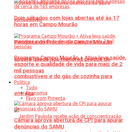
Dois sábados com lojas abertas até às 17
horas em Campo Mourão
Pesquisa do Procon de Campo Mourão
Programa Campo Mourão + Ativa leva saúde,
aponta queda nos menores preços de
esporte e qualidade de vida para mais de 2
mil pessoas
combustíveis e do gás de cozinha para
Política
Tudo
Economia
entrega
Favo com Pimenta
Câmara aprova abertura de CPI para apurar
denúncias do SAMU