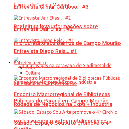
Entrevista Gilmar Cardoso… #3
Prefeitura leva informações sobre
Entrevista Jair Elias… #2
microcrédito aos bairros de Campo Mourão
Entrevista Diego Reis… #1
Entretenimento
Tudo
Cultura
Encontro Macrorregional de Bibliotecas
Públicas do Paraná em Campo Mourão
Rodada de Negócios na Expo + Indústria
exclusiva para o setor metalmecânico
Sábado: Espaço Sou Arte promove o 4º