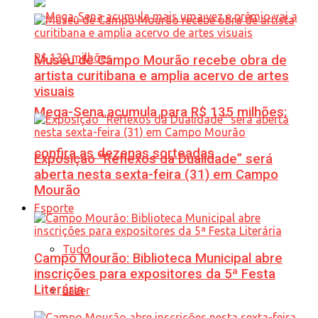
Museu de Campo Mourão recebe obra de
artista curitibana e amplia acervo de artes
visuais
Mega-Sena acumula para R$ 135 milhões;
confira as dezenas sorteadas
Exposição “Reflexos da Dualidade” será
aberta nesta sexta-feira (31) em Campo
Mourão
Esporte
Tudo
Campo Mourão: Biblioteca Municipal abre
inscrições para expositores da 5ª Festa
Literária
Lazer