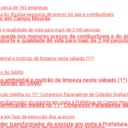
oras em Campo Mourão
queda nos menores preços de combustíveis e do gá
porte e qualidade de vida para mais de 2 mil pesso
ão ambiental e mutirão de limpeza neste sábado (1º)
enúncias do SAMU
tificação inédita no 11º Congresso Paranaense de C
er transformador do esporte em visita à Prefeitu
nico entra em fase de execução dos acessos