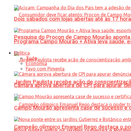
Dois sábados com lojas abertas até às 17 h
Pesquisa do Procon de Campo Mourão aponta 
Programa Campo Mourão + Ativa leva saúde, es
Política
Tudo
Economia
Favo com Pimenta
Jardim Paulista recebe ação de conscientizaç
Câmara aprova abertura de CPI para apurar d
Campo Mourão apresenta case de sucesso e cer
Campeão olímpico Emanuel Rego destaca o pod
Nova ponte entre os jardins Gutierrez e Botâ