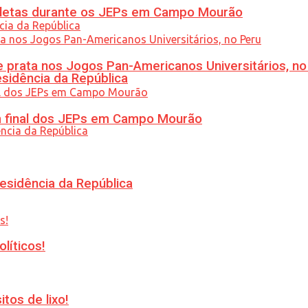
atletas durante os JEPs em Campo Mourão
 prata nos Jogos Pan-Americanos Universitários, no
esidência da República
am final dos JEPs em Campo Mourão
esidência da República
líticos!
tos de lixo!