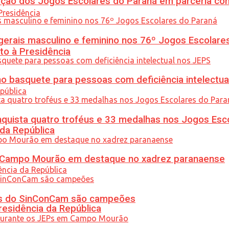
ção dos Jogos Escolares do Paraná em parceria co
gerais masculino e feminino nos 76º Jogos Escolare
to à Presidência
 basquete para pessoas com deficiência intelectua
uista quatro troféus e 33 medalhas nos Jogos Esc
 da República
ém Campo Mourão em destaque no xadrez paranaense
etas do SinConCam são campeões
residência da República