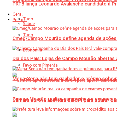
PRTB lança Leonardo Avalanche candidato à Pr
Geral
Tudo
Política
Saúde
Tudo
Cmeg/Campo Mourão define agenda de ações 
Economia
Dia dos Pais: Lojas de Campo Mourão abertas a
Favo com Pimenta
Mega-Sena não tem ganhador e prêmio sobe p
Campo Mourão realiza campanha de exames pre
Câmara aprova abertura de CPI para apurar d