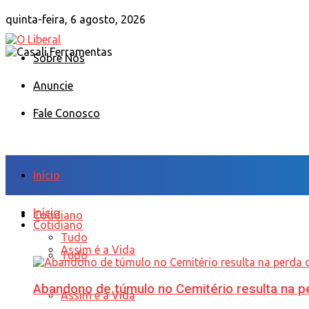
quinta-feira, 6 agosto, 2026
Sobre Nós
Anuncie
Fale Conosco
Início
Início
Cotidiano
Cotidiano
Tudo
Assim é a Vida
Tudo
Abandono de túmulo no Cemitério resulta na
Assim é a Vida