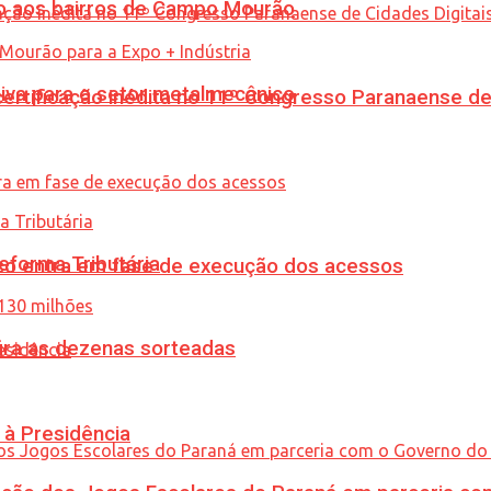
to aos bairros de Campo Mourão
siva para o setor metalmecânico
tificação inédita no 11º Congresso Paranaense de C
eforma Tributária
nico entra em fase de execução dos acessos
ira as dezenas sorteadas
 à Presidência