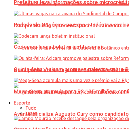
Prefeitura leva informações sobre microcrédi
Rodada de Negócios na Expo + Indústria exclu
Campo Mourão apresenta case de sucesso e cer
Codecam lança boletim institucional
Quinta-feira: Acicam promove palestra sobre R
Nova ponte entre os jardins Gutierrez e Botâ
Mega-Sena acumula para R$ 135 milhões; conf
Esporte
Tudo
Lazer
Avante oficializa Augusto Cury como candidato