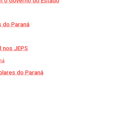
m o Governo do Estado
s do Paraná
l nos JEPS
olares do Paraná