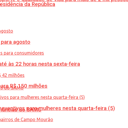
esidência da República
para agosto
té às 22 horas nesta sexta-feira
ara R$ 150 milhões
ventivos para mulheres nesta quarta-feira (5)
enúncias do SAMU