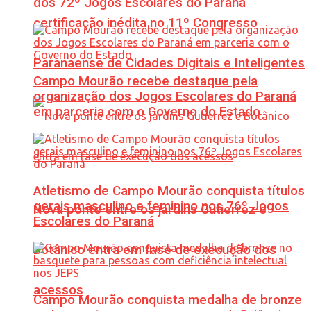
dos 72º Jogos Escolares do Paraná
certificação inédita no 11º Congresso
Paranaense de Cidades Digitais e Inteligentes
Campo Mourão recebe destaque pela
organização dos Jogos Escolares do Paraná
em parceria com o Governo do Estado
Atletismo de Campo Mourão conquista títulos
gerais masculino e feminino nos 76º Jogos
Nova ponte entre os jardins Gutierrez e
Escolares do Paraná
Botânico entra em fase de execução dos
acessos
Campo Mourão conquista medalha de bronze