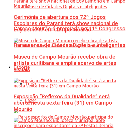
Cerimônia de abertura dos 72º Jogos
Escolares do Paraná terá show nacional de
Campo Mourão é premiada no 11º Congresso
Edy Lemond em Campo Mourão
Paranaense de Cidades Digitais e Inteligentes
Museu de Campo Mourão recebe obra de
artista curitibana e amplia acervo de artes
Esporte
visuais
Tudo
Exposição “Reflexos da Dualidade” será
Lazer
aberta nesta sexta-feira (31) em Campo
Mourão