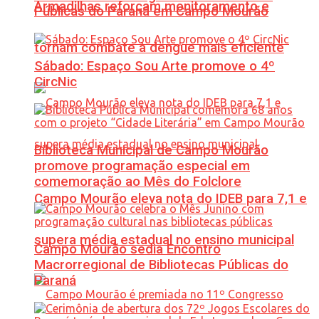
Armadilhas reforçam monitoramento e
Públicas do Paraná em Campo Mourão
tornam combate à dengue mais eficiente
Sábado: Espaço Sou Arte promove o 4º
CircNic
Biblioteca Municipal de Campo Mourão
promove programação especial em
comemoração ao Mês do Folclore
Campo Mourão eleva nota do IDEB para 7,1 e
supera média estadual no ensino municipal
Campo Mourão sedia Encontro
Macrorregional de Bibliotecas Públicas do
Paraná