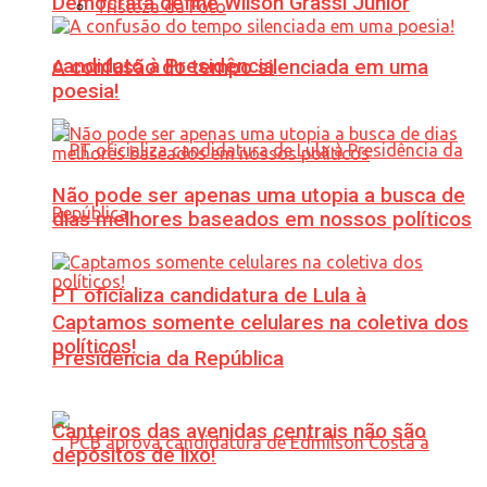
Democrata define Wilson Grassi Júnior
Tristeza da Foto
candidato à Presidência
A confusão do tempo silenciada em uma
poesia!
Não pode ser apenas uma utopia a busca de
dias melhores baseados em nossos políticos
PT oficializa candidatura de Lula à
Captamos somente celulares na coletiva dos
políticos!
Presidência da República
Canteiros das avenidas centrais não são
depósitos de lixo!