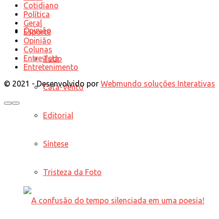
Cotidiano
Política
Geral
Opinião
Esporte
Opinião
Colunas
Entrevista
Tudo
Entretenimento
© 2021 - Desenvolvido por
Webmundo soluções Interativas
Cata-Vento
Editorial
Síntese
Tristeza da Foto