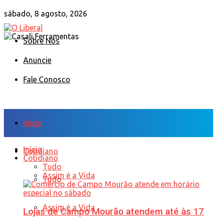
sábado, 8 agosto, 2026
Sobre Nós
Anuncie
Fale Conosco
Início
Início
Cotidiano
Cotidiano
Tudo
Assim é a Vida
Tudo
Assim é a Vida
Lojas de Campo Mourão atendem até às 17