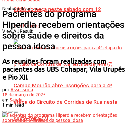
Nenhum Resultado
2026 começa neste sábado com 12
Pacientes do programa
Hiperdia recebem orientações
confrontos
View All Result
sobre saúde e direitos da
pessoa idosa
As reuniões foram realizadas com
pacientes das UBS Cohapar, Vila Urupês
e Pio XII.
Campo Mourão abre inscrições para a 4ª
por
Assessoria
18 de março de 2025
em
Saúde
etapa do Circuito de Corridas de Rua nesta
1 min read
sexta-feira (7)