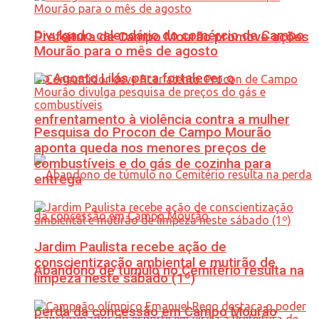
Divulgado calendário do comércio de Campo
Prefeitura de Campo Mourão promove ações
Mourão para o mês de agosto
do Agosto Lilás para fortalecer o
enfrentamento à violência contra a mulher
Pesquisa do Procon de Campo Mourão
aponta queda nos menores preços de
combustíveis e do gás de cozinha para
entrega
Jardim Paulista recebe ação de
conscientização ambiental e mutirão de
Abandono de túmulo no Cemitério resulta na
limpeza neste sábado (1º)
perda da concessão em Campo Mourão