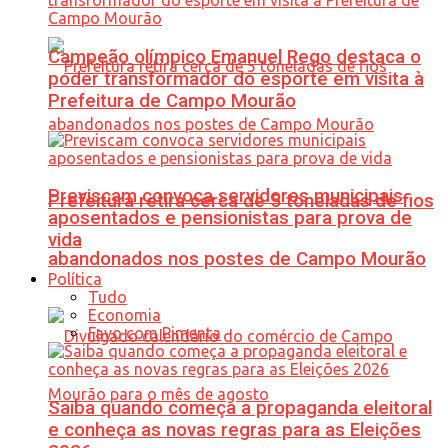
Campeão olímpico Emanuel Rego destaca o
poder transformador do esporte em visita à
Prefeitura de Campo Mourão
Previscam convoca servidores municipais
Prefeitura retira cerca de 5 toneladas de fios
aposentados e pensionistas para prova de
vida
abandonados nos postes de Campo Mourão
Política
Tudo
Economia
Favo com Pimenta
Saiba quando começa a propaganda eleitoral
e conheça as novas regras para as Eleições