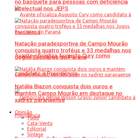
no basquete para pessoas com deficiência
intelectual nos JEPS
Natação paradesportiva de Campo Mourão
conquista quatro troféus e 33 medalhas nos
Avante oficializa Augusto Cury como
Jogos Escolares do Paraná
candidato à Presidência
Natália Biazon conquista dois ouros e
mantém Campo Mourão em destaque no
xadrez paranaense
Opinião
Tudo
Cata-Vento
Editorial
Síntese