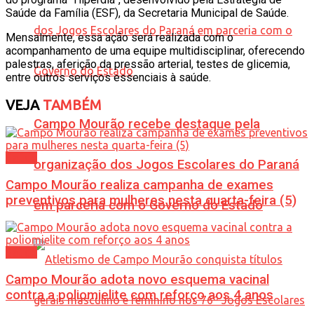
Saúde da Família (ESF), da Secretaria Municipal de Saúde.
Mensalmente, essa ação será realizada com o
acompanhamento de uma equipe multidisciplinar, oferecendo
palestras, aferição da pressão arterial, testes de glicemia,
entre outros serviços essenciais à saúde.
VEJA
TAMBÉM
Campo Mourão recebe destaque pela
Saúde
organização dos Jogos Escolares do Paraná
Campo Mourão realiza campanha de exames
preventivos para mulheres nesta quarta-feira (5)
em parceria com o Governo do Estado
Saúde
Campo Mourão adota novo esquema vacinal
contra a poliomielite com reforço aos 4 anos