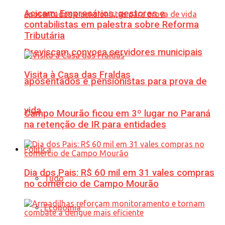
Acicam: Empresários, gestores e
contabilistas em palestra sobre Reforma
Tributária
Previscam convoca servidores municipais
Visita à Casa das Fraldas
aposentados e pensionistas para prova de
vida
Campo Mourão ficou em 3º lugar no Paraná
na retenção de IR para entidades
Política
Dia dos Pais: R$ 60 mil em 31 vales compras
Tudo
no comércio de Campo Mourão
Economia