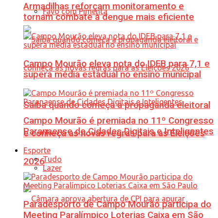
Armadilhas reforçam monitoramento e
Favo com Pimenta
tornam combate à dengue mais eficiente
Campo Mourão eleva nota do IDEB para 7,1 e
supera média estadual no ensino municipal
Saiba quando começa a propaganda eleitoral
Campo Mourão é premiada no 11º Congresso
Paranaense de Cidades Digitais e Inteligentes
e conheça as novas regras para as Eleições
Esporte
Tudo
2026
Lazer
Paradesporto de Campo Mourão participa do
Meeting Paralímpico Loterias Caixa em São