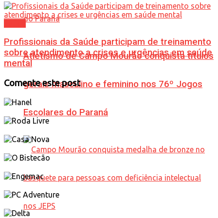
Saúde
Profissionais da Saúde participam de treinamento
sobre atendimento a crises e urgências em saúde
Atletismo de Campo Mourão conquista títulos
mental
Comente este post
gerais masculino e feminino nos 76º Jogos
Escolares do Paraná