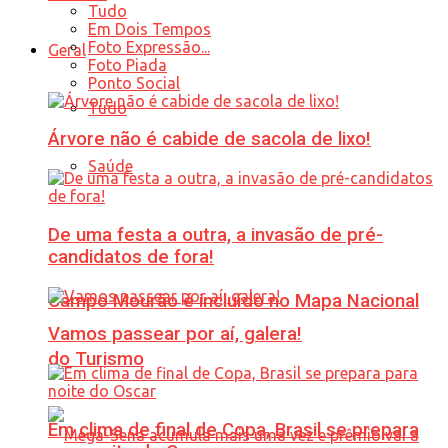
Tudo
Em Dois Tempos
Foto Expressão...
Geral
Foto Piada
Ponto Social
Tudo
Árvore não é cabide de sacola de lixo!
Saúde
De uma festa a outra, a invasão de pré-
candidatos de fora!
Campo Mourão é incluído no Mapa Nacional
Vamos passear por aí, galera!
do Turismo
Em clima de final de Copa, Brasil se prepara