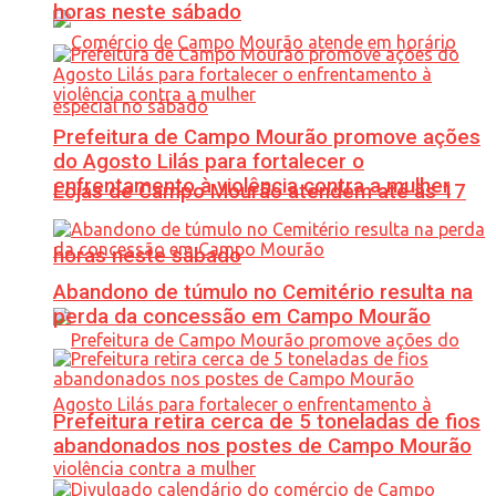
horas neste sábado
Prefeitura de Campo Mourão promove ações
do Agosto Lilás para fortalecer o
enfrentamento à violência contra a mulher
Lojas de Campo Mourão atendem até às 17
horas neste sábado
Abandono de túmulo no Cemitério resulta na
perda da concessão em Campo Mourão
Prefeitura retira cerca de 5 toneladas de fios
abandonados nos postes de Campo Mourão