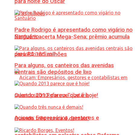
para noite do Oscar
Padre Rodrigo é apresentado como vigário no
Santuário
Ninguém acerta Mega-Sena; prêmio acumula
para R$ 165 milhões
Para alguns, os canteiros das avenidas
centrais são depósitos de lixo
Quando 2013 parece que é hoje!
Acicam: Empresários, gestores e
Quando três nunca é demais!