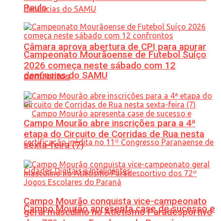
Paulo
Câmara aprova abertura de CPI para apurar
Campeonato Mourãoense de Futebol Suíço
2026 começa neste sábado com 12
denúncias do SAMU
confrontos
Campo Mourão abre inscrições para a 4ª
etapa do Circuito de Corridas de Rua nesta
sexta-feira (7)
Campo Mourão conquista vice-campeonato
Campo Mourão apresenta case de sucesso e
geral masculino no Atletismo Paradesportivo