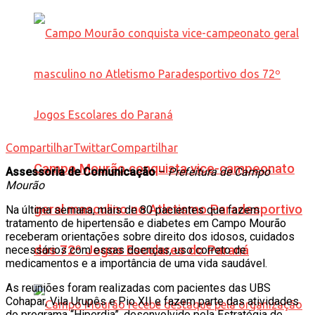
Compartilhar
Twittar
Compartilhar
Campo Mourão conquista vice-campeonato
Assessoria de Comunicação
–
Prefeitura de Campo
Mourão
geral masculino no Atletismo Paradesportivo
Na última semana, mais de 80 pacientes que fazem
tratamento de hipertensão e diabetes em Campo Mourão
receberam orientações sobre direito dos idosos, cuidados
dos 72º Jogos Escolares do Paraná
necessários com essas doenças, uso correto de
medicamentos e a importância de uma vida saudável.
As reuniões foram realizadas com pacientes das UBS
Cohapar, Vila Urupês e Pio XII e fazem parte das atividades
do programa “Hiperdia”, desenvolvido pela Estratégia de