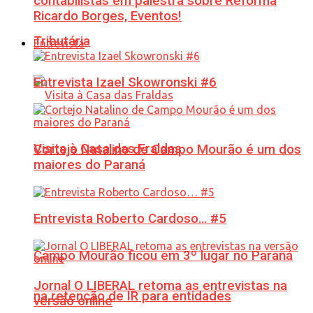
contabilistas em palestra sobre Reforma
Ricardo Borges, Eventos!
Tributária
Entrevista
Entrevista Izael Skowronski #6
Visita à Casa das Fraldas
Cortejo Natalino de Campo Mourão é um dos
maiores do Paraná
Entrevista Roberto Cardoso… #5
Campo Mourão ficou em 3º lugar no Paraná
Jornal O LIBERAL retoma as entrevistas na
na retenção de IR para entidades
versão online