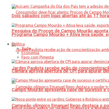
Dois sábados com lojas abertas até às 17 h
Pesquisa do Procon de Campo Mourão aponta 
Programa Campo Mourão + Ativa leva saúde, es
Política
Tudo
Economia
Favo com Pimenta
Jardim Paulista recebe ação de conscientizaç
Câmara aprova abertura de CPI para apurar d
Campo Mourão apresenta case de sucesso e cer
Campeão olímpico Emanuel Rego destaca o pod
Nova ponte entre os jardins Gutierrez e Botâ