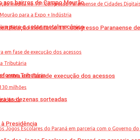
to aos bairros de Campo Mourão
siva para o setor metalmecânico
tificação inédita no 11º Congresso Paranaense de C
eforma Tributária
nico entra em fase de execução dos acessos
ira as dezenas sorteadas
 à Presidência