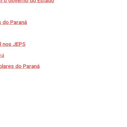
m o Governo do Estado
s do Paraná
l nos JEPS
olares do Paraná