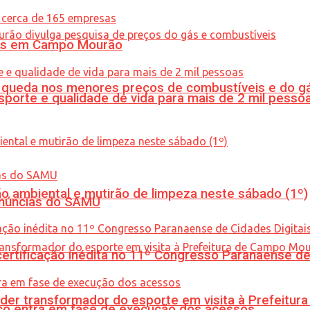
oras em Campo Mourão
queda nos menores preços de combustíveis e do gá
porte e qualidade de vida para mais de 2 mil pesso
ão ambiental e mutirão de limpeza neste sábado (1º)
enúncias do SAMU
tificação inédita no 11º Congresso Paranaense de C
er transformador do esporte em visita à Prefeitu
nico entra em fase de execução dos acessos