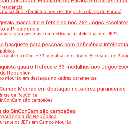
ção dos Jogos Escolares do Paraná em parceria co
gerais masculino e feminino nos 76º Jogos Escolare
to à Presidência
 basquete para pessoas com deficiência intelectua
uista quatro troféus e 33 medalhas nos Jogos Esc
 da República
ém Campo Mourão em destaque no xadrez paranaense
etas do SinConCam são campeões
residência da República