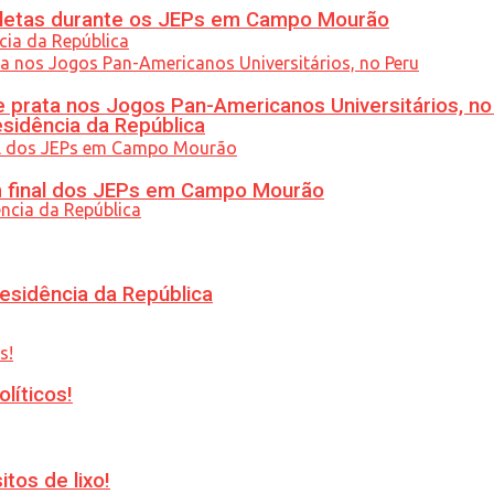
atletas durante os JEPs em Campo Mourão
 prata nos Jogos Pan-Americanos Universitários, no
esidência da República
am final dos JEPs em Campo Mourão
esidência da República
líticos!
tos de lixo!