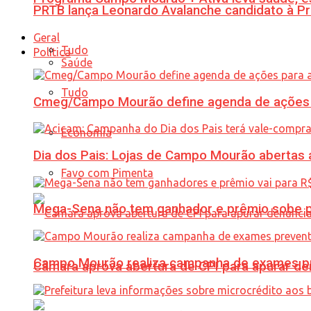
PRTB lança Leonardo Avalanche candidato à Pr
Geral
Tudo
Política
Saúde
Tudo
Cmeg/Campo Mourão define agenda de ações 
Economia
Dia dos Pais: Lojas de Campo Mourão abertas a
Favo com Pimenta
Mega-Sena não tem ganhador e prêmio sobe p
Campo Mourão realiza campanha de exames pre
Câmara aprova abertura de CPI para apurar d