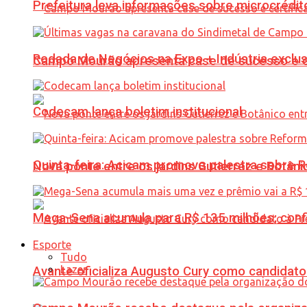
Prefeitura leva informações sobre microcrédi
Rodada de Negócios na Expo + Indústria exclu
Campo Mourão apresenta case de sucesso e cer
Codecam lança boletim institucional
Quinta-feira: Acicam promove palestra sobre R
Nova ponte entre os jardins Gutierrez e Botâ
Mega-Sena acumula para R$ 135 milhões; conf
Esporte
Tudo
Lazer
Avante oficializa Augusto Cury como candidato