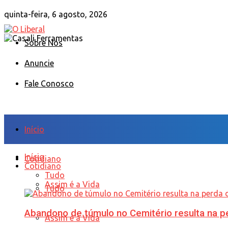
quinta-feira, 6 agosto, 2026
Sobre Nós
Anuncie
Fale Conosco
Início
Início
Cotidiano
Cotidiano
Tudo
Assim é a Vida
Tudo
Abandono de túmulo no Cemitério resulta na
Assim é a Vida