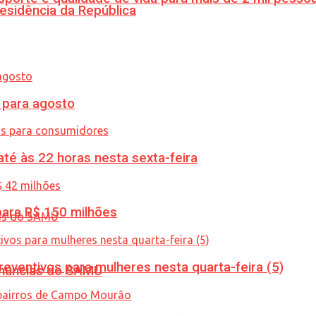
esidência da República
para agosto
té às 22 horas nesta sexta-feira
ara R$ 150 milhões
ventivos para mulheres nesta quarta-feira (5)
enúncias do SAMU