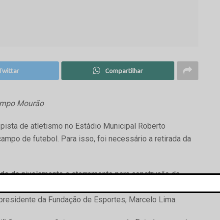
Twittar
Compartilhar
Campo Mourão
ista de atletismo no Estádio Municipal Roberto
ampo de futebol. Para isso, foi necessário a retirada da
de do nivelamento e aterramento para construção da
r pronta será plantada novamente. O campo de futebol não
o presidente da Fundação de Esportes, Marcelo Lima.