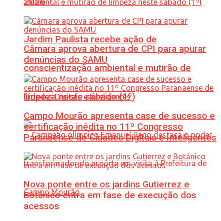
2026
Jardim Paulista recebe ação de
Câmara aprova abertura de CPI para apurar
denúncias do SAMU
conscientização ambiental e mutirão de
limpeza neste sábado (1º)
Campo Mourão apresenta case de sucesso e
certificação inédita no 11º Congresso
Paranaense de Cidades Digitais e Inteligentes
Nova ponte entre os jardins Gutierrez e
Botânico entra em fase de execução dos
acessos