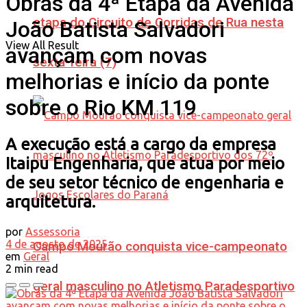
Obras da 4ª Etapa da Avenida
etapa do Circuito de Corridas de Rua nesta
João Batista Salvadori
View All Result
avançam com novas
sexta-feira (7)
melhorias e início da ponte
sobre o Rio KM 119
A execução está a cargo da empresa
Itaipu Engenharia, que atua por meio
de seu setor técnico de engenharia e
arquitetura.
por
Assessoria
4 de agosto de 2025
Campo Mourão conquista vice-campeonato
em
Geral
2 min read
geral masculino no Atletismo Paradesportivo