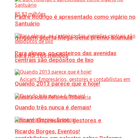
Padre Rodrigo é apresentado como vigário no
Santuário
Ninguém acerta Mega-Sena; prêmio acumula
Para alguns, os canteiros das avenidas
para R$ 165 milhões
centrais são depósitos de lixo
Quando 2013 parece que é hoje!
Quando três nunca é demais!
Acicam: Empresários, gestores e
Ricardo Borges, Eventos!