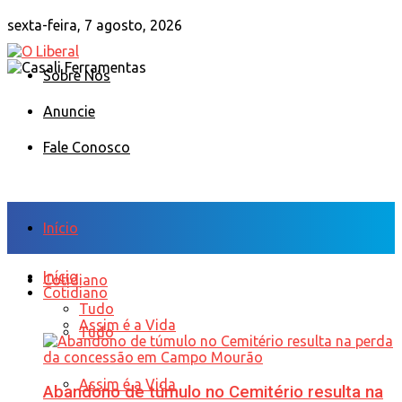
sexta-feira, 7 agosto, 2026
Sobre Nós
Anuncie
Fale Conosco
Início
Início
Cotidiano
Cotidiano
Tudo
Assim é a Vida
Tudo
Assim é a Vida
Abandono de túmulo no Cemitério resulta na