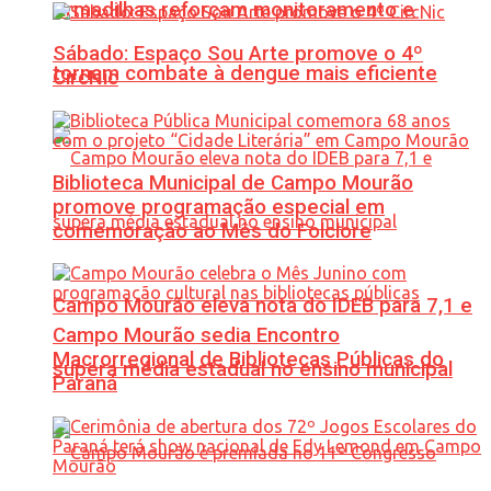
Armadilhas reforçam monitoramento e
Sábado: Espaço Sou Arte promove o 4º
tornam combate à dengue mais eficiente
CircNic
Biblioteca Municipal de Campo Mourão
promove programação especial em
comemoração ao Mês do Folclore
Campo Mourão eleva nota do IDEB para 7,1 e
Campo Mourão sedia Encontro
Macrorregional de Bibliotecas Públicas do
supera média estadual no ensino municipal
Paraná