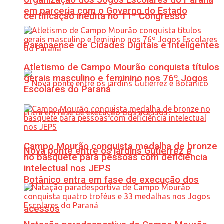
em parceria com o Governo do Estado
certificação inédita no 11º Congresso
Paranaense de Cidades Digitais e Inteligentes
Atletismo de Campo Mourão conquista títulos
gerais masculino e feminino nos 76º Jogos
Escolares do Paraná
Campo Mourão conquista medalha de bronze
Nova ponte entre os jardins Gutierrez e
no basquete para pessoas com deficiência
intelectual nos JEPS
Botânico entra em fase de execução dos
acessos