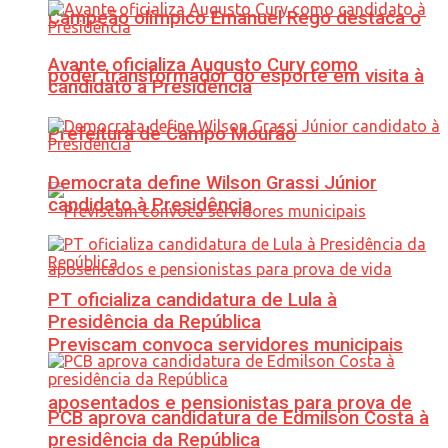
Campeão olímpico Emanuel Rego destaca o
Avante oficializa Augusto Cury como
poder transformador do esporte em visita à
candidato à Presidência
Prefeitura de Campo Mourão
Democrata define Wilson Grassi Júnior
candidato à Presidência
PT oficializa candidatura de Lula à
Presidência da República
Previscam convoca servidores municipais
aposentados e pensionistas para prova de
PCB aprova candidatura de Edmilson Costa à
presidência da República