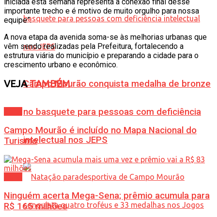
iniciada esta semana representa a conexão final desse
importante trecho e é motivo de muito orgulho para nossa
equipe”.
A nova etapa da avenida soma-se às melhorias urbanas que
vêm sendo realizadas pela Prefeitura, fortalecendo a
estrutura viária do município e preparando a cidade para o
crescimento urbano e econômico.
VEJA
TAMBÉM
Campo Mourão conquista medalha de bronze
no basquete para pessoas com deficiência
Geral
Campo Mourão é incluído no Mapa Nacional do
intelectual nos JEPS
Turismo
Geral
Ninguém acerta Mega-Sena; prêmio acumula para
R$ 165 milhões