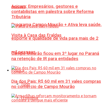
Acicam: Empresários, gestores e
contabilistas em palestra sobre Reforma
Tributária
Programa Campo Mourão + Ativa leva saúde,
Visita à Casa das Fraldas
esporte e qualidade de vida para mais de 2
mil pessoas
Campo Mourão ficou em 3º lugar no Paraná
na retenção de IR para entidades
Política
Dia dos Pais: R$ 60 mil em 31 vales compras
Tudo
no comércio de Campo Mourão
Economia