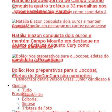
Natação paradesportiva de Campo Mourão
conquista quatro troféus e 33 medalhas nos
Jogos Escolares do Paraná
Natália Biazon conquista dois ouros e
mantém Campo Mourão em destaque no
Avante oficializa Augusto Cury como
xadrez paranaense
candidato à Presidência
Bolão: Nos preparativos para o Jocopar,
atletas do SinConCam são campeões
Opinião
Tudo
Cata-Vento
Editorial
Síntese
Tristeza da Foto