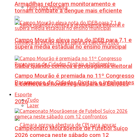
Armadilhas reforçam monitoramento e
Favo com Pimenta
tornam combate à dengue mais eficiente
Campo Mourão eleva nota do IDEB para 7,1 e
supera média estadual no ensino municipal
Saiba quando começa a propaganda eleitoral
Campo Mourão é premiada no 11º Congresso
Paranaense de Cidades Digitais e Inteligentes
e conheça as novas regras para as Eleições
Esporte
Tudo
2026
Lazer
Campeonato Mourãoense de Futebol Suíço
2026 começa neste sábado com 12