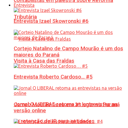
contabilistas em palestra sobre Reforma
Entrevista
Tributária
Entrevista Izael Skowronski #6
Cortejo Natalino de Campo Mourão é um dos
maiores do Paraná
Visita à Casa das Fraldas
Entrevista Roberto Cardoso… #5
Jornal O LIBERAL retoma as entrevistas na
Campo Mourão ficou em 3º lugar no Paraná
versão online
na retenção de IR para entidades