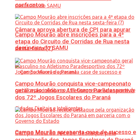
confrontos
Câmara aprova abertura de CPI para apurar
Campo Mourão abre inscrições para a 4ª
etapa do Circuito de Corridas de Rua nesta
denúncias do SAMU
sexta-feira (7)
Campo Mourão conquista vice-campeonato
geral masculino no Atletismo Paradesportivo
dos 72º Jogos Escolares do Paraná
Campo Mourão apresenta case de sucesso e
Campo Mourão recebe destaque pela
organização dos Jogos Escolares do Paraná