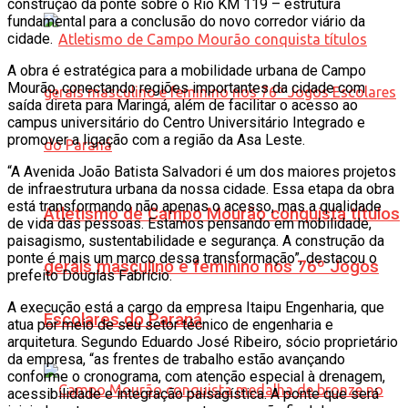
construção da ponte sobre o Rio KM 119 – estrutura
fundamental para a conclusão do novo corredor viário da
cidade.
A obra é estratégica para a mobilidade urbana de Campo
Mourão, conectando regiões importantes da cidade com
saída direta para Maringá, além de facilitar o acesso ao
campus universitário do Centro Universitário Integrado e
promover a ligação com a região da Asa Leste.
“A Avenida João Batista Salvadori é um dos maiores projetos
de infraestrutura urbana da nossa cidade. Essa etapa da obra
está transformando não apenas o acesso, mas a qualidade
Atletismo de Campo Mourão conquista títulos
de vida das pessoas. Estamos pensando em mobilidade,
paisagismo, sustentabilidade e segurança. A construção da
ponte é mais um marco dessa transformação”, destacou o
gerais masculino e feminino nos 76º Jogos
prefeito Douglas Fabrício.
A execução está a cargo da empresa Itaipu Engenharia, que
Escolares do Paraná
atua por meio de seu setor técnico de engenharia e
arquitetura. Segundo Eduardo José Ribeiro, sócio proprietário
da empresa, “as frentes de trabalho estão avançando
conforme o cronograma, com atenção especial à drenagem,
acessibilidade e integração paisagística. A ponte que será