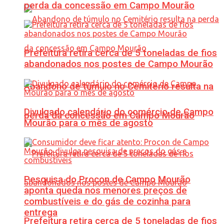
perda da concessão em Campo Mourão
Prefeitura retira cerca de 5 toneladas de fios
abandonados nos postes de Campo Mourão
Abandono de túmulo no Cemitério resulta na
Divulgado calendário do comércio de Campo
perda da concessão em Campo Mourão
Mourão para o mês de agosto
Pesquisa do Procon de Campo Mourão
aponta queda nos menores preços de
combustíveis e do gás de cozinha para
entrega
Prefeitura retira cerca de 5 toneladas de fios