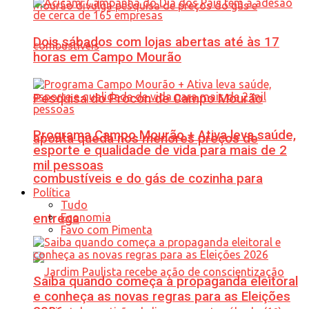
Dois sábados com lojas abertas até às 17
horas em Campo Mourão
Pesquisa do Procon de Campo Mourão
Programa Campo Mourão + Ativa leva saúde,
aponta queda nos menores preços de
esporte e qualidade de vida para mais de 2
mil pessoas
combustíveis e do gás de cozinha para
Política
Tudo
Economia
entrega
Favo com Pimenta
Saiba quando começa a propaganda eleitoral
e conheça as novas regras para as Eleições