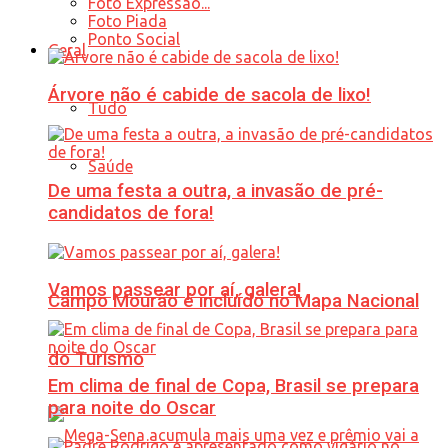
Foto Expressão...
Foto Piada
Ponto Social
Geral
Árvore não é cabide de sacola de lixo!
Tudo
Saúde
De uma festa a outra, a invasão de pré-
candidatos de fora!
Vamos passear por aí, galera!
Campo Mourão é incluído no Mapa Nacional
do Turismo
Em clima de final de Copa, Brasil se prepara
para noite do Oscar