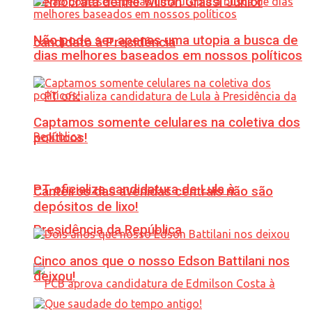
Democrata define Wilson Grassi Júnior
Não pode ser apenas uma utopia a busca de
candidato à Presidência
dias melhores baseados em nossos políticos
Captamos somente celulares na coletiva dos
políticos!
PT oficializa candidatura de Lula à
Canteiros das avenidas centrais não são
depósitos de lixo!
Presidência da República
Cinco anos que o nosso Edson Battilani nos
deixou!