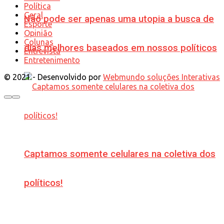
Política
Geral
Não pode ser apenas uma utopia a busca de
Esporte
Opinião
Colunas
dias melhores baseados em nossos políticos
Entrevista
Entretenimento
© 2021 - Desenvolvido por
Webmundo soluções Interativas
Captamos somente celulares na coletiva dos
políticos!