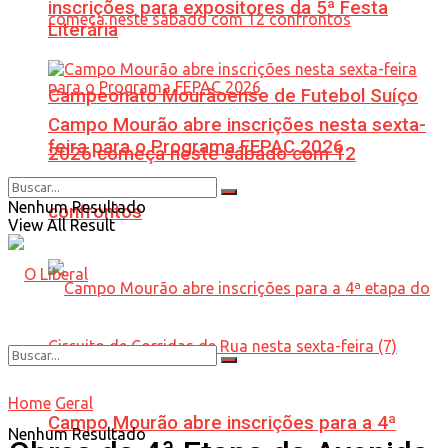
inscrições para expositores da 5ª Festa
Literária
Campeonato Mourãoense de Futebol Suíço
Campo Mourão abre inscrições nesta sexta-
feira para o Programa FEPAC 2026
2026 começa neste sábado com 12
Nenhum Resultado
confrontos
View All Result
Home
Geral
Campo Mourão abre inscrições para a 4ª
Nenhum Resultado