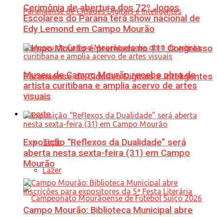
Cerimônia de abertura dos 72º Jogos
Escolares do Paraná terá show nacional de
Edy Lemond em Campo Mourão
Campo Mourão é premiada no 11º Congresso
Museu de Campo Mourão recebe obra de
Paranaense de Cidades Digitais e Inteligentes
artista curitibana e amplia acervo de artes
visuais
Esporte
Exposição “Reflexos da Dualidade” será
Tudo
aberta nesta sexta-feira (31) em Campo
Mourão
Lazer
Campo Mourão: Biblioteca Municipal abre