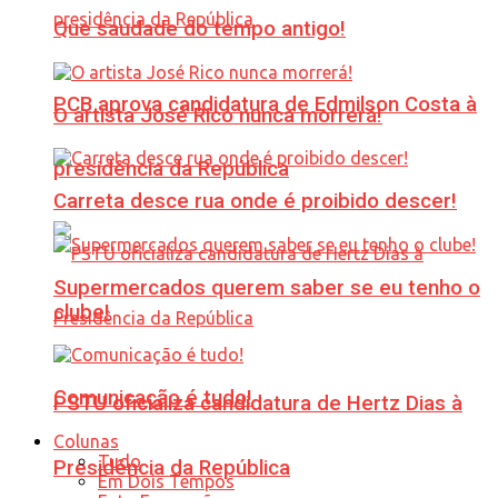
Que saudade do tempo antigo!
PCB aprova candidatura de Edmilson Costa à
O artista José Rico nunca morrerá!
presidência da República
Carreta desce rua onde é proibido descer!
Supermercados querem saber se eu tenho o
clube!
Comunicação é tudo!
PSTU oficializa candidatura de Hertz Dias à
Colunas
Tudo
Presidência da República
Em Dois Tempos