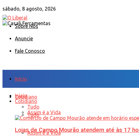
sábado, 8 agosto, 2026
Sobre Nós
Anuncie
Fale Conosco
Início
Início
Cotidiano
Cotidiano
Tudo
Assim é a Vida
Tudo
Lojas de Campo Mourão atendem até às 17 ho
Assim é a Vida