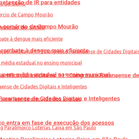
retenção de IR para entidades
 no comércio de Campo Mourão
enúncias do SAMU
combate à dengue mais eficiente
upera média estadual no ensino municipal
tificação inédita no 11º Congresso Paranaense de C
ranaense de Cidades Digitais e Inteligentes
nico entra em fase de execução dos acessos