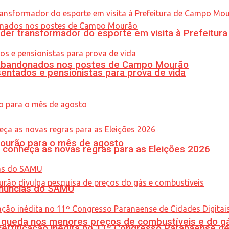
er transformador do esporte em visita à Prefeitu
os abandonados nos postes de Campo Mourão
entados e pensionistas para prova de vida
Mourão para o mês de agosto
 conheça as novas regras para as Eleições 2026
enúncias do SAMU
queda nos menores preços de combustíveis e do gá
tificação inédita no 11º Congresso Paranaense de C