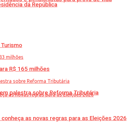
esidência da República
 Turismo
ara R$ 165 milhões
 em palestra sobre Reforma Tributária
 conheça as novas regras para as Eleições 2026