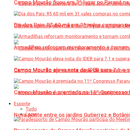
Campo Mourão ficou em 3º lugar no Paraná na 
Dia dos Pais: R$ 60 mil em 31 vales compras
Câmara aprova abertura de CPI para apurar d
Armadilhas reforçam monitoramento e tornam 
Campo Mourão eleva nota do IDEB para 7,1 e s
Campo Mourão apresenta case de sucesso e cer
Campo Mourão é premiada no 11º Congresso Pa
Esporte
Tudo
Lazer
Nova ponte entre os jardins Gutierrez e Botâ