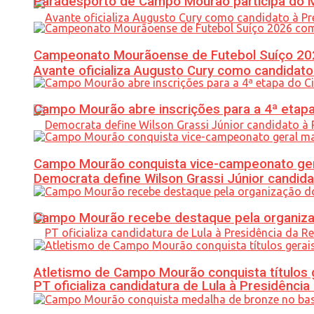
Paradesporto de Campo Mourão participa do M
Campeonato Mourãoense de Futebol Suíço 20
Avante oficializa Augusto Cury como candidato
Campo Mourão abre inscrições para a 4ª etapa 
Campo Mourão conquista vice-campeonato gera
Democrata define Wilson Grassi Júnior candida
Campo Mourão recebe destaque pela organiza
Atletismo de Campo Mourão conquista títulos 
PT oficializa candidatura de Lula à Presidência