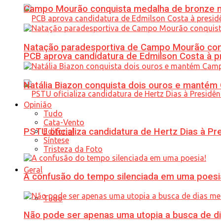
Campo Mourão conquista medalha de bronze no
Natação paradesportiva de Campo Mourão conq
PCB aprova candidatura de Edmilson Costa à p
Natália Biazon conquista dois ouros e mant
Opinião
Tudo
Cata-Vento
PSTU oficializa candidatura de Hertz Dias à Pr
Editorial
Síntese
Tristeza da Foto
Geral
A confusão do tempo silenciada em uma poesi
Tudo
Não pode ser apenas uma utopia a busca de d