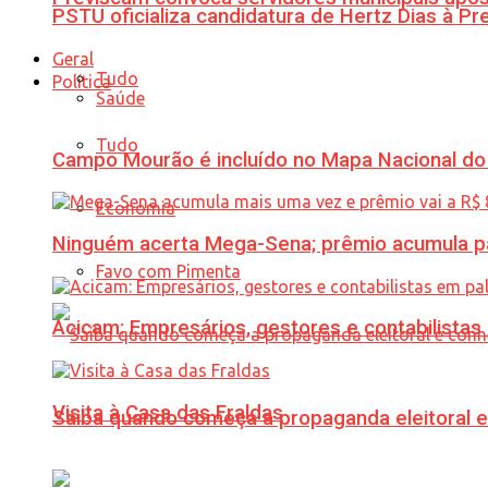
PSTU oficializa candidatura de Hertz Dias à Pr
Geral
Tudo
Política
Saúde
Tudo
Campo Mourão é incluído no Mapa Nacional do
Economia
Ninguém acerta Mega-Sena; prêmio acumula p
Favo com Pimenta
Acicam: Empresários, gestores e contabilistas
Visita à Casa das Fraldas
Saiba quando começa a propaganda eleitoral e