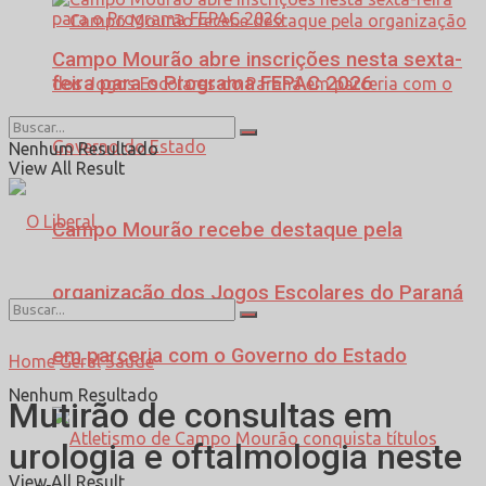
Campo Mourão abre inscrições nesta sexta-
feira para o Programa FEPAC 2026
Nenhum Resultado
View All Result
Campo Mourão recebe destaque pela
organização dos Jogos Escolares do Paraná
em parceria com o Governo do Estado
Home
Geral
Saúde
Nenhum Resultado
Mutirão de consultas em
urologia e oftalmologia neste
View All Result