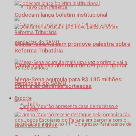
Favo com Pimenta
Codecam lança boletim institucional
Quinta-feira: Acicam promove palestra sobre
Reforma Tributária
Câmara aprova abertura de CPI para apurar
Mega-Sena acumula para R$ 135 milhões;
denúncias do SAMU
confira as dezenas sorteadas
Esporte
Tudo
Lazer