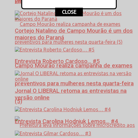
para R$ 150 milhões
Entrevista Izael Skowronski #6
CLOSE
Cortejo Natalino de Campo Mourão é um dos
maiores do Paraná
Entrevista Roberto Cardoso… #5
Campo Mourão realiza campanha de exames
preventivos para mulheres nesta quarta-feira
Jornal O LIBERAL retoma as entrevistas na
versão online
(5)
Entrevista Carolina Hodniuk Lemos… #4