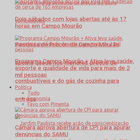
Dois sábados com lojas abertas até às 17
horas em Campo Mourão
Pesquisa do Procon de Campo Mourão
Programa Campo Mourão + Ativa leva saúde,
aponta queda nos menores preços de
esporte e qualidade de vida para mais de 2
mil pessoas
combustíveis e do gás de cozinha para
Política
Tudo
Economia
entrega
Favo com Pimenta
Câmara aprova abertura de CPI para apurar
denúncias do SAMU