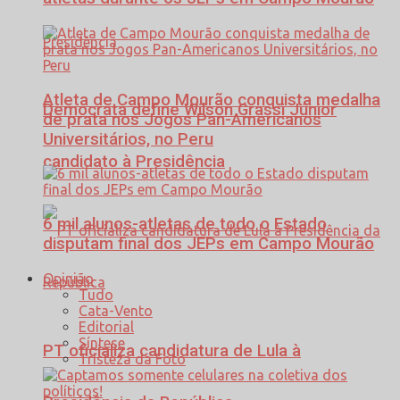
Atleta de Campo Mourão conquista medalha
Democrata define Wilson Grassi Júnior
de prata nos Jogos Pan-Americanos
Universitários, no Peru
candidato à Presidência
6 mil alunos-atletas de todo o Estado
disputam final dos JEPs em Campo Mourão
Opinião
Tudo
Cata-Vento
Editorial
Síntese
PT oficializa candidatura de Lula à
Tristeza da Foto