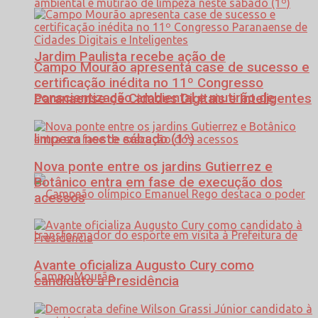
Jardim Paulista recebe ação de
Campo Mourão apresenta case de sucesso e
certificação inédita no 11º Congresso
conscientização ambiental e mutirão de
Paranaense de Cidades Digitais e Inteligentes
limpeza neste sábado (1º)
Nova ponte entre os jardins Gutierrez e
Botânico entra em fase de execução dos
acessos
Avante oficializa Augusto Cury como
candidato à Presidência