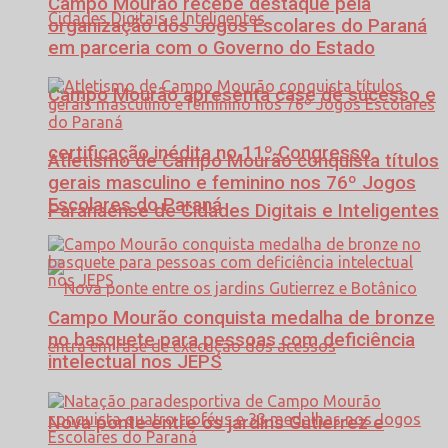
Campo Mourão recebe destaque pela
organização dos Jogos Escolares do Paraná
em parceria com o Governo do Estado
Campo Mourão apresenta case de sucesso e
certificação inédita no 11º Congresso
Atletismo de Campo Mourão conquista títulos
gerais masculino e feminino nos 76º Jogos
Escolares do Paraná
Paranaense de Cidades Digitais e Inteligentes
Campo Mourão conquista medalha de bronze
no basquete para pessoas com deficiência
intelectual nos JEPS
Nova ponte entre os jardins Gutierrez e