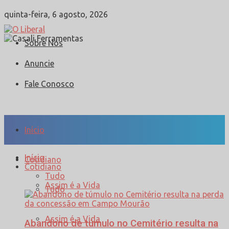
quinta-feira, 6 agosto, 2026
Sobre Nós
Anuncie
Fale Conosco
Início
Início
Cotidiano
Cotidiano
Tudo
Assim é a Vida
Tudo
Assim é a Vida
Abandono de túmulo no Cemitério resulta na