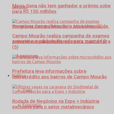
Mega-Sena não tem ganhador e prêmio sobe
para R$ 150 milhões
Programa Campo Mourão + Ativa leva saúde,
Campo Mourão realiza campanha de exames
esporte e qualidade de vida para mais de 2
preventivos para mulheres nesta quarta-feira
(5)
mil pessoas
Prefeitura leva informações sobre
Política
microcrédito aos bairros de Campo Mourão
Tudo
Rodada de Negócios na Expo + Indústria
Economia
exclusiva para o setor metalmecânico