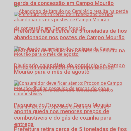
perda da concessão em Campo Mourão
Prefeitura retira cerca de 5 toneladas de fios
abandonados nos postes de Campo Mourão
Abandono de túmulo no Cemitério resulta na
Divulgado calendário do comércio de Campo
perda da concessão em Campo Mourão
Mourão para o mês de agosto
Pesquisa do Procon de Campo Mourão
aponta queda nos menores preços de
combustíveis e do gás de cozinha para
entrega
Prefeitura retira cerca de 5 toneladas de fios