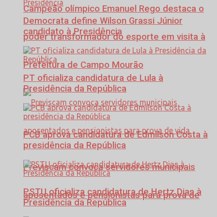
Campeão olímpico Emanuel Rego destaca o
Democrata define Wilson Grassi Júnior
candidato à Presidência
poder transformador do esporte em visita à
Prefeitura de Campo Mourão
PT oficializa candidatura de Lula à
Presidência da República
PCB aprova candidatura de Edmilson Costa à
presidência da República
Previscam convoca servidores municipais
PSTU oficializa candidatura de Hertz Dias à
aposentados e pensionistas para prova de
Presidência da República