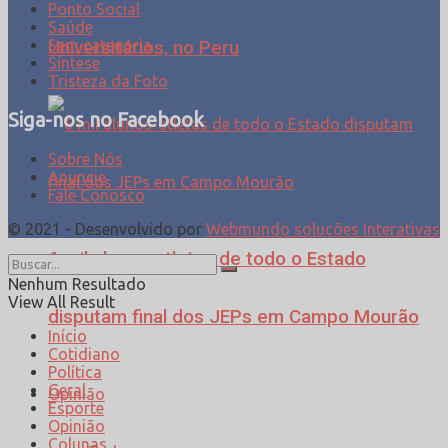
Ponto Social
Saúde
Sem categoria
Universitários, no Peru
Síntese
Tristeza da Foto
Siga-nos no Facebook
Sobre Nós
Anuncie
Fale Conosco
© 2021 - Desenvolvido por
Webmundo soluções Interativas
6 mil alunos-atletas de todo o Estado
Nenhum Resultado
View All Result
disputam final dos JEPs em Campo Mourão
Início
Cotidiano
Política
Geral
Opinião
Esporte
Opinião
Colunas