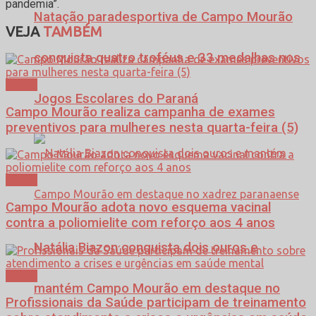
pandemia”.
Natação paradesportiva de Campo Mourão
VEJA
TAMBÉM
conquista quatro troféus e 33 medalhas nos
Saúde
Jogos Escolares do Paraná
Campo Mourão realiza campanha de exames
preventivos para mulheres nesta quarta-feira (5)
Saúde
Campo Mourão adota novo esquema vacinal
contra a poliomielite com reforço aos 4 anos
Natália Biazon conquista dois ouros e
Saúde
mantém Campo Mourão em destaque no
Profissionais da Saúde participam de treinamento