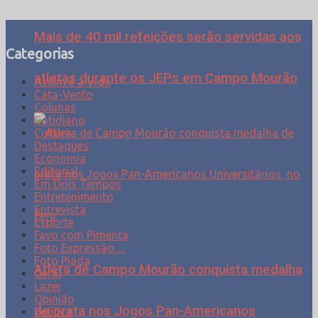
Mais de 40 mil refeições serão servidas aos
Categorias
atletas durante os JEPs em Campo Mourão
Assim é a Vida
Cata-Vento
Colunas
Cotidiano
Cultura
Destaques
Economia
Editorial
Em Dois Tempos
Entretenimento
Entrevista
Esporte
Favo com Pimenta
Foto Expressão…
Foto Piada
Atleta de Campo Mourão conquista medalha
Geral
Lazer
Opinião
de prata nos Jogos Pan-Americanos
Política