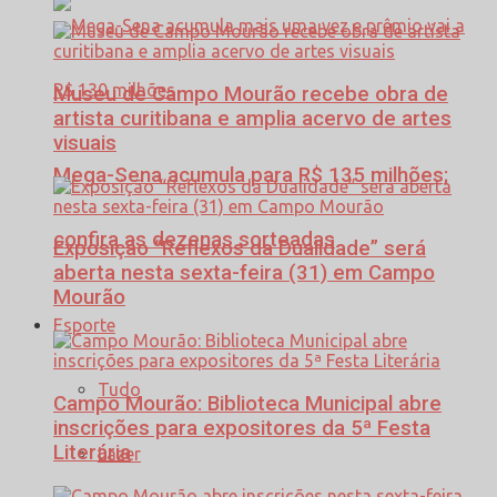
Museu de Campo Mourão recebe obra de
artista curitibana e amplia acervo de artes
visuais
Mega-Sena acumula para R$ 135 milhões;
confira as dezenas sorteadas
Exposição “Reflexos da Dualidade” será
aberta nesta sexta-feira (31) em Campo
Mourão
Esporte
Tudo
Campo Mourão: Biblioteca Municipal abre
inscrições para expositores da 5ª Festa
Literária
Lazer