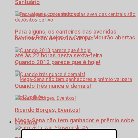
Santuário
Para alguns, os canteiros das avenidas
Dia dos Pais: Lojas de Campo Mourão abertas
centrais são depósitos de lixo
até às 22 horas nesta sexta-feira
Quando 2013 parece que é hoje!
Quando três nunca é demais!
Ricardo Borges, Eventos!
Mega-Sena não tem ganhador e prêmio sobe
Entrevista