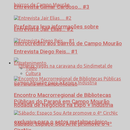
Entrevista Gilmar Cardoso… #3
Prefeitura leva informações sobre
Entrevista Jair Elias… #2
microcrédito aos bairros de Campo Mourão
Entrevista Diego Reis… #1
Entretenimento
Tudo
Cultura
Encontro Macrorregional de Bibliotecas
Públicas do Paraná em Campo Mourão
Rodada de Negócios na Expo + Indústria
exclusiva para o setor metalmecânico
Sábado: Espaço Sou Arte promove o 4º