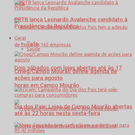
vida
PRTB lança Leonardo Avalanche candidato à
Presidência da República
Geral
Tudo
Saúde
Dois sábados com lojas abertas até às 17
Cmeg/Campo Mourão define agenda de
ações para agosto
horas em Campo Mourão
Dia dos Pais: Lojas de Campo Mourão abertas
até às 22 horas nesta sexta-feira