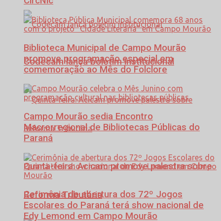
CircNic
Biblioteca Municipal de Campo Mourão
promove programação especial em
Codecam lança boletim institucional
comemoração ao Mês do Folclore
Campo Mourão sedia Encontro
Macrorregional de Bibliotecas Públicas do
Paraná
Quinta-feira: Acicam promove palestra sobre
Cerimônia de abertura dos 72º Jogos
Reforma Tributária
Escolares do Paraná terá show nacional de
Edy Lemond em Campo Mourão