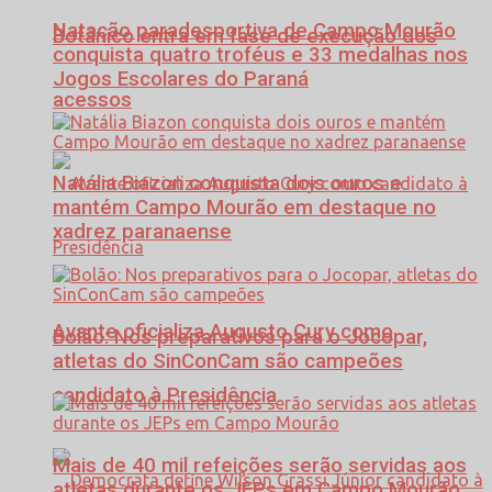
Natação paradesportiva de Campo Mourão
Botânico entra em fase de execução dos
conquista quatro troféus e 33 medalhas nos
Jogos Escolares do Paraná
acessos
Natália Biazon conquista dois ouros e
mantém Campo Mourão em destaque no
xadrez paranaense
Avante oficializa Augusto Cury como
Bolão: Nos preparativos para o Jocopar,
atletas do SinConCam são campeões
candidato à Presidência
Mais de 40 mil refeições serão servidas aos
atletas durante os JEPs em Campo Mourão