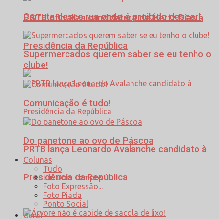
Carreta desce rua onde é proibido descer!
PSTU oficializa candidatura de Hertz Dias à
Presidência da República
Supermercados querem saber se eu tenho o
clube!
Comunicação é tudo!
Do panetone ao ovo de Páscoa
PRTB lança Leonardo Avalanche candidato à
Colunas
Tudo
Presidência da República
Em Dois Tempos
Foto Expressão...
Foto Piada
Ponto Social
Geral