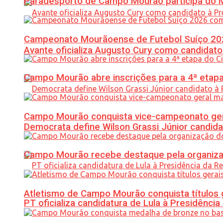
Paradesporto de Campo Mourão participa do M
Campeonato Mourãoense de Futebol Suíço 20
Avante oficializa Augusto Cury como candidato
Campo Mourão abre inscrições para a 4ª etapa 
Campo Mourão conquista vice-campeonato gera
Democrata define Wilson Grassi Júnior candida
Campo Mourão recebe destaque pela organiza
Atletismo de Campo Mourão conquista títulos 
PT oficializa candidatura de Lula à Presidência