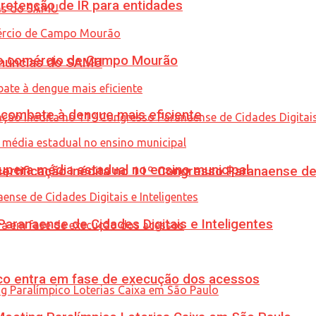
retenção de IR para entidades
 no comércio de Campo Mourão
enúncias do SAMU
combate à dengue mais eficiente
upera média estadual no ensino municipal
tificação inédita no 11º Congresso Paranaense de C
ranaense de Cidades Digitais e Inteligentes
nico entra em fase de execução dos acessos