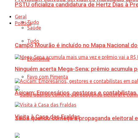
PSTU oficializa candidatura de Hertz Dias à Pr
Geral
Tudo
Política
Saúde
Tudo
Campo Mourão é incluído no Mapa Nacional do
Economia
Ninguém acerta Mega-Sena; prêmio acumula p
Favo com Pimenta
Acicam: Empresários, gestores e contabilistas
Visita à Casa das Fraldas
Saiba quando começa a propaganda eleitoral e