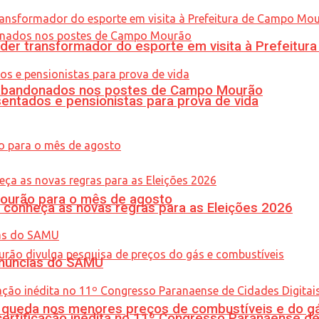
er transformador do esporte em visita à Prefeitu
os abandonados nos postes de Campo Mourão
entados e pensionistas para prova de vida
Mourão para o mês de agosto
 conheça as novas regras para as Eleições 2026
enúncias do SAMU
queda nos menores preços de combustíveis e do gá
tificação inédita no 11º Congresso Paranaense de C