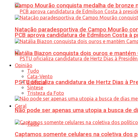
Campo Mourão conquista medalha de bronze no
Natação paradesportiva de Campo Mourão conq
PCB aprova candidatura de Edmilson Costa à p
Natália Biazon conquista dois ouros e mant
Opinião
Tudo
Cata-Vento
PSTU oficializa candidatura de Hertz Dias à Pr
Editorial
Síntese
Tristeza da Foto
Geral
Não pode ser apenas uma utopia a busca de d
Tudo
Captamos somente celulares na coletiva dos po