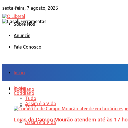
sexta-feira, 7 agosto, 2026
Sobre Nós
Anuncie
Fale Conosco
Início
Início
Cotidiano
Cotidiano
Tudo
Assim é a Vida
Tudo
Lojas de Campo Mourão atendem até às 17 ho
Assim é a Vida