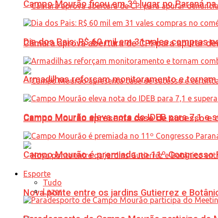
Campo Mourão ficou em 3º lugar no Paraná na 
Dia dos Pais: R$ 60 mil em 31 vales compras
Câmara aprova abertura de CPI para apurar d
Armadilhas reforçam monitoramento e tornam 
Campo Mourão eleva nota do IDEB para 7,1 e s
Campo Mourão apresenta case de sucesso e cer
Campo Mourão é premiada no 11º Congresso Pa
Esporte
Tudo
Lazer
Nova ponte entre os jardins Gutierrez e Botâ