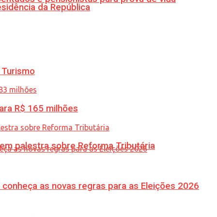
esidência da República
 Turismo
ara R$ 165 milhões
 em palestra sobre Reforma Tributária
 conheça as novas regras para as Eleições 2026