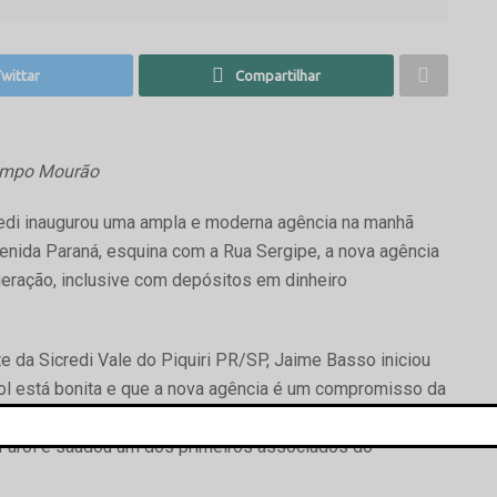
wittar
Compartilhar
Campo Mourão
redi inaugurou uma ampla e moderna agência na manhã
venida Paraná, esquina com a Rua Sergipe, a nova agência
geração, inclusive com depósitos em dinheiro
e da Sicredi Vale do Piquiri PR/SP, Jaime Basso iniciou
ol está bonita e que a nova agência é um compromisso da
nicípio. Ele disse que a mesma agência que está na
Farol e saudou um dos primeiros associados do