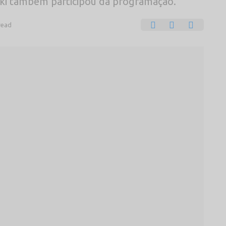
 também participou da programação.
read