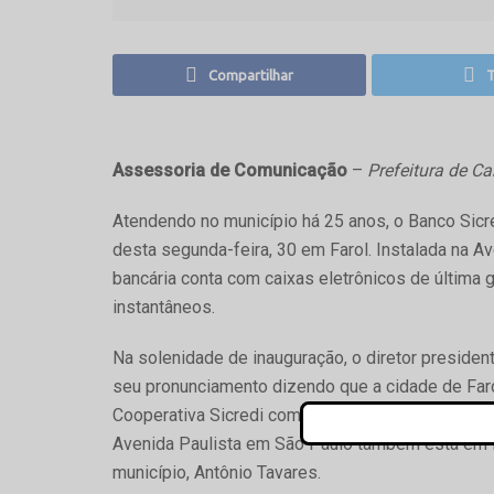
Compartilhar
T
Assessoria de Comunicação
–
Prefeitura de 
Atendendo no município há 25 anos, o Banco Sic
desta segunda-feira, 30 em Farol. Instalada na A
bancária conta com caixas eletrônicos de última 
instantâneos.
Na solenidade de inauguração, o diretor president
seu pronunciamento dizendo que a cidade de Far
Cooperativa Sicredi com o desenvolvimento o mu
Avenida Paulista em São Paulo também está em 
município, Antônio Tavares.