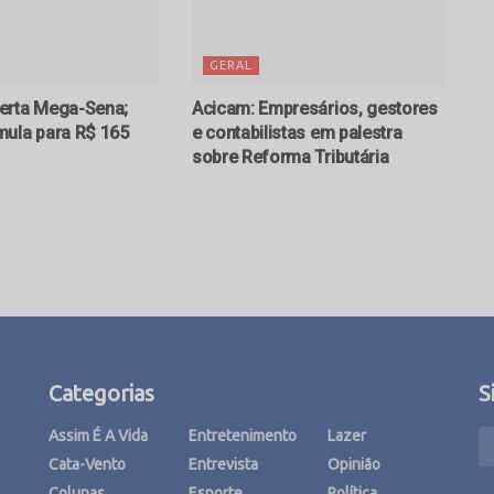
GERAL
erta Mega-Sena;
Acicam: Empresários, gestores
ula para R$ 165
e contabilistas em palestra
sobre Reforma Tributária
Categorias
S
Assim É A Vida
Entretenimento
Lazer
Cata-Vento
Entrevista
Opinião
Colunas
Esporte
Política