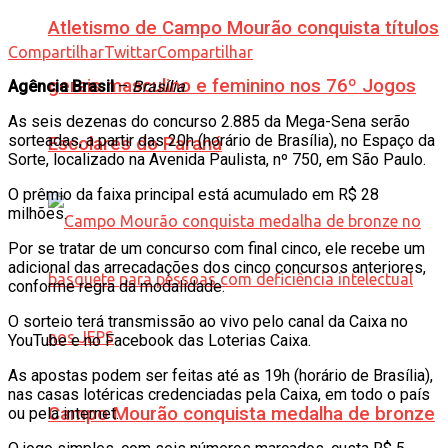
Atletismo de Campo Mourão conquista títulos
Compartilhar
Twittar
Compartilhar
gerais masculino e feminino nos 76º Jogos
Agência Brasil
–
Brasília
As seis dezenas do concurso 2.885 da Mega-Sena serão
sorteadas, a partir das 20h (horário de Brasília), no Espaço da
Escolares do Paraná
Sorte, localizado na Avenida Paulista, nº 750, em São Paulo.
O prêmio da faixa principal está acumulado em R$ 28
milhões.
Por se tratar de um concurso com final cinco, ele recebe um
adicional das arrecadações dos cinco concursos anteriores,
conforme regra da modalidade.
O sorteio terá transmissão ao vivo pelo canal da Caixa no
YouTube e no Facebook das Loterias Caixa.
As apostas podem ser feitas até as 19h (horário de Brasília),
nas casas lotéricas credenciadas pela Caixa, em todo o país
Campo Mourão conquista medalha de bronze
ou pela internet.