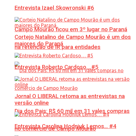
Entrevista Izael Skowronski #6
Campo Mourão ficou em 3º lugar no Paraná
Cortejo Natalino de Campo Mourão é um dos
maiores do Paraná
na retenção de IR para entidades
Entrevista Roberto Cardoso… #5
Jornal O LIBERAL retoma as entrevistas na
versão online
Dia dos Pais: R$ 60 mil em 31 vales compras
Entrevista Carolina Hodniuk Lemos… #4
no comércio de Campo Mourão