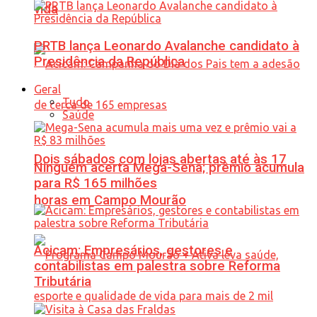
vida
PRTB lança Leonardo Avalanche candidato à
Presidência da República
Geral
Tudo
Saúde
Dois sábados com lojas abertas até às 17
Ninguém acerta Mega-Sena; prêmio acumula
para R$ 165 milhões
horas em Campo Mourão
Acicam: Empresários, gestores e
contabilistas em palestra sobre Reforma
Tributária