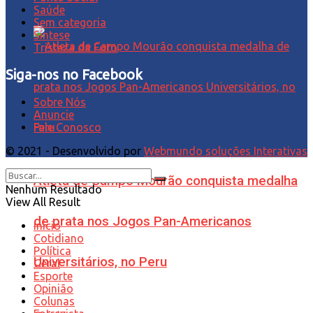
Saúde
Sem categoria
Síntese
Tristeza da Foto
Siga-nos no Facebook
Sobre Nós
Anuncie
Fale Conosco
© 2021 - Desenvolvido por
Webmundo soluções Interativas
Atleta de Campo Mourão conquista medalha
Nenhum Resultado
View All Result
de prata nos Jogos Pan-Americanos
Início
Cotidiano
Política
Universitários, no Peru
Geral
Esporte
Opinião
Colunas