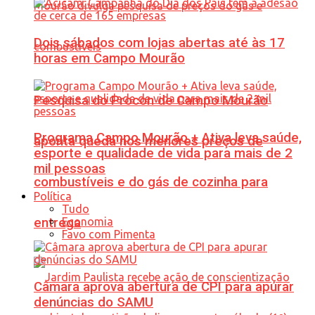
Dois sábados com lojas abertas até às 17
horas em Campo Mourão
Pesquisa do Procon de Campo Mourão
Programa Campo Mourão + Ativa leva saúde,
aponta queda nos menores preços de
esporte e qualidade de vida para mais de 2
mil pessoas
combustíveis e do gás de cozinha para
Política
Tudo
Economia
entrega
Favo com Pimenta
Câmara aprova abertura de CPI para apurar
denúncias do SAMU