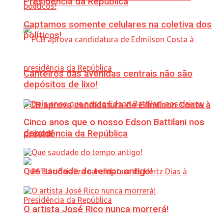
Presidência da República
Captamos somente celulares na coletiva dos
políticos!
Canteiros das avenidas centrais não são
depósitos de lixo!
PCB aprova candidatura de Edmilson Costa à
Cinco anos que o nosso Edson Battilani nos
deixou!
presidência da República
Que saudade do tempo antigo!
O artista José Rico nunca morrerá!