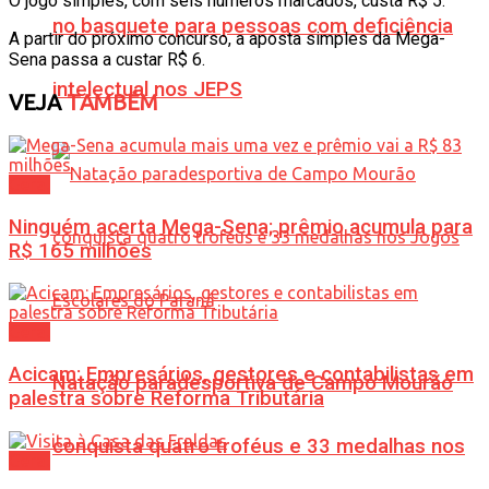
O jogo simples, com seis números marcados, custa R$ 5.
no basquete para pessoas com deficiência
A partir do próximo concurso, a aposta simples da Mega-
Sena passa a custar R$ 6.
intelectual nos JEPS
VEJA
TAMBÉM
Geral
Ninguém acerta Mega-Sena; prêmio acumula para
R$ 165 milhões
Geral
Acicam: Empresários, gestores e contabilistas em
Natação paradesportiva de Campo Mourão
palestra sobre Reforma Tributária
conquista quatro troféus e 33 medalhas nos
Geral