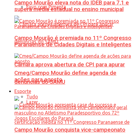
Campo Mourão eleva nota do IDEB para 7,1 e
Favo com Pimenta
supera média estadual no ensino municipal
Campo Mourão é premiada no 11º Congresso
Paranaense de Cidades Digitais e Inteligentes
Câmara aprova abertura de CPI para apurar
Cmeg/Campo Mourão define agenda de
ações para agosto
denúncias do SAMU
Esporte
Tudo
Lazer
Campo Mourão conquista vice-campeonato