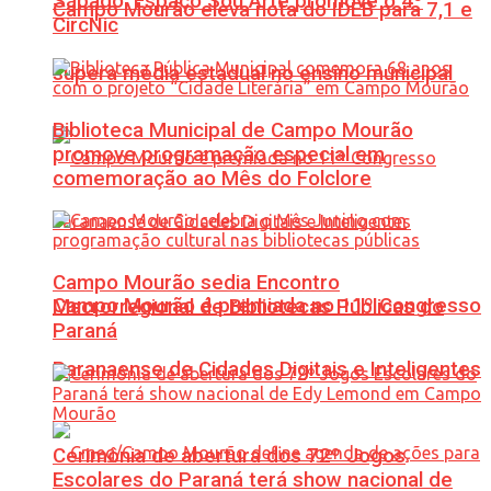
Sábado: Espaço Sou Arte promove o 4º
Campo Mourão eleva nota do IDEB para 7,1 e
CircNic
supera média estadual no ensino municipal
Biblioteca Municipal de Campo Mourão
promove programação especial em
comemoração ao Mês do Folclore
Campo Mourão sedia Encontro
Campo Mourão é premiada no 11º Congresso
Macrorregional de Bibliotecas Públicas do
Paraná
Paranaense de Cidades Digitais e Inteligentes
Cerimônia de abertura dos 72º Jogos
Escolares do Paraná terá show nacional de