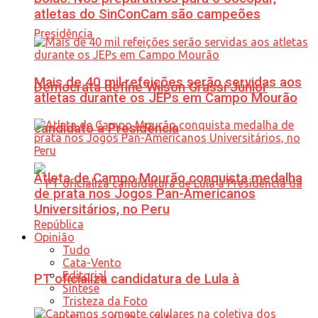
atletas do SinConCam são campeões
Mais de 40 mil refeições serão servidas aos
Democrata define Wilson Grassi Júnior
atletas durante os JEPs em Campo Mourão
candidato à Presidência
Atleta de Campo Mourão conquista medalha
de prata nos Jogos Pan-Americanos
Universitários, no Peru
Opinião
Tudo
Cata-Vento
Editorial
PT oficializa candidatura de Lula à
Síntese
Tristeza da Foto