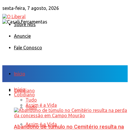
sexta-feira, 7 agosto, 2026
Sobre Nós
Anuncie
Fale Conosco
Início
Início
Cotidiano
Cotidiano
Tudo
Assim é a Vida
Tudo
Assim é a Vida
Abandono de túmulo no Cemitério resulta na