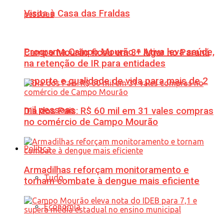
Visita à Casa das Fraldas
Programa Campo Mourão + Ativa leva saúde,
Campo Mourão ficou em 3º lugar no Paraná
na retenção de IR para entidades
esporte e qualidade de vida para mais de 2
mil pessoas
Dia dos Pais: R$ 60 mil em 31 vales compras
no comércio de Campo Mourão
Política
Armadilhas reforçam monitoramento e
Tudo
tornam combate à dengue mais eficiente
Economia