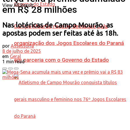
View All Result
em R$ 28 milhões
Nas lotéricas de Campo Mourão, as
Campo Mourão recebe destaque pela
apostas podem ser feitas até às 18h.
organização dos Jogos Escolares do Paraná
por
Assessoria
8 de julho de 2025
em
Geral
em parceria com o Governo do Estado
1 min read