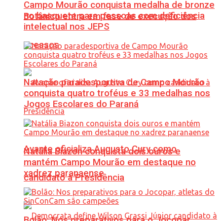
Campo Mourão conquista medalha de bronze
no basquete para pessoas com deficiência
Botânico entra em fase de execução dos
intelectual nos JEPS
acessos
Natação paradesportiva de Campo Mourão
conquista quatro troféus e 33 medalhas nos
Jogos Escolares do Paraná
Avante oficializa Augusto Cury como
Natália Biazon conquista dois ouros e
mantém Campo Mourão em destaque no
xadrez paranaense
candidato à Presidência
Bolão: Nos preparativos para o Jocopar,