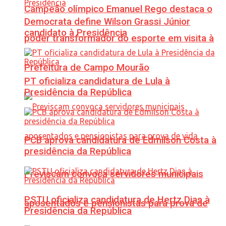
Campeão olímpico Emanuel Rego destaca o
Democrata define Wilson Grassi Júnior
candidato à Presidência
poder transformador do esporte em visita à
Prefeitura de Campo Mourão
PT oficializa candidatura de Lula à
Presidência da República
PCB aprova candidatura de Edmilson Costa à
presidência da República
Previscam convoca servidores municipais
PSTU oficializa candidatura de Hertz Dias à
aposentados e pensionistas para prova de
Presidência da República