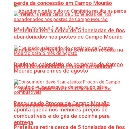
perda da concessão em Campo Mourão
Prefeitura retira cerca de 5 toneladas de fios
abandonados nos postes de Campo Mourão
Abandono de túmulo no Cemitério resulta na
Divulgado calendário do comércio de Campo
perda da concessão em Campo Mourão
Mourão para o mês de agosto
Pesquisa do Procon de Campo Mourão
aponta queda nos menores preços de
combustíveis e do gás de cozinha para
entrega
Prefeitura retira cerca de 5 toneladas de fios