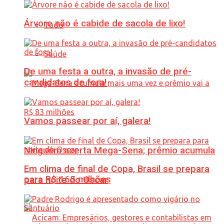
Árvore não é cabide de sacola de lixo!
Tudo
Saúde
De uma festa a outra, a invasão de pré-
candidatos de fora!
Vamos passear por aí, galera!
Ninguém acerta Mega-Sena; prêmio acumula
Em clima de final de Copa, Brasil se prepara
para R$ 165 milhões
para noite do Oscar