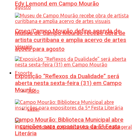
Edy Lemond em Campo Mourão
Cmeg/Campo Mourão define agenda de
Museu de Campo Mourão recebe obra de
artista curitibana e amplia acervo de artes
visuais
ações para agosto
Esporte
Exposição “Reflexos da Dualidade” será
aberta nesta sexta-feira (31) em Campo
Mourão
Tudo
Lazer
Campo Mourão: Biblioteca Municipal abre
inscrições para expositores da 5ª Festa
Literária