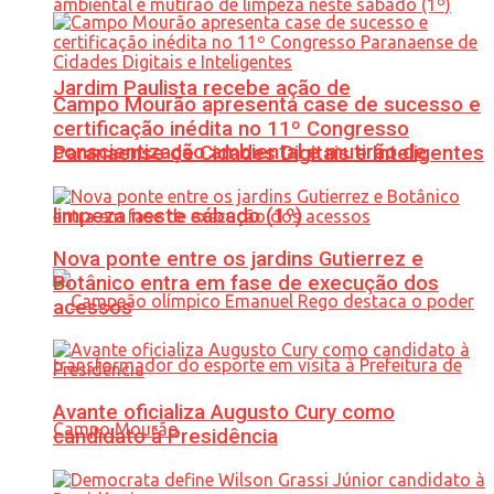
Jardim Paulista recebe ação de
Campo Mourão apresenta case de sucesso e
certificação inédita no 11º Congresso
conscientização ambiental e mutirão de
Paranaense de Cidades Digitais e Inteligentes
limpeza neste sábado (1º)
Nova ponte entre os jardins Gutierrez e
Botânico entra em fase de execução dos
acessos
Avante oficializa Augusto Cury como
candidato à Presidência