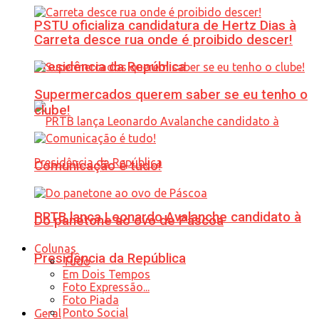
PSTU oficializa candidatura de Hertz Dias à
Carreta desce rua onde é proibido descer!
Presidência da República
Supermercados querem saber se eu tenho o
clube!
Comunicação é tudo!
PRTB lança Leonardo Avalanche candidato à
Do panetone ao ovo de Páscoa
Colunas
Presidência da República
Tudo
Em Dois Tempos
Foto Expressão...
Foto Piada
Ponto Social
Geral