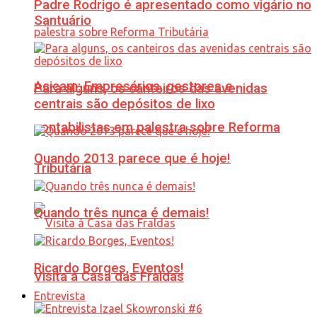
Padre Rodrigo é apresentado como vigário no
Santuário
Acicam: Empresários, gestores e
Para alguns, os canteiros das avenidas
centrais são depósitos de lixo
contabilistas em palestra sobre Reforma
Quando 2013 parece que é hoje!
Tributária
Quando três nunca é demais!
Ricardo Borges, Eventos!
Visita à Casa das Fraldas
Entrevista