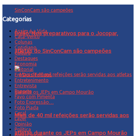
Categorias
Assim é a Vida
Bolão: Nos preparativos para o Jocopar,
Cata-Vento
Colunas
Cotidiano
atletas do SinConCam são campeões
Cultura
Destaques
Economia
Editorial
Em Dois Tempos
Entretenimento
Entrevista
Esporte
Favo com Pimenta
Foto Expressão…
Foto Piada
Geral
Mais de 40 mil refeições serão servidas aos
Lazer
Opinião
Política
atletas durante os JEPs em Campo Mourão
Ponto Social