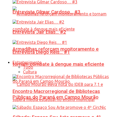
Entrevista Gilmar Cardoso… #3
Entrevista Jair Elias… #2
Armadilhas reforçam monitoramento e
Entrevista Diego Reis… #1
Entretenimento
tornam combate à dengue mais eficiente
Tudo
Cultura
Encontro Macrorregional de Bibliotecas
Públicas do Paraná em Campo Mourão