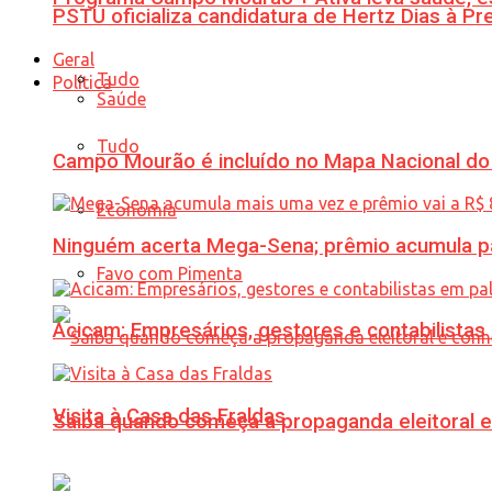
PSTU oficializa candidatura de Hertz Dias à Pr
Geral
Tudo
Política
Saúde
Tudo
Campo Mourão é incluído no Mapa Nacional do
Economia
Ninguém acerta Mega-Sena; prêmio acumula p
Favo com Pimenta
Acicam: Empresários, gestores e contabilistas
Visita à Casa das Fraldas
Saiba quando começa a propaganda eleitoral e