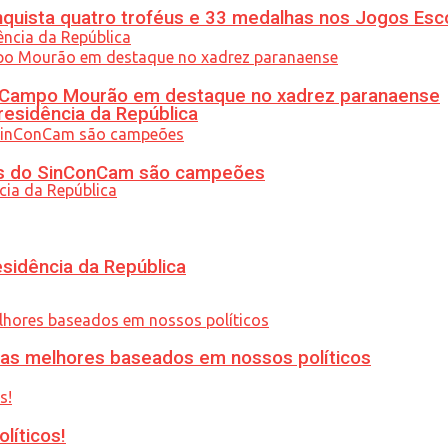
uista quatro troféus e 33 medalhas nos Jogos Esc
ém Campo Mourão em destaque no xadrez paranaense
residência da República
etas do SinConCam são campeões
esidência da República
ias melhores baseados em nossos políticos
líticos!