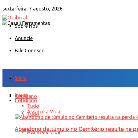
sexta-feira, 7 agosto, 2026
Sobre Nós
Anuncie
Fale Conosco
Início
Início
Cotidiano
Cotidiano
Tudo
Assim é a Vida
Tudo
Abandono de túmulo no Cemitério resulta na
Assim é a Vida