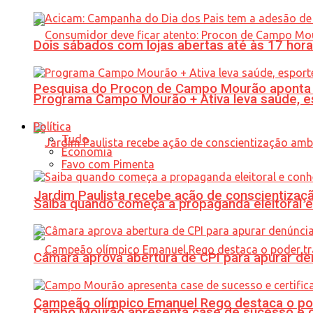
Dois sábados com lojas abertas até às 17 h
Pesquisa do Procon de Campo Mourão aponta 
Programa Campo Mourão + Ativa leva saúde, es
Política
Tudo
Economia
Favo com Pimenta
Jardim Paulista recebe ação de conscientizaç
Saiba quando começa a propaganda eleitoral e
Câmara aprova abertura de CPI para apurar d
Campeão olímpico Emanuel Rego destaca o pod
Campo Mourão apresenta case de sucesso e cer