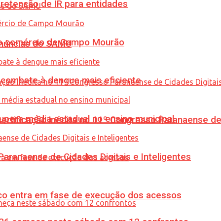
retenção de IR para entidades
 no comércio de Campo Mourão
enúncias do SAMU
combate à dengue mais eficiente
upera média estadual no ensino municipal
tificação inédita no 11º Congresso Paranaense de C
ranaense de Cidades Digitais e Inteligentes
nico entra em fase de execução dos acessos