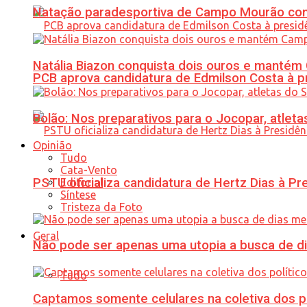
Natação paradesportiva de Campo Mourão conq
Natália Biazon conquista dois ouros e mant
PCB aprova candidatura de Edmilson Costa à p
Bolão: Nos preparativos para o Jocopar, atl
Opinião
Tudo
Cata-Vento
PSTU oficializa candidatura de Hertz Dias à Pr
Editorial
Síntese
Tristeza da Foto
Geral
Não pode ser apenas uma utopia a busca de d
Tudo
Captamos somente celulares na coletiva dos po