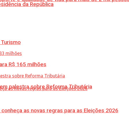
esidência da República
 Turismo
ara R$ 165 milhões
 em palestra sobre Reforma Tributária
 conheça as novas regras para as Eleições 2026