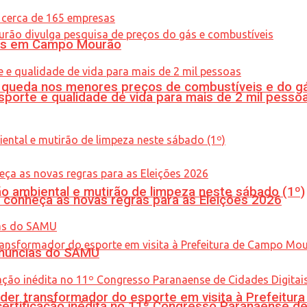
oras em Campo Mourão
queda nos menores preços de combustíveis e do gá
porte e qualidade de vida para mais de 2 mil pesso
ão ambiental e mutirão de limpeza neste sábado (1º)
 conheça as novas regras para as Eleições 2026
enúncias do SAMU
er transformador do esporte em visita à Prefeitu
tificação inédita no 11º Congresso Paranaense de C