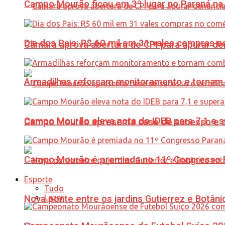
Campo Mourão ficou em 3º lugar no Paraná na 
Dia dos Pais: R$ 60 mil em 31 vales compras
Câmara aprova abertura de CPI para apurar d
Armadilhas reforçam monitoramento e tornam 
Campo Mourão eleva nota do IDEB para 7,1 e s
Campo Mourão apresenta case de sucesso e cer
Campo Mourão é premiada no 11º Congresso Pa
Esporte
Tudo
Lazer
Nova ponte entre os jardins Gutierrez e Botâ