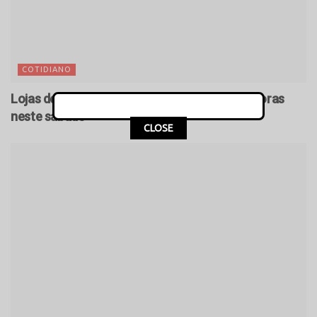
COTIDIANO
Lojas de Campo Mourão atendem até às 17 horas
neste sábado
CLOSE