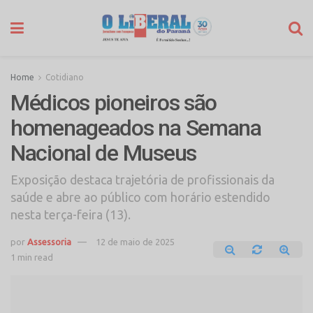
Home
Cotidiano
Médicos pioneiros são
homenageados na Semana
Nacional de Museus
Exposição destaca trajetória de profissionais da
saúde e abre ao público com horário estendido
nesta terça-feira (13).
por
Assessoria
12 de maio de 2025
1 min read