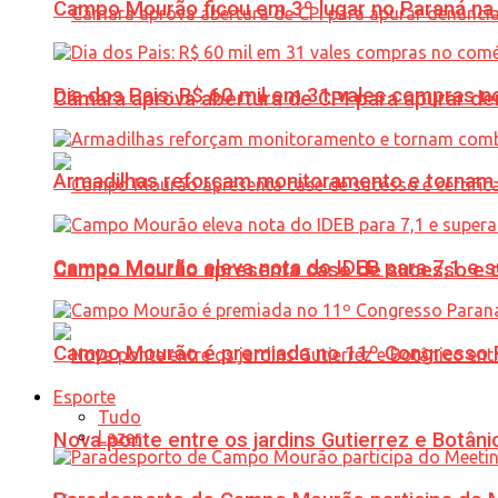
Campo Mourão ficou em 3º lugar no Paraná na 
Dia dos Pais: R$ 60 mil em 31 vales compras
Câmara aprova abertura de CPI para apurar d
Armadilhas reforçam monitoramento e tornam 
Campo Mourão eleva nota do IDEB para 7,1 e s
Campo Mourão apresenta case de sucesso e cer
Campo Mourão é premiada no 11º Congresso Pa
Esporte
Tudo
Lazer
Nova ponte entre os jardins Gutierrez e Botâ