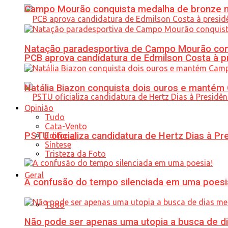
Campo Mourão conquista medalha de bronze no
Natação paradesportiva de Campo Mourão conq
PCB aprova candidatura de Edmilson Costa à p
Natália Biazon conquista dois ouros e mant
Opinião
Tudo
Cata-Vento
PSTU oficializa candidatura de Hertz Dias à Pr
Editorial
Síntese
Tristeza da Foto
Geral
A confusão do tempo silenciada em uma poesi
Tudo
Não pode ser apenas uma utopia a busca de d