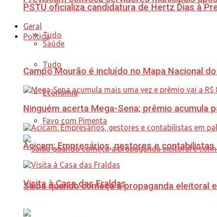
PSTU oficializa candidatura de Hertz Dias à Pr
Geral
Tudo
Política
Saúde
Tudo
Campo Mourão é incluído no Mapa Nacional do
Economia
Ninguém acerta Mega-Sena; prêmio acumula p
Favo com Pimenta
Acicam: Empresários, gestores e contabilistas
Visita à Casa das Fraldas
Saiba quando começa a propaganda eleitoral e