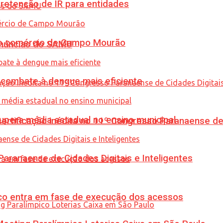
retenção de IR para entidades
 no comércio de Campo Mourão
enúncias do SAMU
combate à dengue mais eficiente
upera média estadual no ensino municipal
tificação inédita no 11º Congresso Paranaense de C
ranaense de Cidades Digitais e Inteligentes
nico entra em fase de execução dos acessos