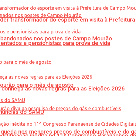
er transformador do esporte em visita à Prefeitu
os abandonados nos postes de Campo Mourão
entados e pensionistas para prova de vida
Mourão para o mês de agosto
 conheça as novas regras para as Eleições 2026
enúncias do SAMU
queda nos menores preços de combustíveis e do gá
tificação inédita no 11º Congresso Paranaense de C