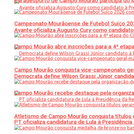
Paradesporto de Campo Mourão participa do M
Campeonato Mourãoense de Futebol Suíço 20
Avante oficializa Augusto Cury como candidato
Campo Mourão abre inscrições para a 4ª etapa 
Campo Mourão conquista vice-campeonato gera
Democrata define Wilson Grassi Júnior candida
Campo Mourão recebe destaque pela organiza
Atletismo de Campo Mourão conquista títulos 
PT oficializa candidatura de Lula à Presidência