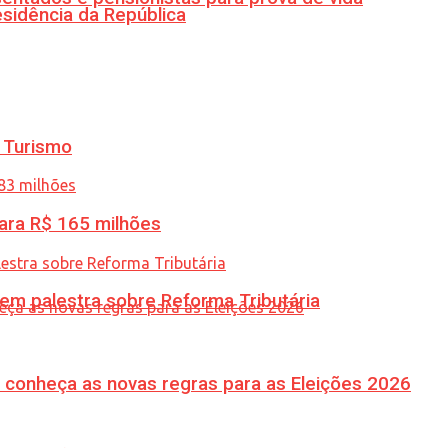
esidência da República
 Turismo
ara R$ 165 milhões
 em palestra sobre Reforma Tributária
 conheça as novas regras para as Eleições 2026