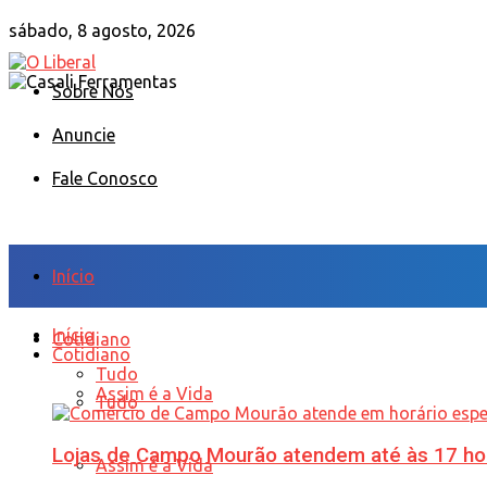
sábado, 8 agosto, 2026
Sobre Nós
Anuncie
Fale Conosco
Início
Início
Cotidiano
Cotidiano
Tudo
Assim é a Vida
Tudo
Lojas de Campo Mourão atendem até às 17 ho
Assim é a Vida